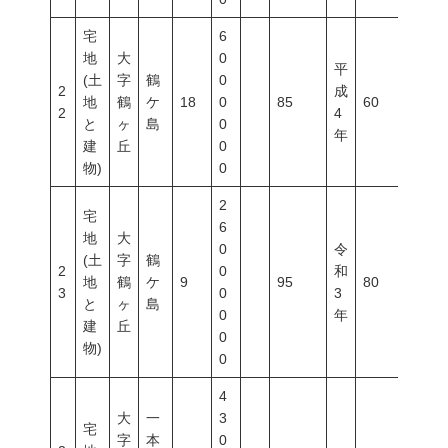
宅
6
地
大
0
平
(土
字
鶴
0
2
成
地
鶴
ケ
18
0
85
60
200
2
4
と
ヶ
島
0
年
建
丘
0
物)
0
2
宅
6
地
大
0
令
(土
字
鶴
2
0
和
地
鶴
ケ
9
95
80
200
3
0
3
と
ヶ
島
0
年
建
丘
0
物)
0
4
大
一
3
宅
字
本
0