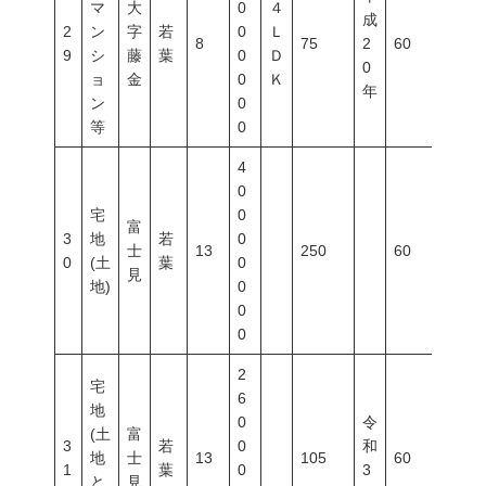
マ
大
0
４
成
2
ン
字
若
0
Ｌ
8
75
2
60
200
9
シ
藤
葉
0
Ｄ
0
ョ
金
0
Ｋ
年
ン
0
等
0
4
0
宅
0
富
3
地
若
0
士
13
250
60
200
0
(土
葉
0
見
地)
0
0
0
2
宅
6
地
0
令
(土
富
3
若
0
和
地
士
13
105
60
200
1
葉
0
3
と
見