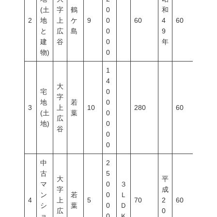
(土
字
鶴
0
和
2
地
上
ケ
9
0
60
4
60
200
と
広
島
0
9
建
谷
0
年
物)
0
1
4
大
宅
0
字
地
若
0
3
上
10
280
60
200
(土
葉
0
広
地)
0
谷
0
0
中
2
古
5
大
平
マ
0
３
字
成
ン
若
0
Ｌ
4
上
5
70
2
60
200
シ
葉
0
Ｄ
広
0
ョ
0
Ｋ