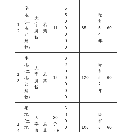
宅
5
地
5
昭
大
(土
0
和
1
字
若
地
11
0
85
5
60
200
2
脚
葉
と
0
4
折
建
0
年
物)
0
宅
8
地
2
昭
大
(土
0
和
1
字
若
地
12
0
120
5
60
200
3
脚
葉
と
0
2
折
建
0
年
物)
0
宅
6
地
8
昭
大
30
(土
0
和
1
字
若
分
地
0
105
5
60
200
4
脚
葉
～6