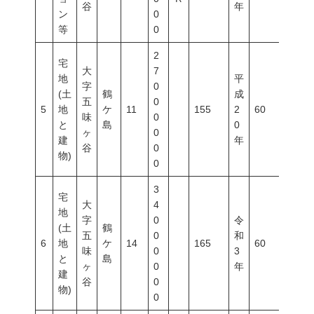
谷
年
ン
0
等
0
2
宅
大
7
地
平
字
0
(土
鶴
成
五
0
5
地
ケ
11
155
2
60
200
味
0
と
島
0
ヶ
0
建
年
谷
0
物)
0
3
宅
大
4
地
字
0
令
(土
鶴
五
0
和
6
地
ケ
14
165
60
200
味
0
3
と
島
ヶ
0
年
建
谷
0
物)
0