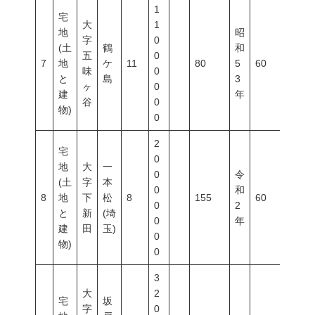
1
宅
大
1
地
昭
字
0
(土
鶴
和
五
0
7
地
ケ
11
80
5
60
200
味
0
と
島
3
ヶ
0
建
年
谷
0
物)
0
2
宅
0
地
大
一
0
令
(土
字
本
0
和
8
地
下
松
8
155
60
200
0
2
と
新
(埼
0
年
建
田
玉)
0
物)
0
3
大
2
宅
坂
字
0