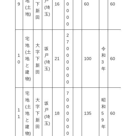
地
戸
9
下
16
0
60
60
200
(土
(埼
新
0
地)
玉)
田
0
0
2
宅
7
地
大
坂
0
令
(土
字
1
戸
0
和
地
下
21
100
60
200
0
(埼
0
3
と
新
玉)
0
年
建
田
0
物)
0
宅
7
地
大
0
昭
坂
(土
字
0
和
1
戸
地
下
18
0
135
5
60
200
1
(埼
と
新
0
9
玉)
建
田
0
年
物)
0