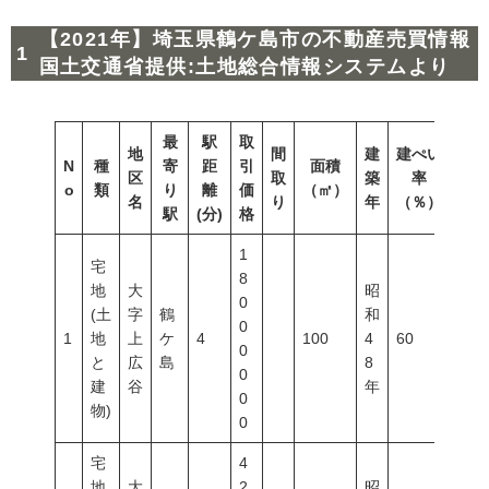
【2021年】埼玉県鶴ケ島市の不動産売買情報
国土交通省提供:土地総合情報システムより
最
駅
取
地
間
建
建ぺい
N
種
寄
距
引
面積
容積
区
取
築
率
o
類
り
離
価
（㎡）
（％
名
り
年
（％）
駅
(分)
格
1
宅
8
地
大
昭
0
(土
字
鶴
和
0
1
地
上
ケ
4
100
4
60
200
0
と
広
島
8
0
建
谷
年
0
物)
0
宅
4
地
大
2
昭