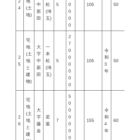
2
地
中
松
5
0
105
50
80
4
(土
新
(埼
0
地)
田
玉)
0
0
2
宅
7
地
大
一
0
令
(土
字
本
2
0
和
地
中
松
5
105
50
80
5
0
3
と
新
(埼
0
年
建
田
玉)
0
物)
0
5
宅
0
地
大
0
令
(土
2
字
若
0
和
地
7
155
60
200
6
藤
葉
0
4
と
金
0
年
建
0