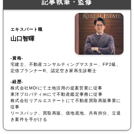
記事執筆・監修
エキスパート職
山口智暉
-資格-
宅建士、不動産コンサルティングマスター、FP2級、
定借プランナーR、認定空き家再生診断士
-経歴-
株式会社MDIにて土地活用の提案営業に従事
東洋プロパティ㈱にて不動産鑑定事務に従事
株式会社リアルエステートにて不動産買取再販事業に
従事
リースバック、買取再販、借地底地、共有持分、立退
き案件を手がける