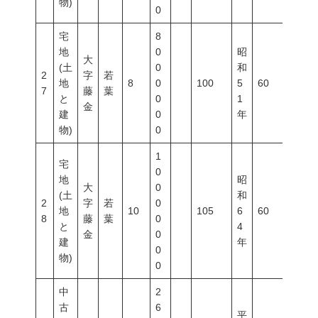
物)
0
宅
8
地
0
昭
大
(土
0
和
2
字
若
地
8
0
100
5
60
200
7
藤
葉
と
0
1
金
建
0
年
物)
0
1
宅
0
地
昭
大
0
(土
和
2
字
若
0
地
10
105
6
60
200
8
藤
葉
0
と
4
金
0
建
年
0
物)
0
中
2
古
6
平