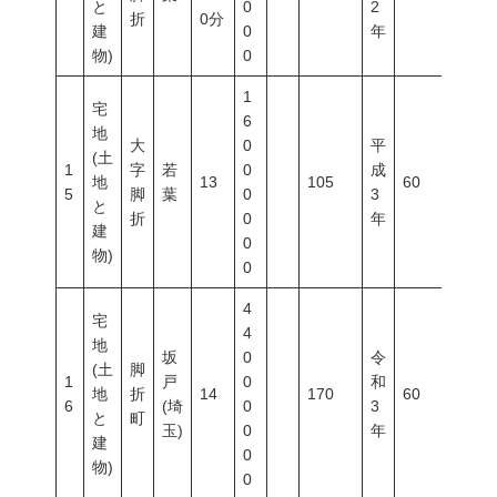
と
0
2
折
0分
建
0
年
物)
0
1
宅
6
地
大
0
平
(土
1
字
若
0
成
地
13
105
60
200
5
脚
葉
0
3
と
折
0
年
建
0
物)
0
4
宅
4
地
坂
0
令
(土
脚
1
戸
0
和
地
折
14
170
60
200
6
(埼
0
3
と
町
玉)
0
年
建
0
物)
0