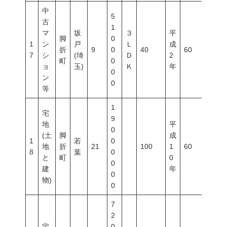
中
5
古
1
マ
坂
３
平
脚
0
1
ン
戸
Ｌ
成
折
9
0
40
60
200
7
シ
(埼
Ｄ
2
町
0
ョ
玉)
Ｋ
年
0
ン
0
等
1
宅
9
地
平
0
(土
脚
成
1
若
0
地
折
21
100
1
60
200
8
葉
0
と
町
0
0
建
年
0
物)
0
7
2
宅
0