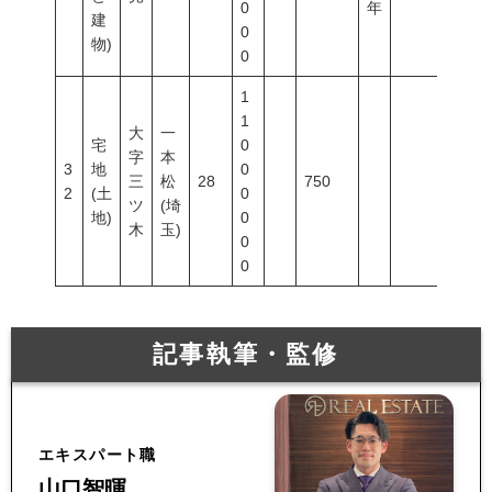
0
年
建
0
物)
0
1
1
大
一
宅
0
字
本
3
地
0
三
松
28
750
2
(土
0
ツ
(埼
地)
0
木
玉)
0
0
記事執筆・監修
エキスパート職
山口智暉