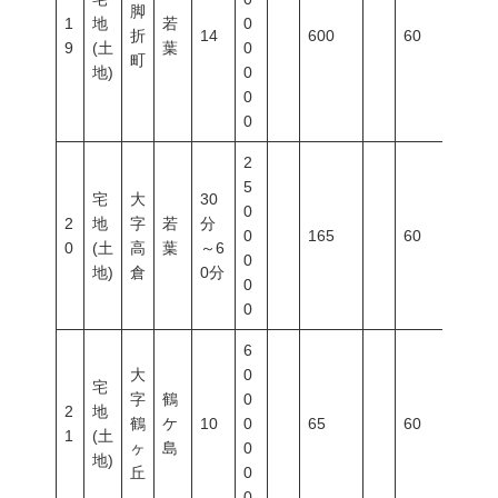
脚
1
地
若
0
折
14
600
60
200
9
(土
葉
0
町
地)
0
0
0
2
5
宅
大
30
0
2
地
字
若
分
0
165
60
200
0
(土
高
葉
～6
0
地)
倉
0分
0
0
6
大
0
宅
字
鶴
0
2
地
鶴
ケ
10
0
65
60
200
1
(土
ヶ
島
0
地)
丘
0
0