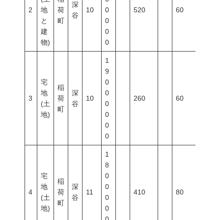
深
2
地
荷
10
0
520
60
200
谷
と
町
0
建
0
物)
0
1
9
宅
0
稲
地
深
0
3
荷
10
260
60
200
(土
谷
0
町
地)
0
0
0
1
8
宅
0
稲
地
深
0
4
荷
11
410
80
400
(土
谷
0
町
地)
0
0