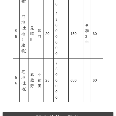
物)
0
2
宅
3
地
0
令
(土
見
5
深
0
和
地
晴
20
150
60
100
5
谷
0
3
と
町
0
年
建
0
物)
0
7
5
宅
武
小
0
5
地
蔵
前
25
0
680
60
200
6
(土
野
田
0
地)
0
0