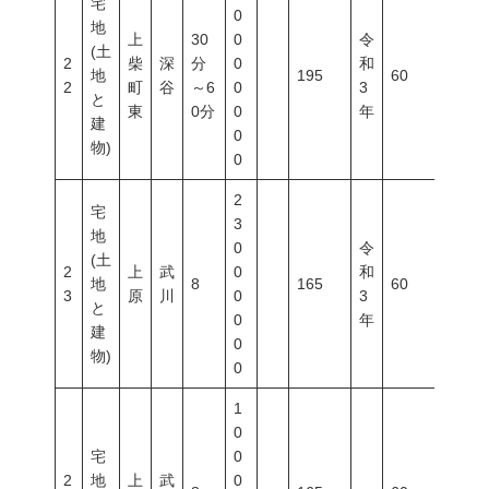
宅
0
地
上
30
0
令
(土
2
柴
深
分
0
和
地
195
60
200
2
町
谷
～6
0
3
と
東
0分
0
年
建
0
物)
0
2
宅
3
地
0
令
(土
2
上
武
0
和
地
8
165
60
100
3
原
川
0
3
と
0
年
建
0
物)
0
1
0
宅
0
2
地
上
武
0