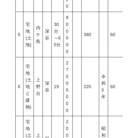
0
9
宅
30
0
内
地
深
分
0
5
ケ
380
60
200
(土
谷
～6
0
島
地)
0分
0
0
2
宅
7
地
0
令
(土
上
深
0
和
6
地
野
19
220
60
100
谷
0
3
と
台
0
年
建
0
物)
0
宅
2
地
0
昭
(土
上
0
和