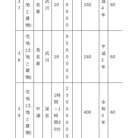
3
武
成
地
在
10
0
150
60
200
7
川
4
と
家
0
年
建
0
物)
0
宅
8
地
5
平
(土
長
0
3
武
成
地
在
18
0
240
60
200
8
川
2
と
家
0
年
建
0
物)
0
2
宅
1時
3
地
間
0
令
(土
3
中
深
～1
0
和
地
400
60
200
9
瀬
谷
時
0
3
と
間3
0
年
建
0分
0
物)
0