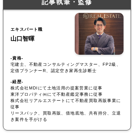
記事執筆・監修
エキスパート職
山口智暉
-資格-
宅建士、不動産コンサルティングマスター、FP2級、
定借プランナーR、認定空き家再生診断士
-経歴-
株式会社MDIにて土地活用の提案営業に従事
東洋プロパティ㈱にて不動産鑑定事務に従事
株式会社リアルエステートにて不動産買取再販事業に
従事
リースバック、買取再販、借地底地、共有持分、立退
き案件を手がける