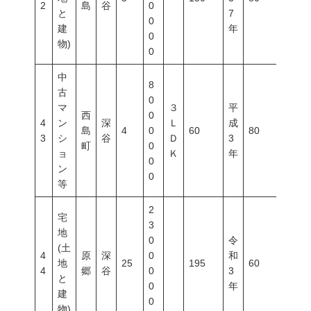
2
島
谷
0
と
7
0
建
年
0
物)
0
中
8
古
0
マ
３
平
西
0
4
ン
深
Ｌ
成
島
4
0
60
80
400
3
シ
谷
Ｄ
3
町
0
ョ
Ｋ
年
0
ン
0
等
2
宅
3
地
0
令
(土
4
原
深
0
和
地
25
195
60
200
4
郷
谷
0
3
と
0
年
建
0
物)