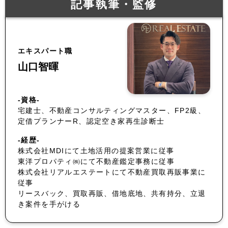
記事執筆・監修
エキスパート職
山口智暉
-資格-
宅建士、不動産コンサルティングマスター、FP2級、
定借プランナーR、認定空き家再生診断士
-経歴-
株式会社MDIにて土地活用の提案営業に従事
東洋プロパティ㈱にて不動産鑑定事務に従事
株式会社リアルエステートにて不動産買取再販事業に
従事
リースバック、買取再販、借地底地、共有持分、立退
き案件を手がける