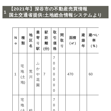
【2021年】深谷市の不動産売買情報
国土交通省提供:土地総合情報システムより
最
駅
取
地
間
建
建ぺい
N
種
寄
距
引
面積
容積
区
取
築
率
o
類
り
離
価
（㎡）
（％
名
り
年
（％）
駅
(分)
格
7
ふ
0
宅
か
0
地
荒
1
や
7
0
470
60
200
(土
川
花
0
地)
園
0
0
宅
7
地
0
(土
稲
0