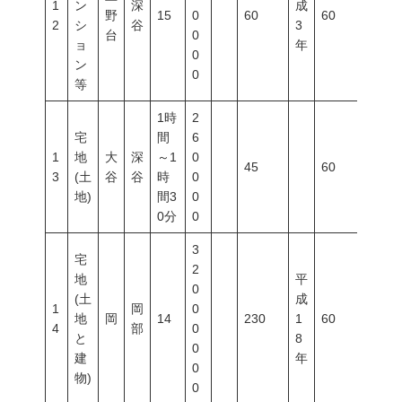
1
ン
深
成
野
15
0
60
60
200
2
シ
谷
3
台
0
ョ
年
0
ン
0
等
1時
2
宅
間
6
1
地
大
深
～1
0
45
60
200
3
(土
谷
谷
時
0
地)
間3
0
0分
0
3
宅
2
地
平
0
(土
成
1
岡
0
地
岡
14
230
1
60
200
4
部
0
と
8
0
建
年
0
物)
0