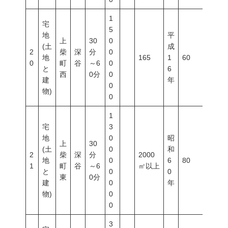
1
宅
5
地
平
上
30
0
(土
成
2
柴
深
分
0
地
165
1
60
200
0
町
谷
～6
0
と
6
西
0分
0
建
年
0
物)
0
1
宅
3
地
0
昭
上
30
(土
0
和
2
柴
深
分
2000
地
0
6
80
200
1
町
谷
～6
㎡以上
と
0
0
東
0分
建
0
年
物)
0
0
3