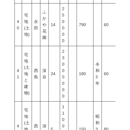
2
ふ
宅
5
か
4
地
永
0
や
14
790
60
200
0
(土
田
0
花
地)
0
園
0
2
宅
3
地
0
令
(土
4
西
深
0
和
地
24
180
60
200
1
島
谷
0
3
と
0
年
建
0
物)
0
1
宅
1
地
昭
0
(土
和
4
西
深
0
地
5
150
3
80
400