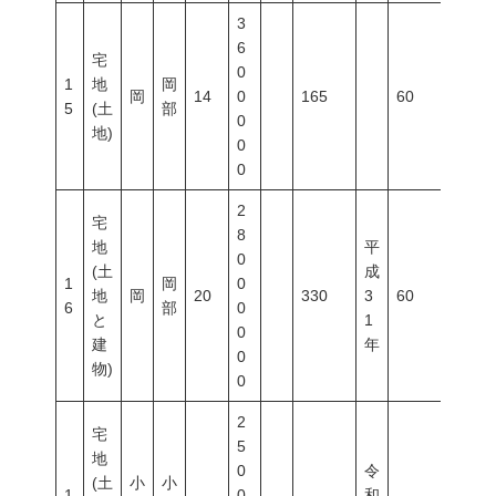
3
6
宅
0
1
地
岡
岡
14
0
165
60
200
5
(土
部
0
地)
0
0
2
宅
8
地
平
0
(土
成
1
岡
0
地
岡
20
330
3
60
200
6
部
0
と
1
0
建
年
0
物)
0
2
宅
5
地
0
令
(土
小
小
1
0
和