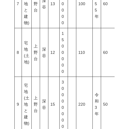
深
7
地
野
13
0
100
5
60
200
谷
と
台
0
5
建
0
年
物)
0
1
5
宅
上
0
地
深
8
野
12
0
110
60
200
(土
谷
台
0
地)
0
0
3
宅
0
地
0
令
(土
上
深
0
和
9
地
野
15
220
50
80
谷
0
3
と
台
0
年
建
0
物)
0