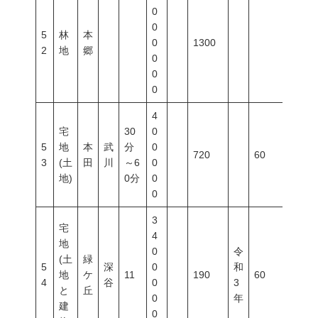
0
0
5
林
本
0
1300
2
地
郷
0
0
0
4
宅
30
0
5
地
本
武
分
0
720
60
200
3
(土
田
川
～6
0
地)
0分
0
0
3
宅
4
地
0
令
(土
緑
5
深
0
和
地
ケ
11
190
60
200
4
谷
0
3
と
丘
0
年
建
0