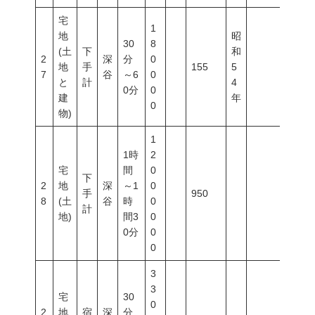
宅
1
地
昭
30
8
(土
下
和
2
深
分
0
地
手
155
5
7
谷
～6
0
と
計
4
0分
0
建
年
0
物)
1
1時
2
宅
間
0
下
2
地
深
～1
0
手
950
8
(土
谷
時
0
計
地)
間3
0
0分
0
0
3
3
宅
30
0
2
地
宿
深
分