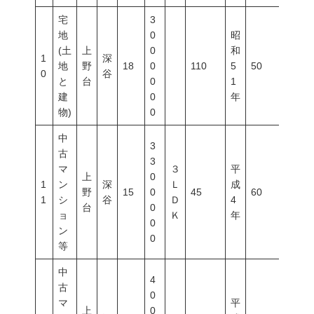
宅
3
地
0
昭
(土
上
0
和
1
深
地
野
18
0
110
5
50
80
0
谷
と
台
0
1
建
0
年
物)
0
中
3
古
3
マ
３
平
上
0
1
ン
深
Ｌ
成
野
15
0
45
60
200
1
シ
谷
Ｄ
4
台
0
ョ
Ｋ
年
0
ン
0
等
中
4
古
0
マ
平
上
0