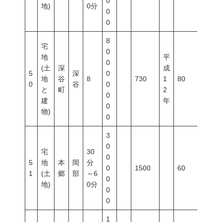
0
地)
0分
0
0
8
宅
0
地
平
0
(土
深
成
5
深
0
地
谷
8
730
1
80
400
0
谷
0
と
町
2
0
建
年
0
物)
0
3
0
宅
30
0
5
地
本
岡
分
0
1500
60
200
1
(土
郷
部
～6
0
地)
0分
0
0
1