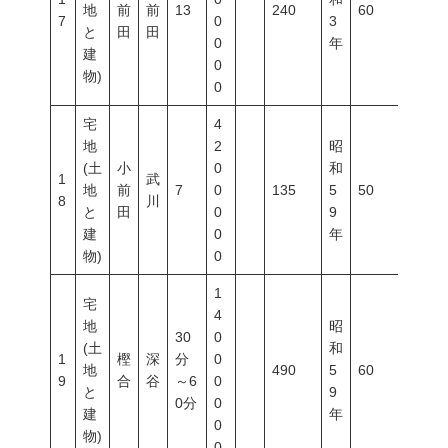
地
前
前
13
240
60
200
7
0
3
と
田
田
0
年
建
0
物)
0
宅
4
地
2
昭
(土
小
0
和
1
武
地
前
7
0
135
5
50
80
8
川
と
田
0
9
建
0
年
物)
0
1
宅
4
地
昭
30
0
(土
和
1
樫
深
分
0
地
490
5
60
200
9
合
谷
～6
0
と
9
0分
0
建
年
0
物)
0