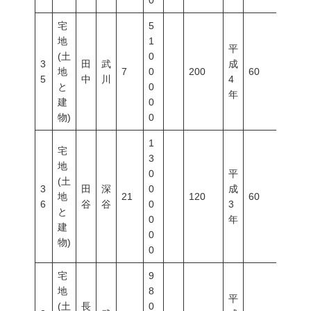
0
宅
5
地
1
平
(土
0
3
田
武
成
地
7
0
200
60
100
5
中
川
4
と
0
年
建
0
物)
0
1
宅
3
地
0
平
(土
3
田
深
0
成
地
21
120
60
200
6
谷
谷
0
3
と
0
年
建
0
物)
0
宅
9
地
8
平
(土
長
0