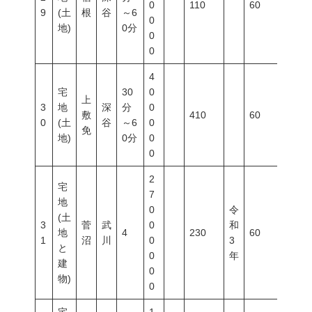
0
110
60
200
9
(土
根
谷
～6
0
地)
0分
0
0
4
宅
30
0
上
3
地
深
分
0
敷
410
60
200
0
(土
谷
～6
0
免
地)
0分
0
0
2
宅
7
地
0
令
(土
3
菅
武
0
和
地
4
230
60
200
1
沼
川
0
3
と
0
年
建
0
物)
0