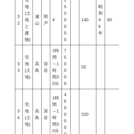
宅
1
地
5
昭
(土
0
和
3
瀬
明
地
4
0
140
4
60
200
2
山
戸
と
0
6
建
0
年
物)
0
1時
7
宅
間
5
3
地
高
深
～1
0
55
3
(土
島
谷
時
0
地)
間3
0
0分
0
4
1時
6
宅
間
0
3
地
高
深
～1
0
320
4
(土
島
谷
時
0
地)
間3
0
0分