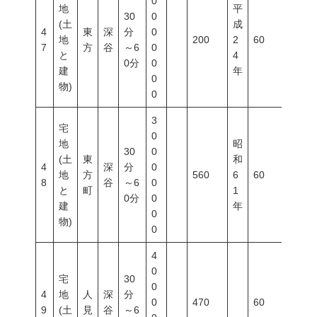
0
地
平
30
0
(土
成
4
東
深
分
0
地
200
2
60
200
7
方
谷
～6
0
と
4
0分
0
建
年
0
物)
0
3
宅
0
地
昭
30
0
(土
東
和
4
深
分
0
地
方
560
6
60
200
8
谷
～6
0
と
町
1
0分
0
建
年
0
物)
0
4
0
宅
30
0
4
地
人
深
分
0
470
60
200
9
(土
見
谷
～6