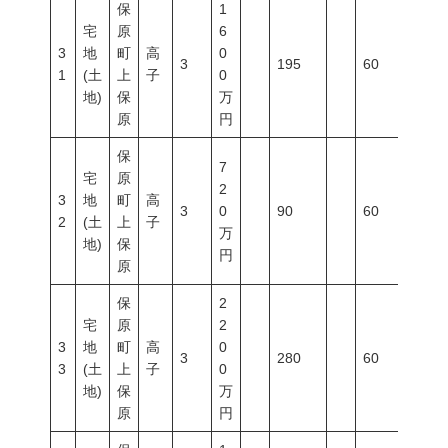
保
1
宅
原
6
3
地
町
高
0
3
195
60
200
1
(土
上
子
0
地)
保
万
原
円
保
7
宅
原
2
3
地
町
高
3
0
90
60
200
2
(土
上
子
万
地)
保
円
原
保
2
宅
原
2
3
地
町
高
0
3
280
60
200
3
(土
上
子
0
地)
保
万
原
円