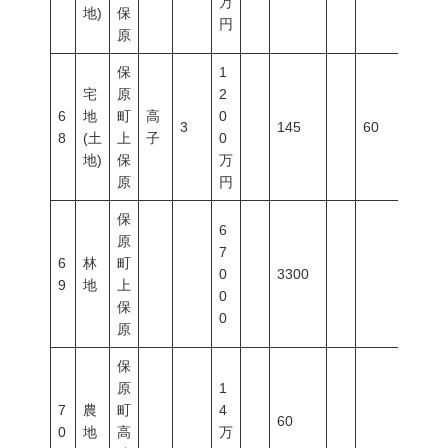
万
地)
保
円
原
保
1
宅
原
2
6
地
町
高
0
3
145
60
200
8
(土
上
子
0
地)
保
万
原
円
保
6
原
7
6
林
町
0
3300
9
地
上
0
保
0
原
保
原
1
7
農
町
4
60
0
地
高
万