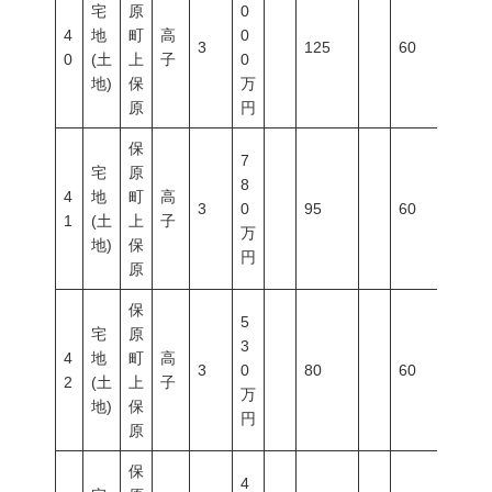
宅
原
0
4
地
町
高
0
3
125
60
200
0
(土
上
子
0
地)
保
万
原
円
保
7
宅
原
8
4
地
町
高
3
0
95
60
200
1
(土
上
子
万
地)
保
円
原
保
5
宅
原
3
4
地
町
高
3
0
80
60
200
2
(土
上
子
万
地)
保
円
原
保
4