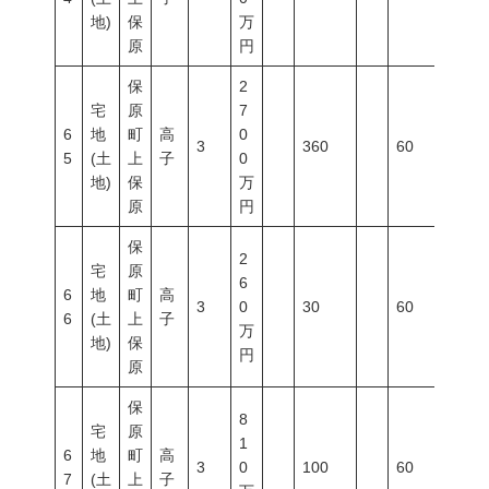
地)
保
万
原
円
保
2
宅
原
7
6
地
町
高
0
3
360
60
200
5
(土
上
子
0
地)
保
万
原
円
保
2
宅
原
6
6
地
町
高
3
0
30
60
200
6
(土
上
子
万
地)
保
円
原
保
8
宅
原
1
6
地
町
高
3
0
100
60
200
7
(土
上
子