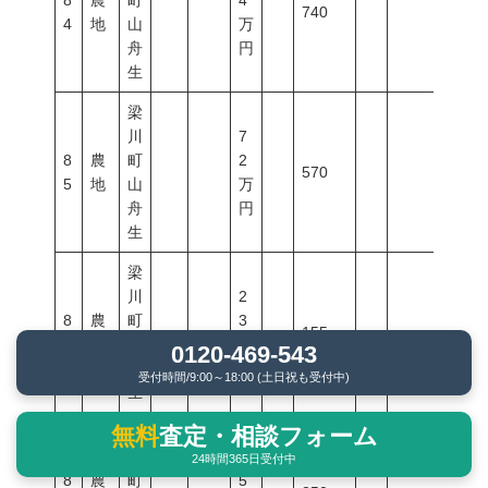
8
農
町
4
740
4
地
山
万
舟
円
生
梁
川
7
8
農
町
2
570
5
地
山
万
舟
円
生
梁
川
2
8
農
町
3
155
6
地
山
万
0120-469-543
舟
円
受付時間/9:00～18:00 (土日祝も受付中)
生
無料
査定・相談フォーム
梁
川
3
24時間365日受付中
8
農
町
5