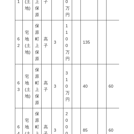
1
(土
上
子
0
地)
保
万
原
円
保
1
宅
原
1
6
地
町
高
0
3
135
2
(土
上
子
0
地)
保
万
原
円
保
3
宅
原
1
6
地
町
高
3
0
40
60
200
3
(土
上
子
万
地)
保
円
原
保
2
宅
原
0
6
地
町
高
0
3
85
60
200
4
(土
上
子
0