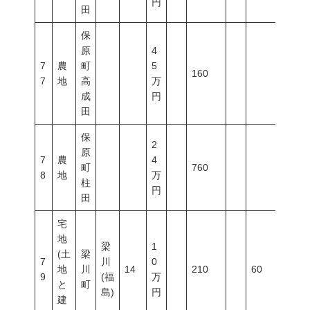
円
田
保
原
4
7
農
町
5
160
7
地
高
万
成
円
田
保
2
原
7
農
4
町
760
8
地
万
柱
円
田
宅
地
梁
1
(土
梁
7
川
0
地
川
14
210
60
200
9
(福
万
と
町
島)
円
建