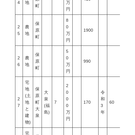
4
地
万
町
円
8
保
2
農
0
原
1900
5
地
万
町
円
5
保
2
農
0
原
990
6
地
万
町
円
宅
2
地
保
大
0
令
(土
原
2
泉
0
和
地
町
7
170
60
200
7
(福
0
3
と
大
島)
万
年
建
泉
円
物)
宅