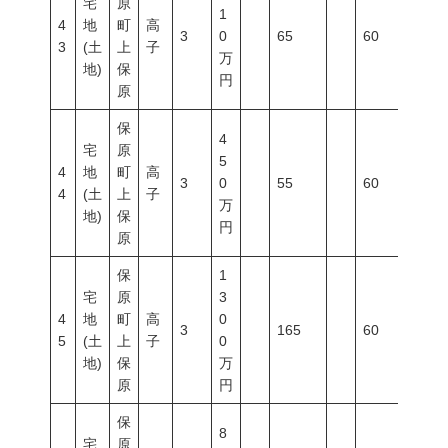
宅
原
1
4
地
町
高
3
0
65
60
200
3
(土
上
子
万
地)
保
円
原
保
4
宅
原
5
4
地
町
高
3
0
55
60
200
4
(土
上
子
万
地)
保
円
原
保
1
宅
原
3
4
地
町
高
0
3
165
60
200
5
(土
上
子
0
地)
保
万
原
円
保
8
宅
原