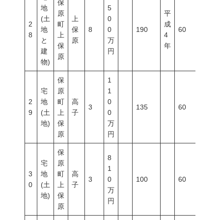
保
地
5
原
平
(土
上
0
2
町
成
地
保
8
0
190
60
200
8
上
4
と
原
万
保
年
建
円
原
物)
保
1
宅
原
1
2
地
町
高
0
3
135
60
200
9
(土
上
子
0
地)
保
万
原
円
保
8
宅
原
1
3
地
町
高
3
0
100
60
200
0
(土
上
子
万
地)
保
円
原