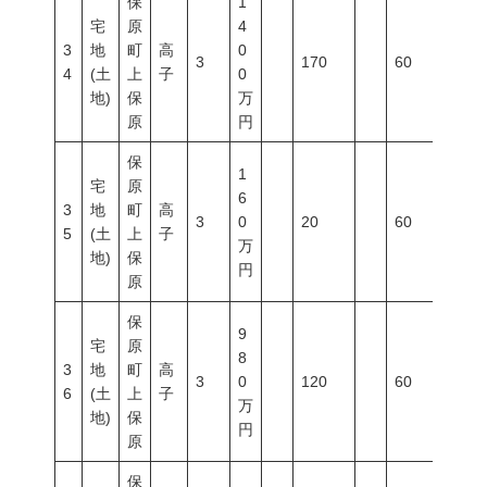
保
1
宅
原
4
3
地
町
高
0
3
170
60
200
4
(土
上
子
0
地)
保
万
原
円
保
1
宅
原
6
3
地
町
高
3
0
20
60
200
5
(土
上
子
万
地)
保
円
原
保
9
宅
原
8
3
地
町
高
3
0
120
60
200
6
(土
上
子
万
地)
保
円
原
保