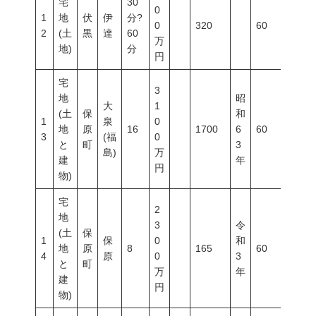
宅
30
0
1
地
伏
伊
分?
0
320
60
200
2
(土
黒
達
60
万
地)
分
円
宅
3
地
昭
大
1
(土
保
和
1
泉
0
地
原
16
1700
6
60
200
3
(福
0
と
町
3
島)
万
建
年
円
物)
宅
2
地
3
令
(土
保
1
保
0
和
地
原
8
165
60
200
4
原
0
3
と
町
万
年
建
円
物)