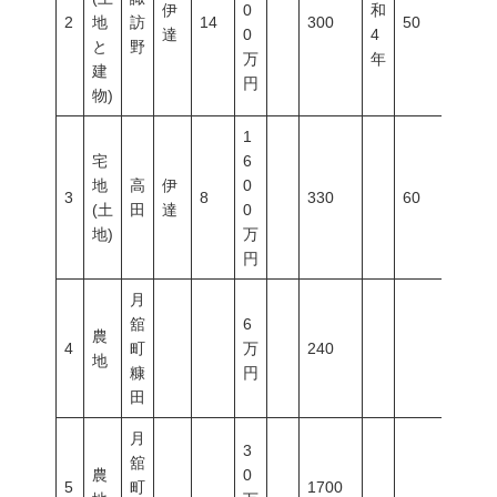
伊
0
和
2
地
訪
14
300
50
80
達
0
4
と
野
万
年
建
円
物)
1
宅
6
地
高
伊
0
3
8
330
60
200
(土
田
達
0
地)
万
円
月
舘
6
農
4
町
万
240
地
糠
円
田
月
3
舘
農
0
5
町
1700