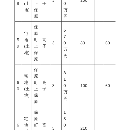
3
200
8
(土
上
子
0
地)
保
万
原
円
保
6
宅
原
7
5
地
町
高
3
0
80
60
200
9
(土
上
子
万
地)
保
円
原
保
8
宅
原
1
6
地
町
高
3
0
100
60
200
0
(土
上
子
万
地)
保
円
原
保
1
宅
原
8
6
地
町
高
0
3
210