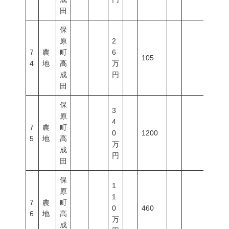
田
保
原
2
7
農
町
6
105
4
地
高
万
成
円
田
保
3
原
4
7
農
町
0
1200
5
地
高
万
成
円
田
保
1
原
1
7
農
町
0
460
6
地
高
万
成