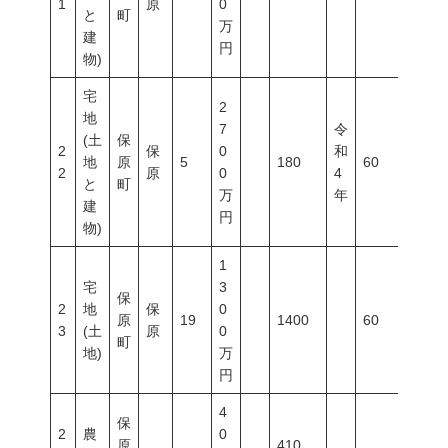
1
原
0
と
町
万
建
円
物)
宅
2
地
7
令
(土
保
2
保
0
和
地
原
5
180
60
200
2
原
0
4
と
町
万
年
建
円
物)
1
宅
3
保
2
地
保
0
原
19
1400
60
200
3
(土
原
0
町
地)
万
円
4
保
2
農
0
原
410