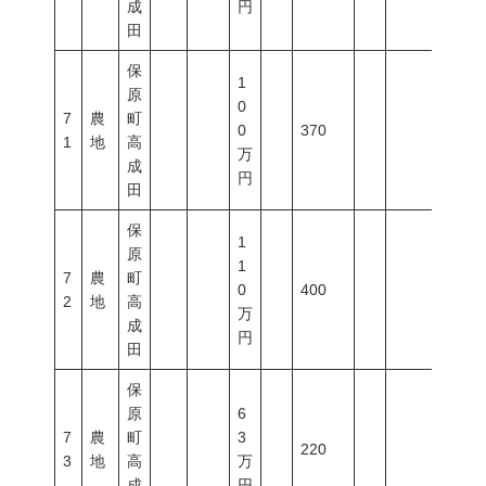
成
円
田
保
1
原
0
7
農
町
0
370
1
地
高
万
成
円
田
保
1
原
1
7
農
町
0
400
2
地
高
万
成
円
田
保
原
6
7
農
町
3
220
3
地
高
万
成
円