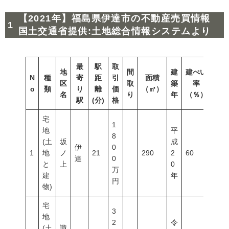
【2021年】福島県伊達市の不動産売買情報
国土交通省提供:土地総合情報システムより
最
駅
取
地
間
建
建ぺい
N
種
寄
距
引
面積
容積
区
取
築
率
o
類
り
離
価
（㎡）
（％
名
り
年
（％）
駅
(分)
格
宅
1
地
平
8
(土
坂
成
伊
0
1
地
ノ
21
290
2
60
200
達
0
と
上
0
万
建
年
円
物)
宅
3
地
2
令
(土
諏