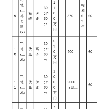
1
地
昭
30
1
(土
和
箱
伊
分?
0
9
地
370
6
60
200
崎
達
60
0
と
3
分
万
建
年
円
物)
6
宅
30
3
1
地
伏
高
分?
0
900
60
200
0
(土
黒
子
60
万
地)
分
円
1
宅
30
0
1
地
伏
伊
分?
0
2000
60
200
1
(土
黒
達
60
0
㎡以上
地)
分
万
円
7