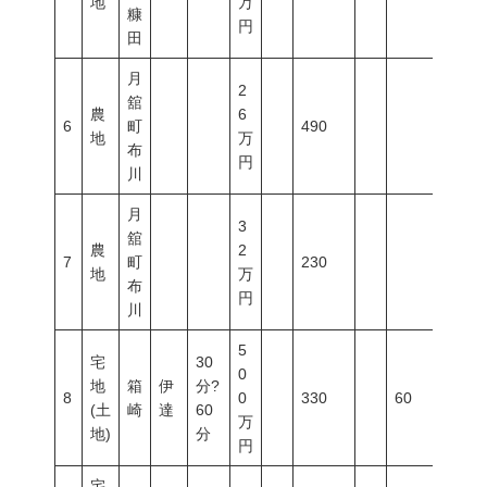
地
万
糠
円
田
月
2
舘
農
6
6
町
490
地
万
布
円
川
月
3
舘
農
2
7
町
230
地
万
布
円
川
5
宅
30
0
地
箱
伊
分?
8
0
330
60
200
(土
崎
達
60
万
地)
分
円
宅