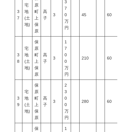
3
宅
原
7
3
地
町
高
3
0
45
60
200
7
(土
上
子
万
地)
保
円
原
保
1
宅
原
7
3
地
町
高
0
3
210
60
200
8
(土
上
子
0
地)
保
万
原
円
保
2
宅
原
3
3
地
町
高
0
3
280
60
200
9
(土
上
子
0
地)
保
万
原
円
保
1