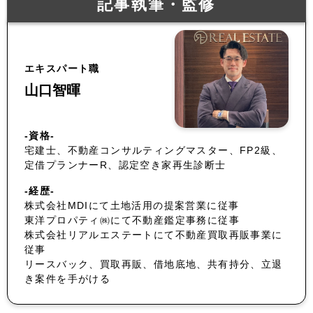
記事執筆・監修
エキスパート職
山口智暉
-資格-
宅建士、不動産コンサルティングマスター、FP2級、
定借プランナーR、認定空き家再生診断士
-経歴-
株式会社MDIにて土地活用の提案営業に従事
東洋プロパティ㈱にて不動産鑑定事務に従事
株式会社リアルエステートにて不動産買取再販事業に
従事
リースバック、買取再販、借地底地、共有持分、立退
き案件を手がける