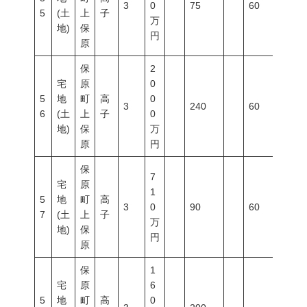
3
0
75
60
200
5
(土
上
子
万
地)
保
円
原
保
2
宅
原
0
5
地
町
高
0
3
240
60
200
6
(土
上
子
0
地)
保
万
原
円
保
7
宅
原
1
5
地
町
高
3
0
90
60
200
7
(土
上
子
万
地)
保
円
原
保
1
宅
原
6
5
地
町
高
0