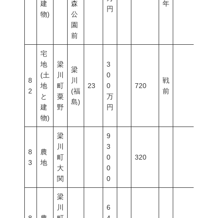
建
森
年
円
物)
公
園
前
宅
地
梁
3
梁
(土
川
0
8
川
戦
地
町
23
0
720
2
(福
前
と
粟
万
島)
建
野
円
物)
梁
9
川
3
8
農
町
0
320
3
地
大
0
関
0
梁
川
6