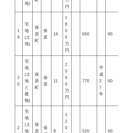
町
万
地)
円
1
宅
8
保
1
地
保
0
原
16
650
80
200
9
(土
原
0
町
地)
万
円
宅
2
地
平
5
(土
保
成
2
保
0
地
原
11
770
2
60
200
0
原
0
と
町
7
万
建
年
円
物)
宅
1
地
2
(土
保
2
保
0
地
原
8
520
60
200