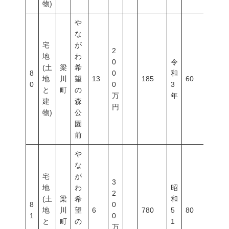
物)
や
な
宅
が
2
地
わ
0
令
(土
梁
希
8
0
和
地
川
望
13
185
60
200
0
0
3
と
町
の
万
年
建
森
円
物)
公
園
前
や
な
宅
が
3
地
わ
昭
2
(土
梁
希
和
8
0
地
川
望
6
780
5
80
200
1
0
と
町
の
1
万