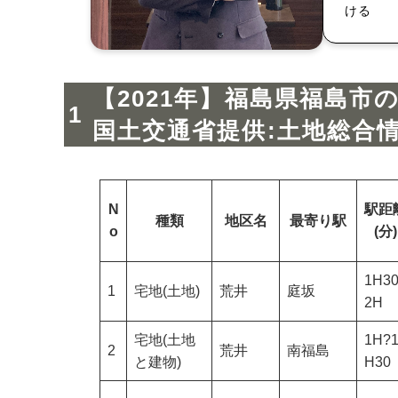
ける
【2021年】福島県福島市
国土交通省提供:土地総合
N
駅距
種類
地区名
最寄り駅
o
(分)
1H3
1
宅地(土地)
荒井
庭坂
2H
宅地(土地
1H?
2
荒井
南福島
と建物)
H30