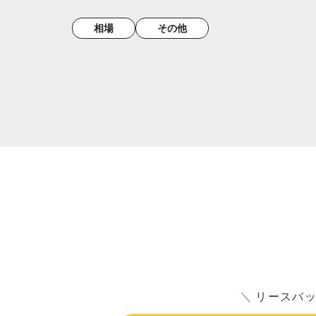
相場
その他
＼
リースバ