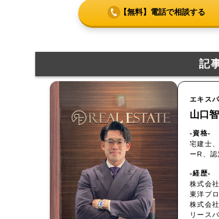
【無料】電話で相談する
記
エキス
山口智
-資格-
宅建士、
ーR、
-経歴-
株式会社
東洋プ
株式会
リース