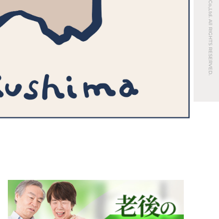
© REAL ESTATE Co.,Ltd. All RIGHTS RESERVED.