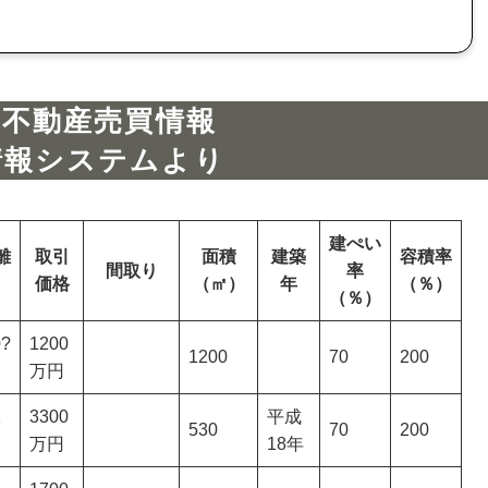
の不動産売買情報
情報システムより
建ぺい
離
取引
面積
建築
容積率
間取り
率
価格
（㎡）
年
（％）
（％）
0?
1200
1200
70
200
万円
1
3300
平成
530
70
200
万円
18年