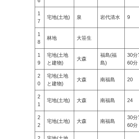
6
1
宅地(土地)
泉
岩代清水
9
7
1
林地
大笹生
8
1
宅地(土地
福島(福
30分
大森
9
と建物)
島)
60分
2
宅地(土地
大森
南福島
20
0
と建物)
2
宅地(土地)
大森
南福島
24
1
2
30分
宅地(土地)
大森
南福島
2
60分
2
宅地(土地