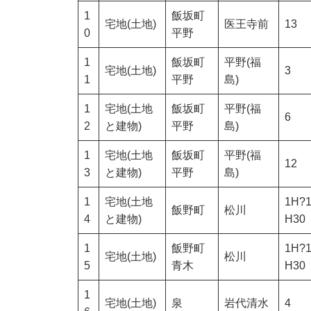
1
飯坂町
宅地(土地)
医王寺前
13
0
平野
1
飯坂町
平野(福
宅地(土地)
3
1
平野
島)
1
宅地(土地
飯坂町
平野(福
6
2
と建物)
平野
島)
1
宅地(土地
飯坂町
平野(福
12
3
と建物)
平野
島)
1
宅地(土地
1H?
飯野町
松川
4
と建物)
H30
1
飯野町
1H?
宅地(土地)
松川
5
青木
H30
1
宅地(土地)
泉
岩代清水
4