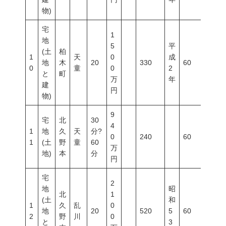
物)
宅
1
地
5
平
(土
柏
1
天
0
成
地
木
20
330
60
200
0
童
0
2
と
町
万
年
建
円
物)
9
宅
北
30
4
1
地
久
天
分?
0
240
60
200
1
(土
野
童
60
万
地)
本
分
円
宅
2
地
昭
北
1
(土
和
1
久
乱
0
地
20
520
5
60
200
2
野
川
0
と
3