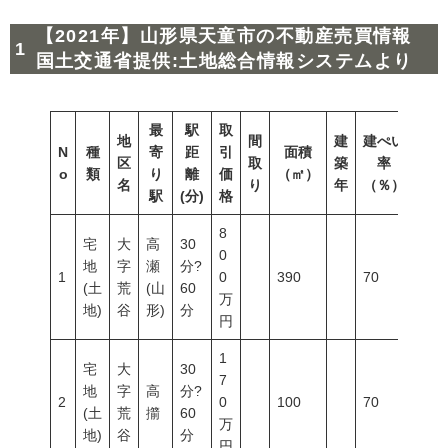
【2021年】山形県天童市の不動産売買情報
国土交通省提供:土地総合情報システムより
最
駅
取
地
間
建
建ぺい
N
種
寄
距
引
面積
容積
区
取
築
率
o
類
り
離
価
（㎡）
（％
名
り
年
（％）
駅
(分)
格
8
宅
大
高
30
0
地
字
瀬
分?
1
0
390
70
200
(土
荒
(山
60
万
地)
谷
形)
分
円
1
宅
大
30
7
地
字
高
分?
2
0
100
70
200
(土
荒
擶
60
万
地)
谷
分
円