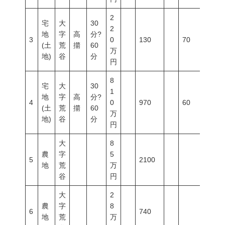
2
宅
大
30
2
地
字
高
分?
3
0
130
70
200
(土
荒
擶
60
万
地)
谷
分
円
8
宅
大
30
1
地
字
高
分?
4
0
970
60
200
(土
荒
擶
60
万
地)
谷
分
円
大
8
農
字
5
5
2100
地
荒
万
谷
円
大
2
農
字
8
6
740
地
荒
万