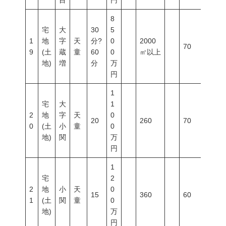
目
円
8
宅
大
30
5
1
地
字
天
分?
0
2000
70
200
9
(土
蔵
童
60
0
㎡以上
地)
増
分
万
円
1
宅
大
1
2
地
字
天
0
20
260
70
200
0
(土
小
童
0
地)
関
万
円
1
宅
2
2
地
小
天
0
15
360
60
200
1
(土
関
童
0
地)
万
円