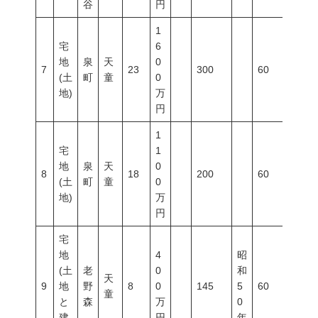
谷
円
1
宅
6
地
泉
天
0
7
23
300
60
200
(土
町
童
0
地)
万
円
1
宅
1
地
泉
天
0
8
18
200
60
200
(土
町
童
0
地)
万
円
宅
地
4
昭
(土
老
0
和
天
9
地
野
8
0
145
5
60
200
童
と
森
万
0
建
円
年