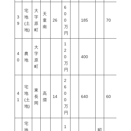
6
宅
大
天
0
3
地
字
童
26
0
185
70
200
9
(土
原
南
万
地)
町
円
1
大
2
4
農
字
0
400
0
地
原
万
町
円
2
宅
6
東
4
地
高
0
長
14
640
60
200
1
(土
擶
0
岡
地)
万
円
宅
1
地
昭