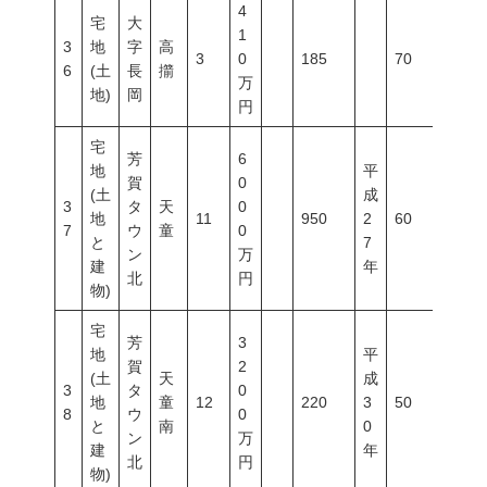
4
宅
大
1
3
地
字
高
3
0
185
70
200
6
(土
長
擶
万
地)
岡
円
宅
芳
6
地
平
賀
0
(土
成
3
タ
天
0
地
11
950
2
60
100
7
ウ
童
0
と
7
ン
万
建
年
北
円
物)
宅
芳
3
地
平
賀
2
(土
天
成
3
タ
0
地
童
12
220
3
50
80
8
ウ
0
と
南
0
ン
万
建
年
北
円
物)