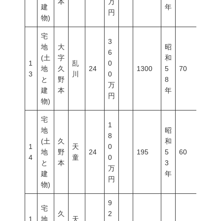
本
万
建
年
円
物)
宅
3
地
大
昭
6
(土
字
和
1
乱
0
地
久
24
1300
5
70
200
3
川
0
と
野
8
万
建
本
年
円
物)
宅
1
地
昭
8
(土
久
和
1
天
0
地
野
24
195
5
60
200
4
童
0
と
本
3
万
建
年
円
物)
9
宅
久
2
1
地
天