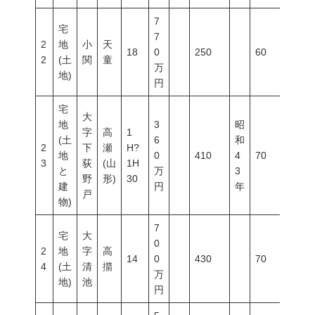
7
宅
7
2
地
小
天
18
0
250
60
200
2
(土
関
童
万
地)
円
宅
大
地
3
昭
字
高
1
(土
6
和
2
下
瀬
H?
地
0
410
4
70
200
3
荻
(山
1H
と
万
3
野
形)
30
建
円
年
戸
物)
7
宅
大
0
2
地
字
高
14
0
430
70
200
4
(土
清
擶
万
地)
池
円