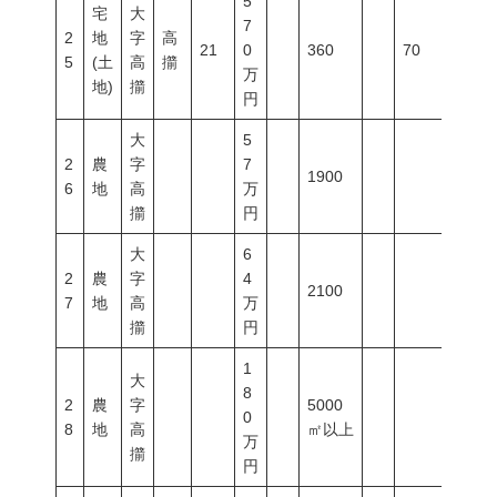
5
宅
大
7
2
地
字
高
21
0
360
70
200
5
(土
高
擶
万
地)
擶
円
大
5
2
農
字
7
1900
6
地
高
万
擶
円
大
6
2
農
字
4
2100
7
地
高
万
擶
円
1
大
8
2
農
字
5000
0
8
地
高
㎡以上
万
擶
円