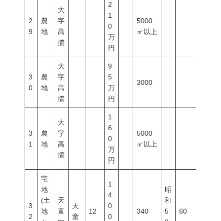
2
大
1
2
農
字
5000
0
9
地
高
㎡以上
万
擶
円
大
9
3
農
字
5
3000
0
地
高
万
擶
円
1
大
6
3
農
字
5000
0
1
地
高
㎡以上
万
擶
円
宅
1
地
昭
4
(土
天
和
3
天
0
地
童
12
340
5
60
200
2
童
0