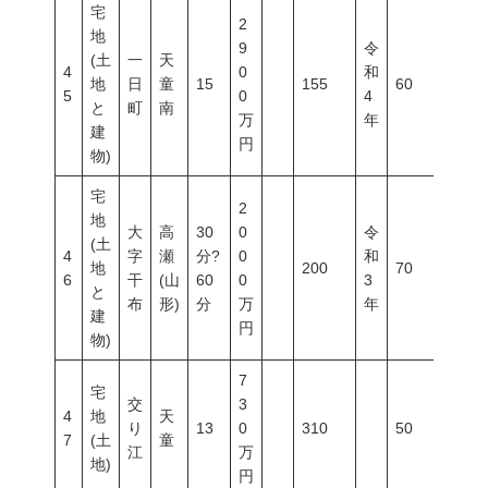
宅
2
地
9
令
(土
一
天
4
0
和
地
日
童
15
155
60
200
5
0
4
と
町
南
万
年
建
円
物)
宅
2
地
大
高
30
0
令
(土
4
字
瀬
分?
0
和
地
200
70
200
6
干
(山
60
0
3
と
布
形)
分
万
年
建
円
物)
7
宅
交
3
4
地
天
り
13
0
310
50
80
7
(土
童
江
万
地)
円