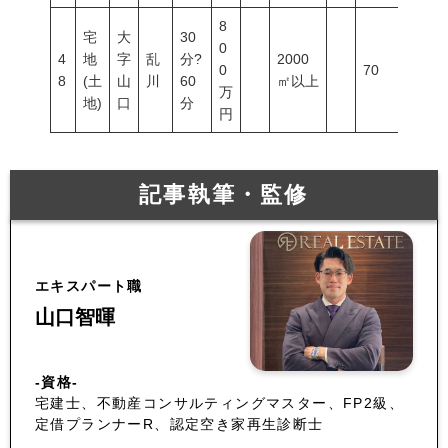
8
宅
大
30
0
4
地
字
乱
分?
2000
0
70
200
8
(土
山
川
60
㎡以上
万
地)
口
分
円
記事執筆・監修
エキスパート職
山口智暉
-資格-
宅建士、不動産コンサルティングマスター、FP2級、
定借プランナーR、認定空き家再生診断士