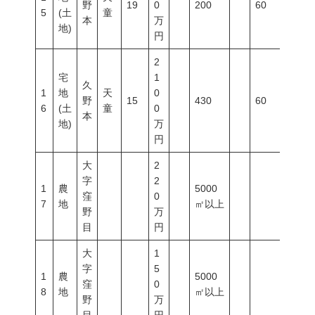
野
19
0
200
60
200
5
(土
童
本
万
地)
円
2
宅
1
久
1
地
天
0
野
15
430
60
200
6
(土
童
0
本
地)
万
円
大
2
字
2
1
農
5000
窪
0
7
地
㎡以上
野
万
目
円
大
1
字
5
1
農
5000
窪
0
8
地
㎡以上
野
万