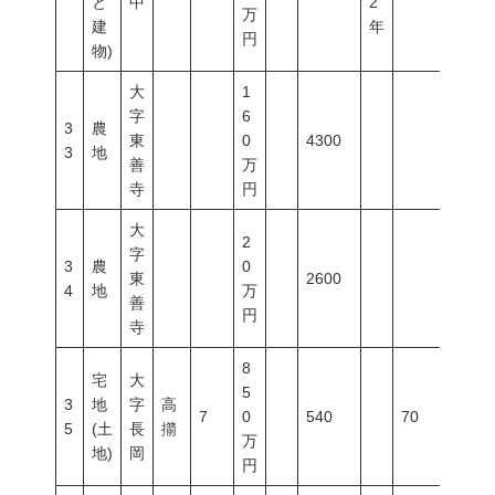
と
中
2
万
建
年
円
物)
大
1
字
6
3
農
東
0
4300
3
地
善
万
寺
円
大
2
字
3
農
0
東
2600
4
地
万
善
円
寺
8
宅
大
5
3
地
字
高
7
0
540
70
200
5
(土
長
擶
万
地)
岡
円