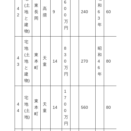
6
(土
東
和
4
高
0
地
長
9
240
6
60
200
2
擶
0
と
岡
3
万
建
年
円
物)
宅
地
8
昭
(土
東
3
和
4
天
地
本
14
0
270
4
80
400
3
童
と
町
万
6
建
円
年
物)
1
宅
7
東
4
地
天
0
本
14
560
80
400
4
(土
童
0
町
地)
万
円