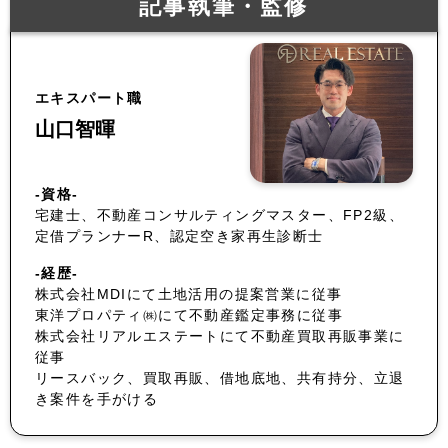
記事執筆・監修
エキスパート職
山口智暉
-資格-
宅建士、不動産コンサルティングマスター、FP2級、
定借プランナーR、認定空き家再生診断士
-経歴-
株式会社MDIにて土地活用の提案営業に従事
東洋プロパティ㈱にて不動産鑑定事務に従事
株式会社リアルエステートにて不動産買取再販事業に
従事
リースバック、買取再販、借地底地、共有持分、立退
き案件を手がける