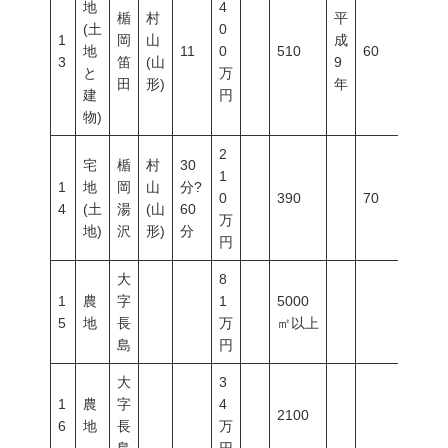
地
4
楯
村
平
(土
0
1
岡
山
成
地
11
0
510
60
200
3
笛
(山
9
と
万
田
形)
年
建
円
物)
2
宅
楯
村
30
1
1
地
岡
山
分?
0
390
70
200
4
(土
湯
(山
60
万
地)
沢
形)
分
円
大
8
1
農
字
1
5000
5
地
長
万
㎡以上
島
円
大
3
1
農
字
4
2100
6
地
長
万