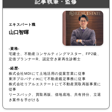
記事執筆・監修
エキスパート職
山口智暉
-資格-
宅建士、不動産コンサルティングマスター、FP2級、
定借プランナーR、認定空き家再生診断士
-経歴-
株式会社MDIにて土地活用の提案営業に従事
東洋プロパティ㈱にて不動産鑑定事務に従事
株式会社リアルエステートにて不動産買取再販事業に
従事
リースバック、買取再販、借地底地、共有持分、立退
き案件を手がける