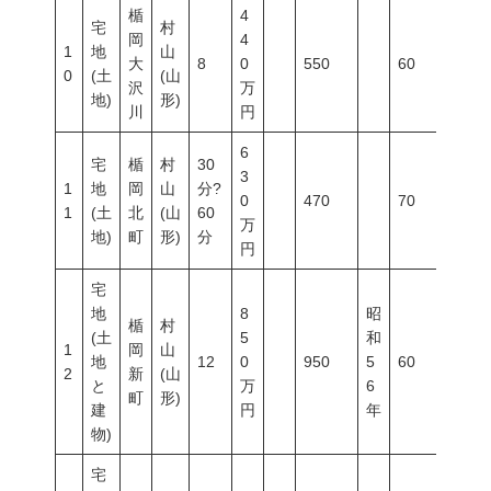
楯
4
宅
村
岡
4
1
地
山
大
8
0
550
60
200
0
(土
(山
沢
万
地)
形)
川
円
6
宅
楯
村
30
3
1
地
岡
山
分?
0
470
70
200
1
(土
北
(山
60
万
地)
町
形)
分
円
宅
地
8
昭
楯
村
(土
5
和
1
岡
山
地
12
0
950
5
60
200
2
新
(山
と
万
6
町
形)
建
円
年
物)
宅