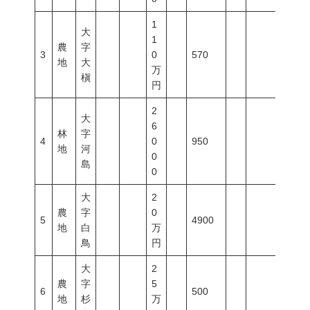
1
大
1
農
字
3
0
570
地
大
万
槇
円
2
大
6
林
字
4
0
950
地
河
0
島
0
大
2
農
字
0
5
4900
地
白
万
鳥
円
大
2
農
字
5
6
500
地
杉
万