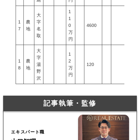
島
円
1
大
1
1
農
字
0
4600
7
地
名
万
取
円
大
1
字
1
農
2
湯
120
8
地
万
野
円
沢
記事執筆・監修
エキスパート職