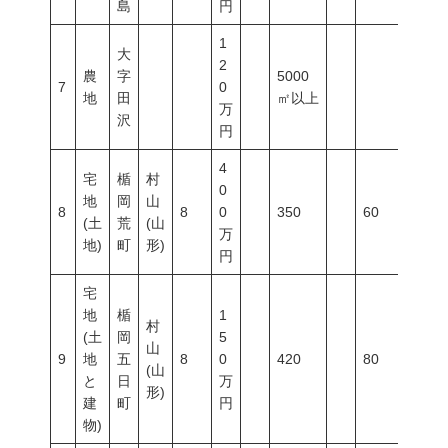
島
円
1
大
2
農
字
5000
7
0
地
田
㎡以上
万
沢
円
4
宅
楯
村
0
地
岡
山
8
8
0
350
60
200
(土
荒
(山
万
地)
町
形)
円
宅
地
楯
1
村
(土
岡
5
山
9
地
五
8
0
420
80
400
(山
と
日
万
形)
建
町
円
物)