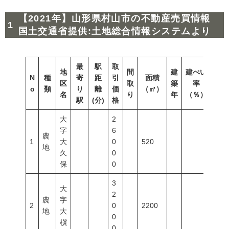
【2021年】山形県村山市の不動産売買情報
国土交通省提供:土地総合情報システムより
最
駅
取
地
間
建
建ぺい
N
種
寄
距
引
面積
容積
区
取
築
率
o
類
り
離
価
（㎡）
（％
名
り
年
（％）
駅
(分)
格
大
2
字
6
農
1
大
0
520
地
久
0
保
0
3
大
2
農
字
2
0
2200
地
大
0
槇
0