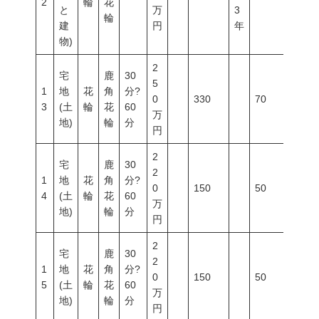
2
輪
花
と
万
3
輪
建
円
年
物)
2
宅
鹿
30
5
1
地
花
角
分?
0
330
70
200
3
(土
輪
花
60
万
地)
輪
分
円
2
宅
鹿
30
2
1
地
花
角
分?
0
150
50
200
4
(土
輪
花
60
万
地)
輪
分
円
2
宅
鹿
30
2
1
地
花
角
分?
0
150
50
80
5
(土
輪
花
60
万
地)
輪
分
円