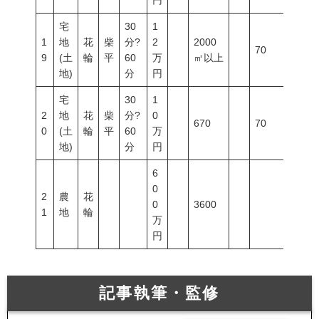
円
宅
30
1
1
地
花
柴
分?
2
2000
70
200
9
(土
輪
平
60
万
㎡以上
地)
分
円
宅
30
1
2
地
花
柴
分?
0
670
70
200
0
(土
輪
平
60
万
地)
分
円
6
0
2
農
花
0
3600
1
地
輪
万
円
記事執筆・監修