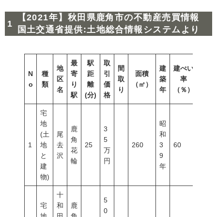
【2021年】秋田県鹿角市の不動産売買情報
国土交通省提供:土地総合情報システムより
最
駅
取
地
間
建
建ぺい
N
種
寄
距
引
面積
容積
区
取
築
率
o
類
り
離
価
（㎡）
（％
名
り
年
（％）
駅
(分)
格
宅
地
昭
鹿
3
(土
尾
和
角
5
1
地
去
25
260
3
60
200
花
万
と
沢
9
輪
円
建
年
物)
十
5
宅
和
鹿
0
地
田
角