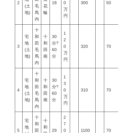
2
18
0
300
50
80
(土
毛
花
万
地)
馬
輪
円
内
十
1
宅
和
十
30
2
地
田
和
分?
3
0
320
70
200
(土
毛
田
60
万
地)
馬
南
分
円
内
十
1
宅
和
十
30
3
地
田
和
分?
4
0
310
70
200
(土
毛
田
60
万
地)
馬
南
分
円
内
十
2
宅
十
和
7
地
和
5
田
29
0
1100
70
200