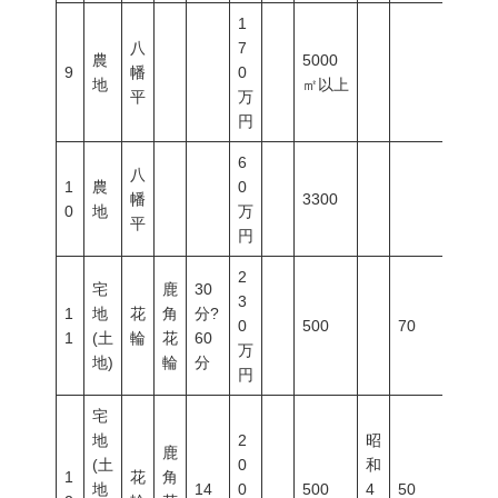
1
八
7
農
5000
9
幡
0
地
㎡以上
平
万
円
6
八
1
農
0
幡
3300
0
地
万
平
円
2
宅
鹿
30
3
1
地
花
角
分?
0
500
70
200
1
(土
輪
花
60
万
地)
輪
分
円
宅
地
2
昭
鹿
(土
0
和
1
花
角
地
14
0
500
4
50
80