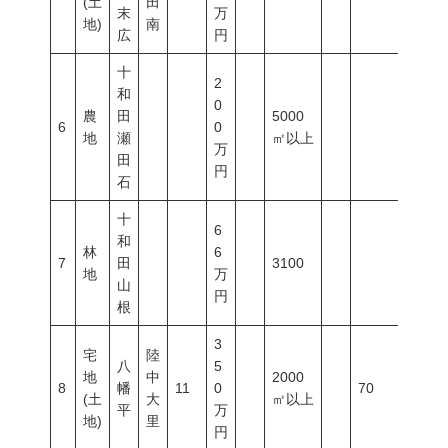
(土
田
末
万
地)
南
広
円
十
2
和
0
農
田
5000
6
0
地
瀬
㎡以上
万
田
円
石
十
6
和
林
6
7
田
3100
地
万
山
円
根
3
宅
陸
八
5
地
中
2000
8
幡
11
0
70
200
(土
大
㎡以上
平
万
地)
里
円