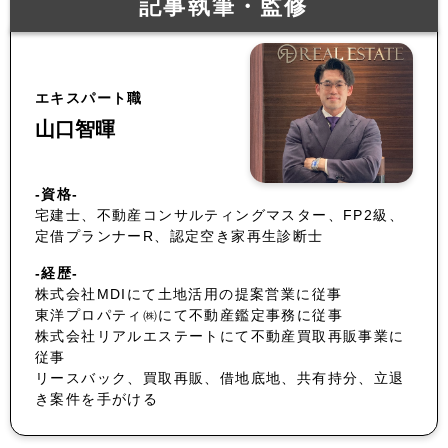
記事執筆・監修
エキスパート職
山口智暉
-資格-
宅建士、不動産コンサルティングマスター、FP2級、
定借プランナーR、認定空き家再生診断士
-経歴-
株式会社MDIにて土地活用の提案営業に従事
東洋プロパティ㈱にて不動産鑑定事務に従事
株式会社リアルエステートにて不動産買取再販事業に
従事
リースバック、買取再販、借地底地、共有持分、立退
き案件を手がける