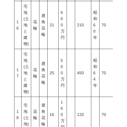
宅
地
6
昭
鹿
(土
0
和
1
花
角
地
21
0
210
6
70
200
6
輪
花
と
万
0
輪
建
円
年
物)
宅
地
5
昭
鹿
(土
0
和
1
花
角
地
25
0
450
6
70
200
7
輪
花
と
万
4
輪
建
円
年
物)
1
宅
鹿
6
1
地
花
角
16
0
120
70
200
8
(土
輪
花
万
地)
輪