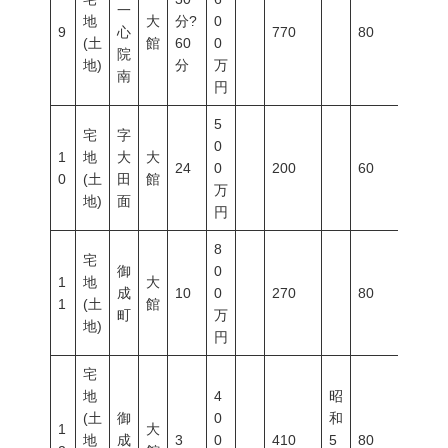
一
地
大
分?
0
9
心
770
80
200
(土
館
60
0
院
地)
分
万
南
円
5
宅
字
0
1
地
大
大
24
0
200
60
200
0
(土
田
館
万
地)
面
円
8
宅
御
0
1
地
大
成
10
0
270
80
300
1
(土
館
町
万
地)
円
宅
地
4
昭
(土
御
0
和
1
大
地
成
3
0
410
5
80
400