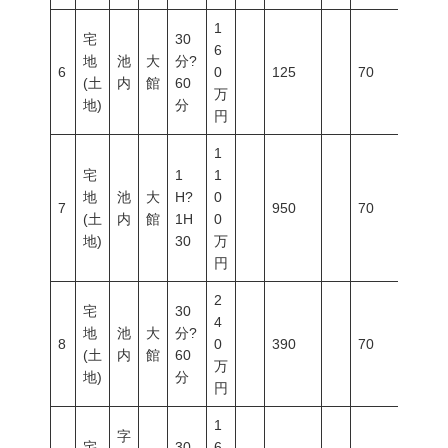
1
宅
30
6
地
池
大
分?
6
0
125
70
200
(土
内
館
60
万
地)
分
円
1
宅
1
1
地
池
大
H?
0
7
950
70
200
(土
内
館
1H
0
地)
30
万
円
2
宅
30
4
地
池
大
分?
8
0
390
70
200
(土
内
館
60
万
地)
分
円
1
字
宅
30
6