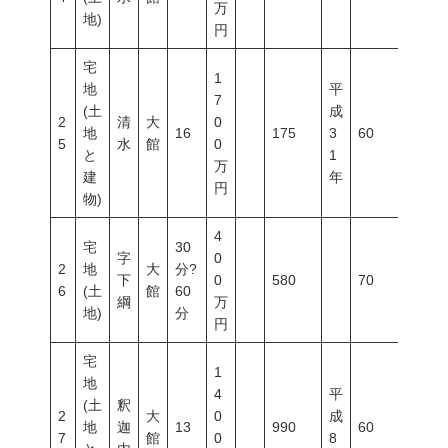
万
地)
円
宅
1
地
平
7
(土
成
2
清
大
0
地
16
175
3
60
200
5
水
館
0
と
1
万
建
年
円
物)
4
宅
30
字
0
2
地
大
分?
下
0
580
70
200
6
(土
館
60
綱
万
地)
分
円
宅
1
地
4
平
(土
釈
2
大
0
成
地
迦
13
990
60
200
7
館
0
8