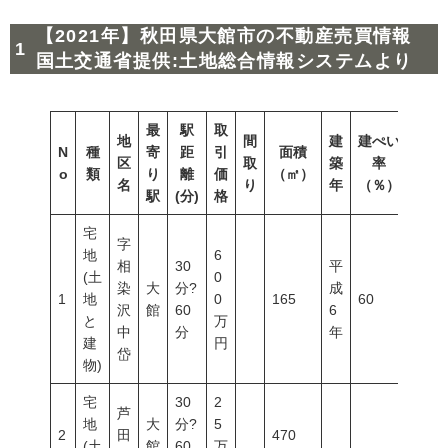
【2021年】秋田県大館市の不動産売買情報
国土交通省提供:土地総合情報システムより
最
駅
取
地
間
建
建ぺい
N
種
寄
距
引
面積
容積
区
取
築
率
o
類
り
離
価
（㎡）
（％
名
り
年
（％）
駅
(分)
格
宅
字
地
6
相
30
平
(土
0
染
大
分?
成
1
地
0
165
60
200
沢
館
60
6
と
万
中
分
年
建
円
岱
物)
宅
30
2
芦
地
大
分?
5
2
田
470
(土
館
60
万