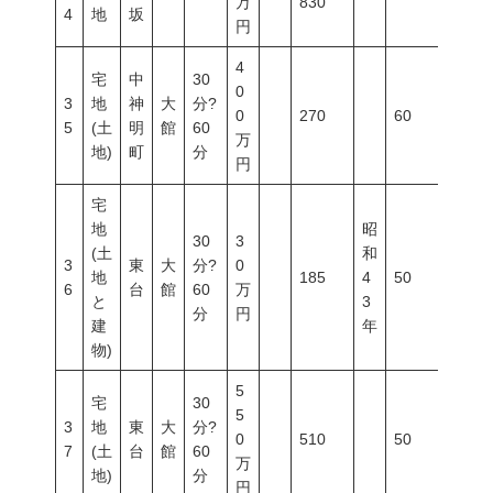
万
830
4
地
坂
円
4
宅
中
30
0
3
地
神
大
分?
0
270
60
200
5
(土
明
館
60
万
地)
町
分
円
宅
地
昭
30
3
(土
和
3
東
大
分?
0
地
185
4
50
80
6
台
館
60
万
と
3
分
円
建
年
物)
5
宅
30
5
3
地
東
大
分?
0
510
50
80
7
(土
台
館
60
万
地)
分
円