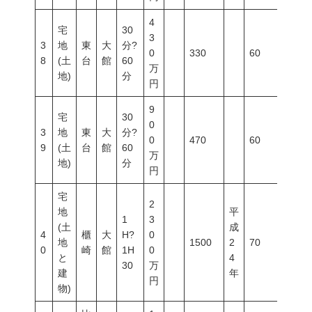
4
宅
30
3
3
地
東
大
分?
0
330
60
200
8
(土
台
館
60
万
地)
分
円
9
宅
30
0
3
地
東
大
分?
0
470
60
200
9
(土
台
館
60
万
地)
分
円
宅
2
地
平
1
3
(土
成
4
櫃
大
H?
0
地
1500
2
70
200
0
崎
館
1H
0
と
4
30
万
建
年
円
物)