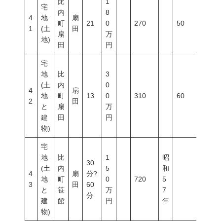
比
1
宅
内
8
4
地
扇
町
21
0
270
50
80
1
(土
田
扇
万
地)
田
円
宅
地
比
3
(土
内
0
4
扇
地
町
13
0
310
60
200
2
田
と
扇
万
建
田
円
物)
宅
地
比
1
昭
30
(土
内
5
和
4
扇
分?
地
町
0
720
5
3
田
60
と
笹
万
7
分
建
館
円
年
物)