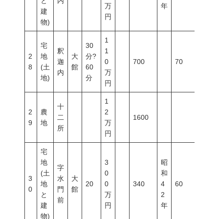
と
内
万
年
建
円
物)
1
宅
30
釈
1
2
地
大
分?
迦
0
700
70
200
8
(土
館
60
内
万
地)
分
円
1
十
2
農
2
二
1600
9
地
万
所
円
宅
地
3
昭
字
(土
0
和
3
水
大
地
20
0
340
4
60
200
0
門
館
と
万
2
前
建
円
年
物)