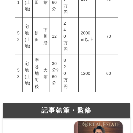
1
(土
田
館
60
万
地)
分
円
2
宅
下
4
5
地
餅
2000
川
12
0
70
200
2
(土
田
㎡以上
沿
万
地)
円
字
8
宅
30
谷
2
5
地
大
分?
地
0
1200
60
200
3
(土
館
60
町
万
地)
分
後
円
記事執筆・監修