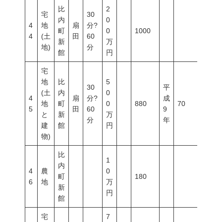
比
2
宅
30
内
0
4
地
扇
分?
町
0
1000
4
(土
田
60
新
万
地)
分
館
円
宅
地
比
5
30
平
(土
内
0
4
扇
分?
成
地
町
0
880
70
200
5
田
60
9
と
新
万
分
年
建
館
円
物)
比
1
内
4
農
0
町
180
6
地
万
新
円
館
宅
7