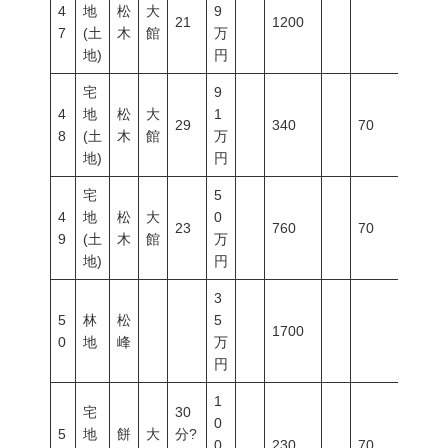
4
地
松
大
9
21
1200
7
(土
木
館
万
地)
円
宅
9
4
地
松
大
1
29
340
70
200
8
(土
木
館
万
地)
円
宅
5
4
地
松
大
0
23
760
70
200
9
(土
木
館
万
地)
円
3
5
林
松
5
1700
0
地
峰
万
円
1
宅
30
0
5
地
餅
大
分?
0
230
70
200