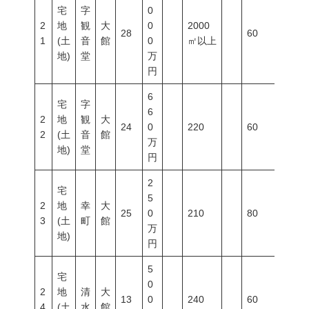
宅
字
0
2
地
観
大
0
2000
28
60
200
1
(土
音
館
0
㎡以上
地)
堂
万
円
6
宅
字
6
2
地
観
大
24
0
220
60
200
2
(土
音
館
万
地)
堂
円
2
宅
5
2
地
幸
大
25
0
210
80
400
3
(土
町
館
万
地)
円
5
宅
0
2
地
清
大
13
0
240
60
200
4
(土
水
館