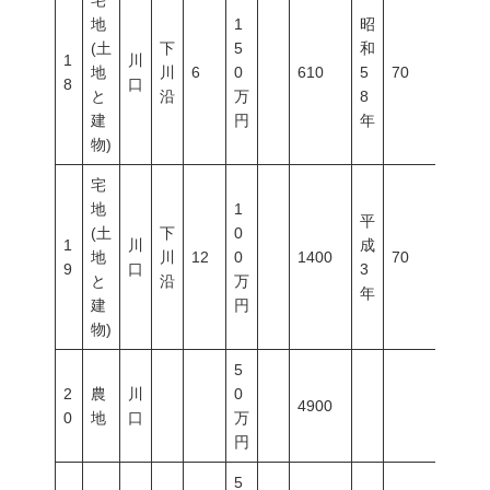
宅
地
1
昭
(土
下
5
和
1
川
地
川
6
0
610
5
70
200
8
口
と
沿
万
8
建
円
年
物)
宅
地
1
平
(土
下
0
1
川
成
地
川
12
0
1400
70
200
9
口
3
と
沿
万
年
建
円
物)
5
2
農
川
0
4900
0
地
口
万
円
5