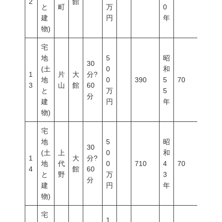
2
館
と
町
万
0
建
円
年
物)
宅
地
5
昭
30
(土
0
和
1
片
大
分?
地
0
390
5
70
200
3
山
館
60
と
万
5
分
建
円
年
物)
宅
地
5
昭
30
(土
上
0
和
1
大
分?
地
代
0
710
4
70
200
4
館
60
と
野
万
3
分
建
円
年
物)
宅
1