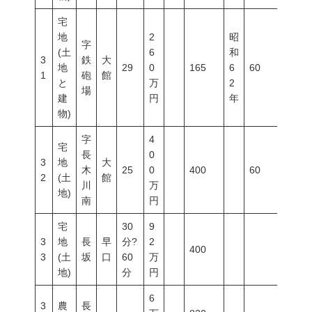
宅
地
2
昭
字
(土
6
和
3
鉄
大
地
29
0
165
6
60
200
1
砲
館
と
万
2
場
建
円
年
物)
字
4
宅
長
0
3
地
大
木
25
0
400
60
200
2
(土
館
川
万
地)
南
円
宅
30
9
3
地
長
早
分?
2
400
3
(土
坂
口
60
万
地)
分
円
6
3
農
長