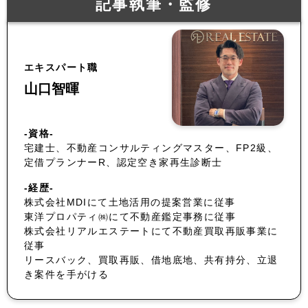
記事執筆・監修
エキスパート職
山口智暉
-資格-
宅建士、不動産コンサルティングマスター、FP2級、
定借プランナーR、認定空き家再生診断士
-経歴-
株式会社MDIにて土地活用の提案営業に従事
東洋プロパティ㈱にて不動産鑑定事務に従事
株式会社リアルエステートにて不動産買取再販事業に
従事
リースバック、買取再販、借地底地、共有持分、立退
き案件を手がける