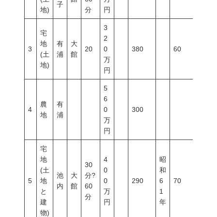
子
地)
分
円
3
宅
2
地
有
大
3
20
0
380
60
200
(土
浦
館
万
地)
円
5
6
農
有
4
0
300
地
浦
万
円
宅
地
4
昭
30
(土
0
和
池
大
分?
5
地
0
290
6
70
200
内
館
60
と
万
1
分
建
円
年
物)