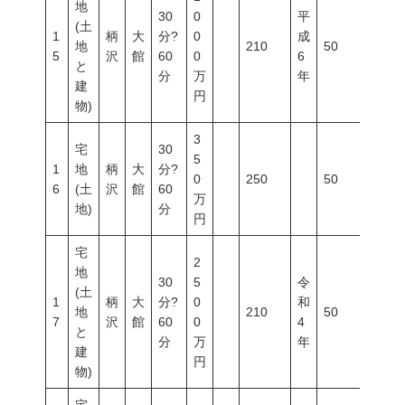
地
30
0
平
(土
1
柄
大
分?
0
成
地
210
50
80
5
沢
館
60
0
6
と
分
万
年
建
円
物)
3
宅
30
5
1
地
柄
大
分?
0
250
50
80
6
(土
沢
館
60
万
地)
分
円
宅
2
地
30
5
令
(土
1
柄
大
分?
0
和
地
210
50
80
7
沢
館
60
0
4
と
分
万
年
建
円
物)