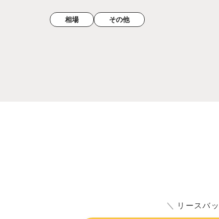
相場
その他
＼
リースバ