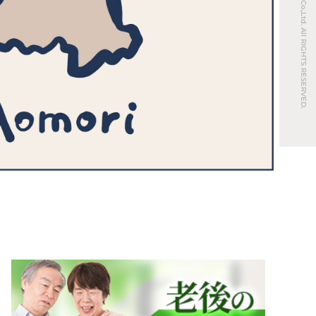
© REAL ESTATE Co.,Ltd. All RIGHTS RESERVED.