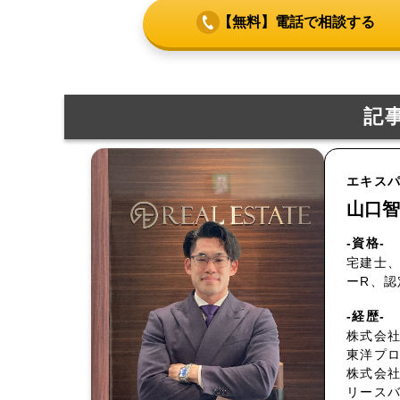
【無料】電話で相談する
記
エキス
山口智
-資格-
宅建士、
ーR、
-経歴-
株式会社
東洋プ
株式会
リース