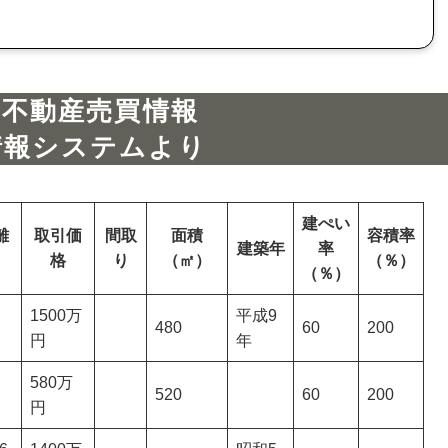
の不動産売買情報
情報システムより
建ぺい
離
取引価
間取
面積
容積率
建築年
率
格
り
（㎡）
（％）
（％）
1500万
平成9
480
60
200
円
年
580万
520
60
200
円