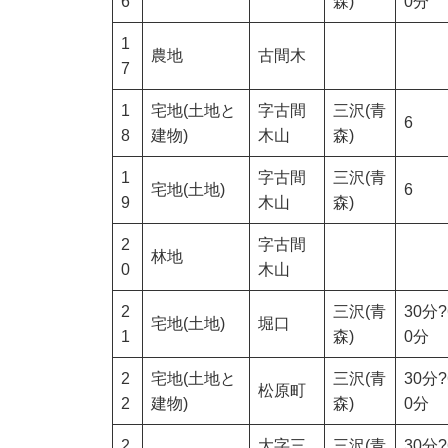
6
森)
0分
1
農地
古間木
7
1
宅地(土地と
字古間
三沢(青
6
8
建物)
木山
森)
1
字古間
三沢(青
宅地(土地)
6
9
木山
森)
2
字古間
林地
0
木山
2
三沢(青
30分?
宅地(土地)
堀口
1
森)
0分
2
宅地(土地と
三沢(青
30分?
松原町
2
建物)
森)
0分
2
大字三
三沢(青
30分?