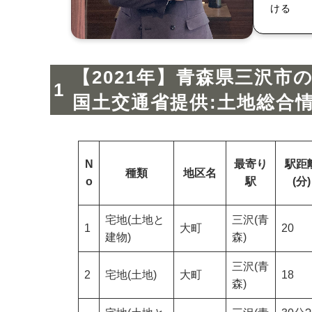
ける
【2021年】青森県三沢市
国土交通省提供:土地総合
N
最寄り
駅距
種類
地区名
o
駅
(分)
宅地(土地と
三沢(青
1
大町
20
建物)
森)
三沢(青
2
宅地(土地)
大町
18
森)