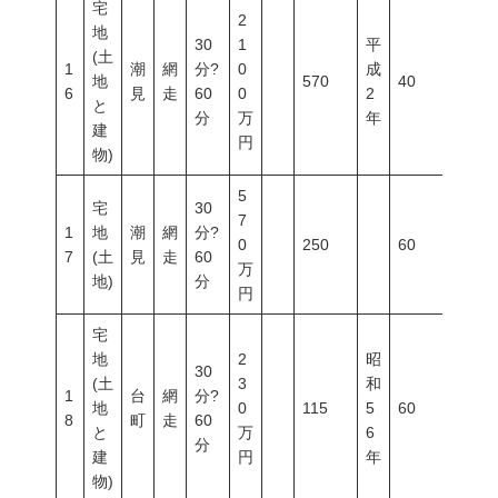
宅
2
地
30
1
平
(土
1
潮
網
分?
0
成
地
570
40
60
6
見
走
60
0
2
と
分
万
年
建
円
物)
5
宅
30
7
1
地
潮
網
分?
0
250
60
200
7
(土
見
走
60
万
地)
分
円
宅
地
2
昭
30
(土
3
和
1
台
網
分?
地
0
115
5
60
200
8
町
走
60
と
万
6
分
建
円
年
物)