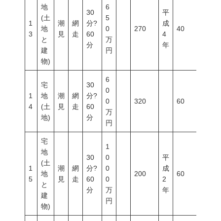
地
6
30
平
(土
5
1
潮
網
分?
成
地
0
270
40
60
3
見
走
60
4
と
万
分
年
建
円
物)
6
宅
30
0
1
地
潮
網
分?
0
320
60
200
4
(土
見
走
60
万
地)
分
円
宅
1
地
30
0
平
(土
1
潮
網
分?
0
成
地
200
60
200
5
見
走
60
0
2
と
分
万
年
建
円
物)