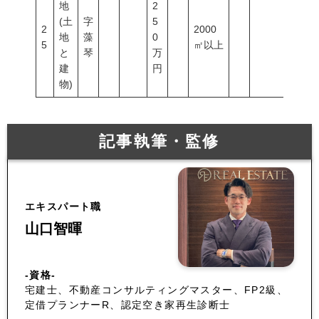
地
2
(土
字
5
2
2000
地
藻
0
5
㎡以上
と
琴
万
建
円
物)
記事執筆・監修
エキスパート職
山口智暉
-資格-
宅建士、不動産コンサルティングマスター、FP2級、
定借プランナーR、認定空き家再生診断士