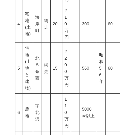
2
宅
海
1
地
網
4
岸
20
0
300
60
200
(土
走
町
万
地)
円
宅
2
地
昭
北
2
(土
和
５
網
0
5
地
15
560
5
60
200
条
走
0
と
6
西
万
建
年
円
物)
1
字
1
農
5000
6
北
0
地
㎡以上
浜
万
円