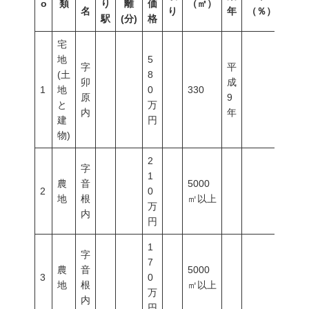
o
類
り
離
価
（㎡）
（％
名
り
年
（％）
駅
(分)
格
宅
地
5
字
平
(土
8
卯
成
1
地
0
330
原
9
と
万
内
年
建
円
物)
2
字
1
農
音
5000
2
0
地
根
㎡以上
万
内
円
1
字
7
農
音
5000
3
0
地
根
㎡以上
万
内
円