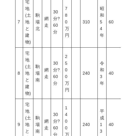
宅
地
7
昭
30
(土
駒
8
和
網
分?
7
地
場
0
310
5
60
200
走
60
と
北
万
4
分
建
円
年
物)
宅
2
地
30
5
令
(土
駒
網
分?
0
和
8
地
場
240
40
60
走
60
0
3
と
南
分
万
年
建
円
物)
宅
1
地
平
30
4
(土
駒
成
網
分?
0
9
地
場
240
1
40
60
走
60
0
と
南
3
分
万