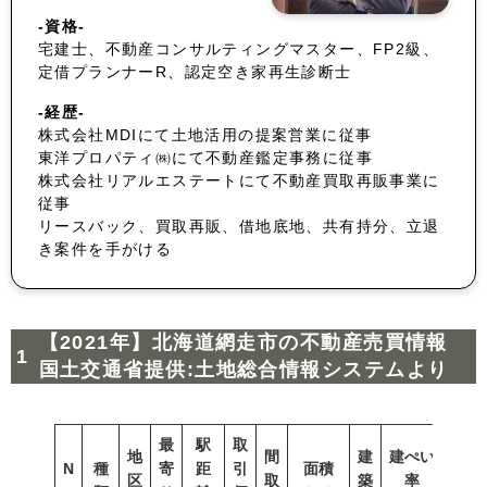
-資格-
宅建士、不動産コンサルティングマスター、FP2級、
定借プランナーR、認定空き家再生診断士
-経歴-
株式会社MDIにて土地活用の提案営業に従事
東洋プロパティ㈱にて不動産鑑定事務に従事
株式会社リアルエステートにて不動産買取再販事業に
従事
リースバック、買取再販、借地底地、共有持分、立退
き案件を手がける
【2021年】北海道網走市の不動産売買情報
国土交通省提供:土地総合情報システムより
最
駅
取
地
間
建
建ぺい
N
種
寄
距
引
面積
容積
区
取
築
率