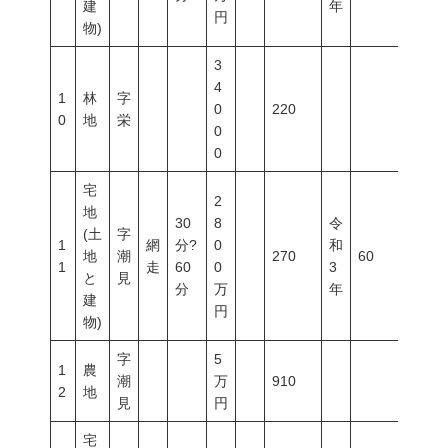
建
年
円
物)
3
4
1
林
字
0
220
0
地
栄
0
0
宅
2
地
30
8
令
(土
字
1
網
分?
0
和
地
潮
270
60
200
1
走
60
0
3
と
見
分
万
年
建
円
物)
字
5
1
農
潮
万
910
2
地
見
円
宅