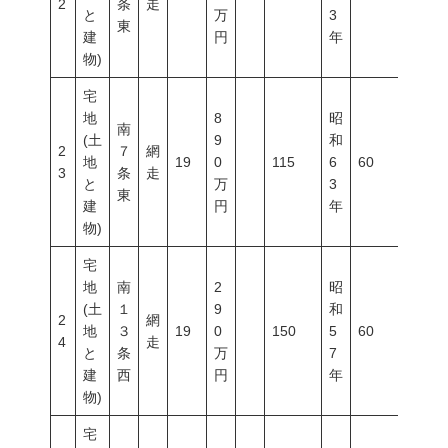
2
条
走
と
万
3
東
建
円
年
物)
宅
地
8
昭
南
(土
9
和
2
７
網
地
19
0
115
6
60
200
3
条
走
と
万
3
東
建
円
年
物)
宅
地
南
2
昭
(土
１
9
和
2
網
地
３
19
0
150
5
60
200
4
走
と
条
万
7
建
西
円
年
物)
宅