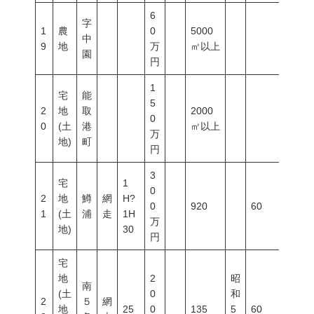
6
字
1
農
0
5000
中
9
地
万
㎡以上
園
円
1
宅
能
5
2
地
取
2000
0
0
(土
港
㎡以上
万
地)
町
円
3
宅
1
0
2
地
鱒
網
H?
0
920
60
200
1
(土
浦
走
1H
万
地)
30
円
宅
地
2
昭
南
(土
0
和
2
５
網
地
25
0
135
5
60
200