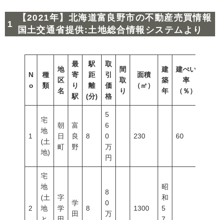
【2021年】北海道富良野市の不動産売買情報
国土交通省提供:土地総合情報システムより
最
駅
取
地
間
建
建ぺい
N
種
寄
距
引
面積
容積
区
取
築
率
o
類
り
離
価
（㎡）
（％
名
り
年
（％）
駅
(分)
格
5
宅
朝
富
6
地
1
日
良
8
0
230
60
200
(土
町
野
万
地)
円
宅
地
昭
8
(土
字
和
学
0
2
地
学
8
1300
5
田
万
と
田
7