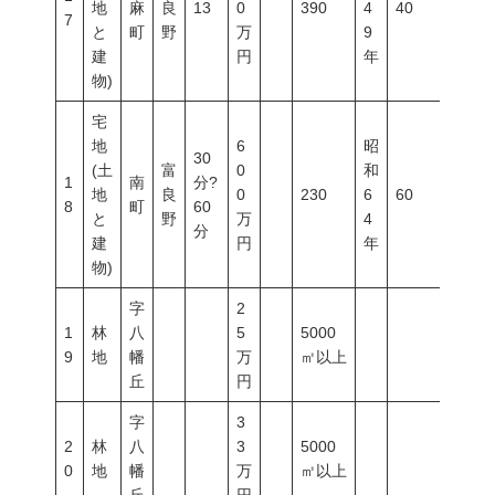
地
麻
良
13
0
390
4
40
60
7
と
町
野
万
9
建
円
年
物)
宅
地
6
昭
30
(土
富
0
和
1
南
分?
地
良
0
230
6
60
200
8
町
60
と
野
万
4
分
建
円
年
物)
字
2
1
林
八
5
5000
9
地
幡
万
㎡以上
丘
円
字
3
2
林
八
3
5000
0
地
幡
万
㎡以上