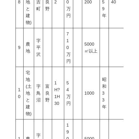
8
地
吉
良
2
0
200
5
40
60
と
町
野
万
9
建
円
年
物)
7
字
1
農
5000
9
平
0
地
㎡以上
沢
万
円
宅
地
昭
1
5
(土
字
富
和
1
H?
4
地
鳥
良
1000
3
0
1H
万
と
沼
野
3
30
円
建
年
物)
1
9
字
1
農
0
5000