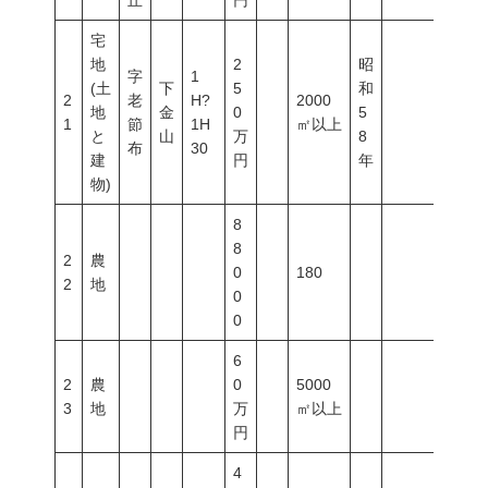
丘
円
宅
地
2
昭
字
1
(土
下
5
和
2
老
H?
2000
地
金
0
5
1
節
1H
㎡以上
と
山
万
8
布
30
建
円
年
物)
8
8
2
農
0
180
2
地
0
0
6
2
農
0
5000
3
地
万
㎡以上
円
4