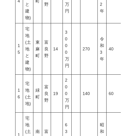
4
町
と
野
万
2
建
円
年
物)
宅
3
地
0
令
(土
東
富
1
0
和
地
麻
良
14
270
40
60
5
0
3
と
町
野
万
年
建
円
物)
2
宅
富
0
1
地
緑
良
19
0
140
60
200
6
(土
町
野
万
地)
円
宅
地
6
昭
(土
南
富
3
和
1