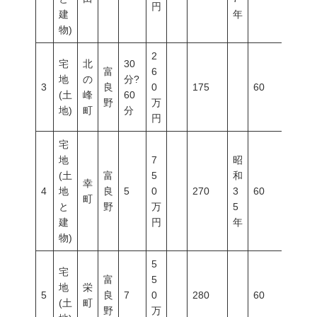
円
建
年
物)
2
宅
北
30
富
6
地
の
分?
3
良
0
175
60
200
(土
峰
60
野
万
地)
町
分
円
宅
地
7
昭
(土
富
5
和
幸
4
地
良
5
0
270
3
60
200
町
と
野
万
5
建
円
年
物)
5
宅
富
5
地
栄
5
良
7
0
280
60
200
(土
町
野
万