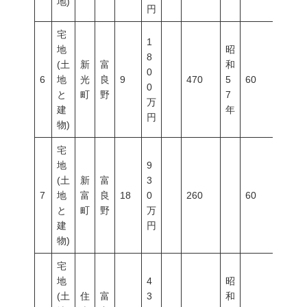
地)
円
宅
1
地
昭
8
(土
新
富
和
0
6
地
光
良
9
470
5
60
200
0
と
町
野
7
万
建
年
円
物)
宅
地
9
(土
新
富
3
7
地
富
良
18
0
260
60
200
と
町
野
万
建
円
物)
宅
地
4
昭
(土
住
富
3
和