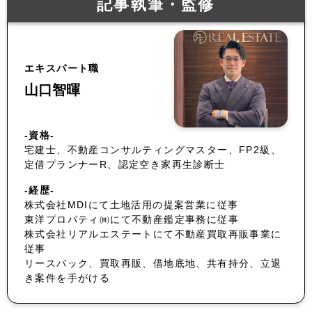
記事執筆・監修
エキスパート職
山口智暉
-資格-
宅建士、不動産コンサルティングマスター、FP2級、
定借プランナーR、認定空き家再生診断士
-経歴-
株式会社MDIにて土地活用の提案営業に従事
東洋プロパティ㈱にて不動産鑑定事務に従事
株式会社リアルエステートにて不動産買取再販事業に
従事
リースバック、買取再販、借地底地、共有持分、立退
き案件を手がける