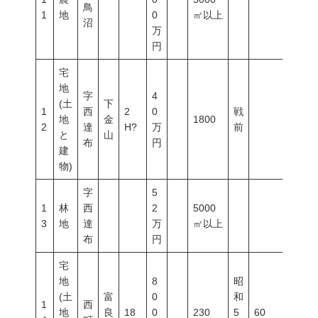
鳥
1
地
0
㎡以上
沼
万
円
宅
地
字
4
(土
下
1
西
2
0
戦
地
金
1800
2
達
H?
万
前
と
山
布
円
建
物)
字
5
1
林
西
2
5000
3
地
達
万
㎡以上
布
円
宅
地
8
昭
(土
富
0
和
1
西
地
良
18
0
230
5
60
200