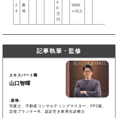
4
2
農
5000
0
4
地
㎡以上
万
円
記事執筆・監修
エキスパート職
山口智暉
-資格-
宅建士、不動産コンサルティングマスター、FP2級、
定借プランナーR、認定空き家再生診断士