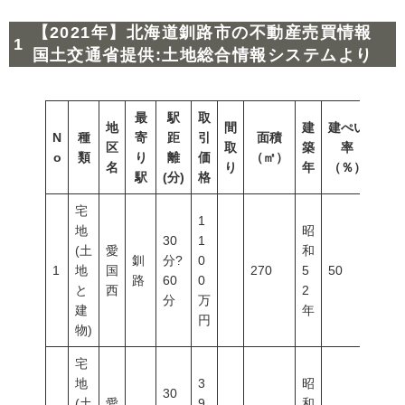
【2021年】北海道釧路市の不動産売買情報
国土交通省提供:土地総合情報システムより
最
駅
取
地
間
建
建ぺい
N
種
寄
距
引
面積
容積
区
取
築
率
o
類
り
離
価
（㎡）
（％
名
り
年
（％）
駅
(分)
格
宅
1
地
昭
30
1
(土
愛
和
釧
分?
0
1
地
国
270
5
50
80
路
60
0
と
西
2
分
万
建
年
円
物)
宅
地
3
昭
30
(土
愛
9
和