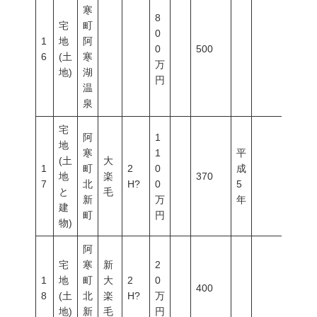
寒
8
宅
町
0
1
地
阿
0
500
6
(土
寒
万
地)
湖
円
温
泉
宅
阿
1
地
寒
1
平
(土
大
1
町
2
0
成
地
楽
370
7
北
H?
0
5
と
毛
新
万
年
建
町
円
物)
阿
宅
寒
新
2
1
地
町
大
2
0
400
8
(土
北
楽
H?
万
地)
新
毛
円