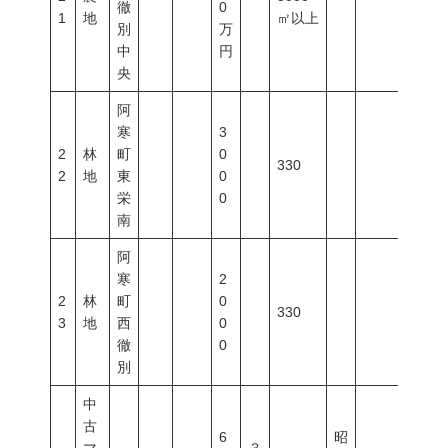
徹
0
1
地
㎡以上
別
万
中
円
央
阿
寒
3
2
林
町
0
330
2
地
東
0
栄
0
南
阿
寒
2
2
林
町
0
330
3
地
西
0
徹
0
別
中
古
6
昭