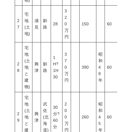
物)
3
宅
2
2
地
浦
釧
28
0
150
60
200
7
(土
見
路
万
地)
円
宅
地
3
昭
1
(土
7
和
2
興
釧
H?
地
0
390
4
60
200
8
津
路
1H
と
万
8
30
建
円
年
物)
宅
地
武
2
昭
30
(土
佐
0
和
2
興
分?
地
(北
0
260
4
60
200
9
津
60
と
海
万
5
分
建
道)
円
年