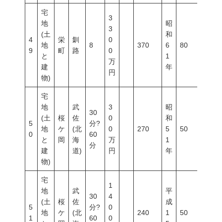
宅
3
地
昭
3
(土
和
4
栄
釧
0
地
8
370
6
80
400
9
町
路
0
と
1
万
建
年
円
物)
宅
地
武
3
昭
30
(土
桜
佐
0
和
5
分?
地
ケ
(北
0
270
5
50
80
0
60
と
岡
海
万
1
分
建
道)
円
年
物)
宅
1
地
武
平
30
4
(土
桜
佐
成
5
分?
0
地
ケ
(北
240
1
50
80
1
60
0