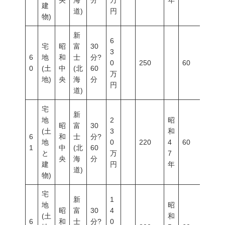
央
海
分
万
年
建
道)
円
物)
新
6
宅
昭
富
30
3
6
地
和
士
分?
0
250
60
200
0
(土
中
(北
60
万
地)
央
海
分
円
道)
宅
新
地
2
昭
昭
富
30
(土
3
和
6
和
士
分?
地
0
220
4
60
200
1
中
(北
60
と
万
7
央
海
分
建
円
年
道)
物)
宅
新
1
地
昭
昭
富
30
4
(土
和
6
和
士
分?
0