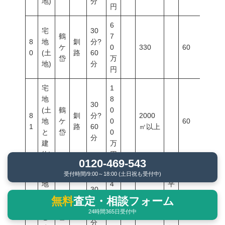
地)
分
円
6
宅
30
鶴
7
8
地
釧
分?
ケ
0
330
60
200
0
(土
路
60
岱
万
地)
分
円
宅
1
地
8
30
(土
鶴
0
8
釧
分?
2000
地
ケ
0
60
200
1
路
60
㎡以上
と
岱
0
分
建
万
物)
円
0120-469-543
宅
2
受付時間/9:00～18:00 (土日祝も受付中)
地
4
平
30
(土
鶴
0
成
無料
査定・相談フォーム
8
釧
分?
2000
地
ケ
0
1
60
200
2
路
60
㎡以上
24時間365日受付中
と
岱
0
2
分