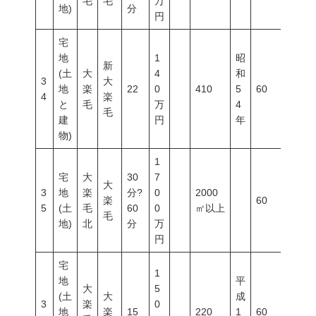
毛
毛
万
地)
分
円
宅
地
1
昭
新
(土
大
4
和
3
大
地
楽
22
0
410
5
60
200
4
楽
と
毛
万
4
毛
建
円
年
物)
1
宅
大
30
7
大
3
地
楽
分?
0
2000
楽
60
200
5
(土
毛
60
0
㎡以上
毛
地)
北
分
万
円
宅
1
地
平
大
5
(土
大
成
3
楽
0
地
楽
15
220
1
60
200