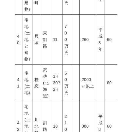
建
町
円
物)
宅
地
7
平
(土
東
0
4
貝
成
地
釧
11
0
260
60
200
0
塚
3
と
路
万
年
建
円
物)
武
宅
5
佐
1H
4
地
桂
0
2000
(北
30?
60
200
1
(土
恋
万
㎡以上
海
2H
地)
円
道)
宅
地
2
平
(土
川
4
釧
1
成
地
北
18
380
60
200
2
路
0
8