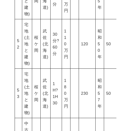
と
岡
海
5
分
万
建
道)
年
円
物)
宅
地
武
1
昭
30
(土
桜
佐
1
和
5
分?
地
ケ
(北
0
120
5
50
80
2
60
と
岡
海
万
0
分
建
道)
円
年
物)
宅
地
武
1
昭
1
(土
桜
佐
8
和
5
H?
地
ケ
(北
0
230
5
50
80
3
1H
と
岡
海
万
7
30
建
道)
円
年
物)
中
古