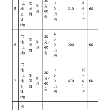
30
(土
愛
0
和
釧
分?
5
地
国
0
210
4
60
200
路
60
と
西
万
7
分
建
円
年
物)
4
宅
30
愛
5
地
釧
分?
6
国
0
200
60
200
(土
路
60
西
万
地)
分
円
宅
地
9
昭
30
(土
愛
5
和
釧
分?
7
地
国
0
470
6
50
80
路
60
と
西
万
1
分
建
円
年
物)
宅