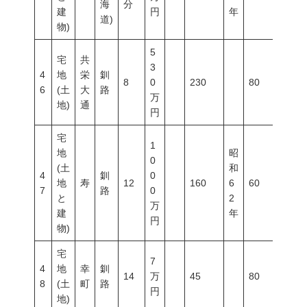
海
分
建
円
年
道)
物)
5
宅
共
3
4
地
栄
釧
8
0
230
80
400
6
(土
大
路
万
地)
通
円
宅
1
地
昭
0
(土
和
4
釧
0
地
寿
12
160
6
60
200
7
路
0
と
2
万
建
年
円
物)
宅
7
4
地
幸
釧
14
万
45
80
300
8
(土
町
路
円
地)