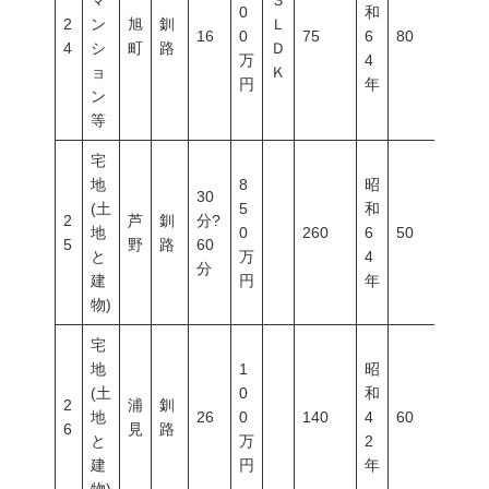
マ
３
0
和
2
ン
旭
釧
Ｌ
16
0
75
6
80
400
4
シ
町
路
Ｄ
万
4
ョ
Ｋ
円
年
ン
等
宅
地
8
昭
30
(土
5
和
2
芦
釧
分?
地
0
260
6
50
80
5
野
路
60
と
万
4
分
建
円
年
物)
宅
地
1
昭
(土
0
和
2
浦
釧
地
26
0
140
4
60
200
6
見
路
と
万
2
建
円
年