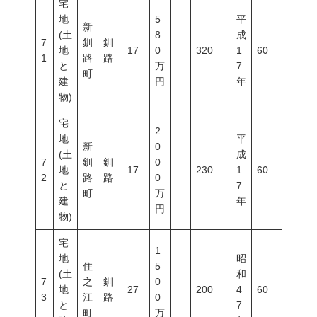
宅
地
5
平
新
(土
8
成
7
釧
釧
地
17
0
320
1
60
200
1
路
路
と
万
7
町
建
円
年
物)
宅
2
地
平
新
0
(土
成
7
釧
釧
0
地
17
230
1
60
200
2
路
路
0
と
7
町
万
建
年
円
物)
宅
1
地
昭
住
5
(土
和
7
之
釧
0
地
27
200
4
60
200
3
江
路
0
と
7
町
万