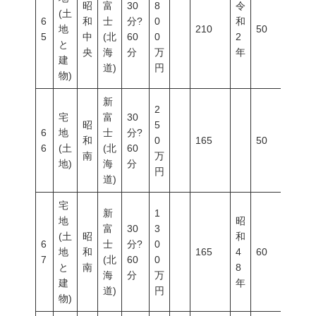
昭
富
30
8
令
(土
6
和
士
分?
0
和
地
210
50
150
5
中
(北
60
0
2
と
央
海
分
万
年
建
道)
円
物)
新
2
宅
富
30
昭
5
6
地
士
分?
和
0
165
50
80
6
(土
(北
60
南
万
地)
海
分
円
道)
宅
新
1
地
昭
富
30
3
(土
昭
和
6
士
分?
0
地
和
165
4
60
200
7
(北
60
0
と
南
8
海
分
万
建
年
道)
円
物)