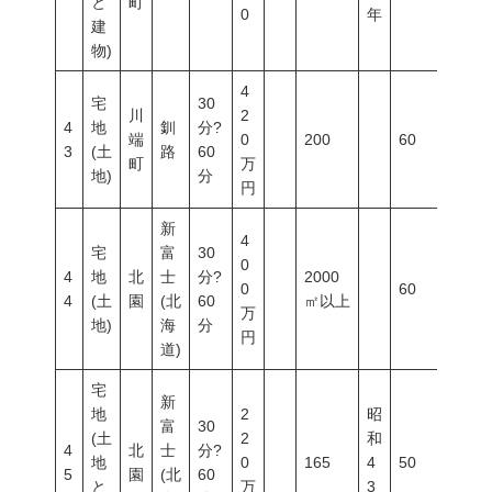
と
町
0
年
建
物)
4
宅
30
川
2
4
地
釧
分?
端
0
200
60
200
3
(土
路
60
町
万
地)
分
円
新
4
宅
富
30
0
4
地
北
士
分?
2000
0
60
200
4
(土
園
(北
60
㎡以上
万
地)
海
分
円
道)
宅
新
地
2
昭
富
30
(土
2
和
4
北
士
分?
地
0
165
4
50
80
5
園
(北
60
と
万
3