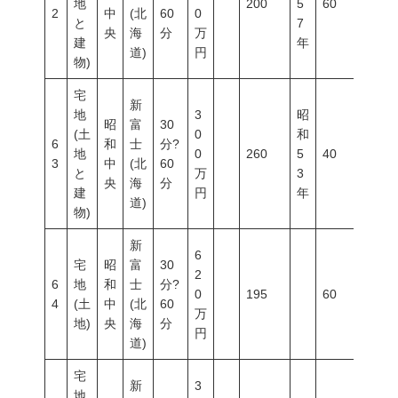
地
200
5
60
200
2
中
(北
60
0
と
7
央
海
分
万
建
年
道)
円
物)
宅
新
地
3
昭
昭
富
30
(土
0
和
6
和
士
分?
地
0
260
5
40
60
3
中
(北
60
と
万
3
央
海
分
建
円
年
道)
物)
新
6
宅
昭
富
30
2
6
地
和
士
分?
0
195
60
200
4
(土
中
(北
60
万
地)
央
海
分
円
道)
宅
新
3
地