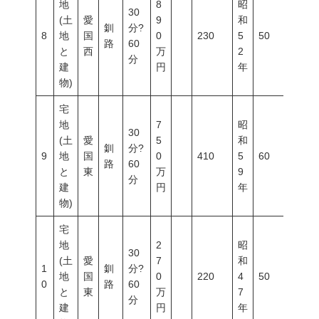
地
8
昭
30
(土
愛
9
和
釧
分?
8
地
国
0
230
5
50
80
路
60
と
西
万
2
分
建
円
年
物)
宅
地
7
昭
30
(土
愛
5
和
釧
分?
9
地
国
0
410
5
60
200
路
60
と
東
万
9
分
建
円
年
物)
宅
地
2
昭
30
(土
愛
7
和
1
釧
分?
地
国
0
220
4
50
80
0
路
60
と
東
万
7
分
建
円
年