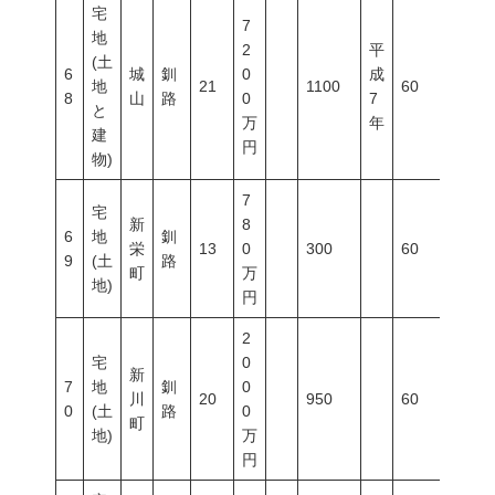
宅
7
地
2
平
(土
6
城
釧
0
成
地
21
1100
60
200
8
山
路
0
7
と
万
年
建
円
物)
7
宅
新
8
6
地
釧
栄
13
0
300
60
200
9
(土
路
町
万
地)
円
2
宅
0
新
7
地
釧
0
川
20
950
60
200
0
(土
路
0
町
地)
万
円