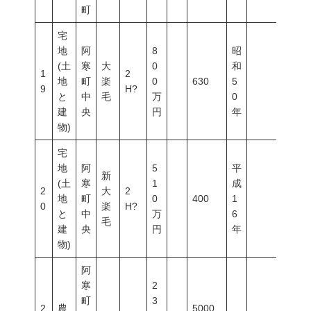
町
宅
地
阿
8
昭
(土
寒
大
0
和
1
2
地
町
楽
0
630
5
9
H?
と
中
毛
万
0
建
央
円
年
物)
宅
地
阿
5
平
新
(土
寒
1
成
2
大
2
地
町
0
400
1
0
楽
H?
と
中
万
6
毛
建
央
円
年
物)
阿
寒
2
町
3
2
農
5000