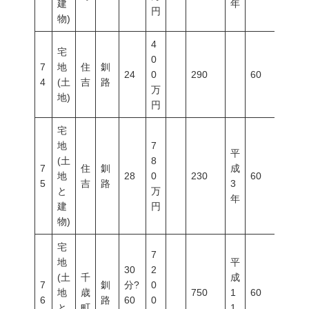
建
年
円
物)
4
宅
0
7
地
住
釧
24
0
290
60
200
4
(土
吉
路
万
地)
円
宅
地
7
平
(土
8
7
住
釧
成
地
28
0
230
60
200
5
吉
路
3
と
万
年
建
円
物)
宅
7
地
平
30
2
(土
千
成
7
釧
分?
0
地
歳
750
1
60
200
6
路
60
0
と
町
1