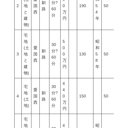
釧
分?
2
地
国
0
190
5
50
80
路
60
と
西
万
4
分
建
円
年
物)
宅
地
5
昭
30
(土
愛
0
和
釧
分?
3
地
国
0
130
5
50
80
路
60
と
西
万
8
分
建
円
年
物)
4
宅
30
愛
4
地
釧
分?
4
国
0
150
50
80
(土
路
60
西
万
地)
分
円
宅
地
4
昭