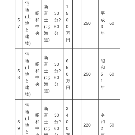
宅
新
1
地
昭
富
30
5
平
(土
5
和
士
分?
0
成
地
250
60
200
7
中
(北
60
0
3
と
央
海
分
万
年
建
道)
円
物)
宅
新
地
6
昭
昭
富
30
(土
5
和
5
和
士
分?
地
0
250
5
60
200
8
中
(北
60
と
万
1
央
海
分
建
円
年
道)
物)
宅
新
3
地
昭
富
30
4
令
(土
5
和
士
分?
0
和
地
220
50
80
9
中
(北
60
0
2
と