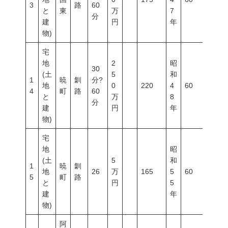
3
路
60
と
東
万
7
分
建
円
年
物)
宅
地
2
昭
30
(土
5
和
1
暁
釧
分?
地
0
220
4
60
200
4
町
路
60
と
万
8
分
建
円
年
物)
宅
地
昭
(土
5
和
1
暁
釧
地
26
万
165
5
60
200
5
町
路
と
円
5
建
年
物)
阿