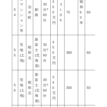
3
昭
マ
30
３
治
5
和
5
ン
釧
分?
Ｌ
水
0
75
6
60
200
4
シ
路
60
Ｄ
町
万
3
ョ
分
Ｋ
円
年
ン
等
新
4
宅
富
30
昭
5
5
地
士
分?
和
0
380
60
80
5
(土
(北
60
北
万
地)
海
分
円
道)
新
3
宅
富
30
昭
4
5
地
士
分?
和
0
300
50
80
6
(土
(北
60
北
万
地)
海
分
円
道)