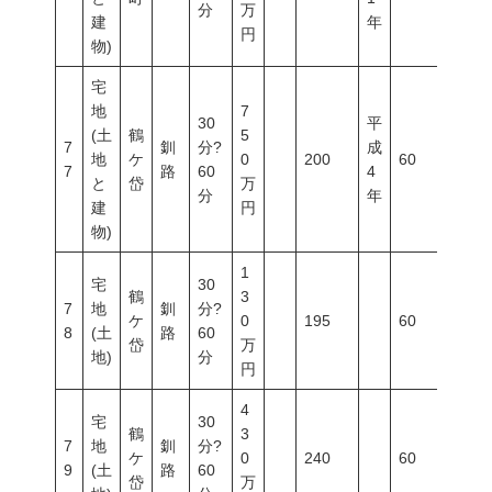
分
万
建
年
円
物)
宅
地
7
30
平
(土
鶴
5
7
釧
分?
成
地
ケ
0
200
60
200
7
路
60
4
と
岱
万
分
年
建
円
物)
1
宅
30
鶴
3
7
地
釧
分?
ケ
0
195
60
200
8
(土
路
60
岱
万
地)
分
円
4
宅
30
鶴
3
7
地
釧
分?
ケ
0
240
60
200
9
(土
路
60
岱
万