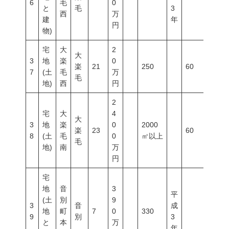
6
毛
0
と
毛
3
西
万
建
年
円
物)
宅
大
2
大
3
地
楽
0
楽
21
250
60
200
7
(土
毛
万
毛
地)
西
円
2
宅
大
4
大
3
地
楽
0
2000
楽
23
60
200
8
(土
毛
0
㎡以上
毛
地)
南
万
円
宅
地
音
3
平
(土
別
9
3
音
成
地
町
7
0
330
9
別
3
と
本
万
年