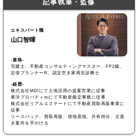
記事執筆・監修
エキスパート職
山口智暉
-資格-
宅建士、不動産コンサルティングマスター、FP2級、
定借プランナーR、認定空き家再生診断士
-経歴-
株式会社MDIにて土地活用の提案営業に従事
東洋プロパティ㈱にて不動産鑑定事務に従事
株式会社リアルエステートにて不動産買取再販事業に
従事
リースバック、買取再販、借地底地、共有持分、立退
き案件を手がける