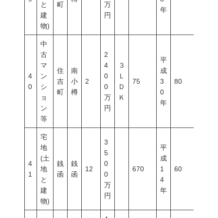
と
町
万
年
建
円
物)
中
古
2
平
マ
4
３
住
南
成
4
ン
0
Ｌ
吉
小
2
75
3
80
300
0
シ
0
Ｄ
町
樽
0
ョ
万
Ｋ
年
ン
円
等
宅
3
地
平
5
(土
成
4
銭
銭
0
地
12
670
1
60
200
1
函
函
0
と
4
万
建
年
円
物)