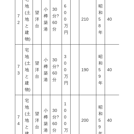
地
6
昭
小
30
(土
望
0
和
7
樽
分?
地
洋
0
210
5
40
60
2
築
60
と
台
万
8
港
分
建
円
年
物)
宅
地
3
昭
小
30
(土
望
0
和
7
樽
分?
地
洋
0
190
5
40
60
3
築
60
と
台
万
9
港
分
建
円
年
物)
宅
1
地
昭
小
30
0
(土
望
和
7
樽
分?
0
地
洋
200
5
40
60
4
築
60
0
と
台
9
港
分
万
建
年