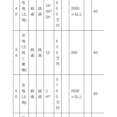
宅
6
1H
4
地
銭
銭
0
2000
30?
60
200
8
(土
函
函
0
㎡以上
2H
地)
万
円
宅
地
6
(土
3
4
銭
銭
地
12
0
330
60
200
9
函
函
と
万
建
円
物)
3
宅
7
5
地
銭
銭
2
0
2000
60
200
0
(土
函
函
H?
0
㎡以上
地)
万
円