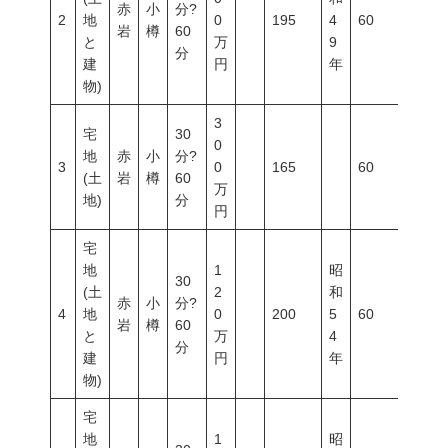
赤
小
分?
2
地
0
195
4
60
100
岩
樽
60
と
万
9
分
建
円
年
物)
3
宅
30
0
地
赤
小
分?
3
0
165
60
200
(土
岩
樽
60
万
地)
分
円
宅
地
1
昭
30
(土
2
和
赤
小
分?
4
地
0
200
5
60
100
岩
樽
60
と
万
4
分
建
円
年
物)
宅
地
1
昭