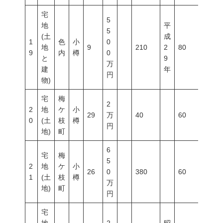
宅
5
地
平
5
(土
成
1
色
小
0
地
9
210
2
80
300
9
内
樽
0
と
9
万
建
年
円
物)
宅
梅
2
2
地
ケ
小
29
万
40
60
200
0
(土
枝
樽
円
地)
町
6
宅
梅
5
2
地
ケ
小
26
0
380
60
200
1
(土
枝
樽
万
地)
町
円
宅