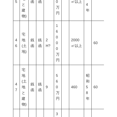
5
函
函
0
㎡以上
と
4
万
建
年
円
物)
1
6
宅
0
4
地
銭
銭
2
2000
0
60
200
6
(土
函
函
H?
㎡以上
0
地)
万
円
宅
地
5
昭
(土
6
和
4
銭
銭
地
9
0
460
5
60
200
7
函
函
と
万
8
建
円
年
物)
3