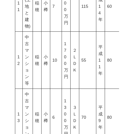
1
稲
小
0
地
7
115
1
60
200
1
穂
樽
0
と
4
万
建
年
円
物)
中
古
1
平
マ
7
２
成
1
ン
稲
小
0
Ｌ
10
55
1
80
300
2
シ
穂
樽
0
Ｄ
1
ョ
万
Ｋ
年
ン
円
等
中
古
1
マ
3
３
平
1
ン
稲
小
0
Ｌ
成
6
70
80
600
3
シ
穂
樽
0
Ｄ
9
ョ
万
Ｋ
年
ン
円