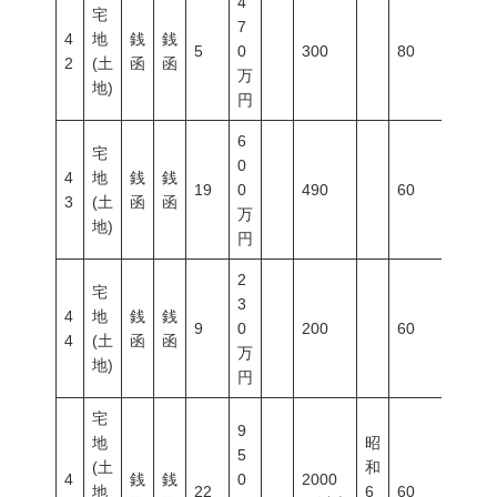
4
宅
7
4
地
銭
銭
5
0
300
80
200
2
(土
函
函
万
地)
円
6
宅
0
4
地
銭
銭
19
0
490
60
200
3
(土
函
函
万
地)
円
2
宅
3
4
地
銭
銭
9
0
200
60
200
4
(土
函
函
万
地)
円
宅
9
地
昭
5
(土
和
4
銭
銭
0
2000
地
22
6
60
200