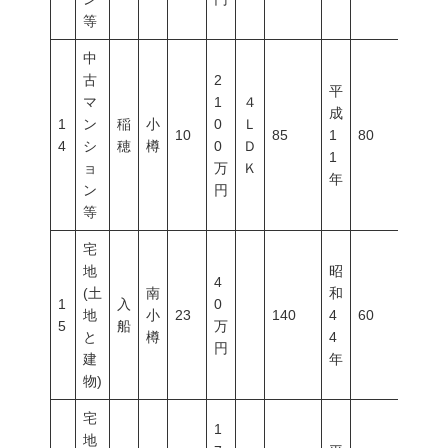
等
中
古
2
平
マ
1
４
成
1
ン
稲
小
0
Ｌ
10
85
1
80
300
4
シ
穂
樽
0
Ｄ
1
ョ
万
Ｋ
年
ン
円
等
宅
地
昭
4
(土
南
和
1
入
0
地
小
23
140
4
60
200
5
船
万
と
樽
4
円
建
年
物)
宅
1
地