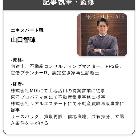
記事執筆・監修
エキスパート職
山口智暉
-資格-
宅建士、不動産コンサルティングマスター、FP2級、
定借プランナーR、認定空き家再生診断士
-経歴-
株式会社MDIにて土地活用の提案営業に従事
東洋プロパティ㈱にて不動産鑑定事務に従事
株式会社リアルエステートにて不動産買取再販事業に
従事
リースバック、買取再販、借地底地、共有持分、立退
き案件を手がける