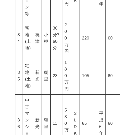
ョ
Ｋ
円
年
ン
等
2
宅
30
0
3
地
祝
小
分?
0
220
60
200
4
(土
津
樽
60
万
地)
分
円
1
宅
8
3
地
新
朝
23
0
105
60
200
5
(土
光
里
万
地)
円
中
古
5
マ
３
平
3
3
ン
新
朝
Ｌ
成
11
0
65
60
200
6
シ
光
里
Ｄ
6
万
ョ
Ｋ
年