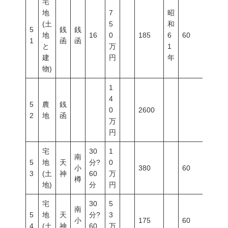
宅
地
7
昭
(土
5
和
5
銭
銭
地
16
0
185
6
60
200
1
函
函
と
万
1
建
円
年
物)
1
4
5
農
銭
0
2600
2
地
函
万
円
宅
30
1
南
5
地
天
分?
0
小
380
60
100
3
(土
神
60
万
樽
地)
分
円
宅
30
5
南
5
地
天
分?
3
小
175
60
200
4
(土
神
60
万