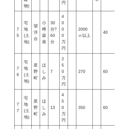
円
物)
4
宅
小
30
0
望
7
地
樽
分?
0
2000
洋
40
60
5
(土
築
60
0
㎡以上
台
地)
港
分
万
円
2
宅
星
ほ
5
7
地
野
し
7
0
270
60
200
6
(土
町
み
万
地)
円
4
宅
星
ほ
5
7
地
野
し
13
0
350
60
200
7
(土
町
み
万
地)
円