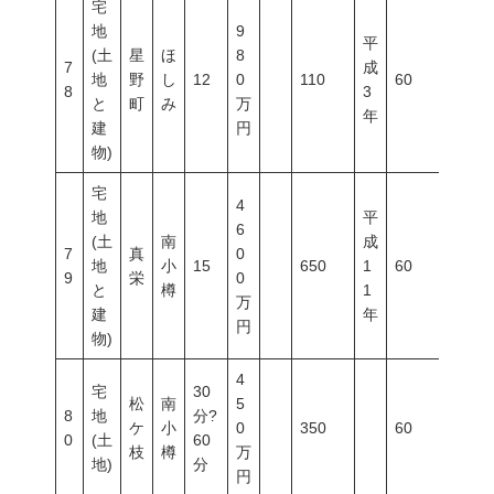
宅
地
9
平
(土
星
ほ
8
7
成
地
野
し
12
0
110
60
200
8
3
と
町
み
万
年
建
円
物)
宅
4
地
平
6
(土
南
成
7
真
0
地
小
15
650
1
60
200
9
栄
0
と
樽
1
万
建
年
円
物)
4
宅
30
松
南
5
8
地
分?
ケ
小
0
350
60
200
0
(土
60
枝
樽
万
地)
分
円