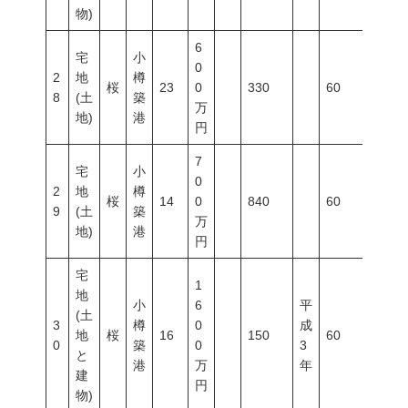
物)
6
宅
小
0
2
地
樽
桜
23
0
330
60
200
8
(土
築
万
地)
港
円
7
宅
小
0
2
地
樽
桜
14
0
840
60
200
9
(土
築
万
地)
港
円
宅
1
地
小
6
平
(土
3
樽
0
成
地
桜
16
150
60
200
0
築
0
3
と
港
万
年
建
円
物)