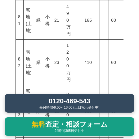
4
宅
9
8
地
小
緑
21
0
165
60
200
1
(土
樽
万
地)
円
1
宅
2
8
地
小
0
緑
23
410
60
200
2
(土
樽
0
地)
万
円
宅
3
地
0120-469-543
5
(土
受付時間/9:00～18:00 (土日祝も受付中)
8
小
0
地
緑
18
830
60
200
3
樽
0
と
万
無料
査定・相談フォーム
建
円
24時間365日受付中
物)