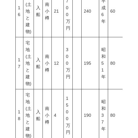
7
平
(土
南
1
入
0
成
地
小
21
240
60
200
6
船
0
6
と
樽
万
年
建
円
物)
宅
地
3
昭
(土
南
0
和
1
入
地
小
12
0
195
5
80
300
7
船
と
樽
万
1
建
円
年
物)
宅
1
地
昭
5
(土
南
和
1
入
0
地
小
4
190
3
80
300
8
船
0
と
樽
7
万
建
年
円
物)