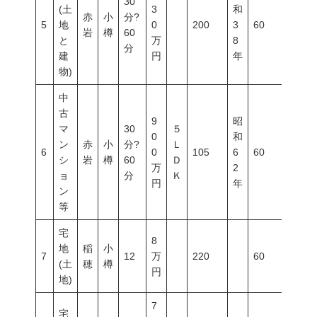
30
(土
3
和
赤
小
分?
5
地
0
200
3
60
200
岩
樽
60
と
万
8
分
建
円
年
物)
中
古
9
昭
マ
30
５
0
和
ン
赤
小
分?
Ｌ
6
0
105
6
60
200
シ
岩
樽
60
Ｄ
万
2
ョ
分
Ｋ
円
年
ン
等
宅
8
地
稲
小
7
12
万
220
60
200
(土
穂
樽
円
地)
7
宅