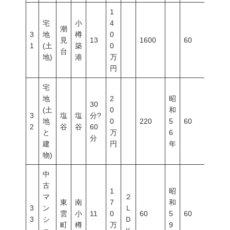
1
宅
小
4
潮
3
地
樽
0
見
13
1600
60
200
1
(土
築
0
台
地)
港
万
円
宅
地
2
昭
30
(土
0
和
3
塩
塩
分?
地
0
220
5
60
200
2
谷
谷
60
と
万
6
分
建
円
年
物)
中
古
1
昭
マ
２
東
南
7
和
3
ン
Ｌ
雲
小
11
0
60
5
60
200
3
シ
Ｄ
町
樽
万
9