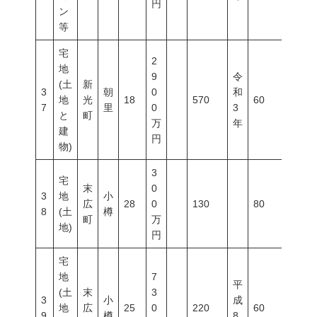
円
ン
等
宅
2
地
9
令
(土
新
3
朝
0
和
地
光
18
570
60
200
7
里
0
3
と
町
万
年
建
円
物)
3
宅
末
0
3
地
小
広
28
0
130
80
200
8
(土
樽
町
万
地)
円
宅
地
7
平
(土
末
3
3
小
成
地
広
25
0
220
60
200
9
樽
8