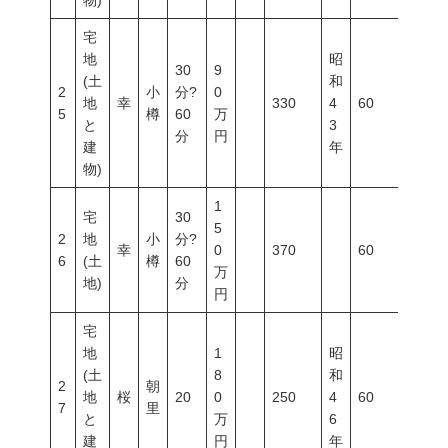
物)
宅
地
昭
30
9
(土
和
2
小
分?
0
地
幸
330
4
60
100
5
樽
60
万
と
3
分
円
建
年
物)
1
宅
30
5
2
地
小
分?
幸
0
370
60
100
6
(土
樽
60
万
地)
分
円
宅
地
1
昭
(土
8
和
2
朝
地
桜
20
0
250
4
60
200
7
里
と
万
6
建
円
年