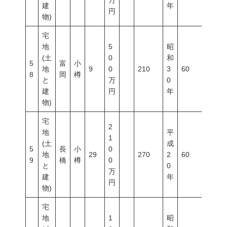
万
建
年
円
物)
宅
地
5
昭
(土
0
和
5
富
小
地
9
0
210
3
60
200
8
岡
樽
と
万
0
建
円
年
物)
宅
2
地
平
1
(土
成
5
長
小
0
地
29
270
2
60
200
9
橋
樽
0
と
0
万
建
年
円
物)
宅
地
1
昭