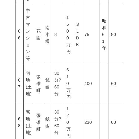
中
古
1
昭
マ
5
３
南
和
6
ン
花
0
Ｌ
小
8
75
6
80
300
6
シ
園
0
Ｄ
樽
1
ョ
万
Ｋ
年
ン
円
等
6
宅
30
張
1
6
地
銭
分?
碓
0
400
60
200
7
(土
函
60
町
万
地)
分
円
1
宅
30
張
2
6
地
銭
分?
碓
0
230
60
200
8
(土
函
60
町
万
地)
分
円