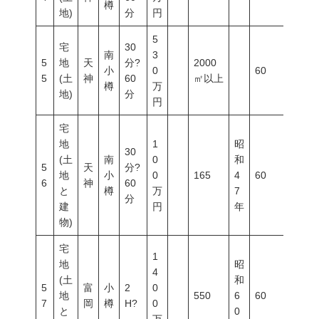
樽
地)
分
円
5
宅
30
南
3
5
地
天
分?
2000
小
0
60
200
5
(土
神
60
㎡以上
樽
万
地)
分
円
宅
地
1
昭
30
(土
南
0
和
5
天
分?
地
小
0
165
4
60
100
6
神
60
と
樽
万
7
分
建
円
年
物)
宅
1
地
昭
4
(土
和
5
富
小
2
0
地
550
6
60
200
7
岡
樽
H?
0
と
0