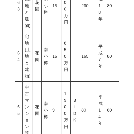
6
花
0
地
小
15
260
1
80
300
3
園
0
と
樽
8
万
建
年
円
物)
宅
地
8
平
(土
南
5
6
花
成
地
小
15
0
165
80
300
4
園
7
と
樽
万
年
建
円
物)
中
古
1
平
マ
9
３
南
成
6
ン
花
0
Ｌ
小
9
80
1
80
400
5
シ
園
0
Ｄ
樽
4
ョ
万
Ｋ
年
ン
円
等