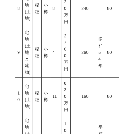
2
地
稲
小
8
8
0
240
80
300
(土
穂
樽
万
地)
円
宅
2
地
昭
7
(土
和
稲
小
0
9
地
4
260
5
80
600
穂
樽
0
と
4
万
建
年
円
物)
8
宅
3
1
地
稲
小
11
0
160
80
300
0
(土
穂
樽
万
地)
円
宅
1
地
平
0
(土
成