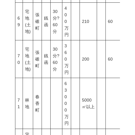
4
宅
30
張
0
6
地
銭
分?
碓
0
210
60
200
9
(土
函
60
町
万
地)
分
円
3
宅
30
張
6
7
地
銭
分?
碓
0
200
60
200
0
(土
函
60
町
万
地)
分
円
6
3
春
0
7
林
5000
香
0
1
地
㎡以上
町
0
万
円
宅