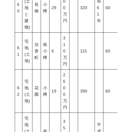
(土
0
和
6
長
小
地
29
0
320
6
60
200
0
橋
樽
と
万
1
建
円
年
物)
3
宅
信
南
1
6
地
香
小
6
0
115
60
300
1
(土
町
樽
万
地)
円
2
宅
6
6
地
花
小
0
19
390
60
200
2
(土
園
樽
0
地)
万
円
宅
3
地
平
5
(土
南
成