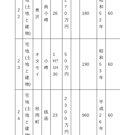
地
2
昭
(土
南
7
和
2
奥
地
小
26
0
180
5
60
200
2
沢
と
樽
万
2
建
円
年
物)
宅
地
昭
オ
1
5
(土
和
2
タ
小
H?
0
地
190
5
60
200
3
モ
樽
1H
万
と
3
イ
30
円
建
年
物)
宅
2
地
平
3
(土
桂
成
2
銭
0
地
岡
23
960
2
60
200
4
函
0
と
町
6
万
建
年
円