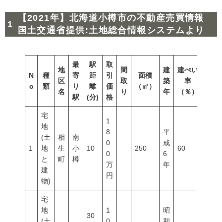
【2021年】北海道小樽市の不動産売買情報
国土交通省提供:土地総合情報システムより
最
駅
取
地
間
建
建ぺい
N
種
寄
距
引
面積
容積
区
取
築
率
o
類
り
離
価
（㎡）
（％
名
り
年
（％）
駅
(分)
格
宅
1
地
8
平
(土
相
南
0
成
1
地
生
小
10
250
60
200
0
6
と
町
樽
万
年
建
円
物)
宅
地
1
昭
30
(土
0
和