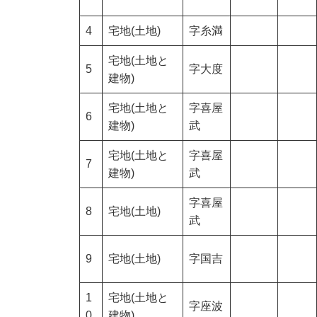
4
宅地(土地)
字糸満
宅地(土地と
5
字大度
建物)
宅地(土地と
字喜屋
6
建物)
武
宅地(土地と
字喜屋
7
建物)
武
字喜屋
8
宅地(土地)
武
9
宅地(土地)
字国吉
1
宅地(土地と
字座波
0
建物)