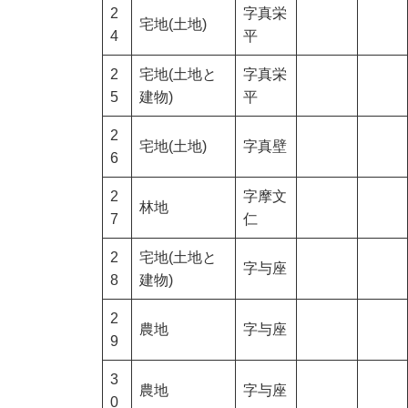
2
字真栄
宅地(土地)
4
平
2
宅地(土地と
字真栄
5
建物)
平
2
宅地(土地)
字真壁
6
2
字摩文
林地
7
仁
2
宅地(土地と
字与座
8
建物)
2
農地
字与座
9
3
農地
字与座
0