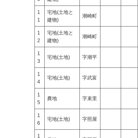
1
宅地(土地と
潮崎町
1
建物)
1
宅地(土地と
潮崎町
2
建物)
1
宅地(土地)
字潮平
3
1
宅地(土地)
字武富
4
1
農地
字束里
5
1
宅地(土地)
字照屋
6
1