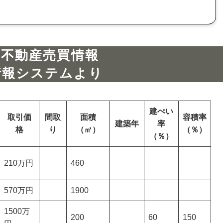
の不動産売買情報
情報システムより
建ぺい
取引価
間取
面積
容積率
建築年
率
格
り
（㎡）
（％）
（％）
210万円
460
570万円
1900
1500万
200
60
150