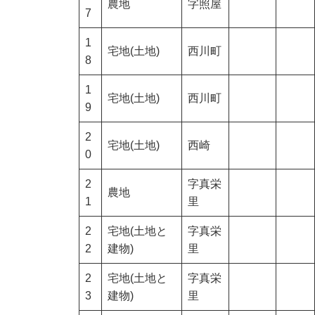
農地
字照屋
7
1
宅地(土地)
西川町
8
1
宅地(土地)
西川町
9
2
宅地(土地)
西崎
0
2
字真栄
農地
1
里
2
宅地(土地と
字真栄
2
建物)
里
2
宅地(土地と
字真栄
3
建物)
里