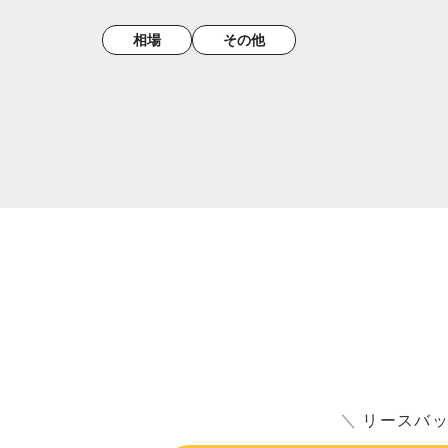
相場
その他
＼
リースバ