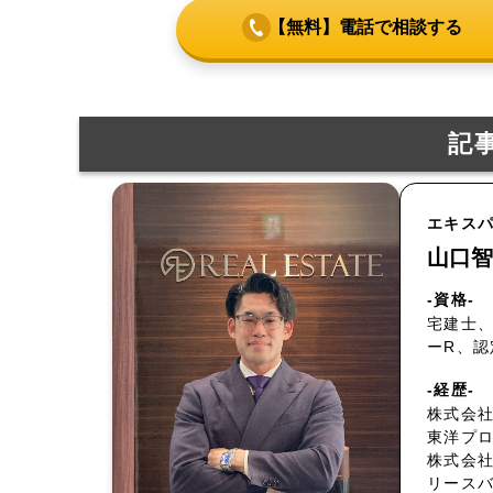
【無料】電話で相談する
記
エキス
山口智
-資格-
宅建士、
ーR、
-経歴-
株式会社
東洋プ
株式会
リース