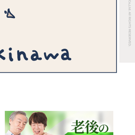
© REAL ESTATE Co.,Ltd. All RIGHTS RESERVED.