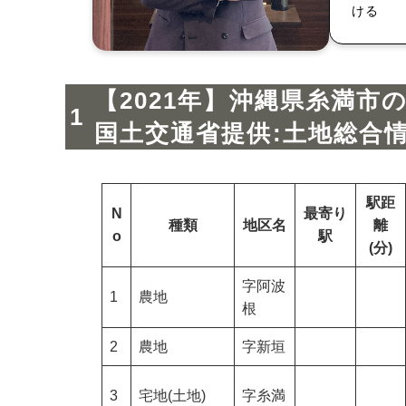
ける
【2021年】沖縄県糸満市
国土交通省提供:土地総合
駅距
N
最寄り
種類
地区名
離
o
駅
(分)
字阿波
1
農地
根
2
農地
字新垣
3
宅地(土地)
字糸満