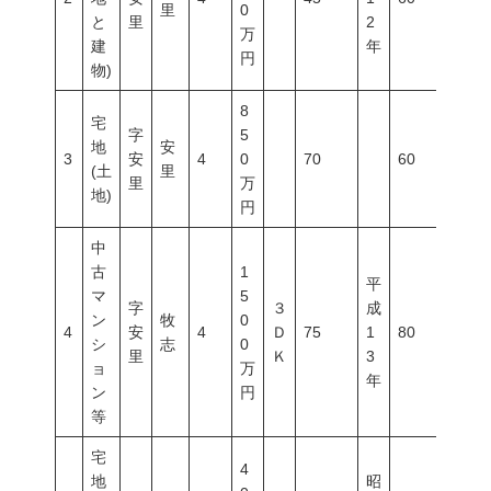
里
0
と
里
2
万
建
年
円
物)
8
宅
字
5
地
安
3
安
4
0
70
60
200
(土
里
里
万
地)
円
中
古
1
平
マ
5
字
３
成
ン
牧
0
4
安
4
Ｄ
75
1
80
400
シ
志
0
里
Ｋ
3
ョ
万
年
ン
円
等
宅
4
地
昭