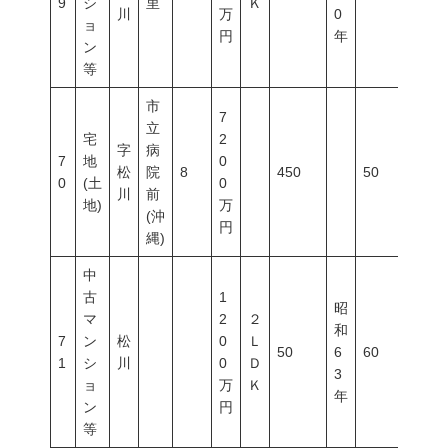
9
シ
里
Ｋ
川
万
0
ョ
円
年
ン
等
市
7
立
宅
2
字
病
7
地
0
松
院
8
450
50
100
0
(土
0
川
前
地)
万
(沖
円
縄)
中
古
1
昭
マ
2
２
和
7
ン
松
0
Ｌ
50
6
60
200
1
シ
川
0
Ｄ
3
ョ
万
Ｋ
年
ン
円
等