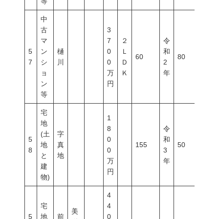
等
中
古
3
マ
7
２
令
5
ン
樋
0
Ｌ
和
60
80
400
7
シ
川
0
Ｄ
2
ョ
万
Ｋ
年
ン
円
等
宅
1
地
8
令
(土
字
5
0
和
地
真
155
50
100
8
0
3
と
地
万
年
建
円
物)
4
宅
4
美
5
地
前
0