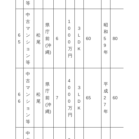
等
中
古
1
県
昭
マ
0
３
庁
和
6
ン
松
0
Ｌ
前
6
60
5
80
500
5
シ
尾
0
Ｄ
(沖
9
ョ
万
Ｋ
縄)
年
ン
円
等
中
古
4
県
平
マ
0
３
庁
成
6
ン
松
0
Ｌ
前
7
65
2
60
200
6
シ
尾
0
Ｄ
(沖
7
ョ
万
Ｋ
縄)
年
ン
円
等
中