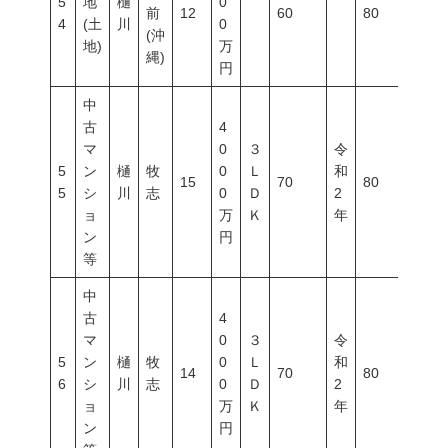
5
地
樋
0
前
12
60
80
300
4
(土
川
0
(沖
地)
万
縄)
円
中
古
4
マ
0
３
令
5
ン
樋
牧
0
Ｌ
和
15
70
80
400
5
シ
川
志
0
Ｄ
2
ョ
万
Ｋ
年
ン
円
等
中
古
4
マ
0
３
令
5
ン
樋
牧
0
Ｌ
和
14
70
80
400
6
シ
川
志
0
Ｄ
2
ョ
万
Ｋ
年
ン
円