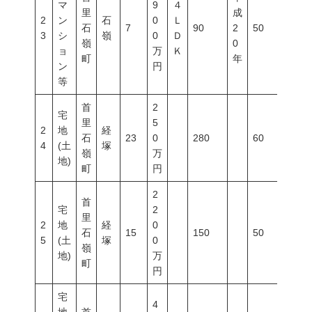
マ
9
４
里
成
2
ン
石
0
Ｌ
石
7
90
2
50
100
3
シ
嶺
0
Ｄ
嶺
0
ョ
万
Ｋ
町
年
ン
円
等
首
2
宅
里
5
2
地
経
石
23
0
280
60
200
4
(土
塚
嶺
万
地)
町
円
2
首
宅
2
里
2
地
経
0
石
15
150
50
100
5
(土
塚
0
嶺
地)
万
町
円
宅
4