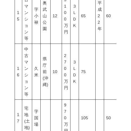
奥
平
マ
1
３
字
武
成
1
ン
0
Ｌ
小
山
12
65
2
60
200
5
シ
0
Ｄ
禄
公
2
ョ
万
Ｋ
園
年
ン
円
等
中
古
2
県
マ
7
３
庁
1
ン
久
0
Ｌ
前
10
75
6
シ
米
0
Ｄ
(沖
ョ
万
Ｋ
縄)
ン
円
等
9
宅
字
7
1
地
国
0
105
50
100
7
(土
場
万
地)
円