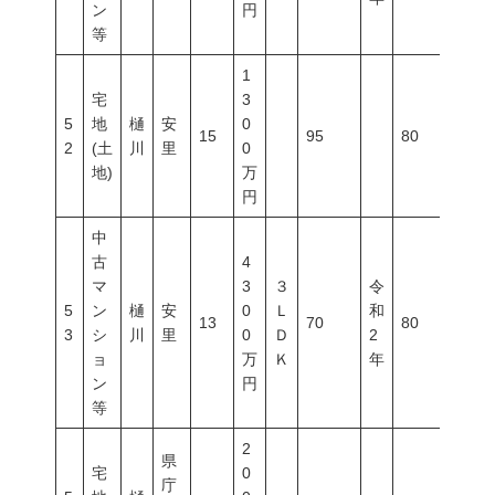
ン
円
等
1
宅
3
5
地
樋
安
0
15
95
80
300
2
(土
川
里
0
地)
万
円
中
古
4
マ
3
３
令
5
ン
樋
安
0
Ｌ
和
13
70
80
400
3
シ
川
里
0
Ｄ
2
ョ
万
Ｋ
年
ン
円
等
2
県
宅
0
庁