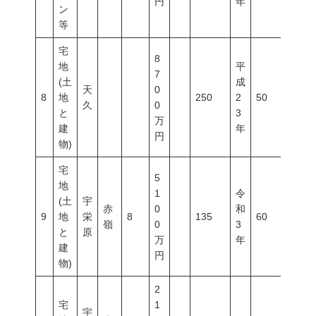
円
年
ン
等
宅
8
地
平
7
(土
成
天
0
8
地
250
2
50
100
久
0
と
3
万
建
年
円
物)
宅
5
地
1
令
(土
宇
赤
0
和
9
地
栄
8
135
60
200
嶺
0
3
と
原
万
年
建
円
物)
2
宅
1
宇