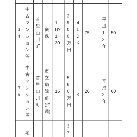
中
古
2
首
平
マ
1
9
４
里
成
3
ン
儀
H?
0
Ｌ
山
75
1
50
100
4
シ
保
1H
0
Ｄ
川
2
ョ
30
万
Ｋ
町
年
ン
円
等
中
市
古
首
立
5
マ
平
里
病
6
3
ン
１
成
山
院
16
0
20
60
200
5
シ
Ｋ
2
川
前
万
ョ
年
町
(沖
円
ン
縄)
等
3
宅
7