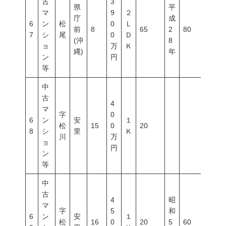
古
3
県
平
マ
9
２
庁
成
6
ン
松
0
Ｌ
前
8
65
2
80
400
7
シ
尾
0
Ｄ
(沖
8
ョ
万
Ｋ
縄)
年
ン
円
等
中
古
4
マ
字
0
6
ン
安
１
松
15
0
20
8
シ
里
Ｋ
川
万
ョ
円
ン
等
中
古
4
昭
マ
字
5
和
6
ン
安
１
松
16
0
20
5
60
200