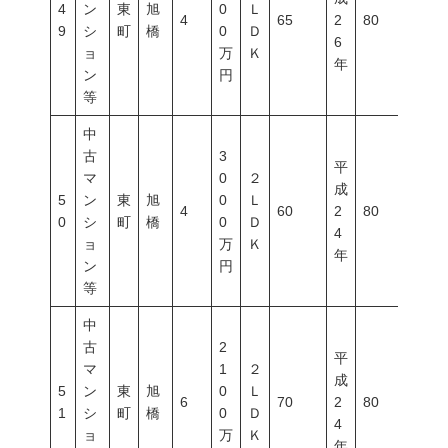
4
ン
東
旭
0
Ｌ
4
65
2
80
400
9
シ
町
橋
0
Ｄ
6
ョ
万
Ｋ
年
ン
円
等
中
古
3
平
マ
0
２
成
5
ン
東
旭
0
Ｌ
4
60
2
80
400
0
シ
町
橋
0
Ｄ
4
ョ
万
Ｋ
年
ン
円
等
中
古
2
平
マ
1
２
成
5
ン
東
旭
0
Ｌ
6
70
2
80
400
1
シ
町
橋
0
Ｄ
4
ョ
万
Ｋ
年