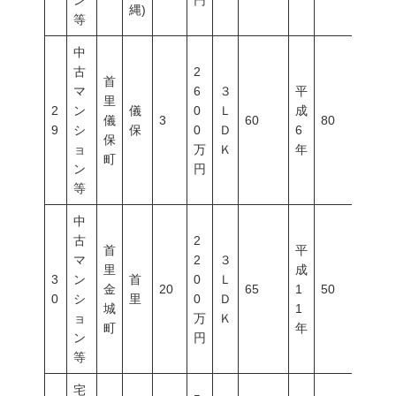
ン
円
縄)
等
中
古
2
首
マ
6
３
平
里
2
ン
儀
0
Ｌ
成
儀
3
60
80
200
9
シ
保
0
Ｄ
6
保
ョ
万
Ｋ
年
町
ン
円
等
中
古
2
首
平
マ
2
３
里
成
3
ン
首
0
Ｌ
金
20
65
1
50
100
0
シ
里
0
Ｄ
城
1
ョ
万
Ｋ
町
年
ン
円
等
宅