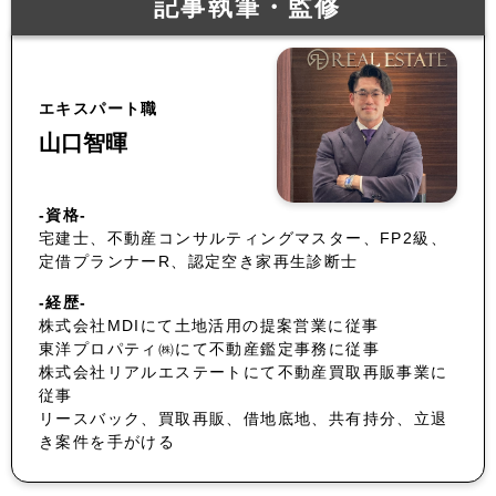
記事執筆・監修
エキスパート職
山口智暉
-資格-
宅建士、不動産コンサルティングマスター、FP2級、
定借プランナーR、認定空き家再生診断士
-経歴-
株式会社MDIにて土地活用の提案営業に従事
東洋プロパティ㈱にて不動産鑑定事務に従事
株式会社リアルエステートにて不動産買取再販事業に
従事
リースバック、買取再販、借地底地、共有持分、立退
き案件を手がける