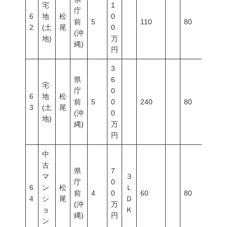
宅
1
庁
6
地
松
0
前
5
110
80
400
2
(土
尾
0
(沖
地)
万
縄)
円
3
県
6
宅
庁
0
6
地
松
前
5
0
240
80
400
3
(土
尾
(沖
0
地)
縄)
万
円
中
古
県
7
マ
３
庁
0
6
ン
松
Ｌ
前
4
0
60
80
500
4
シ
尾
Ｄ
(沖
万
ョ
Ｋ
縄)
円
ン