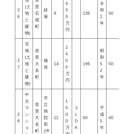
地
首
4
令
(土
里
2
経
0
和
地
石
8
135
50
100
6
塚
0
2
と
嶺
万
年
建
町
円
物)
宅
2
地
首
昭
4
(土
里
和
2
儀
0
地
大
14
195
5
50
100
7
保
0
と
名
2
万
建
町
年
円
物)
中
市
古
1
首
立
マ
5
３
平
里
病
2
ン
0
Ｌ
成
大
院
11
60
40
80
8
シ
0
Ｄ
5
名
前
ョ
万
Ｋ
年
町
(沖