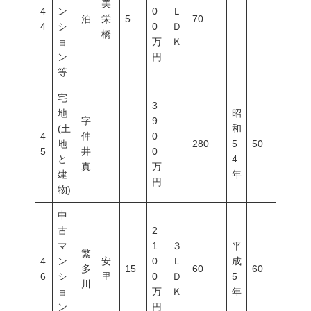
美
4
ン
0
Ｌ
泊
栄
5
70
4
シ
0
Ｄ
橋
ョ
万
Ｋ
ン
円
等
宅
3
地
昭
字
9
(土
和
4
仲
0
地
280
5
50
100
5
井
0
と
4
真
万
建
年
円
物)
中
古
2
マ
1
３
平
繁
4
ン
安
0
Ｌ
成
多
15
60
60
200
6
シ
里
0
Ｄ
5
川
ョ
万
Ｋ
年
ン
円