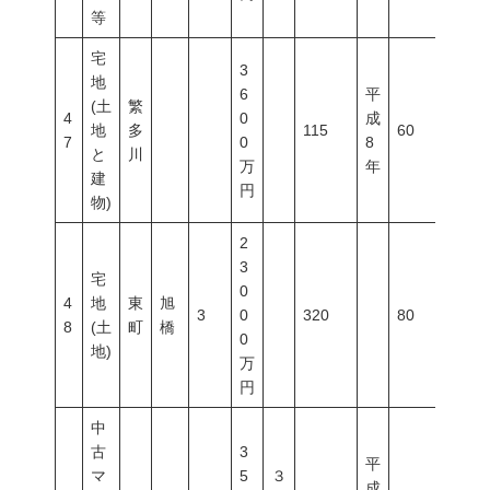
等
宅
3
地
6
平
(土
繁
4
0
成
地
多
115
60
200
7
0
8
と
川
万
年
建
円
物)
2
3
宅
0
4
地
東
旭
3
0
320
80
400
8
(土
町
橋
0
地)
万
円
中
古
3
平
マ
5
３
成