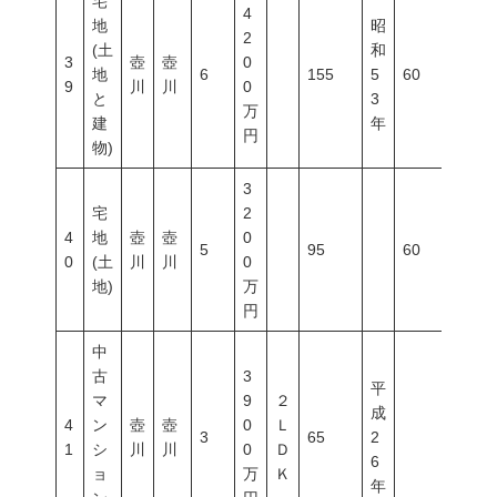
宅
4
地
昭
2
(土
和
3
壺
壺
0
地
6
155
5
60
200
9
川
川
0
と
3
万
建
年
円
物)
3
宅
2
4
地
壺
壺
0
5
95
60
200
0
(土
川
川
0
地)
万
円
中
古
3
平
マ
9
２
成
4
ン
壺
壺
0
Ｌ
3
65
2
1
シ
川
川
0
Ｄ
6
ョ
万
Ｋ
年