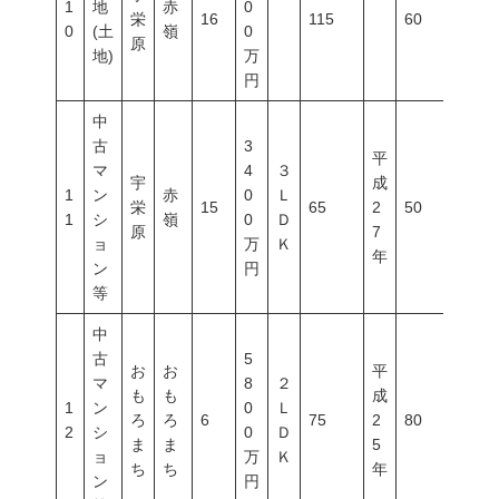
1
地
赤
0
栄
16
115
60
200
0
(土
嶺
0
原
地)
万
円
中
古
3
平
マ
4
３
宇
成
1
ン
赤
0
Ｌ
栄
15
65
2
50
100
1
シ
嶺
0
Ｄ
原
7
ョ
万
Ｋ
年
ン
円
等
中
古
5
お
お
平
マ
8
２
も
も
成
1
ン
0
Ｌ
ろ
ろ
6
75
2
80
400
2
シ
0
Ｄ
ま
ま
5
ョ
万
Ｋ
ち
ち
年
ン
円