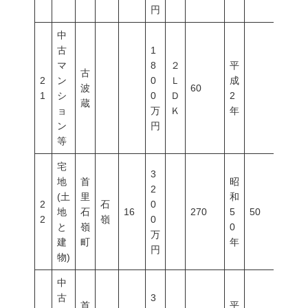
円
中
古
1
マ
8
２
平
古
2
ン
0
Ｌ
成
波
60
1
シ
0
Ｄ
2
蔵
ョ
万
Ｋ
年
ン
円
等
宅
3
地
首
昭
2
(土
里
和
2
石
0
地
石
16
270
5
50
100
2
嶺
0
と
嶺
0
万
建
町
年
円
物)
中
古
3
首
平