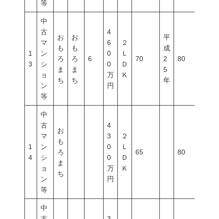
等
中
古
4
お
お
平
マ
6
２
も
も
成
1
ン
0
Ｌ
ろ
ろ
6
70
2
80
400
3
シ
0
Ｄ
ま
ま
5
ョ
万
Ｋ
ち
ち
年
ン
円
等
中
古
4
お
マ
3
２
も
1
ン
0
Ｌ
ろ
65
80
400
4
シ
0
Ｄ
ま
ョ
万
Ｋ
ち
ン
円
等
中
古
3