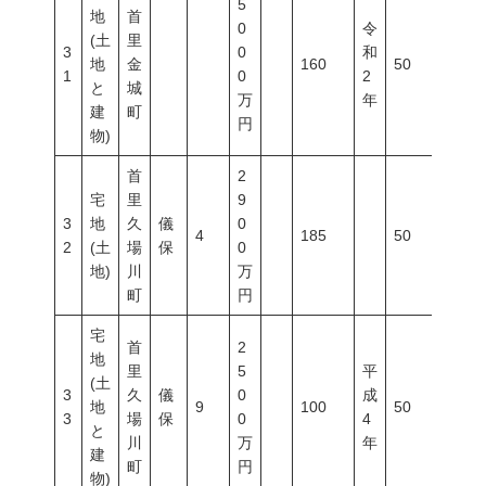
5
地
首
0
令
(土
里
3
0
和
地
金
160
50
100
1
0
2
と
城
万
年
建
町
円
物)
首
2
宅
里
9
3
地
久
儀
0
4
185
50
100
2
(土
場
保
0
地)
川
万
町
円
宅
首
2
地
里
5
平
(土
3
久
儀
0
成
地
9
100
50
100
3
場
保
0
4
と
川
万
年
建
町
円
物)