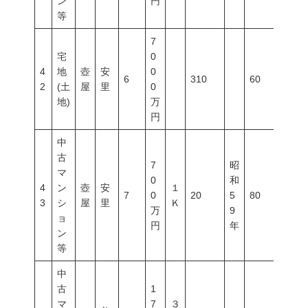
ン
円
等
7
宅
0
4
地
壺
安
0
6
310
60
200
2
(土
屋
里
0
地)
万
円
中
古
7
昭
マ
0
和
4
ン
壺
安
１
7
0
20
5
80
300
3
シ
屋
里
Ｋ
万
9
ョ
円
年
ン
等
中
古
1
マ
7
３