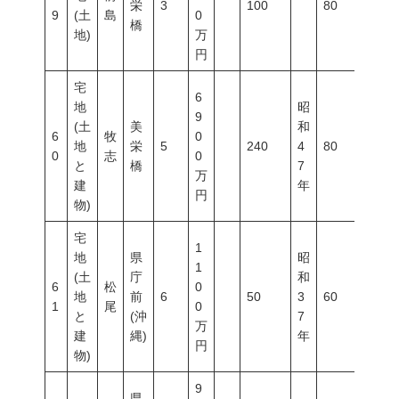
栄
3
100
80
400
9
(土
島
0
橋
地)
万
円
宅
6
地
昭
9
(土
美
和
6
牧
0
地
栄
5
240
4
80
400
0
志
0
と
橋
7
万
建
年
円
物)
宅
1
地
県
昭
1
(土
庁
和
6
松
0
地
前
6
50
3
60
200
1
尾
0
と
(沖
7
万
建
縄)
年
円
物)
9
県