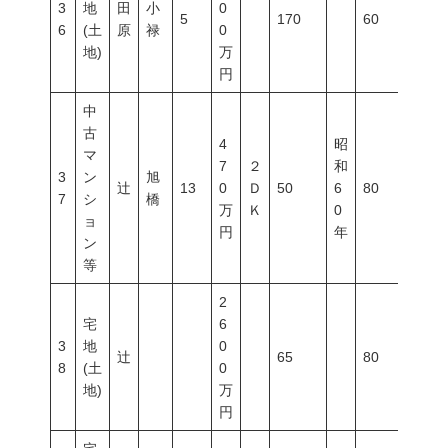
3
地
田
小
0
5
170
60
200
6
(土
原
禄
0
地)
万
円
中
古
4
昭
マ
7
２
和
3
ン
旭
辻
13
0
Ｄ
50
6
80
400
7
シ
橋
万
Ｋ
0
ョ
円
年
ン
等
2
宅
6
3
地
0
辻
65
80
400
8
(土
0
地)
万
円