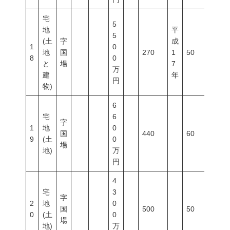
宅
5
地
平
5
(土
字
成
1
0
地
国
270
1
50
100
8
0
と
場
7
万
建
年
円
物)
6
宅
6
字
1
地
0
国
440
60
200
9
(土
0
場
地)
万
円
4
宅
3
字
2
地
0
国
500
50
100
0
(土
0
場
地)
万