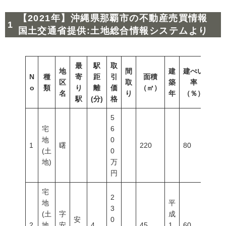
【2021年】沖縄県那覇市の不動産売買情報
国土交通省提供:土地総合情報システムより
最
駅
取
地
間
建
建ぺい
N
種
寄
距
引
面積
容積
区
取
築
率
o
類
り
離
価
（㎡）
（％
名
り
年
（％）
駅
(分)
格
5
宅
6
地
0
1
曙
220
80
400
(土
0
地)
万
円
宅
2
地
平
3
(土
字
成
安
0
2
地
安
4
45
1
60
200