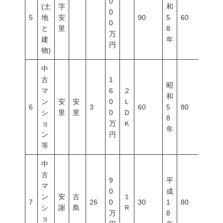
0
(土
字
和
0
5
地
安
90
5
60
200
0
と
里
8
万
建
年
円
物)
中
古
1
昭
マ
6
２
和
ン
安
安
0
Ｌ
6
3
60
5
80
500
シ
里
里
0
Ｄ
8
ョ
万
Ｋ
年
ン
円
等
中
古
9
平
マ
0
成
ン
安
古
１
7
26
0
30
1
80
300
シ
謝
島
Ｒ
万
8
ョ