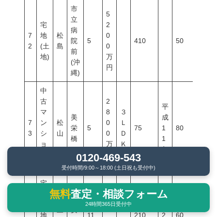
市
5
立
宅
2
病
7
地
松
0
院
5
410
50
100
2
(土
島
0
前
地)
万
(沖
円
縄)
中
古
2
平
マ
8
３
美
成
7
ン
松
0
Ｌ
栄
5
75
1
80
400
3
シ
山
0
Ｄ
橋
1
ョ
万
Ｋ
年
ン
円
0120-469-543
等
受付時間/9:00～18:00 (土日祝も受付中)
宅
5
無料
査定・相談フォーム
地
平
5
(土
成
24時間365日受付中
7
三
安
0
地
11
210
2
60
200