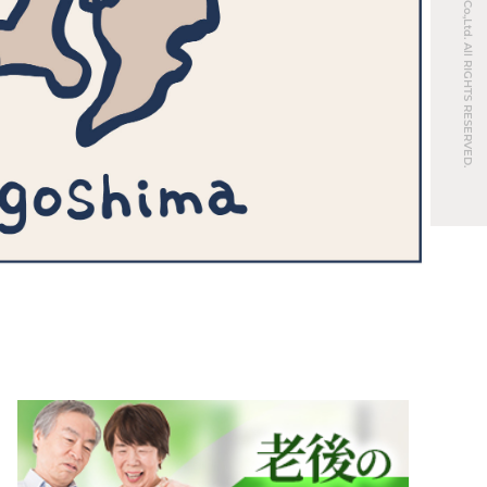
© REAL ESTATE Co.,Ltd. All RIGHTS RESERVED.