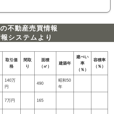
市の不動産売買情報
情報システムより
建ぺい
取引価
間取
面積
容積率
建築年
率
格
り
（㎡）
（％）
（％）
140万
昭和50
490
円
年
7万円
165