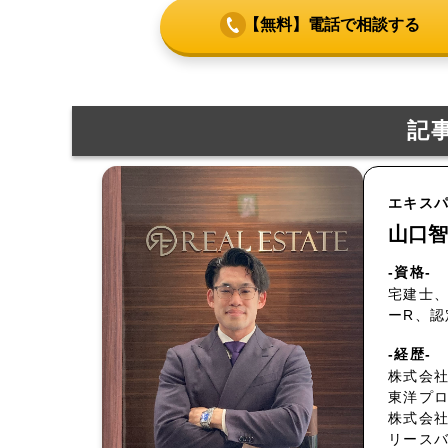
【無料】電話で相談する
記
エキス
山口智
-資格-
宅建士、
ーR、
-経歴-
株式会社
東洋プ
株式会
リース