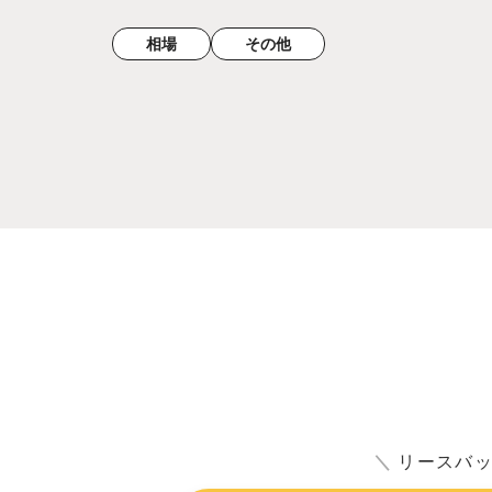
相場
その他
＼
リースバ