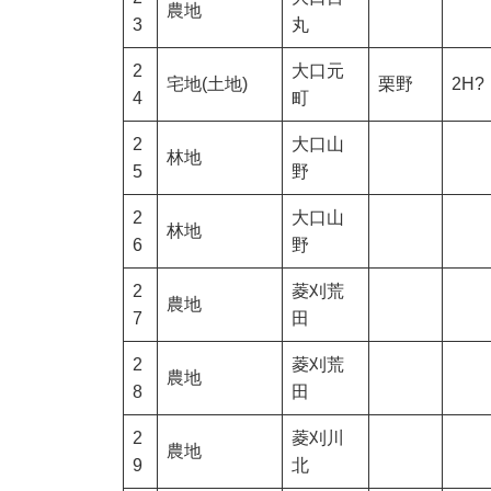
農地
3
丸
2
大口元
宅地(土地)
栗野
2H?
4
町
2
大口山
林地
5
野
2
大口山
林地
6
野
2
菱刈荒
農地
7
田
2
菱刈荒
農地
8
田
2
菱刈川
農地
9
北