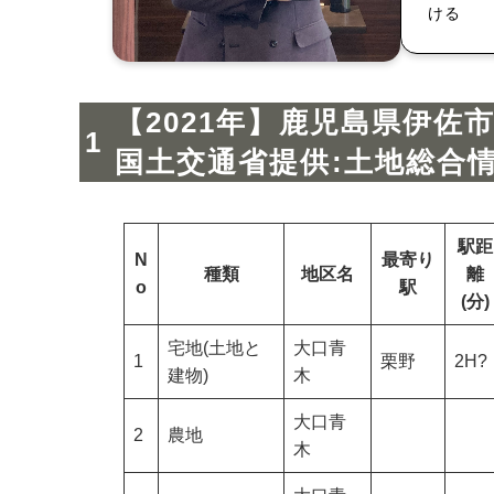
ける
【2021年】鹿児島県伊佐
国土交通省提供:土地総合
駅距
N
最寄り
種類
地区名
離
o
駅
(分)
宅地(土地と
大口青
1
栗野
2H?
建物)
木
大口青
2
農地
木