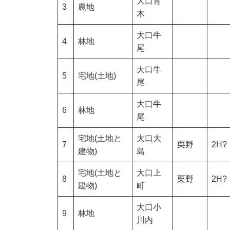
大口青
3
農地
木
大口牛
4
林地
尾
大口牛
5
宅地(土地)
尾
大口牛
6
林地
尾
宅地(土地と
大口大
7
栗野
2H?
建物)
島
宅地(土地と
大口上
8
栗野
2H?
建物)
町
大口小
9
林地
川内