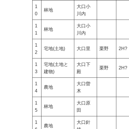
1
大口小
林地
0
川内
1
大口小
林地
1
川内
1
宅地(土地)
大口里
栗野
2H?
2
1
宅地(土地と
大口下
栗野
2H?
3
建物)
殿
1
大口曽
農地
4
木
1
大口原
林地
5
田
1
大口針
農地