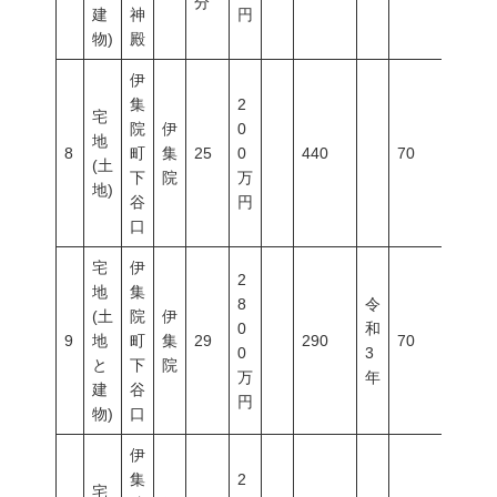
分
建
神
円
物)
殿
伊
集
2
宅
院
伊
0
地
8
町
集
25
0
440
70
400
(土
下
院
万
地)
谷
円
口
宅
伊
2
地
集
8
令
(土
院
伊
0
和
9
地
町
集
29
290
70
400
0
3
と
下
院
万
年
建
谷
円
物)
口
伊
集
2
宅