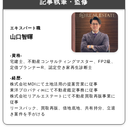
記事執筆・監修
エキスパート職
山口智暉
-資格-
宅建士、不動産コンサルティングマスター、FP2級、
定借プランナーR、認定空き家再生診断士
-経歴-
株式会社MDIにて土地活用の提案営業に従事
東洋プロパティ㈱にて不動産鑑定事務に従事
株式会社リアルエステートにて不動産買取再販事業に
従事
リースバック、買取再販、借地底地、共有持分、立退
き案件を手がける