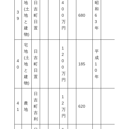
地
日
4
昭
(土
吉
0
和
3
地
町
0
680
6
9
と
日
万
3
建
置
円
年
物)
宅
1
地
日
平
2
(土
吉
成
4
0
地
町
185
1
0
0
と
日
0
万
建
置
年
円
物)
日
1
吉
4
農
2
町
620
1
地
万
吉
円
利