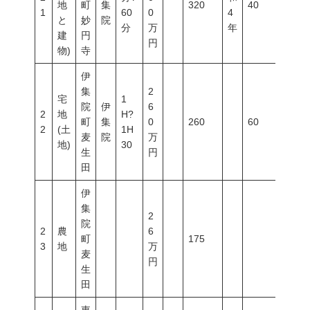
地
町
集
320
40
60
1
60
0
4
と
妙
院
分
万
年
建
円
円
物)
寺
伊
集
2
宅
1
院
伊
6
2
地
H?
町
集
0
260
60
200
2
(土
1H
麦
院
万
地)
30
生
円
田
伊
集
2
院
2
農
6
町
175
3
地
万
麦
円
生
田