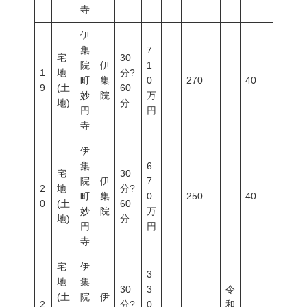
寺
伊
集
7
宅
30
院
伊
1
1
地
分?
町
集
0
270
40
60
9
(土
60
妙
院
万
地)
分
円
円
寺
伊
集
6
宅
30
院
伊
7
2
地
分?
町
集
0
250
40
60
0
(土
60
妙
院
万
地)
分
円
円
寺
宅
伊
3
地
集
30
3
令
(土
院
伊
2
分?
0
和