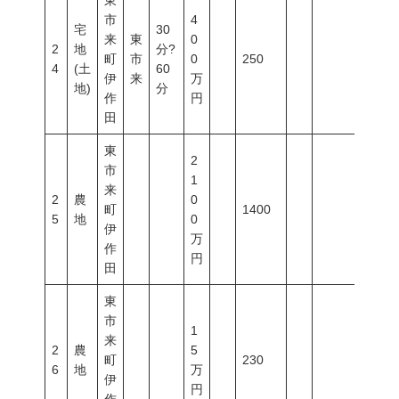
東
市
4
宅
30
来
東
0
2
地
分?
町
市
0
250
4
(土
60
伊
来
万
地)
分
作
円
田
東
2
市
1
来
2
農
0
町
1400
5
地
0
伊
万
作
円
田
東
市
1
来
2
農
5
町
230
6
地
万
伊
円