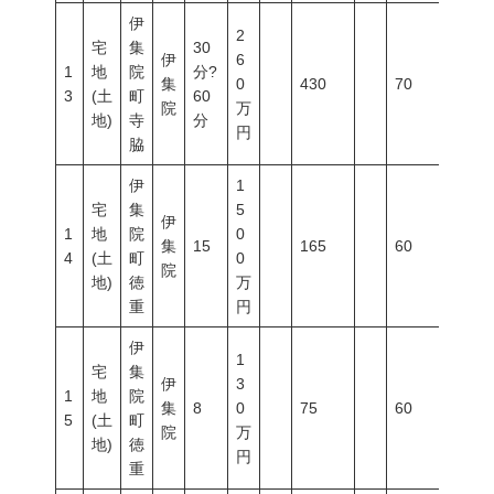
伊
2
宅
集
30
伊
6
1
地
院
分?
集
0
430
70
400
3
(土
町
60
院
万
地)
寺
分
円
脇
伊
1
宅
集
5
伊
1
地
院
0
集
15
165
60
200
4
(土
町
0
院
地)
徳
万
重
円
伊
1
宅
集
伊
3
1
地
院
集
8
0
75
60
200
5
(土
町
院
万
地)
徳
円
重