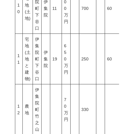
院
伊
0
1
地
町
集
11
0
700
60
200
0
(土
下
院
万
地)
谷
円
口
宅
伊
地
集
6
(土
院
伊
5
1
地
町
集
19
0
250
60
200
1
と
下
院
万
建
谷
円
物)
口
伊
集
7
院
1
農
0
町
330
2
地
万
竹
円
之
山