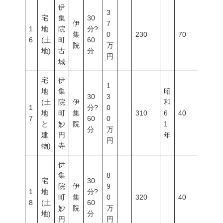
伊
3
宅
集
30
伊
7
1
地
院
分?
集
0
230
70
400
6
(土
町
60
院
万
地)
古
分
円
城
宅
伊
1
地
集
昭
30
3
(土
院
伊
和
1
分?
0
地
町
集
310
6
40
60
7
60
0
と
妙
院
1
分
万
建
円
年
円
物)
寺
伊
集
8
宅
30
院
伊
9
1
地
分?
町
集
0
320
40
60
8
(土
60
妙
院
万
地)
分
円
円