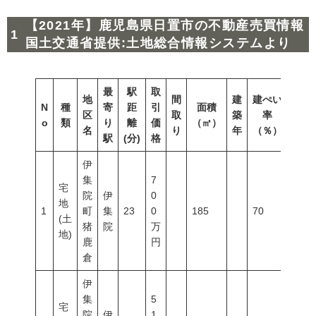
【2021年】鹿児島県日置市の不動産売買情報
国土交通省提供:土地総合情報システムより
最
駅
取
地
間
建
建ぺい
N
種
寄
距
引
面積
容積
区
取
築
率
o
類
り
離
価
（㎡）
（％
名
り
年
（％）
駅
(分)
格
伊
集
7
宅
院
伊
0
地
1
町
集
23
0
185
70
400
(土
猪
院
万
地)
鹿
円
倉
伊
集
5
宅
院
伊
1