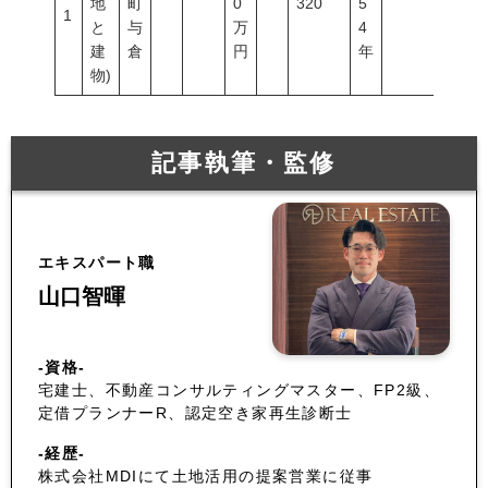
地
町
0
320
5
1
と
与
万
4
建
倉
円
年
物)
記事執筆・監修
エキスパート職
山口智暉
-資格-
宅建士、不動産コンサルティングマスター、FP2級、
定借プランナーR、認定空き家再生診断士
-経歴-
株式会社MDIにて土地活用の提案営業に従事