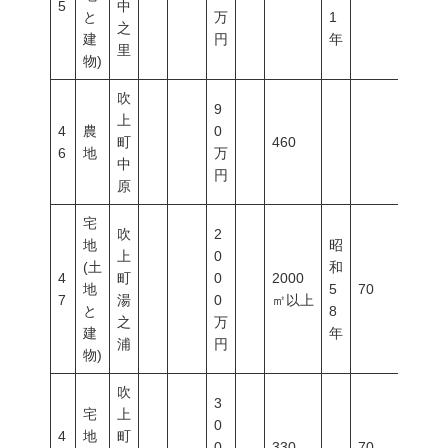
5
中
と
万
1
之
建
円
年
里
物)
吹
9
上
4
農
0
町
460
6
地
万
中
円
原
宅
吹
2
地
昭
上
0
(土
和
4
町
0
2000
地
5
70
400
7
湯
0
㎡以上
と
8
之
万
建
年
浦
円
物)
吹
3
宅
上
0
4
地
町
0
330
70
400