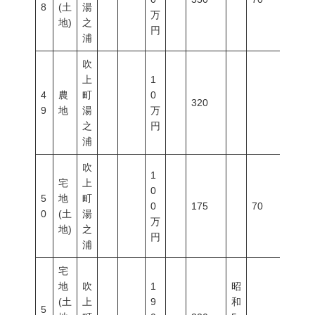
8
(土
湯
万
地)
之
円
浦
吹
上
1
4
農
町
0
320
9
地
湯
万
之
円
浦
吹
1
宅
上
0
5
地
町
0
175
70
400
0
(土
湯
万
地)
之
円
浦
宅
地
吹
1
昭
(土
上
9
和
5