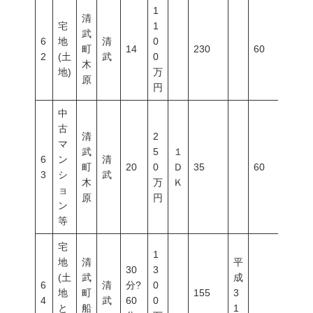
1
清
宅
1
武
6
地
清
0
町
14
230
60
200
2
(土
武
0
木
地)
万
原
円
中
古
清
2
マ
武
5
１
6
ン
清
町
20
0
Ｄ
35
60
200
3
シ
武
木
万
Ｋ
ョ
原
円
ン
等
宅
1
地
清
平
30
3
(土
武
成
6
清
分?
0
地
町
155
3
4
武
60
0
と
船
1