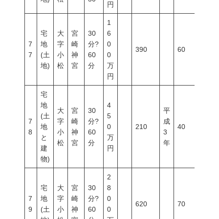
円
1
宅
大
宮
30
6
7
地
字
崎
分?
0
390
60
200
7
(土
小
神
60
0
地)
松
宮
分
万
円
宅
地
4
大
宮
30
平
(土
5
7
字
崎
分?
成
地
0
210
40
60
8
小
神
60
3
と
万
松
宮
分
年
建
円
物)
2
宅
大
宮
30
8
7
地
字
崎
分?
0
620
70
200
9
(土
小
神
60
0