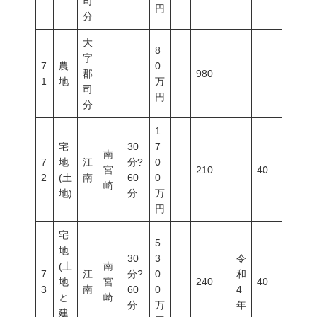
司
円
分
大
8
字
7
農
0
郡
980
1
地
万
司
円
分
1
宅
30
7
南
7
地
江
分?
0
宮
210
40
60
2
(土
南
60
0
崎
地)
分
万
円
宅
5
地
30
3
令
(土
南
7
江
分?
0
和
地
宮
240
40
60
3
南
60
0
4
と
崎
分
万
年
建