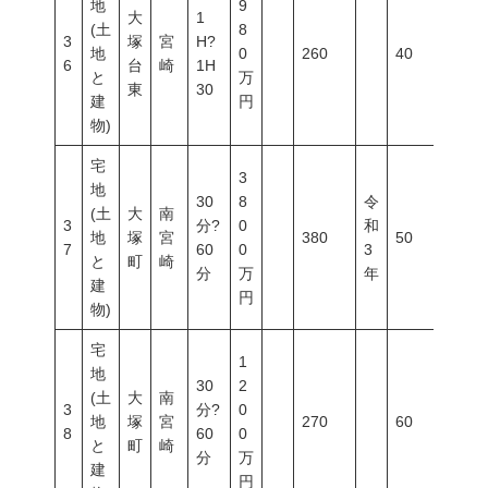
地
9
大
1
(土
8
3
塚
宮
H?
地
0
260
40
60
6
台
崎
1H
と
万
東
30
建
円
物)
宅
3
地
30
8
令
(土
大
南
3
分?
0
和
地
塚
宮
380
50
80
7
60
0
3
と
町
崎
分
万
年
建
円
物)
宅
1
地
30
2
(土
大
南
3
分?
0
地
塚
宮
270
60
200
8
60
0
と
町
崎
分
万
建
円