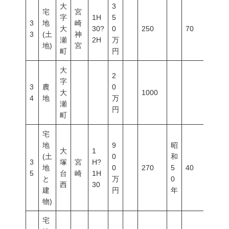
大
3
宅
宮
字
1H
5
3
地
崎
大
30?
0
250
70
200
3
(土
神
瀬
2H
万
地)
宮
町
円
大
2
字
3
農
0
大
1000
4
地
万
瀬
円
町
宅
地
9
昭
大
1
(土
0
和
3
塚
宮
H?
地
0
270
5
40
60
5
台
崎
1H
と
万
0
西
30
建
円
年
物)
宅