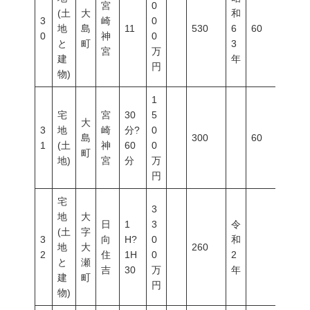
宮
0
(土
大
和
3
崎
0
地
島
11
530
6
60
200
0
神
0
と
町
3
宮
万
建
年
円
物)
1
宅
宮
30
5
大
3
地
崎
分?
0
島
300
60
100
1
(土
神
60
0
町
地)
宮
分
万
円
宅
3
地
大
日
1
3
令
(土
字
3
向
H?
0
和
地
大
260
2
住
1H
0
2
と
瀬
吉
30
万
年
建
町
円
物)