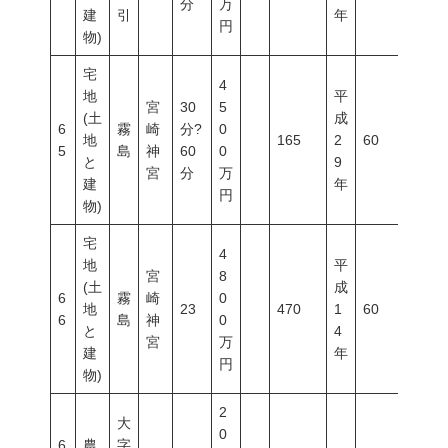
分
万
建
引
年
円
物)
宅
4
地
平
宮
30
5
(土
成
6
霧
崎
分?
0
地
165
2
60
100
5
島
神
60
0
と
9
宮
分
万
建
年
円
物)
宅
4
地
平
宮
8
(土
成
6
霧
崎
0
地
23
470
1
60
200
6
島
神
0
と
4
宮
万
建
年
円
物)
2
大
0
6
農
字