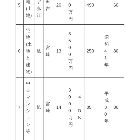
地
字
田
5
26
0
490
60
200
(土
赤
吉
万
地)
江
円
宅
3
地
昭
5
(土
和
宮
0
6
地
旭
13
250
4
80
300
崎
0
と
1
万
建
年
円
物)
中
古
3
平
マ
0
４
成
ン
宮
0
Ｌ
7
旭
14
85
3
80
300
シ
崎
0
Ｄ
0
ョ
万
Ｋ
年
ン
円
等