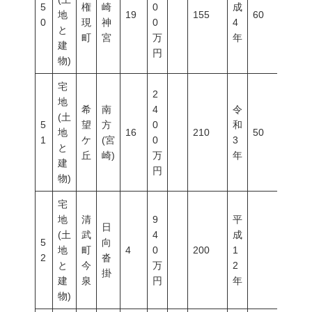
5
権
崎
0
成
地
19
155
60
200
0
現
神
0
4
と
町
宮
万
年
建
円
物)
宅
2
地
希
南
4
令
(土
5
望
方
0
和
地
16
210
50
80
1
ケ
(宮
0
3
と
丘
崎)
万
年
建
円
物)
宅
地
清
9
平
日
(土
武
4
成
5
向
地
町
4
0
200
1
2
沓
と
今
万
2
掛
建
泉
円
年
物)