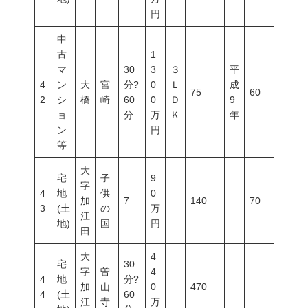
円
中
古
1
マ
30
3
３
平
4
ン
大
宮
分?
0
Ｌ
成
75
60
200
2
シ
橋
崎
60
0
Ｄ
9
ョ
分
万
Ｋ
年
ン
円
等
大
宅
子
9
字
4
地
供
0
加
7
140
70
200
3
(土
の
万
江
地)
国
円
田
大
4
宅
30
字
曽
4
4
地
分?
加
山
0
470
4
(土
60
江
寺
万