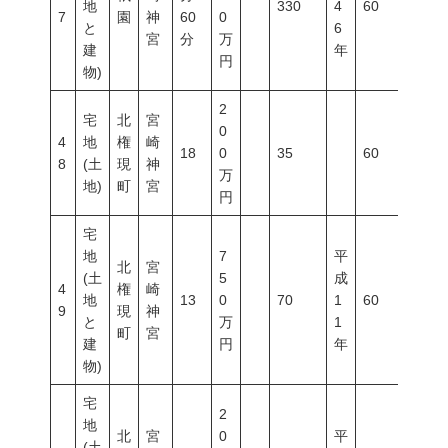
地
330
4
60
100
7
園
神
60
0
と
6
宮
分
万
建
年
円
物)
2
宅
北
宮
0
4
地
権
崎
18
0
35
60
200
8
(土
現
神
万
地)
町
宮
円
宅
地
7
平
北
宮
(土
5
成
4
権
崎
地
13
0
70
1
60
200
9
現
神
と
万
1
町
宮
建
円
年
物)
宅
2
地
北
宮
0
平
(土