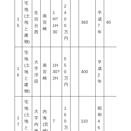
宅
2
地
生
1
4
平
(土
南
1
目
H?
0
成
地
宮
360
40
60
5
台
1H
0
7
と
崎
西
30
万
年
建
円
物)
宅
地
5
大
平
(土
南
1H
5
1
字
成
地
宮
30?
0
400
6
浮
2
と
崎
2H
万
田
年
建
円
物)
宅
地
1
昭
大
内
(土
6
和
1
字
海
地
7
0
110
4
7
内
(宮
と
万
6
海
崎)