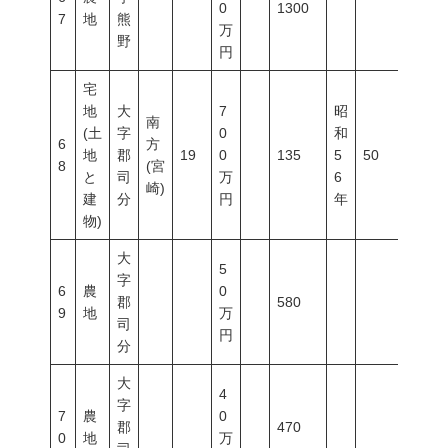
0
1300
7
地
熊
万
野
円
宅
地
大
7
昭
南
(土
字
0
和
6
方
地
郡
19
0
135
5
50
80
8
(宮
と
司
万
6
崎)
建
分
円
年
物)
大
5
字
6
農
0
郡
580
9
地
万
司
円
分
大
4
字
7
農
0
郡
470
0
地
万