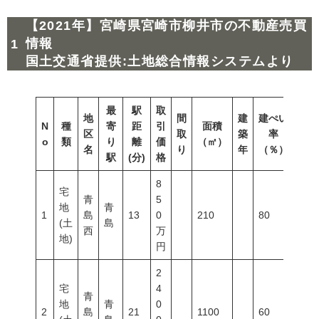
【2021年】宮崎県宮崎市柳井市の不動産売買
情報
国土交通省提供:土地総合情報システムより
最
駅
取
地
間
建
建ぺい
N
種
寄
距
引
面積
容積
区
取
築
率
o
類
り
離
価
（㎡）
（％
名
り
年
（％）
駅
(分)
格
8
宅
青
5
地
青
1
島
13
0
210
80
200
(土
島
西
万
地)
円
2
宅
4
青
地
青
0
2
島
21
1100
60
200