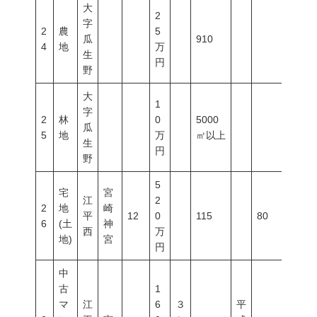
大
2
字
2
農
5
瓜
910
4
地
万
生
円
野
大
1
字
2
林
0
5000
瓜
5
地
万
㎡以上
生
円
野
5
宅
宮
江
2
2
地
崎
平
12
0
115
80
300
6
(土
神
西
万
地)
宮
円
中
古
1
マ
江
6
３
平