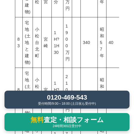
松
宮
分
万
年
建
円
物)
宅
1
地
小
昭
1
9
(土
松
和
8
宮
H?
0
地
台
340
5
40
60
3
崎
1H
0
と
北
7
30
万
建
町
年
円
物)
宅
2
地
小
昭
1
1
(土
松
和
8
宮
H?
0
地
台
290
5
40
60
0120-469-543
4
崎
1H
0
と
北
7
30
万
受付時間/9:00～18:00 (土日祝も受付中)
建
町
年
円
物)
無料
査定・相談フォーム
宅
24時間365日受付中
2
地
小
昭
1
7