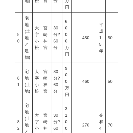
地)
松
宮
分
万
円
宅
6
地
平
大
宮
30
0
(土
成
8
字
崎
分?
0
地
450
1
50
80
0
小
神
60
0
と
5
松
宮
分
万
建
年
円
物)
9
宅
大
宮
30
0
8
地
字
崎
分?
0
460
50
80
1
(土
小
神
60
万
地)
松
宮
分
円
宅
3
地
大
宮
30
1
令
(土
8
字
崎
分?
0
和
地
270
70
200
2
小
神
60
0
4
と