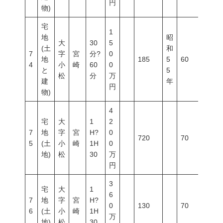
円
物)
宅
1
地
昭
大
30
5
(土
和
7
字
宮
分?
0
地
185
5
60
200
4
小
崎
60
0
と
5
松
分
万
建
年
円
物)
4
宅
大
1
2
7
地
字
宮
H?
0
720
70
200
5
(土
小
崎
1H
0
地)
松
30
万
円
3
宅
大
1
6
7
地
字
宮
H?
0
130
70
200
6
(土
小
崎
1H
万
地)
松
30