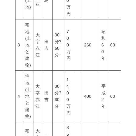
(土
島
0
西
地)
万
円
宅
地
7
昭
大
30
(土
0
和
字
田
分?
3
地
0
260
6
60
200
赤
吉
60
と
万
0
江
分
建
円
年
物)
宅
1
地
大
30
4
平
(土
字
田
分?
0
成
4
地
400
60
200
赤
吉
60
0
2
と
江
分
万
年
建
円
物)
8
宅
大
5