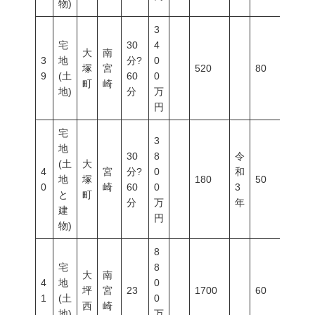
物)
3
宅
30
4
大
南
3
地
分?
0
塚
宮
520
80
200
9
(土
60
0
町
崎
地)
分
万
円
宅
3
地
30
8
令
(土
大
4
宮
分?
0
和
地
塚
180
50
80
0
崎
60
0
3
と
町
分
万
年
建
円
物)
8
宅
8
大
南
4
地
0
坪
宮
23
1700
60
200
1
(土
0
西
崎
地)
万