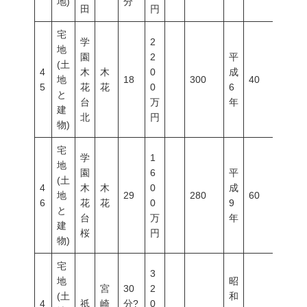
地)
分
田
円
宅
学
2
地
園
2
平
(土
4
木
木
0
成
地
18
300
40
60
5
花
花
0
6
と
台
万
年
建
北
円
物)
宅
学
1
地
園
6
平
(土
4
木
木
0
成
地
29
280
60
200
6
花
花
0
9
と
台
万
年
建
桜
円
物)
宅
3
地
昭
宮
30
2
(土
和
4
祇
崎
分?
0