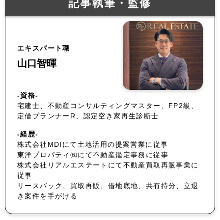
記事執筆・監修
エキスパート職
山口智暉
-資格-
宅建士、不動産コンサルティングマスター、FP2級、
定借プランナーR、認定空き家再生診断士
-経歴-
株式会社MDIにて土地活用の提案営業に従事
東洋プロパティ㈱にて不動産鑑定事務に従事
株式会社リアルエステートにて不動産買取再販事業に
従事
リースバック、買取再販、借地底地、共有持分、立退
き案件を手がける