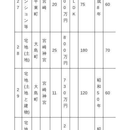
2
ン
平
宮
0
Ｌ
成
20
75
60
200
7
シ
東
崎
0
Ｄ
8
ョ
町
万
Ｋ
年
ン
円
等
8
宅
宮
大
0
2
地
崎
島
25
0
180
70
200
8
(土
神
町
万
地)
宮
円
宅
地
7
昭
宮
(土
大
3
和
2
崎
地
島
11
0
120
5
60
200
9
神
と
町
万
0
宮
建
円
年
物)
宅
2
地
昭