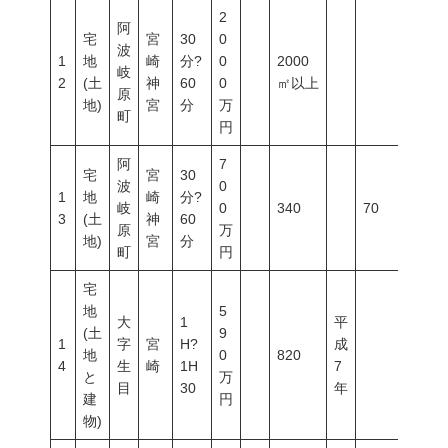
2
阿
宅
宮
30
0
波
1
地
崎
分?
0
2000
岐
2
(土
神
60
0
㎡以上
原
地)
宮
分
万
町
円
阿
7
宅
宮
30
波
0
1
地
崎
分?
岐
0
340
70
200
3
(土
神
60
原
万
地)
宮
分
町
円
宅
地
5
大
1
平
(土
9
1
字
宮
H?
成
地
0
820
4
生
崎
1H
7
と
万
目
30
年
建
円
物)