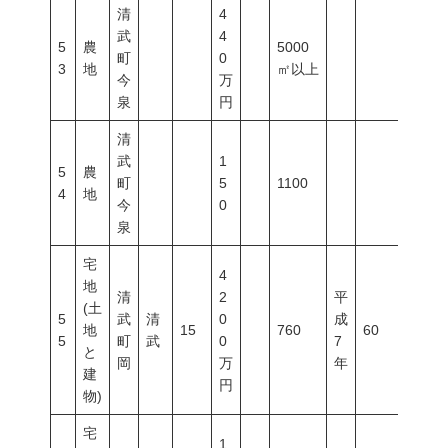
清
4
武
4
5
農
5000
町
0
3
地
㎡以上
今
万
泉
円
清
武
1
5
農
町
5
1100
4
地
今
0
泉
宅
4
地
清
2
平
(土
5
武
清
0
成
地
15
760
60
200
5
町
武
0
7
と
岡
万
年
建
円
物)
宅
1