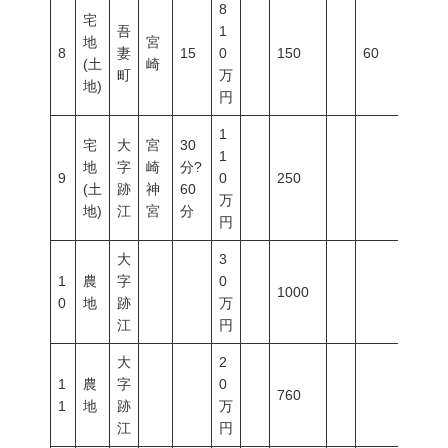
8
宅
吾
1
地
宮
8
妻
15
0
150
60
200
(土
崎
町
万
地)
円
1
宅
大
宮
30
1
地
字
崎
分?
9
0
250
(土
跡
神
60
万
地)
江
宮
分
円
大
3
1
農
字
0
1000
0
地
跡
万
江
円
大
2
1
農
字
0
760
1
地
跡
万
江
円