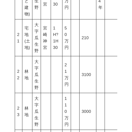
と
生
万
4
宮
30
建
野
円
年
物)
大
宅
宮
1
5
字
2
地
崎
H?
0
瓜
210
1
(土
神
1H
万
生
地)
宮
30
円
野
大
2
字
2
林
1
瓜
3100
2
地
万
生
円
野
大
1
字
1
2
林
瓜
0
3000
3
地
生
万
野
円