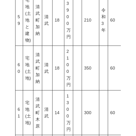
宅
3
地
清
9
令
(土
武
5
清
0
和
地
町
18
210
60
200
9
武
0
3
と
加
万
年
建
納
円
物)
2
清
宅
1
武
6
地
清
0
町
18
350
60
200
0
(土
武
0
加
地)
万
納
円
1
清
宅
3
武
6
地
清
0
町
14
300
60
200
1
(土
武
0
木
地)
万
原
円