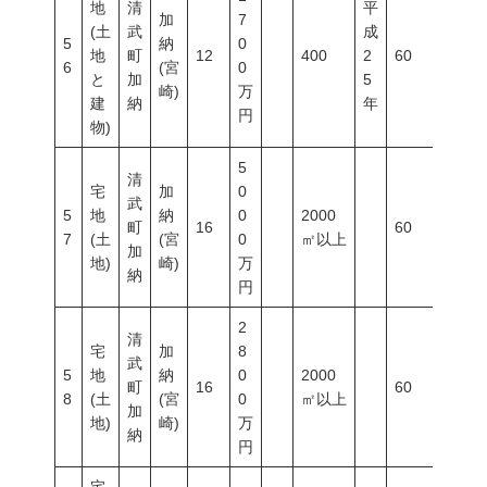
地
清
平
加
7
(土
武
成
5
納
0
地
町
12
400
2
60
200
6
(宮
0
と
加
5
崎)
万
建
納
年
円
物)
5
清
宅
加
0
武
5
地
納
0
2000
町
16
60
200
7
(土
(宮
0
㎡以上
加
地)
崎)
万
納
円
2
清
宅
加
8
武
5
地
納
0
2000
町
16
60
200
8
(土
(宮
0
㎡以上
加
地)
崎)
万
納
円