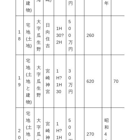
建
円
年
物)
大
5
宅
日
字
1H
0
1
地
向
瓜
30?
0
260
8
(土
住
生
2H
万
地)
吉
野
円
宅
地
大
宮
1
3
(土
字
1
崎
H?
0
地
瓜
620
70
200
9
神
1H
万
と
生
宮
30
円
建
野
物)
宅
地
大
5
昭
宮
1
(土
字
0
和
2
崎
H?
地
瓜
0
270
4
0
神
1H