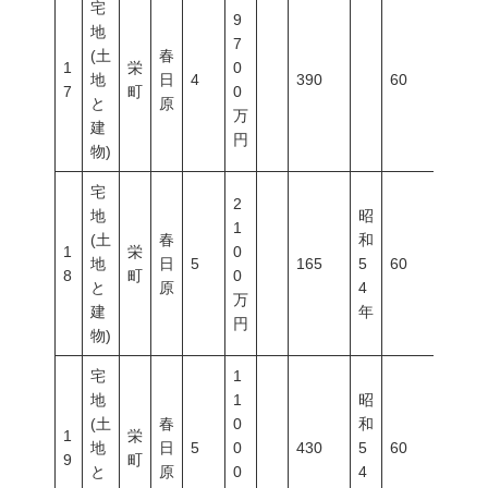
宅
9
地
7
(土
春
1
栄
0
地
日
4
390
60
200
7
町
0
と
原
万
建
円
物)
宅
2
地
昭
1
(土
春
和
1
栄
0
地
日
5
165
5
60
200
8
町
0
と
原
4
万
建
年
円
物)
宅
1
地
1
昭
(土
春
0
和
1
栄
地
日
5
0
430
5
60
200
9
町
と
原
0
4