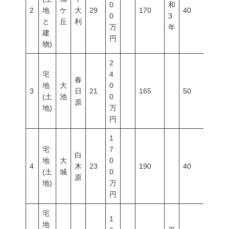
0
和
2
地
ケ
大
29
170
40
60
0
3
と
丘
利
万
年
建
円
物)
2
宅
4
春
地
大
0
3
日
21
165
50
150
(土
池
0
原
地)
万
円
1
宅
7
白
地
大
0
4
木
23
190
40
60
(土
城
0
原
地)
万
円
宅
1
地