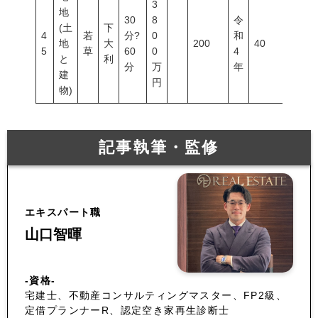
3
地
30
8
令
(土
下
4
若
分?
0
和
地
大
200
40
60
5
草
60
0
4
と
利
分
万
年
建
円
物)
記事執筆・監修
エキスパート職
山口智暉
-資格-
宅建士、不動産コンサルティングマスター、FP2級、
定借プランナーR、認定空き家再生診断士