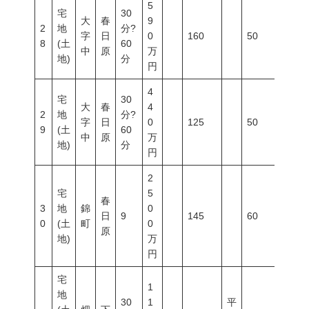
5
宅
30
大
春
9
2
地
分?
字
日
0
160
50
100
8
(土
60
中
原
万
地)
分
円
4
宅
30
大
春
4
2
地
分?
字
日
0
125
50
100
9
(土
60
中
原
万
地)
分
円
2
宅
5
春
3
地
錦
0
日
9
145
60
200
0
(土
町
0
原
地)
万
円
宅
1
地
30
1
平