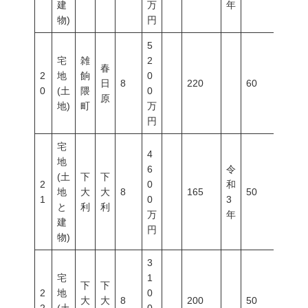
建
万
年
物)
円
5
宅
雑
2
春
2
地
餉
0
日
8
220
60
200
0
(土
隈
0
原
地)
町
万
円
宅
4
地
6
令
(土
下
下
2
0
和
地
大
大
8
165
50
100
1
0
3
と
利
利
万
年
建
円
物)
3
宅
1
下
下
2
地
0
大
大
8
200
50
100