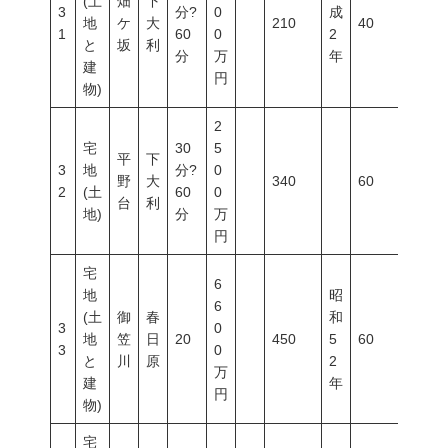
(土
畑
下
3
分?
0
成
地
ケ
大
210
40
60
1
60
0
2
と
坂
利
分
万
年
建
円
物)
2
宅
30
5
平
下
3
地
分?
0
野
大
340
60
200
2
(土
60
0
台
利
地)
分
万
円
宅
6
地
昭
6
(土
御
春
和
3
0
地
笠
日
20
450
5
60
200
3
0
と
川
原
2
万
建
年
円
物)
宅