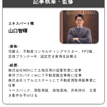
記事執筆・監修
エキスパート職
山口智暉
-資格-
宅建士、不動産コンサルティングマスター、FP2級、
定借プランナーR、認定空き家再生診断士
-経歴-
株式会社MDIにて土地活用の提案営業に従事
東洋プロパティ㈱にて不動産鑑定事務に従事
株式会社リアルエステートにて不動産買取再販事業に
従事
リースバック、買取再販、借地底地、共有持分、立退
き案件を手がける