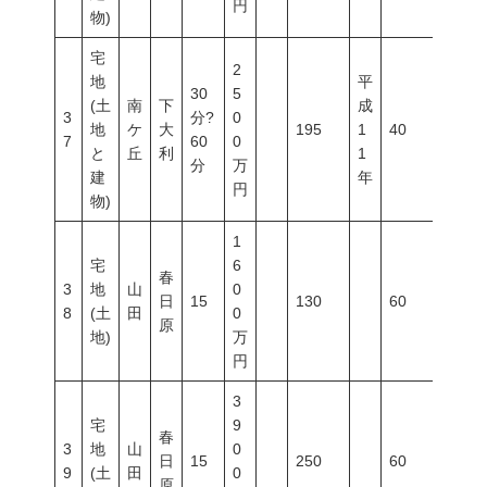
円
物)
宅
2
地
平
30
5
(土
南
下
成
3
分?
0
地
ケ
大
195
1
40
60
7
60
0
と
丘
利
1
分
万
建
年
円
物)
1
宅
6
春
3
地
山
0
日
15
130
60
200
8
(土
田
0
原
地)
万
円
3
宅
9
春
3
地
山
0
日
15
250
60
200
9
(土
田
0
原