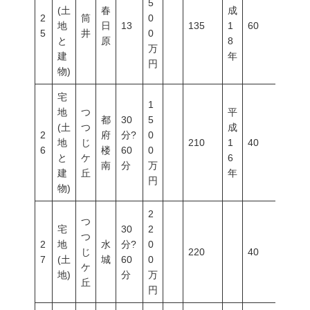
5
(土
春
成
2
筒
0
地
日
13
135
1
60
200
5
井
0
と
原
8
万
建
年
円
物)
宅
1
地
つ
平
都
30
5
(土
つ
成
2
府
分?
0
地
じ
210
1
40
60
6
楼
60
0
と
ケ
6
南
分
万
建
丘
年
円
物)
2
つ
宅
30
2
つ
2
地
水
分?
0
じ
220
40
60
7
(土
城
60
0
ケ
地)
分
万
丘
円