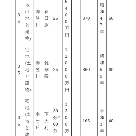
5
地
昭
4
(土
御
春
和
3
0
地
笠
日
25
370
4
60
200
4
0
と
川
原
7
万
建
年
円
物)
宅
1
地
1
昭
(土
御
雑
0
和
3
地
笠
餉
25
0
860
5
60
200
5
と
川
隈
0
9
建
万
年
物)
円
宅
3
地
30
3
令
(土
南
下
3
分?
0
和
地
ケ
大
165
40
60
6
60
0
3
と
丘
利
分
万
年
建