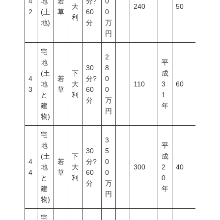
4
地
若
分?
0
大
240
50
150
2
(土
草
60
0
利
地)
分
万
円
宅
2
地
平
30
8
(土
下
成
4
若
分?
0
地
大
110
3
60
200
3
草
60
0
と
利
1
分
万
建
年
円
物)
宅
3
地
平
30
5
(土
下
成
4
若
分?
0
地
大
300
2
40
60
4
草
60
0
と
利
0
分
万
建
年
円
物)
宅