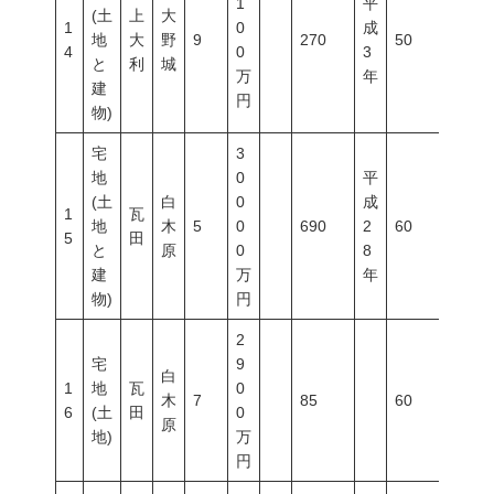
1
平
(土
上
大
1
0
成
地
大
野
9
270
50
150
4
0
3
と
利
城
万
年
建
円
物)
宅
3
地
0
平
(土
白
0
成
1
瓦
地
木
5
0
690
2
60
200
5
田
と
原
0
8
建
万
年
物)
円
2
宅
9
白
1
地
瓦
0
木
7
85
60
200
6
(土
田
0
原
地)
万
円