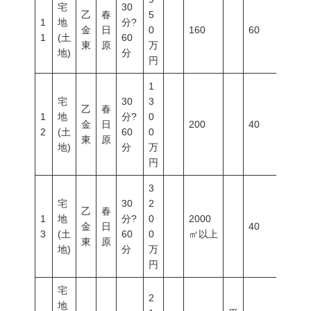
宅
30
乙
春
5
1
地
分?
金
日
0
160
60
200
1
(土
60
東
原
万
地)
分
円
1
宅
30
3
乙
春
1
地
分?
0
金
日
200
40
60
2
(土
60
0
東
原
地)
分
万
円
3
宅
30
2
乙
春
1
地
分?
0
2000
金
日
40
60
3
(土
60
0
㎡以上
東
原
地)
分
万
円
宅
2
地