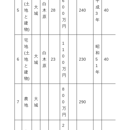
6
平
(土
白
大
0
成
5
地
木
28
240
40
60
城
0
3
と
原
万
年
建
円
物)
宅
1
地
昭
1
(土
白
和
大
0
6
地
木
23
230
5
40
60
城
0
と
原
1
万
建
年
円
物)
8
0
農
大
7
0
290
地
城
万
円
2