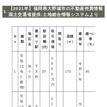
【2021年】福岡県大野城市の不動産売買情報
国土交通省提供:土地総合情報システムより
最
駅
取
地
間
建
建ぺい
N
種
寄
距
引
面積
容積
区
取
築
率
o
類
り
離
価
（㎡）
（％
名
り
年
（％）
駅
(分)
格
宅
3
地
9
令
(土
旭
下
0
和
1
地
ケ
大
29
170
40
60
0
3
と
丘
利
万
年
建
円
物)
宅
4
地
1
令
(土
旭
下