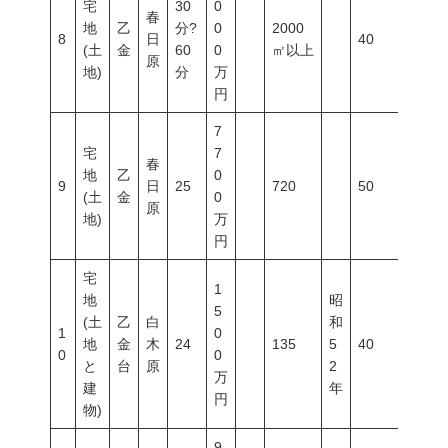
宅
30
0
春
地
乙
分?
0
2000
8
日
40
60
(土
金
60
0
㎡以上
原
地)
分
万
円
7
宅
7
春
地
乙
0
9
日
25
720
50
150
(土
金
0
原
地)
万
円
宅
1
地
昭
5
(土
乙
白
和
1
0
地
金
木
24
135
5
40
60
0
0
と
台
原
2
万
建
年
円
物)
9