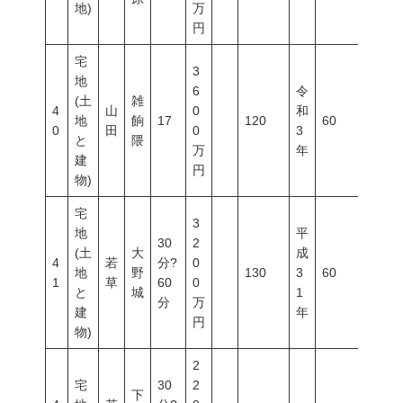
地)
万
円
宅
3
地
6
令
(土
雑
4
山
0
和
地
餉
17
120
60
200
0
田
0
3
と
隈
万
年
建
円
物)
宅
3
地
平
30
2
(土
大
成
4
若
分?
0
地
野
130
3
60
200
1
草
60
0
と
城
1
分
万
建
年
円
物)
2
宅
30
2
下