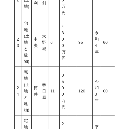
2
(土
0
利
利
地)
万
円
宅
4
地
3
令
(土
大
2
中
0
和
地
野
6
95
60
200
3
央
0
4
と
城
万
年
建
円
物)
宅
3
地
5
令
(土
春
2
筒
0
和
地
日
11
120
60
200
4
井
0
3
と
原
万
年
建
円
物)
宅
2
地
平