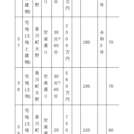
り
分
万
建
野
年
円
物)
宅
2
地
香
空
30
3
令
(土
川
3
港
分?
0
和
地
町
180
70
200
7
通
60
0
3
と
大
り
分
万
年
建
野
円
物)
香
5
宅
空
30
川
8
3
地
港
分?
町
0
195
70
200
8
(土
通
60
大
万
地)
り
分
野
円
宅
地
香
7
空
(土
川
5
3
港
地
町
29
0
220
60
200
9
通