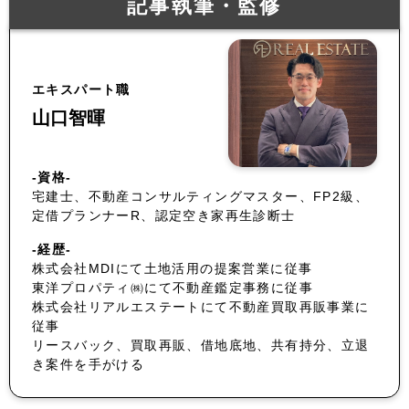
記事執筆・監修
エキスパート職
山口智暉
-資格-
宅建士、不動産コンサルティングマスター、FP2級、
定借プランナーR、認定空き家再生診断士
-経歴-
株式会社MDIにて土地活用の提案営業に従事
東洋プロパティ㈱にて不動産鑑定事務に従事
株式会社リアルエステートにて不動産買取再販事業に
従事
リースバック、買取再販、借地底地、共有持分、立退
き案件を手がける