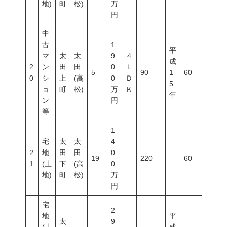
地)
町
松)
万
円
中
古
1
平
マ
太
太
9
４
成
2
ン
田
田
0
Ｌ
5
90
1
60
200
0
シ
上
(高
0
Ｄ
5
ョ
町
松)
万
Ｋ
年
ン
円
等
1
宅
太
太
4
2
地
田
田
0
19
220
60
200
1
(土
下
(高
0
地)
町
松)
万
円
宅
2
地
平
太
9