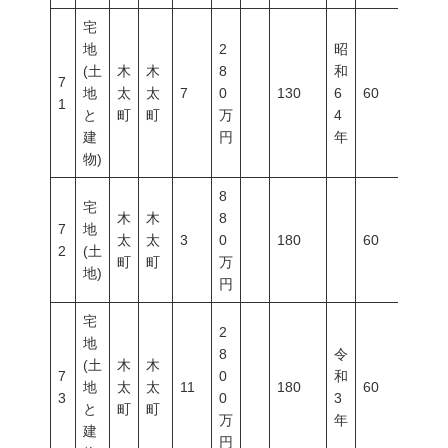
宅
地
2
昭
(土
木
木
8
和
7
地
太
太
7
0
130
6
60
100
1
と
町
町
万
4
建
円
年
物)
8
宅
木
木
8
7
地
太
太
3
0
180
60
100
2
(土
町
町
万
地)
円
宅
2
地
8
令
(土
木
木
7
0
和
地
太
太
11
180
60
200
3
0
3
と
町
町
万
年
建
円