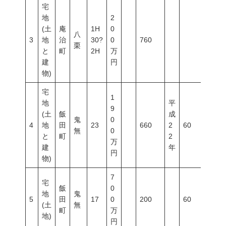
宅
地
2
(土
庵
1H
0
八
3
地
治
30?
0
760
栗
と
町
2H
万
建
円
物)
宅
1
地
平
9
(土
飯
成
鬼
0
4
地
田
23
660
2
60
100
無
0
と
町
2
万
建
年
円
物)
7
宅
飯
0
地
鬼
5
田
17
0
200
60
100
(土
無
町
万
地)
円