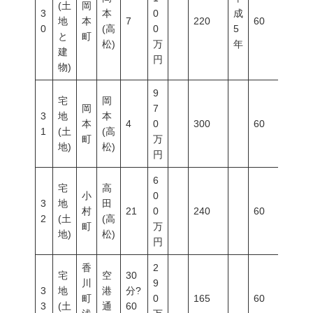
(土
岡
3
本
0
成
地
本
7
220
60
100
0
(高
0
5
と
町
松)
万
年
建
円
物)
9
宅
岡
岡
7
3
地
本
本
4
0
300
60
200
1
(土
(高
町
万
地)
松)
円
6
宅
高
小
0
3
地
田
村
21
0
240
60
100
2
(土
(高
町
万
地)
松)
円
香
2
宅
空
30
川
9
3
地
港
分?
町
0
165
60
200
3
(土
通
60