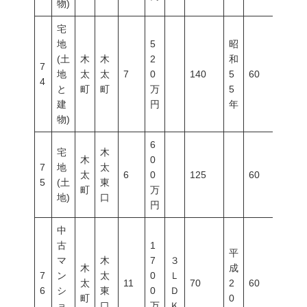
物)
宅
地
5
昭
(土
木
木
2
和
7
地
太
太
7
0
140
5
60
100
4
と
町
町
万
5
建
円
年
物)
6
宅
木
木
0
7
地
太
太
6
0
125
60
200
5
(土
東
町
万
地)
口
円
中
古
1
平
マ
木
7
３
木
成
7
ン
太
0
Ｌ
太
11
70
2
60
200
6
シ
東
0
Ｄ
町
0
ョ
口
万
Ｋ