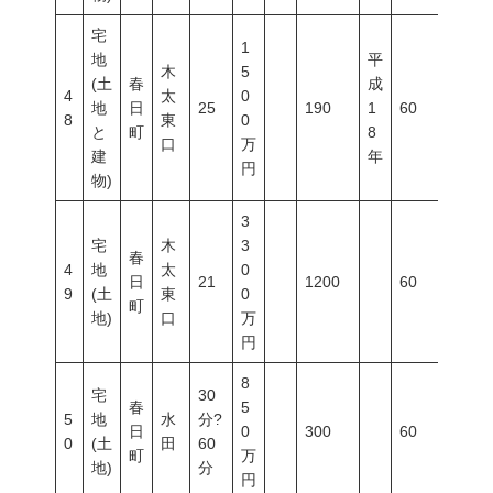
宅
1
地
平
木
5
(土
春
成
4
太
0
地
日
25
190
1
60
100
8
東
0
と
町
8
口
万
建
年
円
物)
3
宅
木
3
春
4
地
太
0
日
21
1200
60
100
9
(土
東
0
町
地)
口
万
円
8
宅
30
春
5
5
地
水
分?
日
0
300
60
100
0
(土
田
60
町
万
地)
分
円