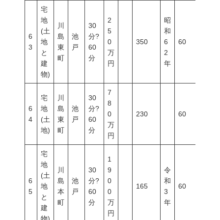
宅
地
2
昭
川
30
(土
5
和
6
島
池
分?
地
0
350
6
60
100
3
東
戸
60
と
万
2
町
分
建
円
年
物)
7
宅
川
30
8
6
地
島
池
分?
0
230
60
200
4
(土
東
戸
60
万
地)
町
分
円
宅
1
地
川
30
9
令
(土
6
島
池
分?
0
和
地
165
60
100
5
本
戸
60
0
3
と
町
分
万
年
建
円
物)