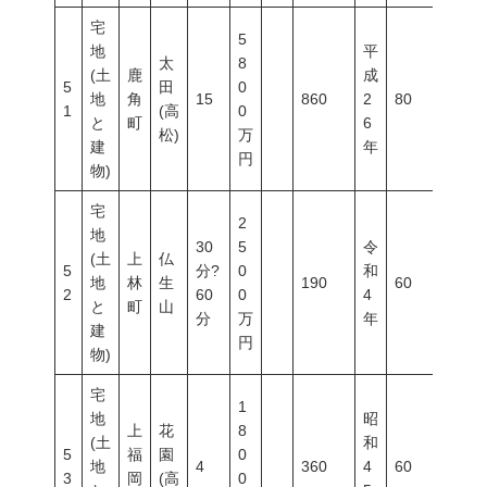
宅
5
地
平
太
8
(土
鹿
成
5
田
0
地
角
15
860
2
80
300
1
(高
0
と
町
6
松)
万
建
年
円
物)
宅
2
地
30
5
令
(土
上
仏
5
分?
0
和
地
林
生
190
60
100
2
60
0
4
と
町
山
分
万
年
建
円
物)
宅
1
地
昭
上
花
8
(土
和
5
福
園
0
地
4
360
4
60
200
3
岡
(高
0