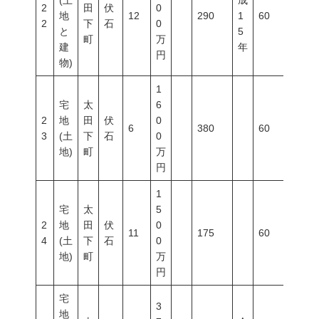
(土
成
2
田
伏
0
地
12
290
1
60
200
2
下
石
0
と
5
町
万
建
年
円
物)
1
宅
太
6
2
地
田
伏
0
6
380
60
200
3
(土
下
石
0
地)
町
万
円
1
宅
太
5
2
地
田
伏
0
11
175
60
200
4
(土
下
石
0
地)
町
万
円
宅
3
地