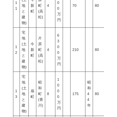
1
0
地
新
町
4
70
80
500
1
0
と
町
(高
万
建
松)
円
物)
宅
6
地
片
3
(土
今
原
1
0
地
新
町
4
210
80
500
2
0
と
町
(高
万
建
松)
円
物)
宅
1
地
昭
昭
0
(土
和
和
1
扇
0
地
町
8
175
4
80
300
3
町
0
と
(香
4
万
建
川)
年
円
物)