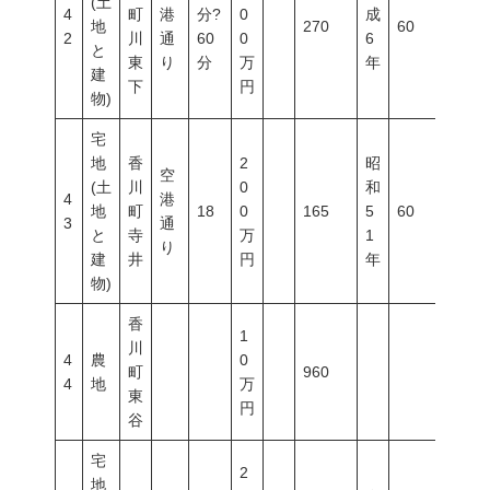
(土
4
町
港
分?
0
成
地
270
60
200
2
川
通
60
0
6
と
東
り
分
万
年
建
下
円
物)
宅
地
香
2
昭
空
(土
川
0
和
4
港
地
町
18
0
165
5
60
200
3
通
と
寺
万
1
り
建
井
円
年
物)
香
1
川
4
農
0
町
960
4
地
万
東
円
谷
宅
2
地