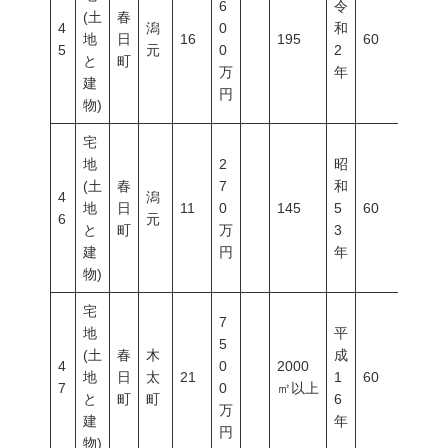
6
令
(土
春
4
潟
0
和
地
日
16
195
60
100
5
元
0
2
と
町
万
年
建
円
物)
宅
地
2
昭
(土
春
7
和
4
潟
地
日
11
0
145
5
60
200
6
元
と
町
万
3
建
円
年
物)
宅
7
地
平
5
(土
春
木
成
4
0
2000
地
日
太
21
1
60
100
7
0
㎡以上
と
町
町
6
万
建
年
円
物)