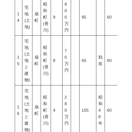
昭
8
宅
和
0
1
地
扇
町
9
0
95
60
200
4
(土
町
(香
万
地)
川)
円
宅
地
昭
7
(土
和
1
扇
0
戦
地
町
8
65
60
200
5
町
万
前
と
(香
円
建
川)
物)
宅
地
昭
2
昭
(土
和
8
和
1
扇
地
町
4
0
155
4
60
200
6
町
と
(香
万
8
建
川)
円
年
物)