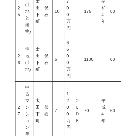
太
7
令
(土
2
田
伏
0
和
地
10
175
60
200
5
下
石
0
4
と
町
万
年
建
円
物)
6
宅
太
6
2
地
田
伏
0
6
1100
60
100
6
(土
下
石
0
地)
町
万
円
中
古
1
マ
太
2
２
平
2
ン
田
伏
0
Ｌ
成
7
70
60
200
7
シ
下
石
0
Ｄ
4
ョ
町
万
Ｋ
年
ン
円
等