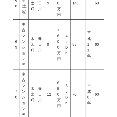
6
地
太
日
9
0
140
60
200
8
(土
町
川
万
地)
円
中
古
1
平
マ
6
４
木
春
成
6
ン
0
Ｌ
太
日
9
85
1
60
200
9
シ
0
Ｄ
町
川
1
ョ
万
Ｋ
年
ン
円
等
中
古
6
マ
３
平
木
春
5
7
ン
Ｌ
成
太
日
12
0
70
60
200
0
シ
Ｄ
8
町
川
万
ョ
Ｋ
年
円
ン
等