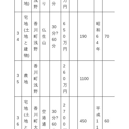
浅
万
地)
り
分
野
円
宅
地
香
6
昭
30
(土
川
仏
5
和
3
分?
地
町
生
0
190
6
70
200
4
60
と
浅
山
万
4
分
建
野
円
年
物)
香
2
川
6
3
農
町
0
1100
5
地
浅
万
野
円
宅
2
地
香
平
空
30
7
(土
川
成
3
港
分?
0
地
町
450
1
60
200
6
通
60
0
と
大
1