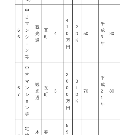
中
古
4
マ
平
観
1
２
6
ン
瓦
成
光
4
0
Ｄ
50
80
500
6
シ
町
3
通
万
Ｋ
ョ
年
円
ン
等
中
古
2
平
マ
0
３
観
成
6
ン
瓦
0
Ｌ
光
3
70
2
80
500
7
シ
町
0
Ｄ
通
1
ョ
万
Ｋ
年
ン
円
等
5
宅
木
春
9