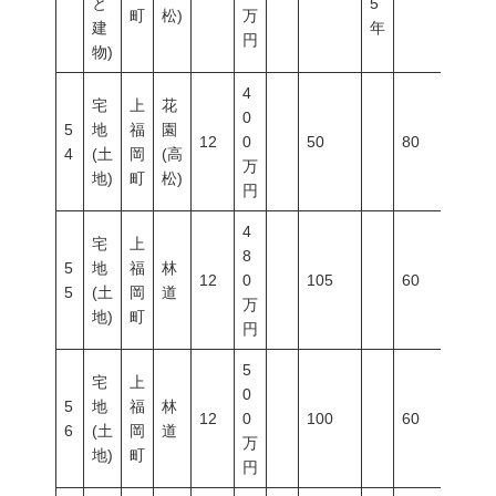
と
5
町
松)
万
建
年
円
物)
4
宅
上
花
0
5
地
福
園
12
0
50
80
300
4
(土
岡
(高
万
地)
町
松)
円
4
宅
上
8
5
地
福
林
12
0
105
60
200
5
(土
岡
道
万
地)
町
円
5
宅
上
0
5
地
福
林
12
0
100
60
200
6
(土
岡
道
万
地)
町
円