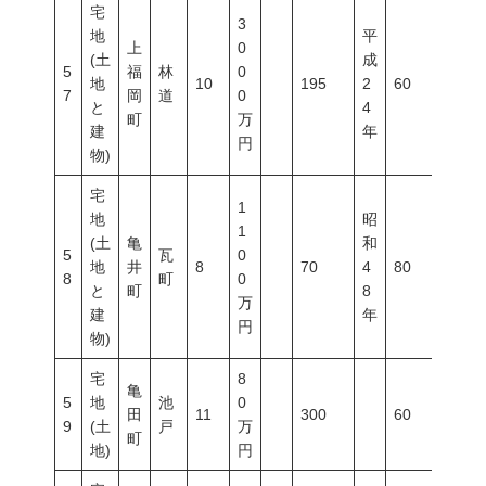
宅
3
地
平
上
0
(土
成
5
福
林
0
地
10
195
2
60
200
7
岡
道
0
と
4
町
万
建
年
円
物)
宅
1
地
昭
1
(土
亀
和
5
瓦
0
地
井
8
70
4
80
600
8
町
0
と
町
8
万
建
年
円
物)
宅
8
亀
5
地
池
0
田
11
300
60
100
9
(土
戸
万
町
地)
円