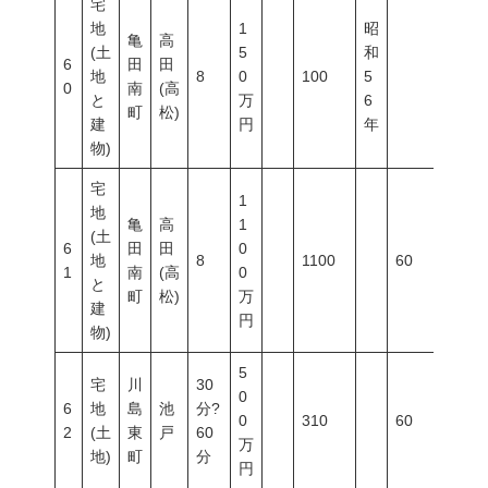
宅
地
1
昭
亀
高
(土
5
和
6
田
田
地
8
0
100
5
0
南
(高
と
万
6
町
松)
建
円
年
物)
宅
1
地
亀
高
1
(土
6
田
田
0
地
8
1100
60
100
1
南
(高
0
と
町
松)
万
建
円
物)
5
宅
川
30
0
6
地
島
池
分?
0
310
60
200
2
(土
東
戸
60
万
地)
町
分
円