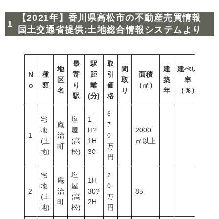
【2021年】香川県高松市の不動産売買情報
国土交通省提供:土地総合情報システムより
最
駅
取
地
間
建
建ぺい
N
種
寄
距
引
面積
容積
区
取
築
率
o
類
り
離
価
（㎡）
（％
名
り
年
（％）
駅
(分)
格
6
宅
塩
1
庵
7
地
屋
H?
2000
1
治
0
(土
(高
1H
㎡以上
町
万
地)
松)
30
円
宅
塩
2
庵
1H
地
屋
0
2
治
30?
85
(土
(高
万
町
2H
地)
松)
円