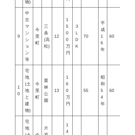
物)
中
古
1
平
マ
三
5
３
今
成
ン
条
0
Ｌ
9
里
12
70
1
60
200
シ
(高
0
Ｄ
町
6
ョ
松)
万
Ｋ
年
ン
円
等
宅
地
1
昭
栗
(土
今
6
和
1
林
地
里
13
0
55
5
60
200
0
公
と
町
万
4
園
建
円
年
物)
宅
1
地
片
4
(土
今
原