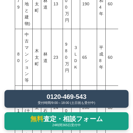
7
林
0
和
地
太
13
190
60
200
9
道
0
4
と
町
万
年
建
円
物)
中
古
9
マ
３
平
木
8
8
ン
林
Ｌ
成
太
23
0
65
60
200
0
シ
道
Ｄ
8
町
万
ョ
Ｋ
年
円
ン
等
2
0120-469-543
宅
7
木
受付時間/9:00～18:00 (土日祝も受付中)
8
地
伏
0
太
24
200
60
200
1
(土
石
0
町
地)
万
無料
査定・相談フォーム
円
24時間365日受付中