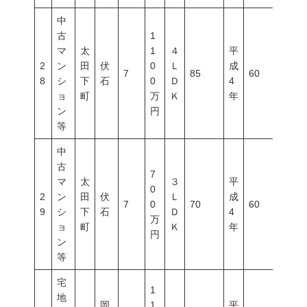
中
古
1
マ
太
1
４
平
2
ン
田
伏
0
Ｌ
成
7
85
60
200
8
シ
下
石
0
Ｄ
4
ョ
町
万
Ｋ
年
ン
円
等
中
古
7
マ
太
３
平
0
2
ン
田
伏
Ｌ
成
7
0
70
60
200
9
シ
下
石
Ｄ
4
万
ョ
町
Ｋ
年
円
ン
等
宅
1
地
岡
1
平