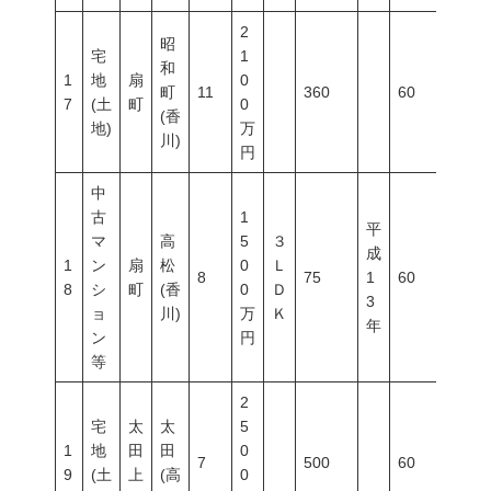
2
昭
宅
1
和
1
地
扇
0
町
11
360
60
200
7
(土
町
0
(香
地)
万
川)
円
中
古
1
平
マ
高
5
３
成
1
ン
扇
松
0
Ｌ
8
75
1
60
200
8
シ
町
(香
0
Ｄ
3
ョ
川)
万
Ｋ
年
ン
円
等
2
宅
太
太
5
1
地
田
田
0
7
500
60
200
9
(土
上
(高
0