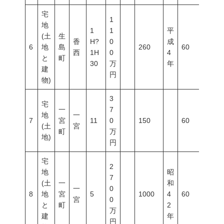
宅
1
地
1
1
平
(土
生
香
H?
0
成
6
地
島
260
60
100
西
1H
0
4
と
町
30
万
年
建
円
物)
3
宅
一
7
地
一
7
宮
11
0
150
60
200
(土
宮
町
万
地)
円
宅
2
地
昭
7
(土
一
和
一
0
8
地
宮
5
1000
4
60
200
宮
0
と
町
2
万
建
年
円