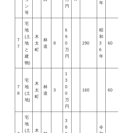
年
ン
円
等
宅
地
6
昭
(土
木
9
和
7
林
地
太
8
0
290
3
60
200
7
道
と
町
万
6
建
円
年
物)
1
宅
3
木
7
地
林
0
太
3
160
60
200
8
(土
道
0
町
地)
万
円
宅
3
地
8
令
(土
木