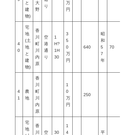
と
大
万
り
建
野
円
物)
宅
香
地
3
昭
川
空
1
(土
5
和
4
町
港
H?
地
0
640
5
70
200
0
川
通
1H
と
万
7
内
り
30
建
円
年
原
物)
香
川
1
4
農
町
0
250
1
地
川
万
内
円
原
宅
香
1
地
川
空
30
4
平