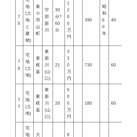
1
地
東
昭
宇
30
2
(土
小
和
7
部
分?
0
地
羽
390
6
40
60
5
新
60
0
と
山
0
川
分
万
建
町
年
円
物)
東
3
宅
東
新
3
7
地
梶
川
21
0
730
60
200
6
(土
返
(山
万
地)
口)
円
東
5
宅
東
新
0
7
地
梶
川
20
0
180
60
200
7
(土
返
(山
万
地)
口)
円
宅
地
大
8