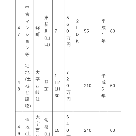
中
古
東
5
マ
２
平
新
6
4
ン
錦
Ｌ
成
川
7
0
55
80
400
7
シ
町
Ｄ
4
(山
万
ョ
Ｋ
年
口)
円
ン
等
宅
地
大
7
1
平
(土
字
2
4
琴
H?
成
地
西
0
210
60
200
8
芝
1H
5
と
岐
万
30
年
建
波
円
物)
大
6
宅
常
字
4
4
地
盤
西
15
0
240
60
200
9
(土
(山