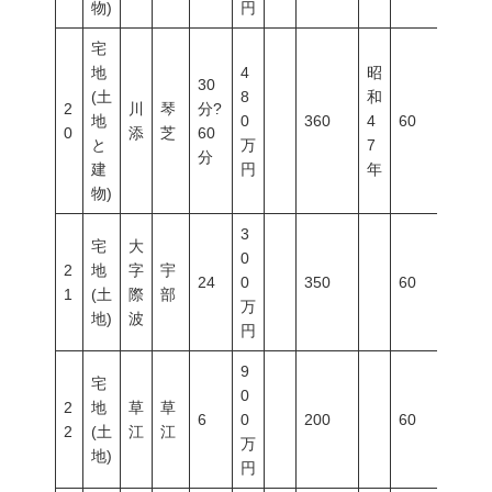
物)
円
宅
地
4
昭
30
(土
8
和
2
川
琴
分?
地
0
360
4
60
200
0
添
芝
60
と
万
7
分
建
円
年
物)
3
宅
大
0
2
地
字
宇
24
0
350
60
200
1
(土
際
部
万
地)
波
円
9
宅
0
2
地
草
草
6
0
200
60
200
2
(土
江
江
万
地)
円