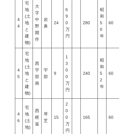
宅
大
地
6
昭
字
(土
9
和
4
中
岩
地
24
0
280
5
60
200
4
野
鼻
と
万
0
開
建
円
年
作
物)
宅
1
地
昭
西
3
(土
和
4
宇
宇
0
地
9
240
5
60
100
5
部
部
0
と
2
南
万
建
年
円
物)
2
宅
西
0
4
地
琴
梶
15
0
165
60
200
6
(土
芝
返
万
地)
円