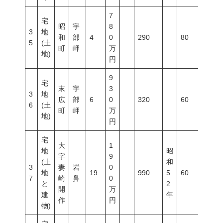
7
宅
昭
宇
8
3
地
和
部
4
0
290
80
400
5
(土
町
岬
万
地)
円
9
宅
末
宇
3
3
地
広
部
6
0
320
60
200
6
(土
町
岬
万
地)
円
宅
大
1
地
昭
字
9
(土
和
3
妻
岩
0
地
19
990
5
60
200
7
崎
鼻
0
と
2
開
万
建
年
作
円
物)