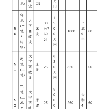
岐
万
地)
口)
波
円
宅
1
地
大
30
5
平
(土
字
5
床
分?
0
成
地
西
1800
60
100
0
波
60
0
9
と
岐
分
万
年
建
波
円
物)
大
6
宅
字
3
5
地
床
西
25
0
320
60
200
1
(土
波
岐
万
地)
波
円
宅
5
地
大
0
令
(土
字
5
床
0
和
地
西
25
260
60
200
2
波
0
4
と
岐