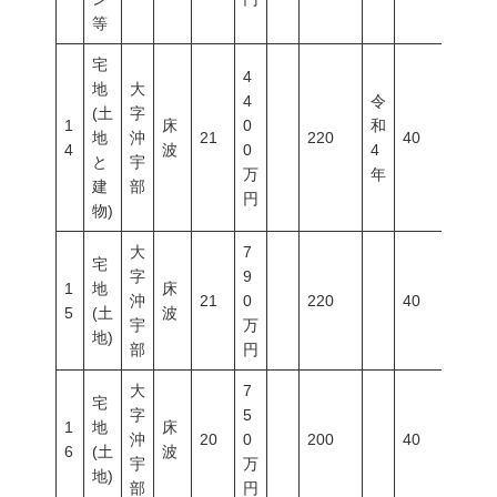
等
宅
4
地
大
4
令
(土
字
1
床
0
和
地
沖
21
220
40
50
4
波
0
4
と
宇
万
年
建
部
円
物)
大
7
宅
字
9
1
地
床
沖
21
0
220
40
50
5
(土
波
宇
万
地)
部
円
大
7
宅
字
5
1
地
床
沖
20
0
200
40
60
6
(土
波
宇
万
地)
部
円