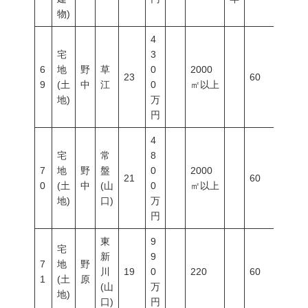
物)
4
宅
3
6
地
野
草
0
2000
23
60
200
9
(土
中
江
0
㎡以上
地)
万
円
4
宅
常
8
7
地
野
盤
0
2000
21
60
200
0
(土
中
(山
0
㎡以上
地)
口)
万
円
東
9
宅
新
9
7
地
野
川
19
0
220
60
200
1
(土
原
(山
万
地)
口)
円