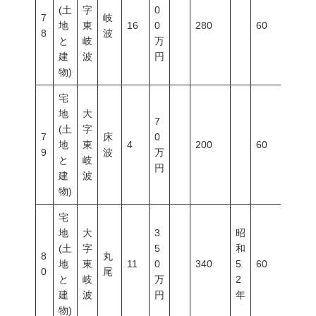
(土
字
0
7
岐
地
東
16
0
280
60
200
8
波
と
岐
万
建
波
円
物)
宅
地
大
7
(土
字
7
床
0
地
東
4
200
60
200
9
波
万
と
岐
円
建
波
物)
宅
地
大
3
昭
(土
字
5
和
8
丸
地
東
11
0
340
5
60
200
0
尾
と
岐
万
2
建
波
円
年
物)