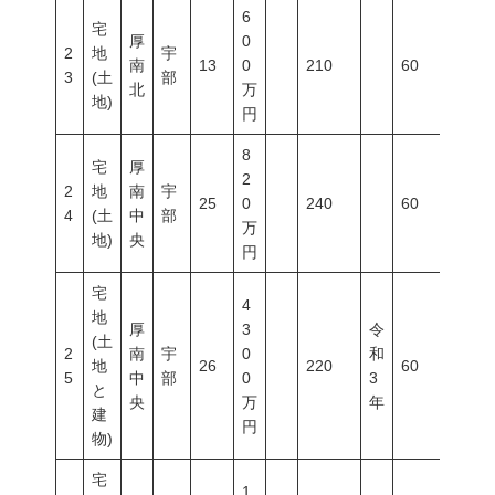
6
宅
厚
0
2
地
宇
南
13
0
210
60
200
3
(土
部
北
万
地)
円
8
宅
厚
2
2
地
南
宇
25
0
240
60
200
4
(土
中
部
万
地)
央
円
宅
4
地
厚
3
令
(土
2
南
宇
0
和
地
26
220
60
200
5
中
部
0
3
と
央
万
年
建
円
物)
宅
1