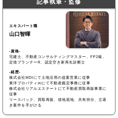
記事執筆・監修
エキスパート職
山口智暉
-資格-
宅建士、不動産コンサルティングマスター、FP2級、
定借プランナーR、認定空き家再生診断士
-経歴-
株式会社MDIにて土地活用の提案営業に従事
東洋プロパティ㈱にて不動産鑑定事務に従事
株式会社リアルエステートにて不動産買取再販事業に
従事
リースバック、買取再販、借地底地、共有持分、立退
き案件を手がける