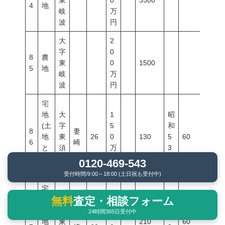
東
0
3500
4
地
岐
万
波
円
大
2
字
0
8
農
東
0
1500
5
地
岐
万
波
円
宅
地
大
1
昭
(土
字
5
和
8
妻
地
東
26
0
130
5
60
200
6
崎
と
須
万
3
建
恵
円
年
0120-469-543
物)
受付時間/9:00～18:00 (土日祝も受付中)
宅
2
無料
査定・相談フォーム
地
大
30
2
令
(土
字
24時間365日受付中
8
妻
分?
0
和
地
東
210
60
100