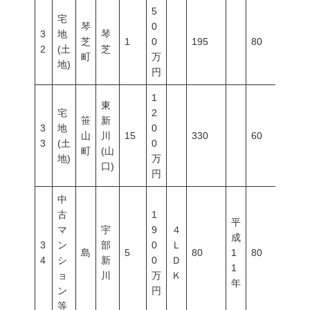
5
宅
琴
0
3
地
琴
芝
1
0
195
80
300
2
(土
芝
町
万
地)
円
1
東
宅
2
笹
新
3
地
0
山
川
15
330
60
200
3
(土
0
町
(山
地)
万
口)
円
中
古
1
平
マ
宇
9
４
成
3
ン
部
0
Ｌ
島
5
80
1
80
300
4
シ
新
0
Ｄ
1
ョ
川
万
Ｋ
年
ン
円
等