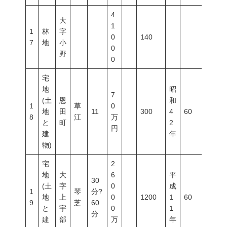
4
大
1
1
林
字
0
140
7
地
小
0
野
0
宅
地
昭
7
(土
恩
和
1
草
0
地
田
11
300
4
60
200
8
江
万
と
町
2
円
建
年
物)
宅
2
地
大
6
平
30
(土
字
0
成
1
琴
分?
地
上
0
1200
1
60
200
9
芝
60
と
宇
0
1
分
建
部
万
年