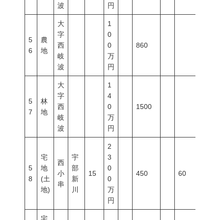
波
円
大
1
字
0
5
農
西
0
860
6
地
岐
万
波
円
大
1
字
4
5
林
西
0
1500
7
地
岐
万
波
円
2
宅
宇
3
西
5
地
部
0
小
15
450
60
200
8
(土
新
0
串
地)
川
万
円
宅