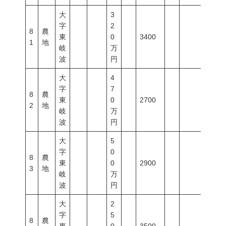
大
3
字
2
8
農
東
0
3400
1
地
岐
万
波
円
大
4
字
7
8
農
東
0
2700
2
地
岐
万
波
円
大
5
字
0
8
農
東
0
2900
3
地
岐
万
波
円
大
2
字
5
8
農