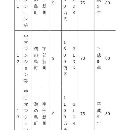
9
75
80
300
1
シ
島
新
0
Ｄ
9
ョ
町
川
万
Ｋ
年
ン
円
等
中
古
1
マ
鵜
宇
3
３
平
1
ン
の
部
0
Ｌ
成
9
70
80
300
2
シ
島
新
0
Ｄ
9
ョ
町
川
万
Ｋ
年
ン
円
等
中
古
1
マ
鵜
宇
1
３
平
1
ン
の
部
0
Ｌ
成
9
75
80
300
3
シ
島
新
0
Ｄ
9
ョ
町
川
万
Ｋ
年
ン
円