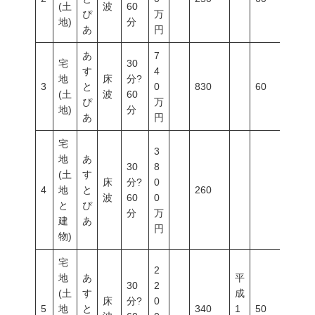
(土
波
60
ぴ
万
地)
分
あ
円
あ
7
宅
30
す
4
地
床
分?
3
と
0
830
60
200
(土
波
60
ぴ
万
地)
分
あ
円
宅
3
地
あ
30
8
(土
す
床
分?
0
4
地
と
260
波
60
0
と
ぴ
分
万
建
あ
円
物)
宅
2
地
あ
平
30
2
(土
す
成
床
分?
0
5
地
と
340
1
50
100