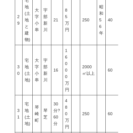
宅
地
昭
大
宇
8
(土
和
2
字
部
5
地
21
250
5
40
60
9
小
新
万
と
6
串
川
円
建
年
物)
1
6
宅
大
宇
0
3
地
字
部
2000
16
0
60
200
0
(土
小
新
㎡以上
0
地)
串
川
万
円
4
宅
30
琴
8
3
地
琴
分?
崎
0
250
60
200
1
(土
芝
60
町
万
地)
分
円