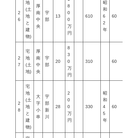
地
昭
厚
8
(土
和
2
南
宇
0
地
13
610
6
60
200
6
中
部
0
と
2
央
万
建
年
円
物)
8
宅
厚
3
2
地
南
宇
20
0
310
60
200
7
(土
中
部
万
地)
央
円
宅
地
2
昭
大
宇
(土
0
和
2
字
部
地
28
0
330
4
60
200
8
小
新
と
万
5
串
川
建
円
年
物)