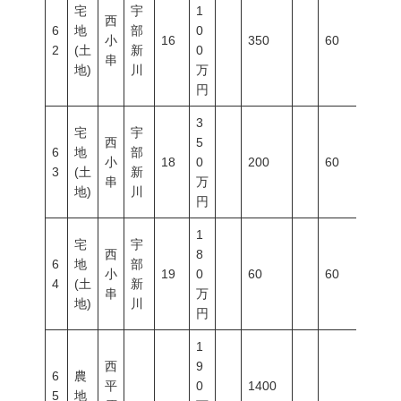
宅
宇
1
西
6
地
部
0
小
16
350
60
200
2
(土
新
0
串
地)
川
万
円
3
宅
宇
西
5
6
地
部
小
18
0
200
60
200
3
(土
新
串
万
地)
川
円
1
宅
宇
西
8
6
地
部
小
19
0
60
60
200
4
(土
新
串
万
地)
川
円
1
西
9
6
農
平
0
1400
5
地