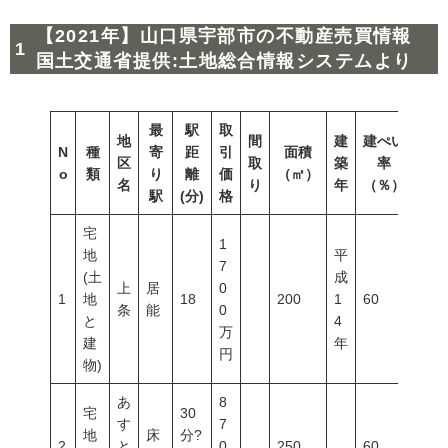
【2021年】山口県宇部市の不動産売買情報
国土交通省提供:土地総合情報システムより
最
駅
取
地
間
建
建ぺい
N
種
寄
距
引
面積
容積
区
取
築
率
o
類
り
離
価
（㎡）
（％
名
り
年
（％）
駅
(分)
格
宅
1
地
平
7
(土
成
上
居
0
1
地
18
200
1
60
200
条
能
0
と
4
万
建
年
円
物)
あ
8
宅
30
す
7
地
床
分?
2
と
0
250
60
200