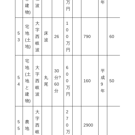
万
年
建
波
円
物)
大
1
宅
字
0
5
地
床
西
26
0
790
60
100
3
(土
波
岐
万
地)
波
円
宅
地
大
6
30
平
(土
字
0
5
丸
分?
成
地
西
0
160
50
100
4
尾
60
9
と
岐
万
分
年
建
波
円
物)
大
2
字
7
5
農
西
0
2900
5
地
岐
万