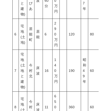
波
60
0
と
ぴ
7
分
万
建
あ
年
円
物)
2
宅
居
9
地
居
6
能
6
0
120
80
300
(土
能
町
万
地)
円
宅
地
1
昭
(土
今
4
和
床
7
地
村
16
0
190
4
60
200
波
と
北
万
9
建
円
年
物)
6
宅
今
5
地
床
8
村
11
0
360
60
200
(土
波