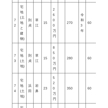
宅
2
地
6
令
(土
7
則
草
0
和
地
15
270
60
200
2
貞
江
0
3
と
万
年
建
円
物)
8
宅
5
7
地
則
草
15
0
280
60
200
3
(土
貞
江
万
地)
円
5
宅
2
7
地
浜
岩
23
0
350
60
200
4
(土
田
鼻
万
地)
円
宅