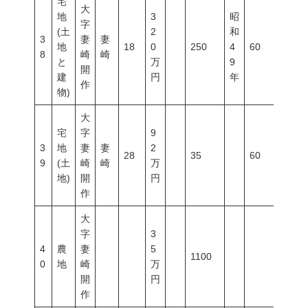
宅
大
地
3
昭
字
(土
2
和
3
妻
妻
地
18
0
250
4
60
200
8
崎
崎
と
万
9
開
建
円
年
作
物)
大
宅
字
9
3
地
妻
妻
2
28
35
60
200
9
(土
崎
崎
万
地)
開
円
作
大
字
3
4
農
妻
5
1100
0
地
崎
万
開
円
作