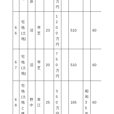
原
万
円
1
宅
2
6
地
琴
0
沼
23
510
60
200
6
(土
芝
0
地)
万
円
7
宅
5
6
地
琴
沼
20
0
510
60
200
7
(土
芝
万
地)
円
宅
地
3
昭
(土
5
和
6
野
草
地
25
0
165
3
60
200
8
中
江
と
万
5
建
円
年