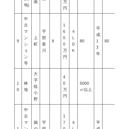
南
万
地)
円
中
古
1
平
マ
宇
6
４
成
ン
上
部
0
Ｌ
9
8
80
1
80
400
シ
町
新
0
Ｄ
3
ョ
川
万
Ｋ
年
ン
円
等
大
4
字
1
林
0
5000
棯
0
地
万
㎡以上
小
円
野
中
古
1
マ
鵜
宇
7
４
平
1
ン
の
部
0
Ｌ
成