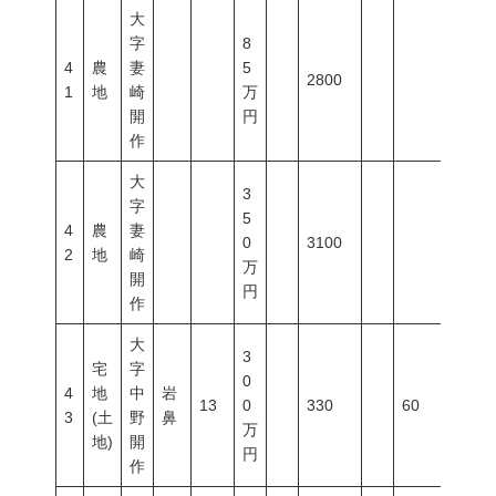
大
字
8
4
農
妻
5
2800
1
地
崎
万
開
円
作
大
3
字
5
4
農
妻
0
3100
2
地
崎
万
開
円
作
大
3
宅
字
0
4
地
中
岩
13
0
330
60
200
3
(土
野
鼻
万
地)
開
円
作