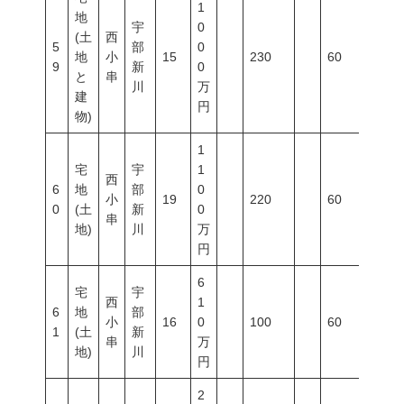
1
地
宇
0
(土
西
5
部
0
地
小
15
230
60
200
9
新
0
と
串
川
万
建
円
物)
1
宅
宇
1
西
6
地
部
0
小
19
220
60
200
0
(土
新
0
串
地)
川
万
円
6
宅
宇
西
1
6
地
部
小
16
0
100
60
200
1
(土
新
串
万
地)
川
円
2