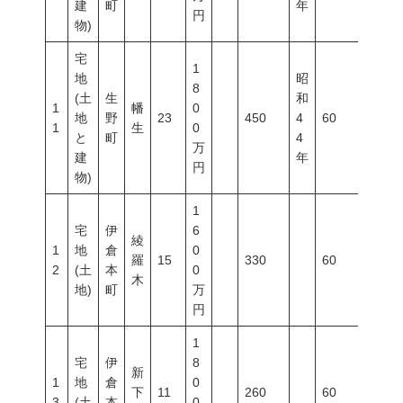
建
町
年
円
物)
宅
1
地
昭
8
(土
生
和
1
幡
0
地
野
23
450
4
60
200
1
生
0
と
町
4
万
建
年
円
物)
1
宅
伊
6
綾
1
地
倉
0
羅
15
330
60
200
2
(土
本
0
木
地)
町
万
円
1
宅
伊
8
新
1
地
倉
0
下
11
260
60
200
3
(土
本
0