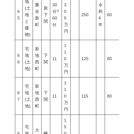
地
勝
30
3
令
(土
新
6
谷
分?
0
和
地
下
250
60
200
5
新
60
0
4
と
関
町
分
万
年
建
円
物)
1
宅
新
1
6
地
地
下
11
0
125
80
400
6
(土
西
関
万
地)
町
円
1
宅
新
1
6
地
地
下
11
0
115
80
400
7
(土
西
関
万
地)
町
円
1
宅
5
大
6
地
幡
0