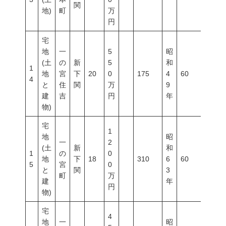
関
地)
町
万
円
宅
地
一
5
昭
(土
の
新
5
和
1
地
宮
下
20
0
175
4
60
200
4
と
住
関
万
9
建
吉
円
年
物)
宅
1
地
昭
一
2
(土
新
和
1
の
0
地
下
18
310
6
60
200
5
宮
0
と
関
3
町
万
建
年
円
物)
宅
4
地
一
昭