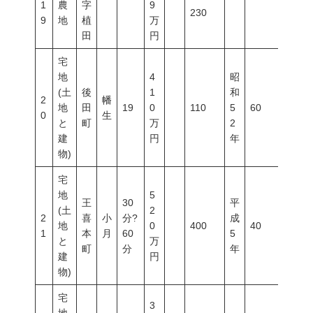
1
農
字
9
230
9
地
植
万
田
円
宅
地
4
昭
(土
後
1
和
2
幡
地
田
19
0
110
5
60
200
0
生
と
町
万
2
建
円
年
物)
宅
地
5
王
30
平
(土
2
2
喜
小
分?
成
地
0
400
40
80
1
本
月
60
5
と
万
町
分
年
建
円
物)
宅
3