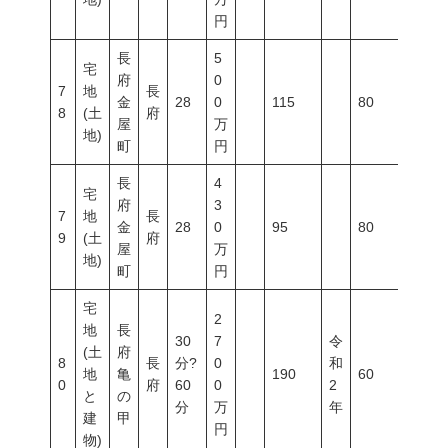
円
長
5
宅
府
0
7
地
長
金
28
0
115
80
400
8
(土
府
屋
万
地)
町
円
長
4
宅
府
3
7
地
長
金
28
0
95
80
400
9
(土
府
屋
万
地)
町
円
宅
2
地
長
30
7
令
(土
府
8
長
分?
0
和
地
亀
190
60
200
0
府
60
0
2
と
の
分
万
年
建
甲
円
物)