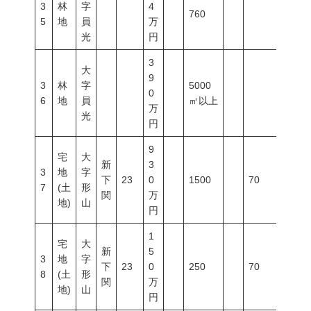
3
林
字
4
760
5
地
員
万
光
円
3
大
9
3
林
字
5000
0
6
地
員
㎡以上
万
光
円
9
宅
大
新
3
3
地
字
下
23
0
1500
70
200
7
(土
形
関
万
地)
山
円
1
宅
大
新
5
3
地
字
下
23
0
250
70
200
8
(土
形
関
万
地)
山
円