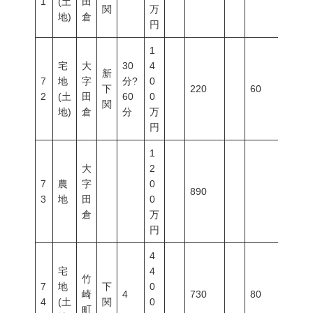
1
(土
田
関
万
地)
倉
円
1
宅
大
30
4
新
7
地
字
分?
0
下
220
60
200
2
(土
田
60
0
関
地)
倉
分
万
円
1
大
2
7
農
字
0
890
3
地
田
0
倉
万
円
4
宅
4
竹
7
地
下
0
崎
4
730
80
400
4
(土
関
0
町