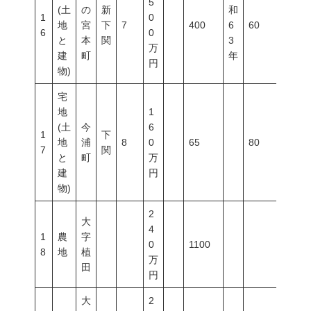
5
(土
の
新
和
1
0
地
宮
下
7
400
6
60
200
6
0
と
本
関
3
万
建
町
年
円
物)
宅
地
1
(土
今
6
1
下
地
浦
8
0
65
80
400
7
関
と
町
万
建
円
物)
2
大
4
1
農
字
0
1100
8
地
植
万
田
円
大
2