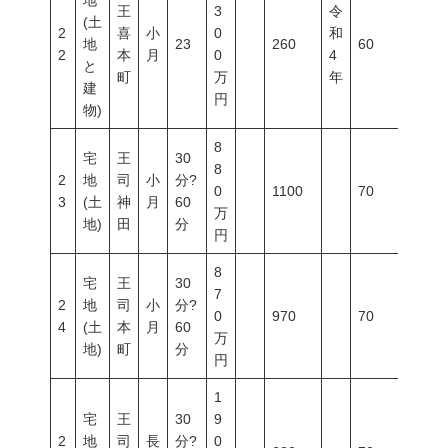
地
王
3
令
(土
2
喜
小
0
和
地
23
260
60
200
2
本
月
0
4
と
町
万
年
建
円
物)
8
宅
王
30
8
2
地
司
小
分?
0
1100
70
200
3
(土
神
月
60
万
地)
田
分
円
8
宅
王
30
7
2
地
司
小
分?
0
970
70
200
4
(土
本
月
60
万
地)
町
分
円
1
宅
王
30
9
2
地
司
長
分?
0