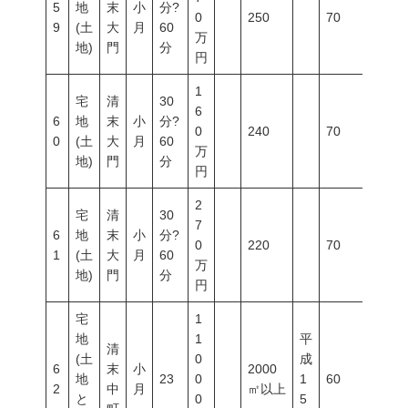
5
地
末
小
分?
0
250
70
200
9
(土
大
月
60
万
地)
門
分
円
1
宅
清
30
6
6
地
末
小
分?
0
240
70
200
0
(土
大
月
60
万
地)
門
分
円
2
宅
清
30
7
6
地
末
小
分?
0
220
70
200
1
(土
大
月
60
万
地)
門
分
円
宅
1
地
1
平
清
(土
0
成
6
末
小
2000
地
23
0
1
60
200
2
中
月
㎡以上
と
0
5