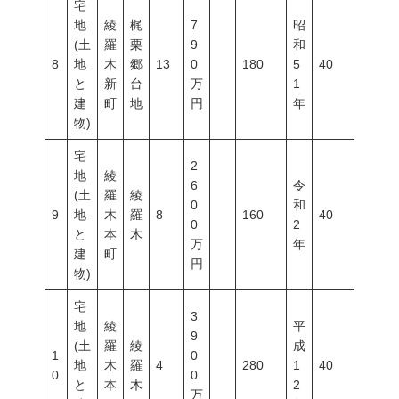
宅
地
綾
梶
7
昭
(土
羅
栗
9
和
8
地
木
郷
13
0
180
5
40
200
と
新
台
万
1
建
町
地
円
年
物)
宅
2
地
綾
6
令
(土
羅
綾
0
和
9
地
木
羅
8
160
40
80
0
2
と
本
木
万
年
建
町
円
物)
宅
3
地
綾
平
9
(土
羅
綾
成
1
0
地
木
羅
4
280
1
40
80
0
0
と
本
木
2
万