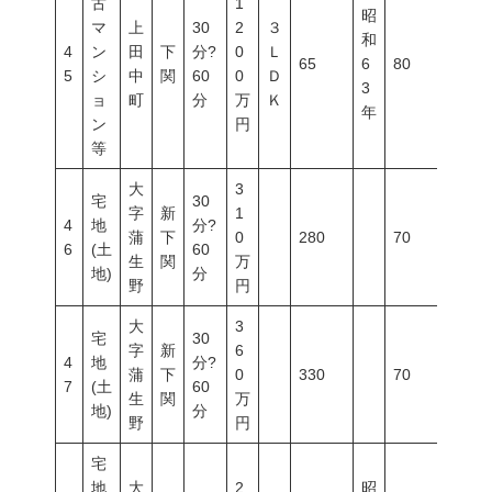
古
1
昭
マ
上
30
2
３
和
4
ン
田
下
分?
0
Ｌ
65
6
80
400
5
シ
中
関
60
0
Ｄ
3
ョ
町
分
万
Ｋ
年
ン
円
等
大
3
宅
30
字
新
1
4
地
分?
蒲
下
0
280
70
200
6
(土
60
生
関
万
地)
分
野
円
大
3
宅
30
字
新
6
4
地
分?
蒲
下
0
330
70
200
7
(土
60
生
関
万
地)
分
野
円
宅
地
大
2
昭