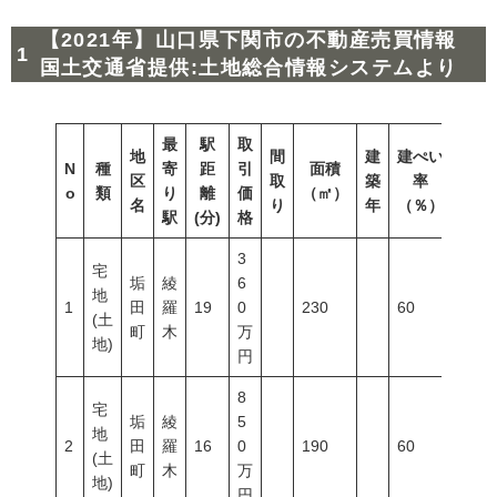
【2021年】山口県下関市の不動産売買情報
国土交通省提供:土地総合情報システムより
最
駅
取
地
間
建
建ぺい
N
種
寄
距
引
面積
容積
区
取
築
率
o
類
り
離
価
（㎡）
（％
名
り
年
（％）
駅
(分)
格
3
宅
垢
綾
6
地
1
田
羅
19
0
230
60
200
(土
町
木
万
地)
円
8
宅
垢
綾
5
地
2
田
羅
16
0
190
60
200
(土
町
木
万
地)
円