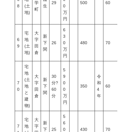
学
29
500
60
200
8
(土
生
0
町
地)
万
円
6
宅
大
新
3
6
地
字
下
26
0
480
70
200
9
(土
田
関
万
地)
倉
円
宅
5
地
大
30
9
令
(土
新
7
字
分?
0
和
地
下
350
60
200
0
田
60
0
4
と
関
倉
分
万
年
建
円
物)
5
宅
大
新
6
7
地
字
下
25
0
430
70
200