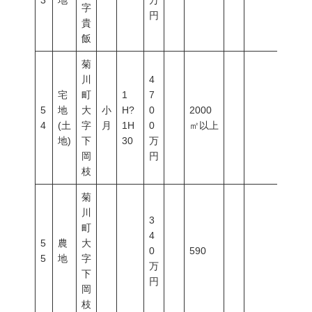
3
地
万
字
円
貴
飯
菊
川
4
宅
町
1
7
5
地
大
小
H?
0
2000
4
(土
字
月
1H
0
㎡以上
地)
下
30
万
岡
円
枝
菊
川
3
町
4
5
農
大
0
590
5
地
字
万
下
円
岡
枝