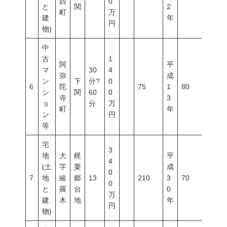
西
0
と
関
2
町
万
建
年
円
物)
中
古
1
阿
平
マ
30
4
弥
成
ン
下
分?
0
6
陀
75
1
80
400
シ
関
60
0
寺
3
ョ
分
万
町
年
ン
円
等
宅
3
地
大
梶
平
4
(土
字
栗
成
0
7
地
綾
郷
13
210
3
70
200
0
と
羅
台
0
万
建
木
地
年
円
物)