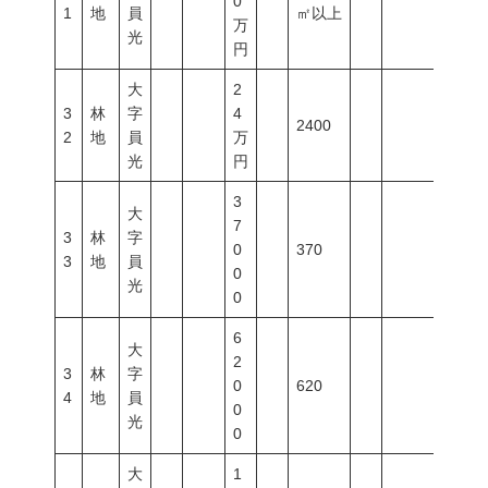
0
1
地
員
㎡以上
万
光
円
大
2
3
林
字
4
2400
2
地
員
万
光
円
3
大
7
3
林
字
0
370
3
地
員
0
光
0
6
大
2
3
林
字
0
620
4
地
員
0
光
0
大
1