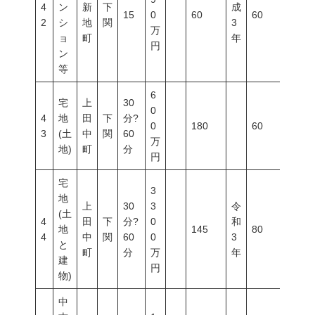
4
ン
新
下
成
15
0
60
60
200
2
シ
地
関
3
万
ョ
町
年
円
ン
等
6
宅
上
30
0
4
地
田
下
分?
0
180
60
200
3
(土
中
関
60
万
地)
町
分
円
宅
3
地
上
30
3
令
(土
4
田
下
分?
0
和
地
145
80
400
4
中
関
60
0
3
と
町
分
万
年
建
円
物)
中