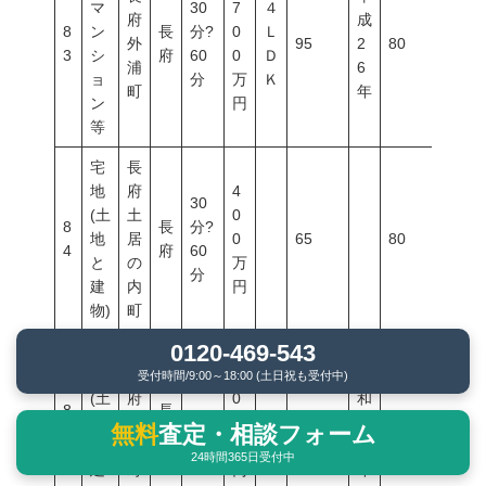
マ
30
7
４
府
成
8
ン
長
分?
0
Ｌ
外
95
2
80
400
3
シ
府
60
0
Ｄ
浦
6
ョ
分
万
Ｋ
町
年
ン
円
等
宅
長
地
府
4
30
(土
土
0
8
長
分?
地
居
0
65
80
400
4
府
60
と
の
万
分
建
内
円
物)
町
0120-469-543
宅
地
長
4
昭
受付時間/9:00～18:00 (土日祝も受付中)
(土
府
0
和
8
長
地
豊
26
0
210
4
40
80
無料
査定・相談フォーム
5
府
と
浦
万
5
24時間365日受付中
建
町
円
年