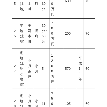
630
70
200
5
(土
本
府
60
0
地)
町
分
万
円
7
宅
王
30
0
2
地
司
長
分?
0
200
70
200
6
(土
本
府
60
万
地)
町
分
円
宅
1
地
平
小
2
(土
成
2
月
小
0
地
5
570
1
60
200
7
茶
月
0
と
2
屋
万
建
年
円
物)
3
宅
小
5
2
地
月
小
11
0
105
60
200
8
(土
本
月