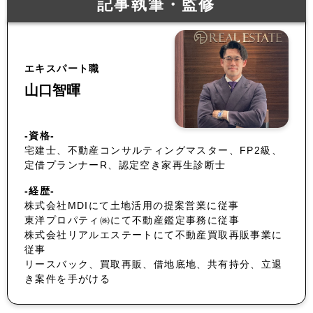
記事執筆・監修
エキスパート職
山口智暉
-資格-
宅建士、不動産コンサルティングマスター、FP2級、
定借プランナーR、認定空き家再生診断士
-経歴-
株式会社MDIにて土地活用の提案営業に従事
東洋プロパティ㈱にて不動産鑑定事務に従事
株式会社リアルエステートにて不動産買取再販事業に
従事
リースバック、買取再販、借地底地、共有持分、立退
き案件を手がける