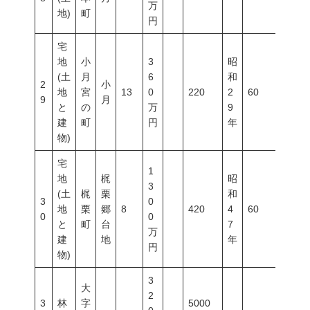
万
地)
町
円
宅
地
小
3
昭
(土
月
6
和
2
小
地
宮
13
0
220
2
60
200
9
月
と
の
万
9
建
町
円
年
物)
宅
1
地
梶
昭
3
(土
梶
栗
和
3
0
地
栗
郷
8
420
4
60
200
0
0
と
町
台
7
万
建
地
年
円
物)
3
大
2
3
林
字
5000