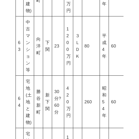
町
建
万
年
物)
円
中
古
1
マ
2
３
平
向
6
ン
下
0
Ｌ
成
洋
23
80
60
200
3
シ
関
0
Ｄ
4
町
ョ
万
Ｋ
年
ン
円
等
宅
地
4
昭
勝
30
(土
新
2
和
6
谷
分?
地
下
0
260
5
60
200
4
新
60
と
関
万
4
町
分
建
円
年
物)
宅
1