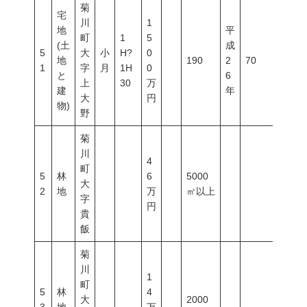
菊
宅
川
1
地
平
町
1
5
(土
成
5
大
小
H?
0
地
190
2
70
200
1
字
月
1H
0
と
6
上
30
万
建
年
大
円
物)
野
菊
川
4
町
5
林
6
5000
大
2
地
万
㎡以上
字
円
貴
飯
菊
川
1
町
5
林
4
大
2000