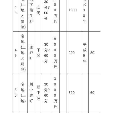
30
(土
字
0
和
4
安
分?
地
蒲
0
1300
3
8
岡
60
と
生
万
0
分
建
野
円
年
物)
宅
8
地
30
0
平
(土
唐
4
下
分?
0
成
地
戸
290
80
600
9
関
60
0
9
と
町
分
万
年
建
円
物)
3
宅
川
30
0
新
5
地
中
分?
0
下
320
60
200
0
(土
豊
60
0
関
地)
町
分
万
円