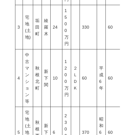
1
宅
5
垢
綾
地
0
3
田
羅
24
330
60
200
(土
0
町
木
地)
万
円
中
古
1
マ
秋
2
２
平
新
ン
根
0
Ｌ
成
4
下
10
60
60
200
シ
北
0
Ｄ
6
関
ョ
町
万
Ｋ
年
ン
円
等
宅
2
地
昭
秋
3
(土
新
和
根
0
5
地
下
6
370
6
60
200