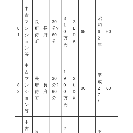
中
古
3
昭
マ
長
30
３
1
和
8
ン
府
長
分?
Ｌ
0
65
6
60
200
1
シ
侍
府
60
Ｄ
万
2
ョ
町
分
Ｋ
円
年
ン
等
中
古
1
平
マ
長
30
9
３
成
8
ン
府
長
分?
0
Ｌ
80
2
60
200
2
シ
侍
府
60
0
Ｄ
7
ョ
町
分
万
Ｋ
年
ン
円
等
中
古
2
長
平