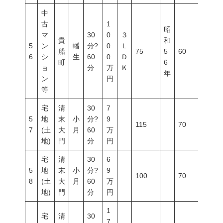
中
古
1
昭
マ
30
0
３
貴
和
5
ン
幡
分?
0
Ｌ
船
75
5
60
200
6
シ
生
60
0
Ｄ
町
6
ョ
分
万
Ｋ
年
ン
円
等
宅
清
30
7
5
地
末
小
分?
9
115
70
200
7
(土
大
月
60
万
地)
門
分
円
宅
清
30
6
5
地
末
小
分?
9
100
70
200
8
(土
大
月
60
万
地)
門
分
円
1
宅
清
30
7