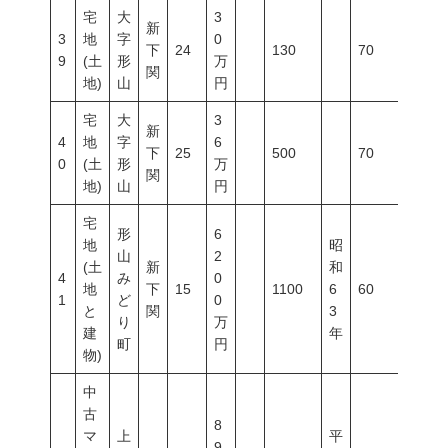
宅
大
3
新
3
地
字
0
下
24
130
70
200
9
(土
形
万
関
地)
山
円
宅
大
3
新
4
地
字
6
下
25
500
70
200
0
(土
形
万
関
地)
山
円
宅
形
6
地
昭
山
2
(土
新
和
4
み
0
地
下
15
1100
6
60
200
1
ど
0
と
関
3
り
万
建
年
町
円
物)
中
古
8
マ
上
平
9