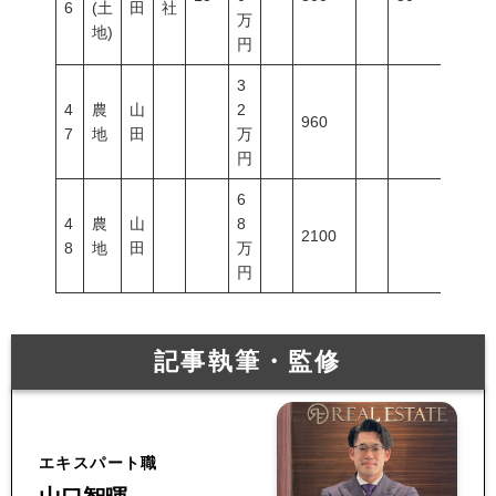
6
(土
田
社
万
地)
円
3
4
農
山
2
960
7
地
田
万
円
6
4
農
山
8
2100
8
地
田
万
円
記事執筆・監修
エキスパート職