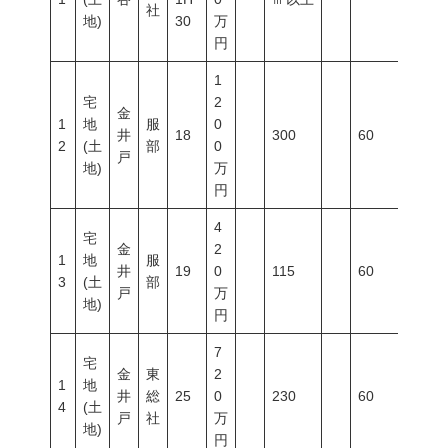
社
地)
30
万
円
1
宅
2
金
1
地
服
0
井
18
300
60
100
2
(土
部
0
戸
地)
万
円
4
宅
金
2
1
地
服
井
19
0
115
60
100
3
(土
部
戸
万
地)
円
7
宅
金
東
2
1
地
井
総
25
0
230
60
100
4
(土
戸
社
万
地)
円