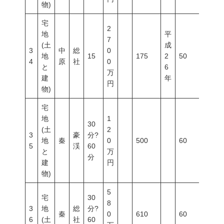
物)
宅
2
地
平
7
(土
成
3
中
総
0
地
15
175
2
50
80
4
原
社
0
と
6
万
建
年
円
物)
宅
地
1
30
(土
2
3
豪
分?
地
秦
0
500
60
100
5
渓
60
と
万
分
建
円
物)
5
宅
30
8
3
地
総
分?
秦
0
610
60
100
6
(土
社
60