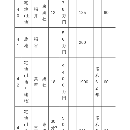
宅
7
東
4
地
福
8
総
12
125
60
100
0
(土
井
万
社
地)
円
5
4
農
福
6
260
1
地
谷
万
円
宅
9
地
昭
4
(土
和
4
真
総
0
地
18
1900
6
60
200
2
壁
社
0
と
2
万
建
年
円
物)
宅
地
5
昭
30
(土
東
0
和
4
三
分?