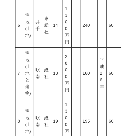
1
宅
3
東
地
井
0
6
総
14
240
60
100
(土
手
0
社
地)
万
円
宅
2
地
平
8
(土
成
駅
総
0
7
地
13
160
2
60
200
南
社
0
と
6
万
建
年
円
物)
1
宅
3
地
駅
総
0
8
19
195
60
200
(土
南
社
0
地)
万