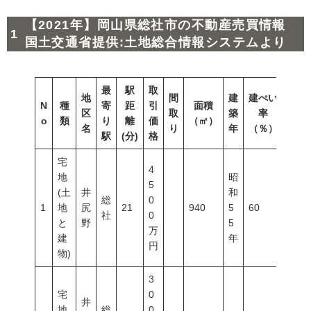
【2021年】岡山県総社市の不動産売買情報
国土交通省提供:土地総合情報システムより
最
駅
取
地
間
建
建ぺい
N
種
寄
距
引
面積
容積
区
取
築
率
o
類
り
離
価
（㎡）
（％
名
り
年
（％）
駅
(分)
格
宅
4
地
昭
5
(土
井
和
総
0
1
地
尻
21
940
5
60
200
社
0
と
野
5
万
建
年
円
物)
3
宅
0
井
地
総
0