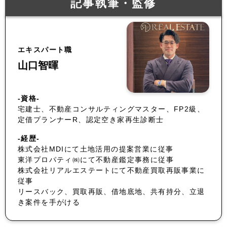
記事執筆・監修
エキスパート職
山口智暉
-資格-
宅建士、不動産コンサルティングマスター、FP2級、
定借プランナーR、認定空き家再生診断士
-経歴-
株式会社MDIにて土地活用の提案営業に従事
東洋プロパティ㈱にて不動産鑑定事務に従事
株式会社リアルエステートにて不動産買取再販事業に
従事
リースバック、買取再販、借地底地、共有持分、立退
き案件を手がける