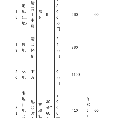
1
清
宅
8
音
1
地
清
0
上
8
680
60
200
8
(土
音
0
中
地)
万
島
円
清
2
1
農
音
4
780
9
地
軽
万
部
円
2
2
林
下
0
1100
0
地
倉
万
円
宅
1
地
昭
地
30
0
(土
東
和
2
頭
分?
0
地
総
410
6
60
200
1
片
60
0
と
社
1