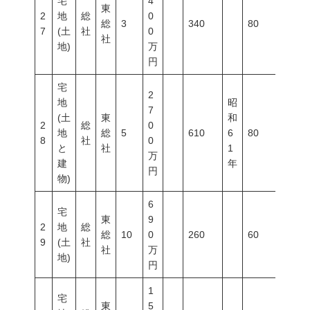
宅
4
東
2
地
総
0
総
3
340
80
200
7
(土
社
0
社
地)
万
円
宅
2
地
昭
7
(土
東
和
2
総
0
地
総
5
610
6
80
200
8
社
0
と
社
1
万
建
年
円
物)
6
宅
東
9
2
地
総
総
10
0
260
60
100
9
(土
社
社
万
地)
円
1
宅
東
5