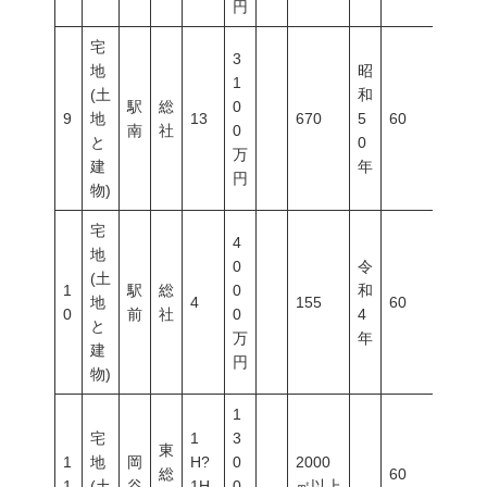
円
宅
3
地
昭
1
(土
和
駅
総
0
9
地
13
670
5
60
200
南
社
0
と
0
万
建
年
円
物)
宅
4
地
0
令
(土
1
駅
総
0
和
地
4
155
60
200
0
前
社
0
4
と
万
年
建
円
物)
1
宅
1
3
東
1
地
岡
H?
0
2000
総
60
100
1
(土
谷
1H
0
㎡以上