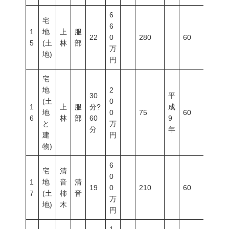
6
宅
6
1
地
上
服
22
0
280
60
100
5
(土
林
部
万
地)
円
宅
地
2
30
平
(土
0
1
上
服
分?
成
地
0
75
60
100
6
林
部
60
9
と
万
分
年
建
円
物)
6
宅
清
0
1
地
音
清
19
0
210
60
200
7
(土
柿
音
万
地)
木
円