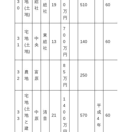
3
地
総
総
19
0
510
60
100
0
(土
社
社
万
地)
円
7
宅
東
0
3
地
中
総
13
0
140
60
200
1
(土
央
社
万
地)
円
8
3
農
富
5
250
2
地
原
万
円
宅
1
地
4
平
(土
3
中
清
0
成
地
21
570
60
200
3
原
音
0
4
と
万
年
建
円