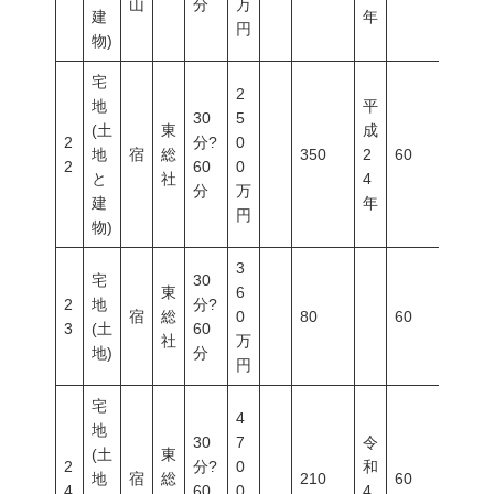
山
分
万
建
年
円
物)
宅
2
地
平
30
5
(土
東
成
2
分?
0
地
宿
総
350
2
60
100
2
60
0
と
社
4
分
万
建
年
円
物)
3
宅
30
東
6
2
地
分?
宿
総
0
80
60
100
3
(土
60
社
万
地)
分
円
宅
4
地
30
7
令
(土
東
2
分?
0
和
地
宿
総
210
60
100
4
60
0
4