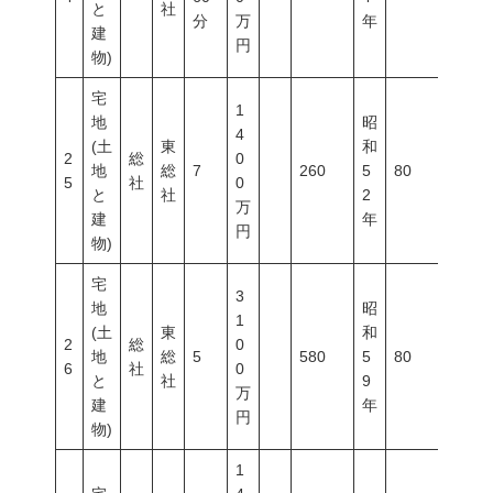
と
社
分
万
年
建
円
物)
宅
1
地
昭
4
(土
東
和
2
総
0
地
総
7
260
5
80
200
5
社
0
と
社
2
万
建
年
円
物)
宅
3
地
昭
1
(土
東
和
2
総
0
地
総
5
580
5
80
200
6
社
0
と
社
9
万
建
年
円
物)
1