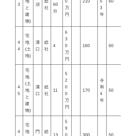
地
総
0
210
5
60
100
3
須
60
と
社
万
3
分
建
円
年
物)
6
宅
3
4
地
溝
総
4
0
160
60
200
4
(土
口
社
万
地)
円
宅
5
地
2
令
(土
4
溝
総
0
和
地
11
170
50
80
5
口
社
0
4
と
万
年
建
円
物)
5
宅
9
4
地
門
総
13
0
300
50
80