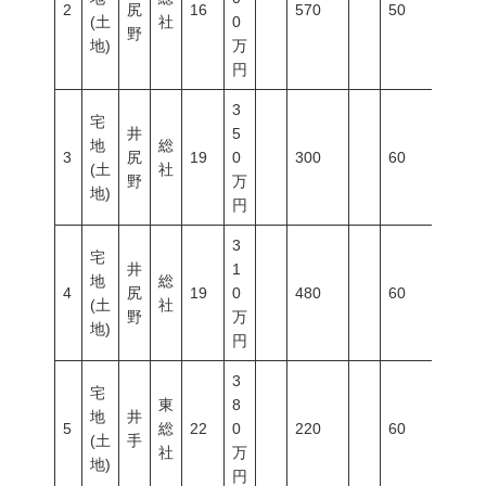
2
尻
16
570
50
80
(土
社
0
野
地)
万
円
3
宅
井
5
地
総
3
尻
19
0
300
60
200
(土
社
野
万
地)
円
3
宅
井
1
地
総
4
尻
19
0
480
60
200
(土
社
野
万
地)
円
3
宅
東
8
地
井
5
総
22
0
220
60
200
(土
手
社
万
地)
円