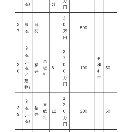
万
地)
分
円
2
3
農
日
0
590
7
地
羽
万
円
宅
3
地
7
令
(土
東
3
福
0
和
地
総
8
190
50
80
8
井
0
4
と
社
万
年
建
円
物)
1
宅
東
2
3
地
福
総
12
0
200
60
100
9
(土
井
社
万
地)
円