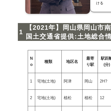
ける
【2021年】岡山県岡山市
国土交通省提供:土地総合
N
最寄
駅距
種類
地区名
o
り駅
(分)
1
宅地(土地)
阿津
岡山
2H?
2
宅地(土地)
植松
植松
12