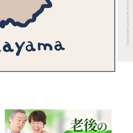
© REAL ESTATE Co.,Ltd. All RIGHTS RESERVED.