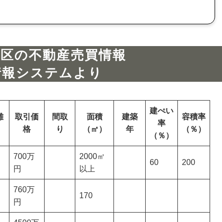
南区の不動産売買情報
情報システムより
建ぺい
離
取引価
間取
面積
建築
容積率
率
格
り
（㎡）
年
（％）
（％）
700万
2000㎡
60
200
円
以上
760万
170
円