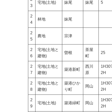
宅地(土地)
妹尾
妹尾
5
3
2
林地
妹尾
4
2
農地
宗津
5
2
宅地(土地と
茶屋
曽根
25
6
建物)
町
2
宅地(土地と
西川
1H30
築港新町
7
建物)
原
2H
2
宅地(土地と
築港ひか
1H30
岡山
8
建物)
り町
2H
2
1H30
宅地(土地)
築港緑町
岡山
9
2H