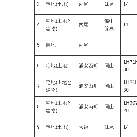
3
宅地(土地)
内尾
妹尾
14
宅地(土地と
備中
4
内尾
11
建物)
箕島
5
農地
内尾
1H?1
6
宅地(土地)
浦安西町
岡山
30
宅地(土地と
1H?1
7
浦安西町
岡山
建物)
30
宅地(土地と
1H30
8
浦安南町
岡山
建物)
2H
9
宅地(土地)
大福
妹尾
14