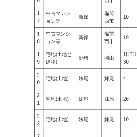
6
西市
1
中古マンシ
備前
新保
10
7
ョン等
西市
1
中古マンシ
備前
新保
19
8
ョン等
西市
1
宅地(土地と
1H?1
洲崎
岡山
9
建物)
30
2
宅地(土地)
妹尾
妹尾
4
0
2
宅地(土地)
妹尾
妹尾
26
1
2
宅地(土地)
妹尾
妹尾
10
2
2