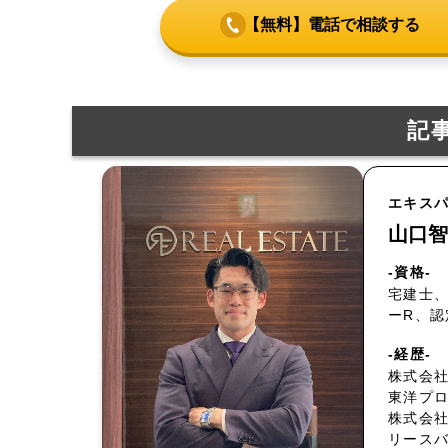
【無料】電話で相談する
記
エキス
山口智
-資格-
宅建士、
ーR、
-経歴-
株式会社
東洋プ
株式会
リース