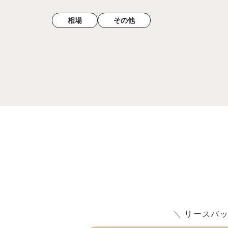
相場
その他
＼
リースバ