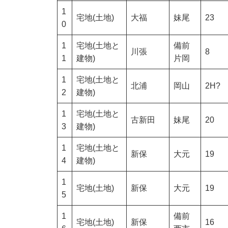
1
宅地(土地)
大福
妹尾
23
0
1
宅地(土地と
備前
川張
8
1
建物)
片岡
1
宅地(土地と
北浦
岡山
2H?
2
建物)
1
宅地(土地と
古新田
妹尾
20
3
建物)
1
宅地(土地と
新保
大元
19
4
建物)
1
宅地(土地)
新保
大元
19
5
1
備前
宅地(土地)
新保
16