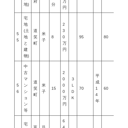
府
万
地)
分
円
宅
地
2
(土
道
3
5
米
地
笑
8
0
95
80
400
5
子
と
町
万
建
円
物)
中
古
2
平
マ
0
３
道
成
5
ン
米
0
Ｌ
笑
15
70
1
60
200
6
シ
子
0
Ｄ
町
4
ョ
万
Ｋ
年
ン
円
等
6
宅
富
弓
4