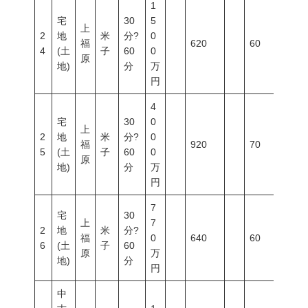
1
宅
30
5
上
2
地
米
分?
0
福
620
60
200
4
(土
子
60
0
原
地)
分
万
円
4
宅
30
0
上
2
地
米
分?
0
福
920
70
400
5
(土
子
60
0
原
地)
分
万
円
7
宅
30
上
7
2
地
米
分?
福
0
640
60
200
6
(土
子
60
原
万
地)
分
円
中