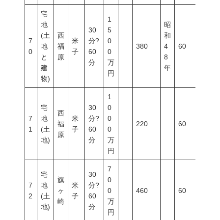
宅
1
地
昭
30
5
(土
西
和
7
米
分?
0
地
福
380
4
60
200
0
子
60
0
と
原
8
分
万
建
年
円
物)
1
宅
30
0
西
7
地
米
分?
0
福
220
60
200
1
(土
子
60
0
原
地)
分
万
円
7
宅
30
旗
0
7
地
米
分?
ヶ
0
460
60
200
2
(土
子
60
崎
万
地)
分
円