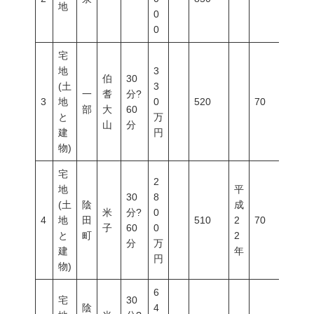
地
0
0
宅
地
3
伯
30
(土
3
一
耆
分?
3
地
0
520
70
400
部
大
60
と
万
山
分
建
円
物)
宅
2
地
平
30
8
(土
陰
成
米
分?
0
4
地
田
510
2
70
400
子
60
0
と
町
2
分
万
建
年
円
物)
6
宅
30
陰
4