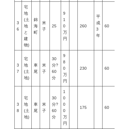
宅
地
9
平
(土
錦
1
3
米
成
地
海
25
0
260
60
200
6
子
3
と
町
万
年
建
円
物)
9
宅
30
8
3
地
車
米
分?
0
230
60
200
7
(土
尾
子
60
万
地)
分
円
1
宅
30
0
3
地
車
米
分?
0
175
60
200
8
(土
尾
子
60
0
地)
分
万
円