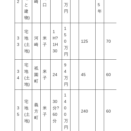
2
崎
と
口
万
5
建
円
年
物)
1
宅
1
5
3
地
河
米
H?
0
125
70
400
3
(土
崎
子
1H
万
地)
30
円
宅
9
祇
3
地
米
4
園
24
45
60
200
4
(土
子
万
町
地)
円
1
宅
30
4
義
3
地
米
分?
0
方
240
60
200
5
(土
子
60
0
町
地)
分
万
円