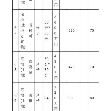
地)
円
宅
3
地
30
6
(土
長
6
米
分?
0
地
砂
270
70
400
7
子
60
0
と
町
分
万
建
円
物)
4
宅
30
奈
3
6
地
米
分?
喜
0
470
70
400
8
(土
子
60
良
万
地)
分
円
1
宅
2
6
地
灘
米
24
0
35
80
300
9
(土
町
子
万
地)
円