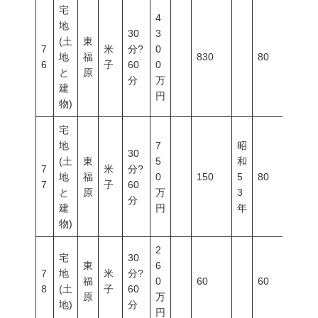
宅
4
地
30
3
(土
東
7
米
分?
0
地
福
830
80
200
6
子
60
0
と
原
分
万
建
円
物)
宅
地
7
昭
30
(土
東
5
和
7
米
分?
地
福
0
150
5
80
200
7
子
60
と
原
万
3
分
建
円
年
物)
2
宅
30
東
6
7
地
米
分?
福
0
60
60
200
8
(土
子
60
原
万
地)
分
円