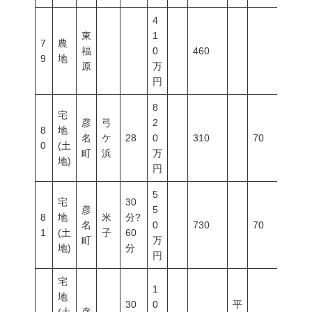
4
東
1
7
農
福
0
460
9
地
原
万
円
8
宅
彦
弓
2
8
地
名
ケ
28
0
310
70
400
0
(土
町
浜
万
地)
円
5
宅
30
彦
5
8
地
米
分?
名
0
730
70
400
1
(土
子
60
町
万
地)
分
円
宅
1
地
30
0
平