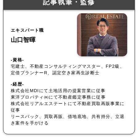
記事執筆・監修
エキスパート職
山口智暉
-資格-
宅建士、不動産コンサルティングマスター、FP2級、
定借プランナーR、認定空き家再生診断士
-経歴-
株式会社MDIにて土地活用の提案営業に従事
東洋プロパティ㈱にて不動産鑑定事務に従事
株式会社リアルエステートにて不動産買取再販事業に
従事
リースバック、買取再販、借地底地、共有持分、立退
き案件を手がける