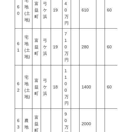
宅
富
弓
4
6
地
益
ケ
19
0
610
60
200
0
(土
町
浜
万
地)
円
7
宅
富
弓
1
6
地
益
ケ
19
0
280
60
200
1
(土
町
浜
万
地)
円
1
宅
1
富
弓
6
地
0
益
ケ
18
1400
60
200
2
(土
0
町
浜
地)
万
円
9
富
6
農
0
益
2000
3
地
万
町