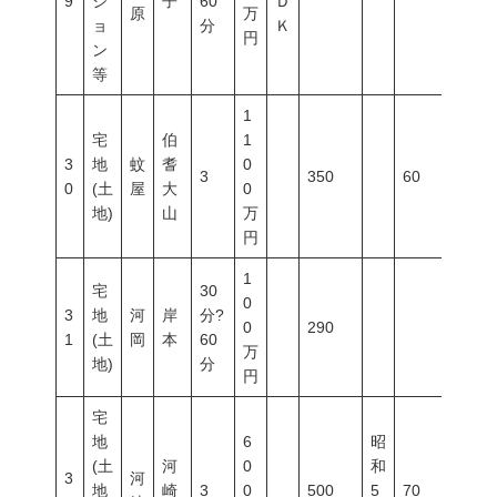
9
シ
子
60
Ｄ
原
万
ョ
分
Ｋ
円
ン
等
1
宅
伯
1
3
地
蚊
耆
0
3
350
60
200
0
(土
屋
大
0
地)
山
万
円
1
宅
30
0
3
地
河
岸
分?
0
290
1
(土
岡
本
60
万
地)
分
円
宅
地
6
昭
(土
河
0
和
3
河
地
崎
3
0
500
5
70
400