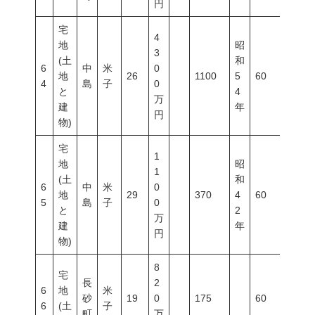
円
宅
4
地
昭
3
(土
和
6
中
米
0
地
26
1100
5
60
200
4
島
子
0
と
4
万
建
年
円
物)
宅
1
地
昭
1
(土
和
6
中
米
0
地
29
370
4
60
200
5
島
子
0
と
2
万
建
年
円
物)
8
宅
長
2
6
地
米
砂
19
0
175
60
200
6
(土
子
町
万