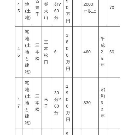
古
5
4
地
耆
分?
2000
豊
0
70
400
5
(土
大
60
㎡以上
千
万
地)
山
分
円
宅
3
地
平
三
8
(土
三
成
4
本
0
地
本
6
460
2
60
200
6
松
0
と
松
5
口
万
建
年
円
物)
宅
1
地
昭
30
9
(土
三
和
4
米
分?
0
地
本
330
6
7
子
60
0
と
松
2
分
万
建
年
円
物)
9