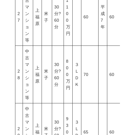
古
1
マ
30
1
平
上
2
ン
米
分?
0
成
福
60
60
200
7
シ
子
60
0
7
原
ョ
分
万
年
ン
円
等
中
古
8
マ
30
３
上
0
2
ン
米
分?
Ｌ
福
0
70
60
200
8
シ
子
60
Ｄ
原
万
ョ
分
Ｋ
円
ン
等
中
古
9
マ
30
３
上
3
2
ン
米
分?
Ｌ
福
0
65
60
200