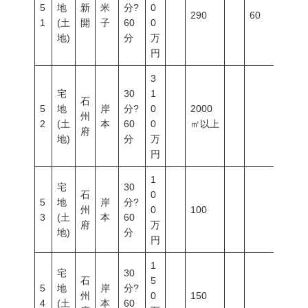
5
地
新
米
分?
0
290
60
200
1
(土
開
子
60
0
地)
分
万
円
3
宅
30
1
石
5
地
岸
分?
0
2000
州
2
(土
本
60
0
㎡以上
府
地)
分
万
円
1
宅
30
石
0
5
地
岸
分?
州
0
100
3
(土
本
60
府
万
地)
分
円
1
宅
30
石
5
5
地
岸
分?
州
0
150
4
(土
本
60