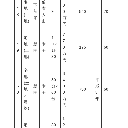
宅
伯
下
9
4
地
耆
新
9
0
540
70
400
8
(土
大
印
万
地)
山
円
7
宅
1
7
4
地
新
米
H?
0
175
60
200
9
(土
開
子
1H
万
地)
30
円
宅
3
地
30
4
平
(土
5
新
米
分?
0
成
地
730
60
200
0
開
子
60
0
8
と
分
万
年
建
円
物)
1
宅
30
2