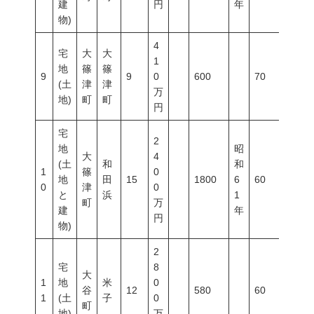
建
円
年
物)
4
宅
大
大
1
地
篠
篠
9
9
0
600
70
400
(土
津
津
万
地)
町
町
円
宅
2
地
昭
大
4
(土
和
和
1
篠
0
地
田
15
1800
6
60
200
0
津
0
と
浜
1
町
万
建
年
円
物)
2
宅
8
大
1
地
米
0
谷
12
580
60
200
1
(土
子
0
町
地)
万