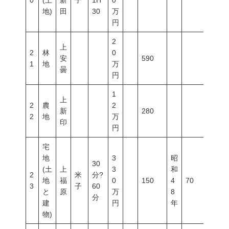
0
(土
新
子
1H
0
地)
田
30
万
円
2
上
2
林
0
安
590
1
地
万
曇
円
1
上
2
農
2
新
280
2
地
万
印
円
宅
地
3
昭
30
(土
上
3
和
2
米
分?
地
福
0
150
4
70
400
3
子
60
と
原
万
8
分
建
円
年
物)