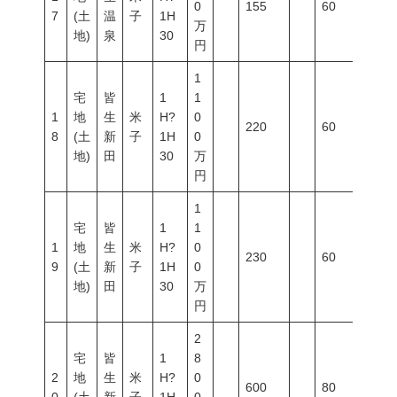
0
155
60
200
7
(土
温
子
1H
万
地)
泉
30
円
1
宅
皆
1
1
1
地
生
米
H?
0
220
60
200
8
(土
新
子
1H
0
地)
田
30
万
円
1
宅
皆
1
1
1
地
生
米
H?
0
230
60
200
9
(土
新
子
1H
0
地)
田
30
万
円
2
宅
皆
1
8
2
地
生
米
H?
0
600
80
200