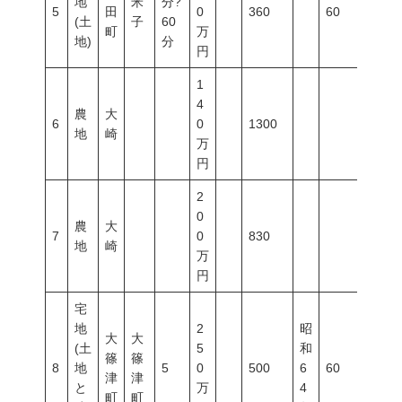
地
米
分?
5
田
0
360
60
200
(土
子
60
町
万
地)
分
円
1
4
農
大
6
0
1300
地
崎
万
円
2
0
農
大
7
0
830
地
崎
万
円
宅
地
2
昭
大
大
(土
5
和
篠
篠
8
地
5
0
500
6
60
200
津
津
と
万
4
町
町