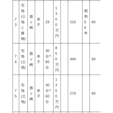
宅
1
地
昭
3
(土
旗
和
7
米
0
地
ヶ
29
210
5
60
200
3
子
0
と
崎
6
万
建
年
円
物)
8
宅
30
旗
5
7
地
米
分?
ヶ
0
440
60
200
4
(土
子
60
崎
万
地)
分
円
1
宅
30
3
旗
7
地
米
分?
0
ヶ
270
60
200
5
(土
子
60
0
崎
地)
分
万
円