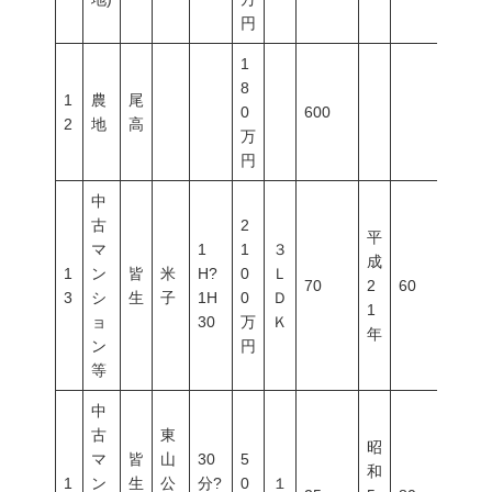
円
1
8
1
農
尾
0
600
2
地
高
万
円
中
古
2
平
マ
1
1
３
成
1
ン
皆
米
H?
0
Ｌ
70
2
60
200
3
シ
生
子
1H
0
Ｄ
1
ョ
30
万
Ｋ
年
ン
円
等
中
古
東
昭
マ
皆
山
30
5
和
1
ン
生
公
分?
0
１