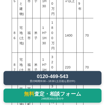
5
市
子
1H
㎡以上
と
0
9
30
建
万
年
物)
円
1
宅
1
8
8
地
福
米
H?
0
1400
70
400
6
(土
市
子
1H
0
地)
30
万
円
3
宅
1
2
8
地
福
米
H?
0
220
70
400
7
(土
市
子
1H
万
地)
30
0120-469-543
円
受付時間/9:00～18:00 (土日祝も受付中)
3
宅
冨
0
無料
査定・相談フォーム
8
地
士
米
15
0
75
60
200
24時間365日受付中
8
(土
見
子
万
地)
町