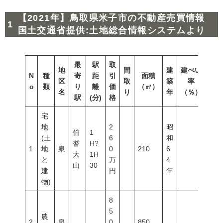
【2021年】鳥取県米子市の不動産売買情報
国土交通省提供:土地総合情報システムより
最
駅
取
地
間
建
建ぺい
N
種
寄
距
引
面積
容積
区
取
築
率
o
類
り
離
価
（㎡）
（％
名
り
年
（％）
駅
(分)
格
宅
地
2
昭
伯
1
(土
6
和
耆
H?
1
地
泉
0
210
6
大
1H
と
万
4
山
30
建
円
年
物)
8
5
農
2
泉
0
850