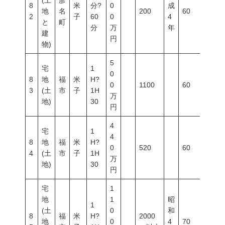
(土
彦
8
米
分?
0
成
地
名
200
60
200
2
子
60
0
4
と
町
分
万
年
建
円
物)
5
宅
1
0
8
地
福
米
H?
0
1100
60
200
3
(土
市
子
1H
万
地)
30
円
4
宅
1
4
8
地
福
米
H?
0
520
60
200
4
(土
市
子
1H
万
地)
30
円
宅
1
地
1
昭
1
(土
0
和
8
福
米
H?
2000
地
0
4
70
400