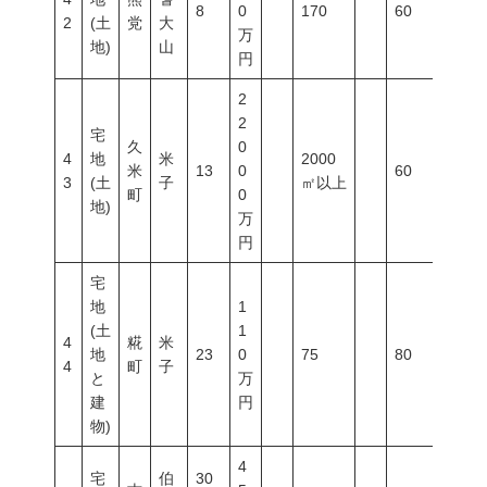
8
0
170
60
200
2
(土
党
大
万
地)
山
円
2
2
宅
久
0
4
地
米
2000
米
13
0
60
200
3
(土
子
㎡以上
町
0
地)
万
円
宅
地
1
(土
1
4
糀
米
地
23
0
75
80
400
4
町
子
と
万
建
円
物)
4
宅
伯
30