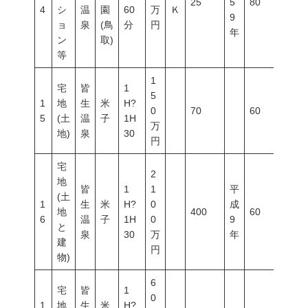
25
5
80
400
4
シ
温
園
60
万
Ｋ
9
ョ
泉
(鳥
分
円
年
ン
取)
等
1
宅
皆
1
5
1
地
生
米
H?
0
70
60
200
5
(土
温
子
1H
万
地)
泉
30
円
宅
2
地
皆
1
1
平
(土
1
生
米
H?
0
成
地
400
60
200
6
温
子
1H
0
9
と
泉
30
万
年
建
円
物)
6
宅
皆
1
0
1
地
生
米
H?