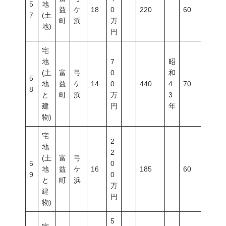
5
地
益
ケ
18
0
220
60
200
7
(土
町
浜
万
地)
円
宅
地
7
昭
(土
富
弓
0
和
5
地
益
ケ
14
0
440
4
70
400
8
と
町
浜
万
3
建
円
年
物)
宅
2
地
2
(土
富
弓
5
0
地
益
ケ
16
185
60
200
9
0
と
町
浜
万
建
円
物)
5