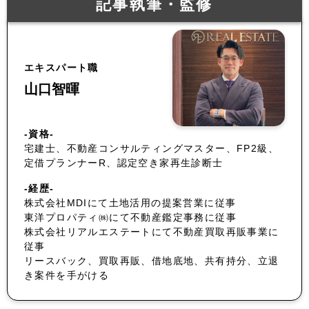
記事執筆・監修
エキスパート職
山口智暉
-資格-
宅建士、不動産コンサルティングマスター、FP2級、
定借プランナーR、認定空き家再生診断士
-経歴-
株式会社MDIにて土地活用の提案営業に従事
東洋プロパティ㈱にて不動産鑑定事務に従事
株式会社リアルエステートにて不動産買取再販事業に
従事
リースバック、買取再販、借地底地、共有持分、立退
き案件を手がける