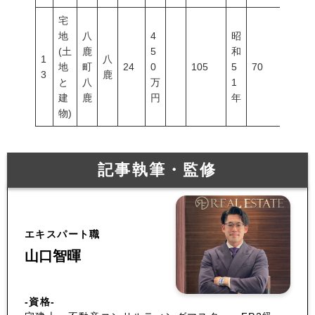
宅
地
八
4
昭
(土
鹿
5
和
1
八
地
町
24
0
105
5
70
200
3
鹿
と
八
万
1
建
鹿
円
年
物)
記事執筆・監修
エキスパート職
山口智暉
-資格-