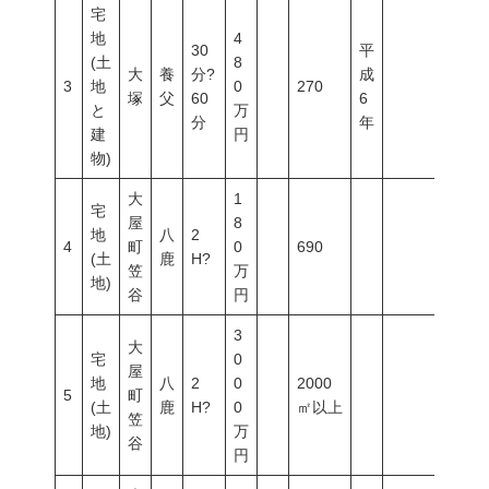
宅
地
4
30
平
(土
8
大
養
分?
成
3
地
0
270
塚
父
60
6
と
万
分
年
建
円
物)
大
1
宅
屋
8
地
八
2
4
町
0
690
(土
鹿
H?
笠
万
地)
谷
円
3
大
宅
0
屋
地
八
2
0
2000
5
町
(土
鹿
H?
0
㎡以上
笠
地)
万
谷
円