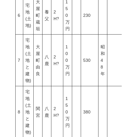
大
1
宅
屋
5
地
養
2
6
町
0
230
(土
父
H?
蔵
万
地)
垣
円
宅
地
大
1
昭
(土
屋
0
和
八
2
7
地
町
0
530
4
鹿
H?
と
由
万
8
建
良
円
年
物)
宅
地
1
(土
5
関
八
2
8
地
0
380
宮
鹿
H?
と
万
建
円
物)