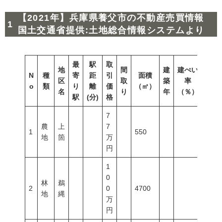
【2021年】兵庫県養父市の不動産売買情報
国土交通省提供:土地総合情報システムより
最
駅
取
地
間
建
建ぺい
N
種
寄
距
引
面積
容積
区
取
築
率
o
類
り
離
価
（㎡）
（％
名
り
年
（％）
駅
(分)
格
7
農
上
7
1
550
地
箇
万
円
1
0
林
鵜
2
0
4700
地
縄
万
円