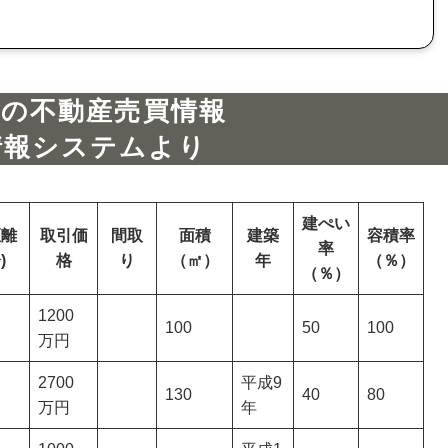
区の不動産売買情報
情報システムより
建ぺい
距離
取引価
間取
面積
建築
容積率
率
)
格
り
（㎡）
年
（％）
（％）
1200
100
50
100
万円
2700
平成9
130
40
80
万円
年