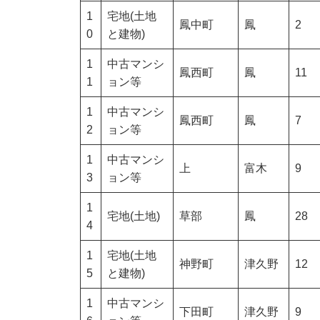
1
宅地(土地
鳳中町
鳳
2
0
と建物)
1
中古マンシ
鳳西町
鳳
11
1
ョン等
1
中古マンシ
鳳西町
鳳
7
2
ョン等
1
中古マンシ
上
富木
9
3
ョン等
1
宅地(土地)
草部
鳳
28
4
1
宅地(土地
神野町
津久野
12
5
と建物)
1
中古マンシ
下田町
津久野
9