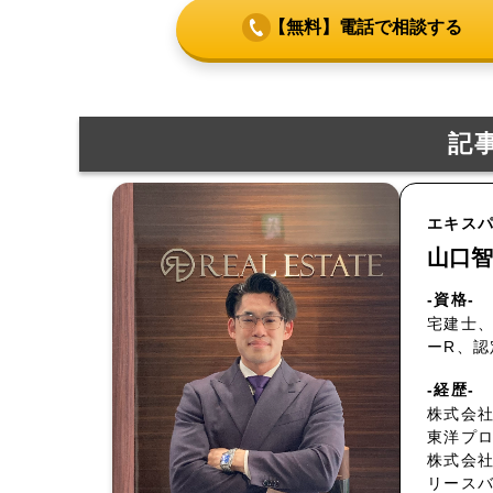
【無料】電話で相談する
記
エキス
山口智
-資格-
宅建士、
ーR、
-経歴-
株式会社
東洋プ
株式会
リース