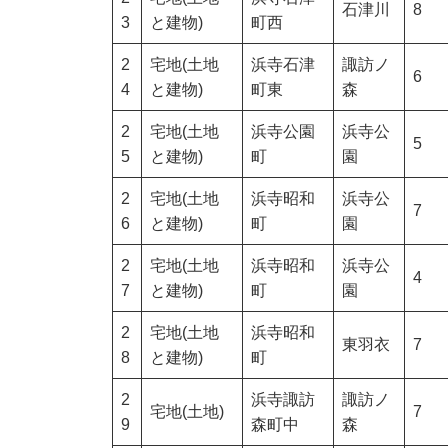
石津川
8
3
と建物)
町西
2
宅地(土地
浜寺石津
諏訪ノ
6
4
と建物)
町東
森
2
宅地(土地
浜寺公園
浜寺公
5
5
と建物)
町
園
2
宅地(土地
浜寺昭和
浜寺公
7
6
と建物)
町
園
2
宅地(土地
浜寺昭和
浜寺公
4
7
と建物)
町
園
2
宅地(土地
浜寺昭和
東羽衣
7
8
と建物)
町
2
浜寺諏訪
諏訪ノ
宅地(土地)
7
9
森町中
森