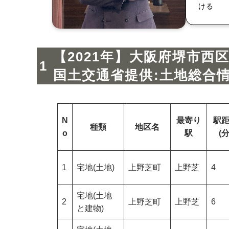
ける
【2021年】大阪府堺市西
国土交通省提供:土地総合
N
最寄り
駅
種類
地区名
o
駅
(分
1
宅地(土地)
上野芝町
上野芝
4
宅地(土地
2
上野芝町
上野芝
6
と建物)