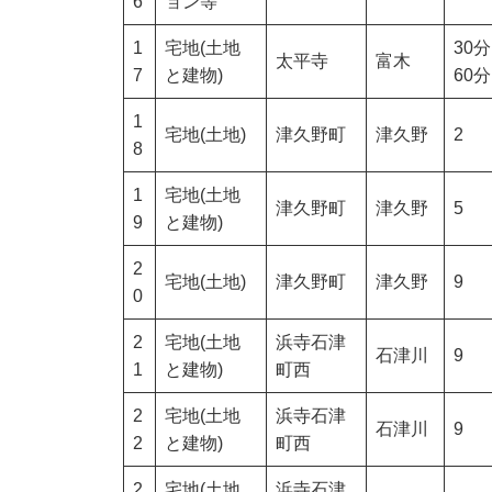
6
ョン等
1
宅地(土地
30
太平寺
富木
7
と建物)
60分
1
宅地(土地)
津久野町
津久野
2
8
1
宅地(土地
津久野町
津久野
5
9
と建物)
2
宅地(土地)
津久野町
津久野
9
0
2
宅地(土地
浜寺石津
石津川
9
1
と建物)
町西
2
宅地(土地
浜寺石津
石津川
9
2
と建物)
町西
2
宅地(土地
浜寺石津