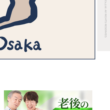
© REAL ESTATE Co.,Ltd. All RIGHTS RESERVED.