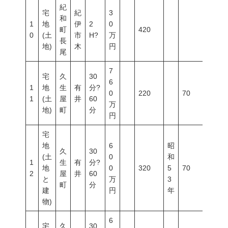
紀
宅
紀
3
和
1
地
伊
2
0
町
420
0
(土
市
H?
万
長
地)
木
円
尾
7
宅
久
30
6
1
地
生
有
分?
0
220
70
200
1
(土
屋
井
60
万
地)
町
分
円
宅
地
6
昭
久
30
(土
0
和
1
生
有
分?
地
0
320
5
70
200
2
屋
井
60
と
万
3
町
分
建
円
年
物)
6
宅
久
30