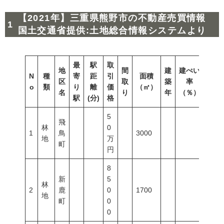
【2021年】三重県熊野市の不動産売買情報
国土交通省提供:土地総合情報システムより
最
駅
取
地
間
建
建ぺい
N
種
寄
距
引
面積
容積
区
取
築
率
o
類
り
離
価
（㎡）
（％
名
り
年
（％）
駅
(分)
格
5
飛
林
0
1
鳥
3000
地
万
町
円
8
新
5
林
2
鹿
0
1700
地
町
0
0