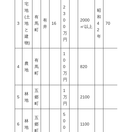
宅
2
地
昭
3
(土
有
和
有
0
2000
3
地
馬
16
4
70
200
井
0
㎡以上
と
町
2
万
建
年
円
物)
1
有
0
農
4
馬
0
820
地
町
万
円
五
1
林
5
郷
万
2100
地
町
円
5
五
林
0
6
郷
1100
地
0
町