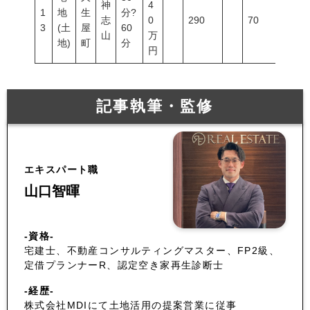
神
4
1
地
生
分?
志
0
290
70
200
3
(土
屋
60
山
万
地)
町
分
円
記事執筆・監修
エキスパート職
山口智暉
-資格-
宅建士、不動産コンサルティングマスター、FP2級、
定借プランナーR、認定空き家再生診断士
-経歴-
株式会社MDIにて土地活用の提案営業に従事