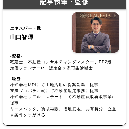
記事執筆・監修
エキスパート職
山口智暉
-資格-
宅建士、不動産コンサルティングマスター、FP2級、
定借プランナーR、認定空き家再生診断士
-経歴-
株式会社MDIにて土地活用の提案営業に従事
東洋プロパティ㈱にて不動産鑑定事務に従事
株式会社リアルエステートにて不動産買取再販事業に
従事
リースバック、買取再販、借地底地、共有持分、立退
き案件を手がける