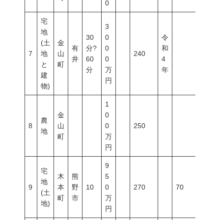
0
宅
3
地
30
0
令
(土
金
有
分?
0
和
7
地
山
240
井
60
0
4
と
町
分
万
年
建
円
物)
1
金
0
農
8
山
0
250
地
町
万
円
9
宅
木
熊
5
地
9
本
野
10
0
270
70
200
(土
町
市
万
地)
円