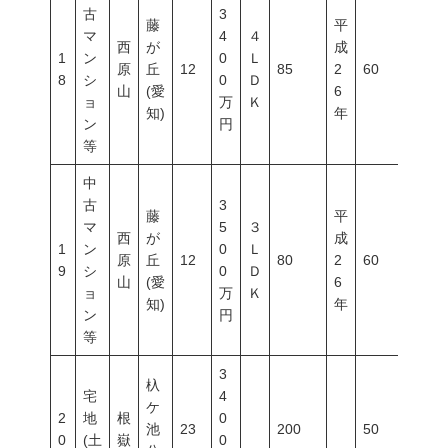
古
3
藤
平
マ
4
４
西
が
成
1
ン
0
Ｌ
原
丘
12
85
2
60
200
8
シ
0
Ｄ
山
(愛
6
ョ
万
Ｋ
知)
年
ン
円
等
中
古
3
藤
平
マ
5
３
西
が
成
1
ン
0
Ｌ
原
丘
12
80
2
60
200
9
シ
0
Ｄ
山
(愛
6
ョ
万
Ｋ
知)
年
ン
円
等
3
杁
宅
4
ケ
2
地
根
0
池
23
200
50
100
0
(土
嶽
0