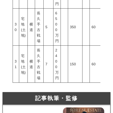
円
長
6
宅
久
5
3
地
横
手
0
5
350
60
200
0
(土
道
古
0
地)
戦
万
場
円
長
2
宅
久
4
3
地
横
手
0
7
150
60
200
1
(土
道
古
0
地)
戦
万
場
円
記事執筆・監修