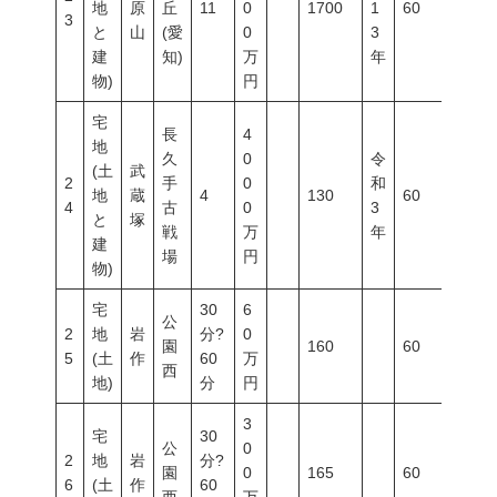
地
原
丘
11
0
1700
1
60
200
3
と
山
(愛
0
3
建
知)
万
年
物)
円
宅
長
4
地
久
0
令
(土
武
2
手
0
和
地
蔵
4
130
60
100
4
古
0
3
と
塚
戦
万
年
建
場
円
物)
宅
30
6
公
2
地
岩
分?
0
園
160
60
200
5
(土
作
60
万
西
地)
分
円
3
宅
30
公
0
2
地
岩
分?
園
0
165
60
200
6
(土
作
60