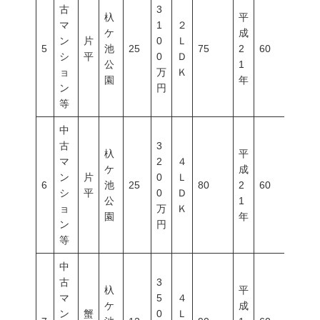
古
3
杁
平
マ
1
２
ケ
成
ン
片
0
Ｌ
5
池
25
75
2
60
200
シ
平
0
Ｄ
公
1
ョ
万
Ｋ
園
年
ン
円
等
中
古
3
杁
平
マ
2
４
ケ
成
ン
片
0
Ｌ
6
池
25
80
2
60
200
シ
平
0
Ｄ
公
1
ョ
万
Ｋ
園
年
ン
円
等
中
古
3
杁
平
マ
5
４
ケ
成
ン
蟹
0
Ｌ