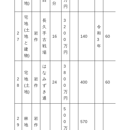
西
万
地)
分
円
宅
長
3
地
久
2
令
(土
2
岩
手
0
和
地
16
140
60
200
7
作
古
0
3
と
戦
万
年
建
場
円
物)
は
3
宅
な
8
2
地
岩
み
0
24
400
60
200
8
(土
作
ず
0
地)
き
万
通
円
5
0
2
林
岩
0
570
9
地
作
万