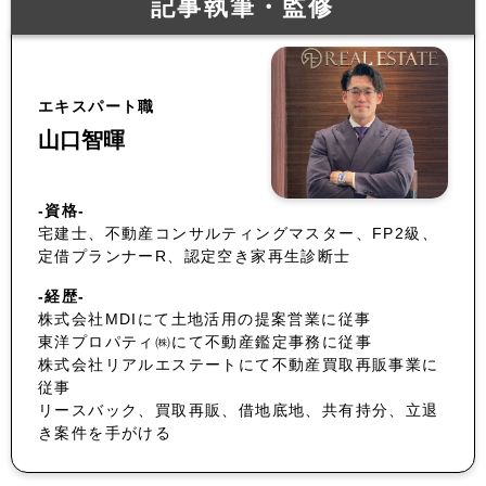
記事執筆・監修
エキスパート職
山口智暉
-資格-
宅建士、不動産コンサルティングマスター、FP2級、
定借プランナーR、認定空き家再生診断士
-経歴-
株式会社MDIにて土地活用の提案営業に従事
東洋プロパティ㈱にて不動産鑑定事務に従事
株式会社リアルエステートにて不動産買取再販事業に
従事
リースバック、買取再販、借地底地、共有持分、立退
き案件を手がける