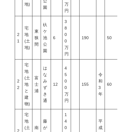
公
地)
万
園
円
3
杁
宅
8
東
ケ
2
地
0
狭
池
6
190
50
100
1
(土
0
間
公
地)
万
園
円
宅
は
4
地
な
5
令
(土
富
2
み
0
和
地
士
12
155
60
100
2
ず
0
3
と
浦
き
万
年
建
通
円
物)
宅
1
地
藤
4
平
(土
南
が
0
成
2