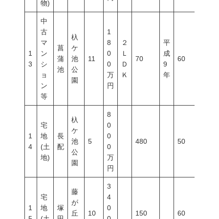
物)
中
古
1
杁
マ
8
２
平
菖
ケ
1
ン
0
Ｌ
成
蒲
池
11
70
60
200
3
シ
0
Ｄ
9
池
公
ョ
万
Ｋ
年
園
ン
円
等
8
杁
宅
0
ケ
1
地
長
0
池
5
480
50
100
4
(土
配
0
公
地)
万
園
円
3
藤
宅
4
が
1
地
塚
0
丘
10
150
60
200
5
(土
田
0