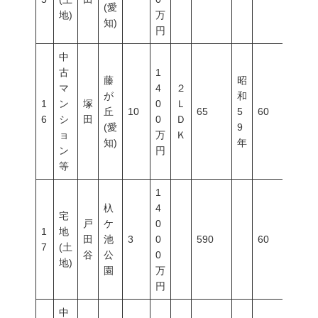
(愛
地)
万
知)
円
中
古
1
藤
昭
マ
4
２
が
和
1
ン
塚
0
Ｌ
丘
10
65
5
60
200
6
シ
田
0
Ｄ
(愛
9
ョ
万
Ｋ
知)
年
ン
円
等
1
杁
4
宅
戸
ケ
0
1
地
田
池
3
0
590
60
150
7
(土
谷
公
0
地)
園
万
円
中