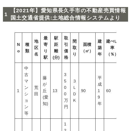
【2021年】愛知県長久手市の不動産売買情報
国土交通省提供:土地総合情報システムより
最
駅
取
地
間
建
建ぺい
N
種
寄
距
引
面積
容積
区
取
築
率
o
類
り
離
価
（㎡）
（％
名
り
年
（％）
駅
(分)
格
中
古
3
藤
平
マ
5
３
が
成
ン
荒
0
Ｌ
1
丘
13
90
1
60
200
シ
田
0
Ｄ
(愛
9
ョ
万
Ｋ
知)
年
ン
円
等
1
2