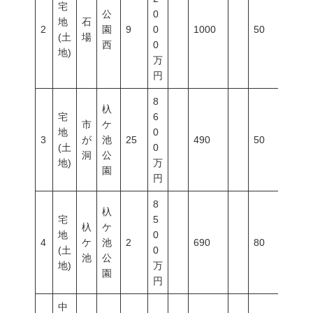
宅
公
0
地
石
2
園
9
0
1000
50
100
(土
場
西
0
地)
万
円
8
杁
宅
6
市
ケ
地
0
3
が
池
25
490
50
100
(土
0
洞
公
地)
万
園
円
8
杁
宅
5
杁
ケ
地
0
4
ケ
池
2
690
80
200
(土
0
池
公
地)
万
園
円
中