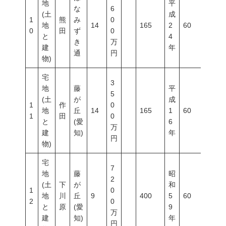
地
平
な
6
(土
成
1
熊
み
0
地
14
165
2
60
150
0
田
ず
0
と
4
き
万
建
年
通
円
物)
宅
3
地
藤
平
5
(土
が
成
1
作
0
地
丘
14
165
1
60
200
1
田
0
と
(愛
6
万
建
知)
年
円
物)
宅
7
地
藤
昭
2
(土
下
が
和
1
0
地
川
丘
9
400
5
60
200
2
0
と
原
(愛
9
万
建
知)
年
円