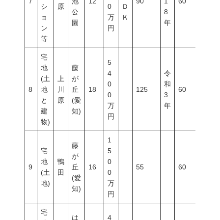
7
池
12
90
1
60
200
シ
原
0
Ｄ
公
8
ョ
万
Ｋ
園
年
ン
円
等
宅
5
地
藤
4
令
(土
上
が
0
和
8
地
川
丘
18
125
60
150
0
3
と
原
(愛
万
年
建
知)
円
物)
1
藤
宅
5
が
地
鴨
0
9
丘
16
55
60
200
(土
田
0
(愛
地)
万
知)
円
宅
は
4