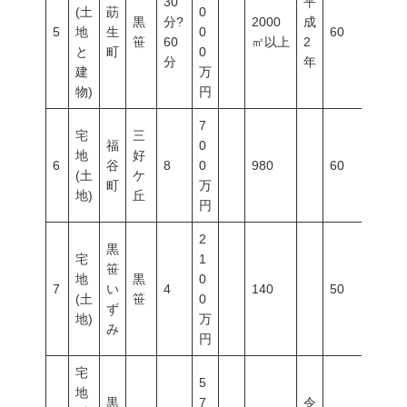
30
平
(土
莇
0
黒
分?
2000
成
5
地
生
0
60
200
笹
60
㎡以上
2
と
町
0
分
年
建
万
物)
円
7
宅
三
福
0
地
好
6
谷
8
0
980
60
200
(土
ケ
町
万
地)
丘
円
2
黒
宅
1
笹
地
黒
0
7
い
4
140
50
100
(土
笹
0
ず
地)
万
み
円
宅
5
地
黒
7
令