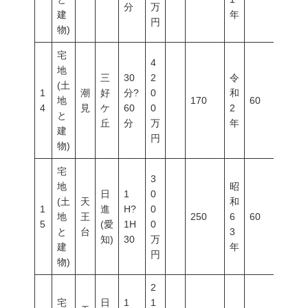
分
万
建
年
円
物)
宅
4
地
三
30
2
令
(土
1
潮
好
分?
0
和
地
170
60
200
4
見
ケ
60
0
2
と
丘
分
万
年
建
円
物)
宅
3
地
昭
日
1
0
(土
天
和
1
進
H?
0
地
王
250
6
60
100
5
(愛
1H
0
と
台
3
知)
30
万
建
年
円
物)
2
宅
日
1
1