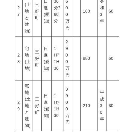
日
30
6
令
(土
三
2
進
分?
0
和
地
好
160
60
200
7
(愛
60
0
3
と
町
知)
分
万
年
建
円
物)
2
宅
日
1
9
三
2
地
進
H?
0
好
980
60
200
8
(土
(愛
1H
0
町
地)
知)
30
万
円
宅
3
地
平
日
1
9
(土
三
成
2
進
H?
0
地
好
210
3
60
100
9
(愛
1H
0
と
町
0
知)
30
万
建
年
円
物)