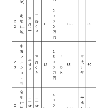
物)
2
宅
三
9
三
2
地
好
0
好
11
165
50
100
2
(土
ケ
0
丘
地)
丘
万
円
中
古
1
マ
三
5
４
平
三
2
ン
好
0
Ｌ
成
好
12
85
60
150
3
シ
ケ
0
Ｄ
3
丘
ョ
丘
万
Ｋ
年
ン
円
等
宅
4
地
平
三
三
0
(土
成
2
好
好
0