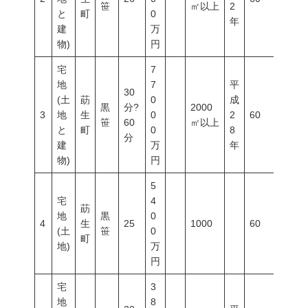
笹
㎡以上
2
と
町
0
年
建
万
物)
円
宅
7
地
7
平
30
(土
莇
0
成
黒
分?
2000
3
地
生
0
2
60
200
笹
60
㎡以上
と
町
0
8
分
建
万
年
物)
円
5
宅
4
莇
地
黒
0
4
生
25
1000
60
200
(土
笹
0
町
地)
万
円
宅
3
地
8