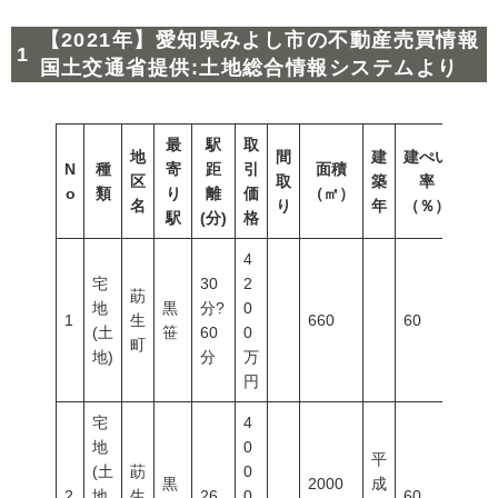
【2021年】愛知県みよし市の不動産売買情報
国土交通省提供:土地総合情報システムより
最
駅
取
地
間
建
建ぺい
N
種
寄
距
引
面積
容積
区
取
築
率
o
類
り
離
価
（㎡）
（％
名
り
年
（％）
駅
(分)
格
4
宅
30
2
莇
地
黒
分?
0
1
生
660
60
200
(土
笹
60
0
町
地)
分
万
円
宅
4
地
0
平
(土
莇
0
黒
2000
成
2
地
生
26
0
60
200