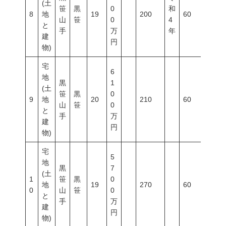
(土
笹
黒
0
和
8
地
19
200
60
200
山
笹
0
4
と
手
万
年
建
円
物)
宅
6
地
黒
1
(土
笹
黒
0
9
地
20
210
60
200
山
笹
0
と
手
万
建
円
物)
宅
5
地
黒
7
(土
1
笹
黒
0
地
19
270
60
200
0
山
笹
0
と
手
万
建
円
物)