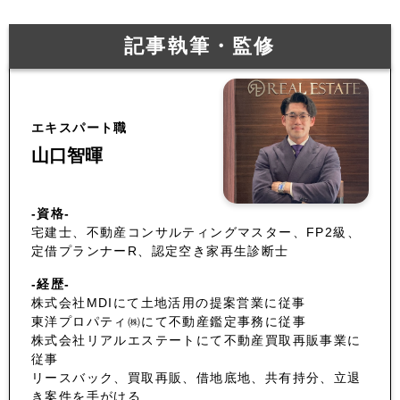
記事執筆・監修
エキスパート職
山口智暉
-資格-
宅建士、不動産コンサルティングマスター、FP2級、
定借プランナーR、認定空き家再生診断士
-経歴-
株式会社MDIにて土地活用の提案営業に従事
東洋プロパティ㈱にて不動産鑑定事務に従事
株式会社リアルエステートにて不動産買取再販事業に
従事
リースバック、買取再販、借地底地、共有持分、立退
き案件を手がける