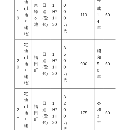
地
平
東
日
1
0
(土
成
1
蜂
進
H?
0
地
110
1
60
100
9
ヶ
(愛
1H
0
と
4
池
知)
30
万
建
年
円
物)
宅
3
地
昭
日
1
5
(土
福
和
2
進
H?
0
地
田
900
5
60
200
0
(愛
1H
0
と
町
0
知)
30
万
建
年
円
物)
宅
3
地
日
1
2
令
(土
福
2
進
H?
0
和
地
田
175
60
200
1
(愛
1H
0
3
と
町
知)
30
万
年
建
円