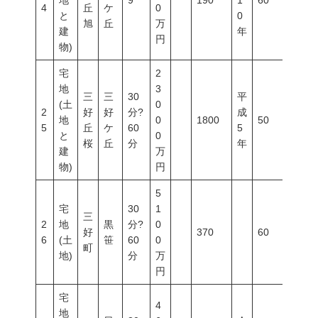
地
9
190
1
60
150
4
丘
ケ
0
と
0
旭
丘
万
建
年
円
物)
宅
2
地
3
三
三
30
平
(土
0
2
好
好
分?
成
地
0
1800
50
100
5
丘
ケ
60
5
と
0
桜
丘
分
年
建
万
物)
円
5
宅
30
1
三
2
地
黒
分?
0
好
370
60
200
6
(土
笹
60
0
町
地)
分
万
円
宅
4
地