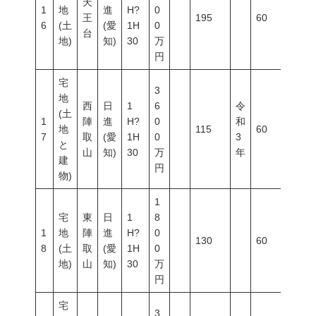
天
1
地
進
H?
0
王
195
60
200
6
(土
(愛
1H
0
台
地)
知)
30
万
円
宅
3
地
西
日
1
6
令
(土
1
陣
進
H?
0
和
地
115
60
100
7
取
(愛
1H
0
3
と
山
知)
30
万
年
建
円
物)
1
宅
東
日
1
8
1
地
陣
進
H?
0
130
60
100
8
(土
取
(愛
1H
0
地)
山
知)
30
万
円
宅
3