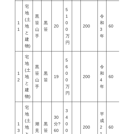
宅
5
地
黒
1
令
(土
1
笹
黒
0
和
地
20
200
60
200
1
山
笹
0
3
と
手
万
年
建
円
物)
宅
5
地
黒
6
令
(土
1
笹
黒
0
和
地
19
200
60
200
2
山
笹
0
4
と
手
万
年
建
円
物)
宅
3
地
平
30
4
(土
成
1
潮
黒
分?
0
地
200
2
60
200
3
見
笹
60
0
と
1