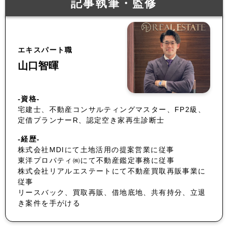
記事執筆・監修
エキスパート職
山口智暉
-資格-
宅建士、不動産コンサルティングマスター、FP2級、
定借プランナーR、認定空き家再生診断士
-経歴-
株式会社MDIにて土地活用の提案営業に従事
東洋プロパティ㈱にて不動産鑑定事務に従事
株式会社リアルエステートにて不動産買取再販事業に
従事
リースバック、買取再販、借地底地、共有持分、立退
き案件を手がける