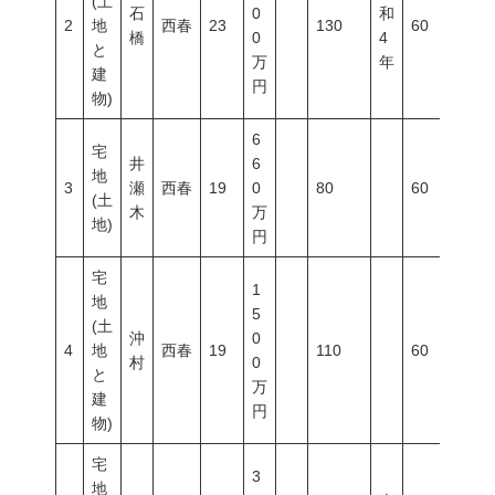
(土
石
0
和
2
地
西春
23
130
60
10
橋
0
4
と
万
年
建
円
物)
6
宅
井
6
地
3
瀬
西春
19
0
80
60
20
(土
木
万
地)
円
宅
1
地
5
(土
沖
0
4
地
西春
19
110
60
20
村
0
と
万
建
円
物)
宅
3
地