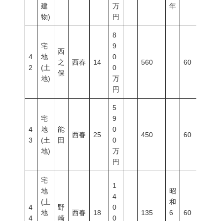
建
万
年
物)
円
8
宅
9
西
4
地
0
之
西春
14
560
60
20
2
(土
0
保
地)
万
円
5
宅
9
4
地
能
0
西春
25
450
60
20
3
(土
田
0
地)
万
円
宅
1
地
昭
4
(土
和
4
野
0
地
西春
18
135
6
60
20
4
崎
0