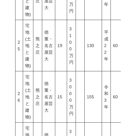
と
庄
屋芸
万
年
建
大
円
物)
宅
3
地
徳
平
1
(土
熊
重・
成
2
0
地
之
名古
19
130
2
60
20
5
0
と
庄
屋芸
2
万
建
大
年
円
物)
宅
3
地
徳
0
令
(土
熊
重・
2
0
和
地
之
名古
15
155
60
20
6
0
3
と
庄
屋芸
万
年
建
大
円
物)
宅
3
地
徳