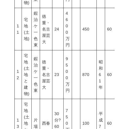
物)
鍜
4
徳
宅
治
6
重・
1
地
ケ
0
名古
24
450
60
20
1
(土
一
0
屋芸
地)
色
万
大
東
円
宅
鍜
9
地
徳
昭
治
5
(土
重・
和
1
ケ
0
地
名古
23
870
6
60
20
2
一
0
と
屋芸
1
色
万
建
大
年
東
円
物)
宅
地
7
30
平
(土
5
1
片
分?
成
地
西春
0
100
60
20
3
場
60
7