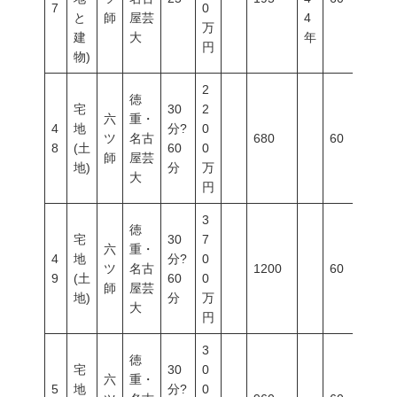
7
0
と
師
屋芸
4
万
建
大
年
円
物)
2
徳
宅
30
2
六
重・
4
地
分?
0
ツ
名古
680
60
20
8
(土
60
0
師
屋芸
地)
分
万
大
円
3
徳
宅
30
7
六
重・
4
地
分?
0
ツ
名古
1200
60
20
9
(土
60
0
師
屋芸
地)
分
万
大
円
3
徳
宅
30
0
六
重・
5
地
分?
0