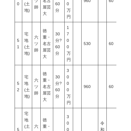
ツ
名古
960
60
20
0
(土
60
0
師
屋芸
地)
分
万
大
円
1
徳
宅
30
7
六
重・
5
地
分?
0
ツ
名古
530
60
20
1
(土
60
0
師
屋芸
地)
分
万
大
円
3
徳
宅
30
0
六
重・
5
地
分?
0
ツ
名古
960
60
20
2
(土
60
0
師
屋芸
地)
分
万
大
円
宅
3
地
徳
0
令
(土
六
重・
5
0
和