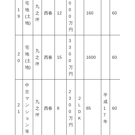
宅
0
九
1
地
0
之
西春
12
160
60
20
9
(土
0
坪
地)
万
円
3
宅
3
九
2
地
0
之
西春
15
1600
60
20
0
(土
0
坪
地)
万
円
中
古
2
平
マ
3
２
九
成
2
ン
0
Ｌ
之
西春
8
85
1
60
20
1
シ
0
Ｄ
坪
7
ョ
万
Ｋ
年
ン
円
等