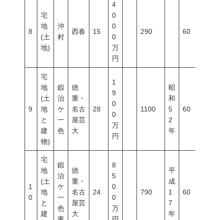
4
宅
0
地
沖
0
8
西春
15
290
60
20
(土
村
0
地)
万
円
宅
1
地
鍜
徳
昭
9
(土
治
重・
和
0
9
地
ケ
名古
28
1100
5
60
20
0
と
一
屋芸
2
万
建
色
大
年
円
物)
宅
鍜
8
地
徳
平
治
5
(土
重・
成
1
ケ
0
地
名古
24
790
1
60
20
0
一
0
と
屋芸
7
色
万
建
大
年
東
円