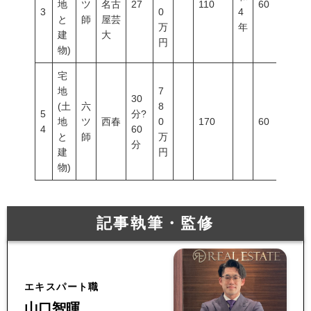
地
ツ
名古
27
110
60
20
3
0
4
と
師
屋芸
万
年
建
大
円
物)
宅
地
7
30
(土
六
8
5
分?
地
ツ
西春
0
170
60
20
4
60
と
師
万
分
建
円
物)
記事執筆・監修
エキスパート職
山口智暉