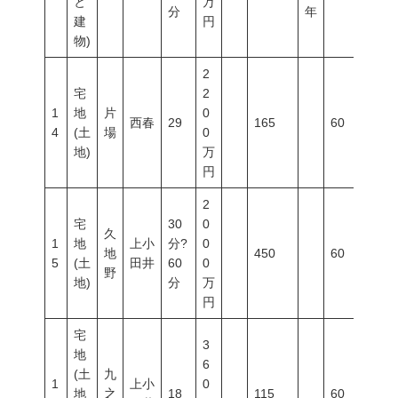
と
万
分
年
建
円
物)
2
宅
2
1
地
片
0
西春
29
165
60
20
4
(土
場
0
地)
万
円
2
宅
30
0
久
1
地
上小
分?
0
地
450
60
20
5
(土
田井
60
0
野
地)
分
万
円
宅
3
地
6
(土
九
1
上小
0
地
之
18
115
60
20