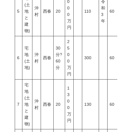
0
令
(土
沖
0
和
5
地
西春
20
110
60
20
村
0
3
と
万
年
建
円
物)
2
宅
30
5
地
沖
分?
0
6
西春
300
60
20
(土
村
60
0
地)
分
万
円
宅
1
地
3
(土
沖
0
7
地
西春
20
130
60
20
村
0
と
万
建
円
物)