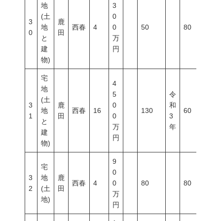
地
3
(土
0
3
鹿
地
西春
4
0
50
80
40
0
田
と
万
建
円
物)
宅
4
地
5
令
(土
3
鹿
0
和
地
西春
16
130
60
20
1
田
0
3
と
万
年
建
円
物)
9
宅
0
3
地
鹿
西春
4
0
80
80
40
2
(土
田
万
地)
円