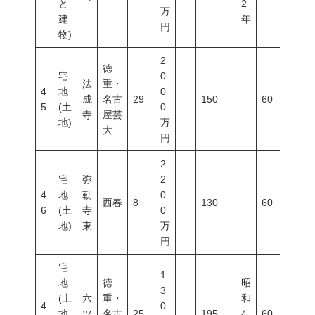
と
2
万
建
年
円
物)
2
徳
宅
0
法
重・
4
地
0
成
名古
29
150
60
20
5
(土
0
寺
屋芸
地)
万
大
円
2
宅
弥
2
4
地
勒
0
西春
8
130
60
20
6
(土
寺
0
地)
東
万
円
宅
1
地
徳
昭
3
(土
六
重・
和
4
0
地
ツ
名古
25
195
4
60
20