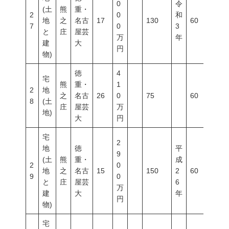
0
令
(土
熊
重・
2
0
和
地
之
名古
17
130
60
20
7
0
3
と
庄
屋芸
万
年
建
大
円
物)
徳
4
宅
熊
重・
1
2
地
之
名古
26
0
75
60
20
8
(土
庄
屋芸
万
地)
大
円
宅
2
地
徳
平
9
(土
熊
重・
成
2
0
地
之
名古
15
150
2
60
20
9
0
と
庄
屋芸
6
万
建
大
年
円
物)
宅