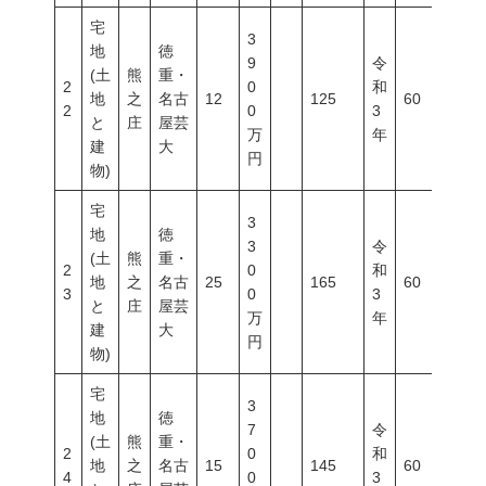
宅
3
地
徳
9
令
(土
熊
重・
2
0
和
地
之
名古
12
125
60
20
2
0
3
と
庄
屋芸
万
年
建
大
円
物)
宅
3
地
徳
3
令
(土
熊
重・
2
0
和
地
之
名古
25
165
60
20
3
0
3
と
庄
屋芸
万
年
建
大
円
物)
宅
3
地
徳
7
令
(土
熊
重・
2
0
和
地
之
名古
15
145
60
20
4
0
3