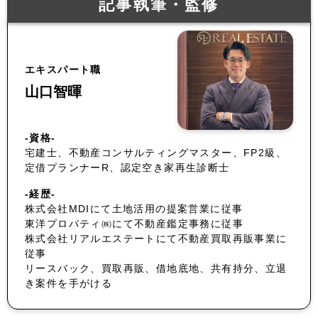
記事執筆・監修
エキスパート職
山口智暉
-資格-
宅建士、不動産コンサルティングマスター、FP2級、
定借プランナーR、認定空き家再生診断士
-経歴-
株式会社MDIにて土地活用の提案営業に従事
東洋プロパティ㈱にて不動産鑑定事務に従事
株式会社リアルエステートにて不動産買取再販事業に
従事
リースバック、買取再販、借地底地、共有持分、立退
き案件を手がける