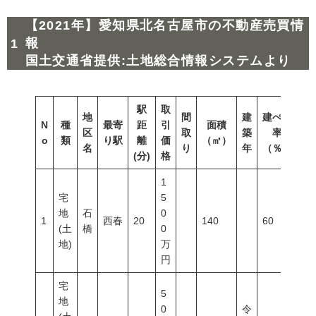
【2021年】愛知県北名古屋市の不動産売買情
報
国土交通省提供:土地総合情報システムより
駅
取
地
間
建
建ぺい
N
種
最寄
距
引
面積
容
区
取
築
率
o
類
り駅
離
価
（㎡）
（
名
り
年
（％）
(分)
格
1
宅
5
地
石
0
1
西春
20
140
60
20
(土
橋
0
地)
万
円
宅
5
地
0
令