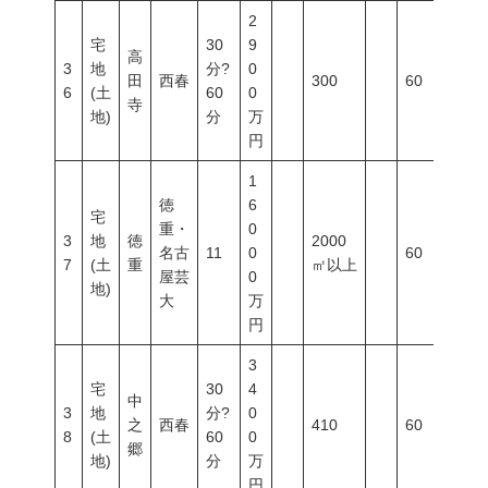
2
宅
30
9
高
3
地
分?
0
田
西春
300
60
20
6
(土
60
0
寺
地)
分
万
円
1
徳
6
宅
重・
0
3
地
徳
2000
名古
11
0
60
20
7
(土
重
㎡以上
屋芸
0
地)
大
万
円
3
宅
30
4
中
3
地
分?
0
之
西春
410
60
20
8
(土
60
0
郷
地)
分
万
円