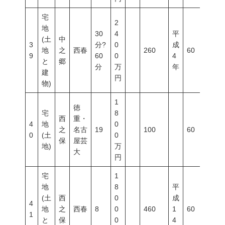
宅
2
地
30
4
平
(土
中
3
分?
0
成
地
之
西春
260
60
20
9
60
0
4
と
郷
分
万
年
建
円
物)
1
徳
宅
8
西
重・
4
地
0
之
名古
19
100
60
20
0
(土
0
保
屋芸
地)
万
大
円
宅
1
地
8
平
(土
西
0
成
4
地
之
西春
8
0
460
1
60
20
1
と
保
0
4