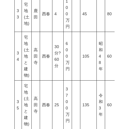
1
宅
0
3
地
鹿
西春
4
0
45
80
40
3
(土
田
万
地)
円
宅
地
6
昭
30
(土
高
0
和
3
分?
地
田
西春
0
105
4
60
20
4
60
と
寺
万
8
分
建
円
年
物)
宅
3
地
7
令
(土
高
3
0
和
地
田
西春
25
135
60
20
5
0
3
と
寺
万
年
建
円
物)