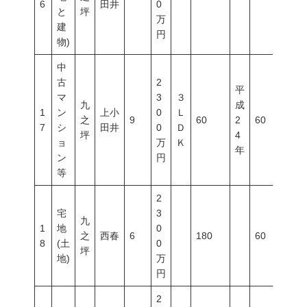
6
田井
0
と
坪
万
建
円
物)
中
古
2
平
マ
3
３
九
成
1
ン
上小
0
Ｌ
之
9
60
2
60
20
7
シ
田井
0
Ｄ
坪
4
ョ
万
Ｋ
年
ン
円
等
2
宅
3
九
1
地
0
之
西春
6
180
60
20
8
(土
0
坪
地)
万
円
2