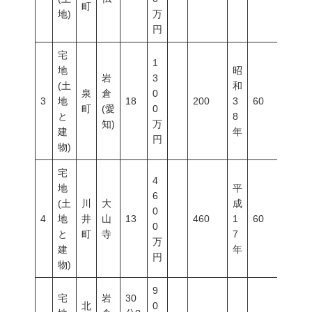
町
地)
万
円
宅
1
地
昭
岩
3
(土
和
泉
倉
0
3
地
18
200
3
60
200
町
(愛
0
と
8
知)
万
建
年
円
物)
宅
4
地
平
6
(土
川
大
成
0
4
地
井
山
13
460
1
60
200
0
と
町
寺
7
万
建
年
円
物)
9
宅
岩
30
北
0