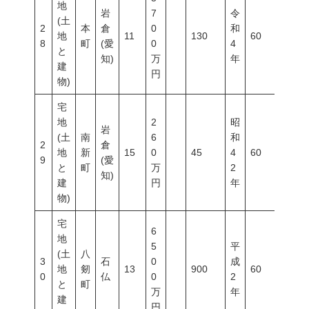
地
岩
7
令
(土
2
本
倉
0
和
地
11
130
60
200
8
町
(愛
0
4
と
知)
万
年
建
円
物)
宅
地
2
昭
岩
(土
南
6
和
2
倉
地
新
15
0
45
4
60
200
9
(愛
と
町
万
2
知)
建
円
年
物)
宅
6
地
5
平
(土
八
3
石
0
成
地
剱
13
900
60
200
0
仏
0
2
と
町
万
年
建
円