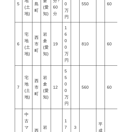
地
倉
分?
5
島
0
550
60
200
(土
(愛
60
町
万
地)
知)
分
円
1
宅
岩
6
西
地
倉
0
6
市
19
810
60
200
(土
(愛
0
町
地)
知)
万
円
5
宅
岩
5
西
地
倉
0
7
市
12
560
60
200
(土
(愛
0
町
地)
知)
万
円
中
古
1
平
マ
岩
7
３
西
成