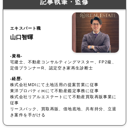
記事執筆・監修
エキスパート職
山口智暉
-資格-
宅建士、不動産コンサルティングマスター、FP2級、
定借プランナーR、認定空き家再生診断士
-経歴-
株式会社MDIにて土地活用の提案営業に従事
東洋プロパティ㈱にて不動産鑑定事務に従事
株式会社リアルエステートにて不動産買取再販事業に
従事
リースバック、買取再販、借地底地、共有持分、立退
き案件を手がける