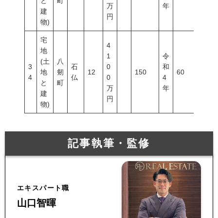
と
町
万
年
建
円
物)
宅
4
地
1
令
(土
八
3
石
0
和
地
剱
12
150
60
200
4
仏
0
4
と
町
万
年
建
円
物)
記事執筆・監修
エキスパート職
山口智暉