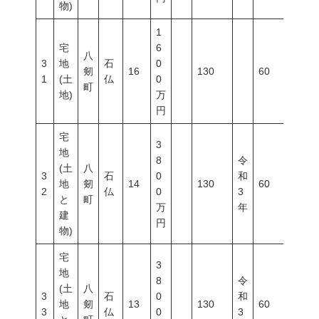
物)
1
宅
6
八
3
地
石
0
剱
16
130
60
200
1
(土
仏
0
町
地)
万
円
宅
3
地
8
令
(土
八
3
石
0
和
地
剱
14
130
60
200
2
仏
0
3
と
町
万
年
建
円
物)
宅
3
地
8
令
(土
八
3
石
0
和
地
剱
13
130
60
200
3
仏
0
3