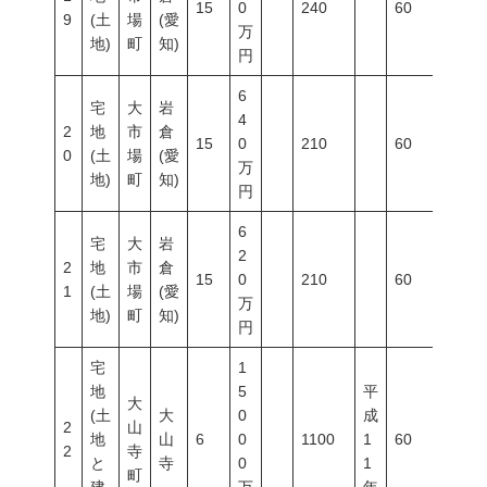
15
0
240
60
200
9
(土
場
(愛
万
地)
町
知)
円
6
宅
大
岩
4
2
地
市
倉
15
0
210
60
200
0
(土
場
(愛
万
地)
町
知)
円
6
宅
大
岩
2
2
地
市
倉
15
0
210
60
200
1
(土
場
(愛
万
地)
町
知)
円
宅
1
地
5
平
大
(土
大
0
成
2
山
地
山
6
0
1100
1
60
200
2
寺
と
寺
0
1
町