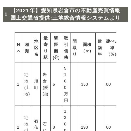
【2021年】愛知県岩倉市の不動産売買情報
国土交通省提供:土地総合情報システムより
最
駅
取
地
間
建
建ぺい
N
種
寄
距
引
面積
容積
区
取
築
率
o
類
り
離
価
（㎡）
（％
名
り
年
（％）
駅
(分)
格
5
宅
岩
1
地
旭
倉
0
1
6
350
80
400
(土
町
(愛
0
地)
知)
万
円
1
宅
3
石
地
石
0
2
仏
8
190
60
200
(土
仏
0