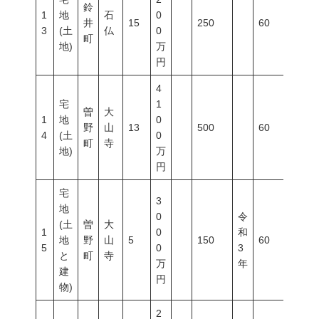
鈴
1
地
石
0
井
15
250
60
200
3
(土
仏
0
町
地)
万
円
4
宅
1
曽
大
1
地
0
野
山
13
500
60
200
4
(土
0
町
寺
地)
万
円
宅
3
地
0
令
(土
曽
大
1
0
和
地
野
山
5
150
60
200
5
0
3
と
町
寺
万
年
建
円
物)
2