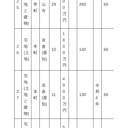
2
0
地
寄
山
29
260
60
200
5
0
と
町
寺
万
建
円
物)
1
宅
岩
8
2
地
本
倉
0
10
140
60
200
6
(土
町
(愛
0
地)
知)
万
円
宅
4
地
岩
9
令
(土
2
本
倉
0
和
地
11
130
60
200
7
町
(愛
0
4
と
知)
万
年
建
円
物)
宅
5