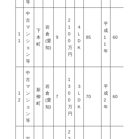
等
中
古
2
平
マ
岩
1
４
下
成
1
ン
倉
0
Ｌ
本
9
85
1
60
200
1
シ
(愛
0
Ｄ
町
1
ョ
知)
万
Ｋ
年
ン
円
等
中
古
1
マ
岩
3
３
平
新
1
ン
倉
0
Ｌ
成
柳
7
70
60
200
2
シ
(愛
0
Ｄ
2
町
ョ
知)
万
Ｋ
年
ン
円
等
2
宅
2