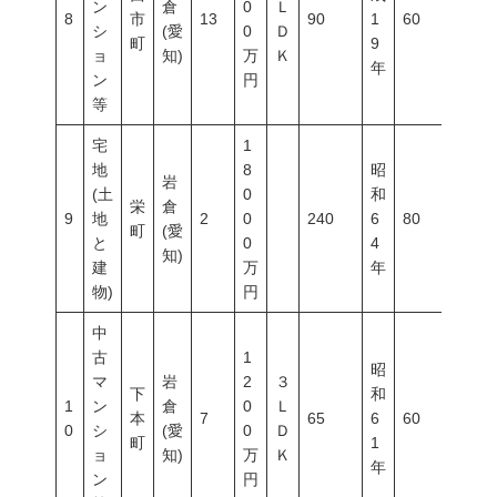
ン
倉
0
Ｌ
8
市
13
90
1
60
200
シ
(愛
0
Ｄ
町
9
ョ
知)
万
Ｋ
年
ン
円
等
宅
1
地
8
昭
岩
(土
0
和
栄
倉
9
地
2
0
240
6
80
400
町
(愛
と
0
4
知)
建
万
年
物)
円
中
古
1
昭
マ
岩
2
３
下
和
1
ン
倉
0
Ｌ
本
7
65
6
60
200
0
シ
(愛
0
Ｄ
町
1
ョ
知)
万
Ｋ
年
ン
円