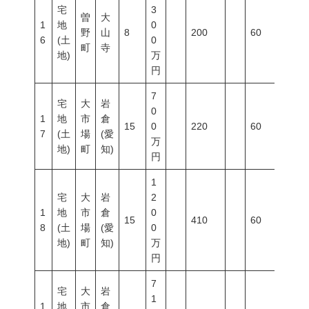
宅
3
曽
大
1
地
0
野
山
8
200
60
200
6
(土
0
町
寺
地)
万
円
7
宅
大
岩
0
1
地
市
倉
15
0
220
60
200
7
(土
場
(愛
万
地)
町
知)
円
1
宅
大
岩
2
1
地
市
倉
0
15
410
60
200
8
(土
場
(愛
0
地)
町
知)
万
円
7
宅
大
岩
1
1
地
市
倉