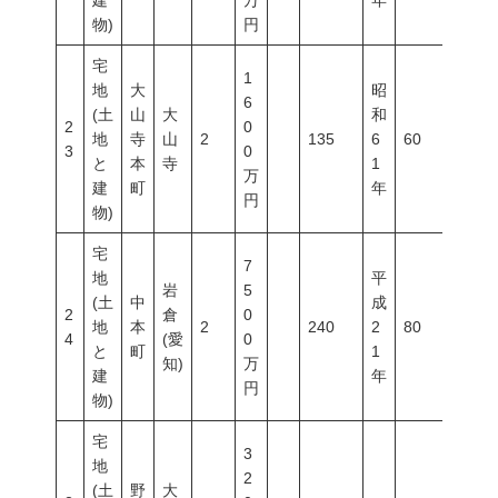
建
万
年
物)
円
宅
1
地
大
昭
6
(土
山
大
和
2
0
地
寺
山
2
135
6
60
200
3
0
と
本
寺
1
万
建
町
年
円
物)
宅
7
地
平
岩
5
(土
中
成
2
倉
0
地
本
2
240
2
80
400
4
(愛
0
と
町
1
知)
万
建
年
円
物)
宅
3
地
2
(土
野
大