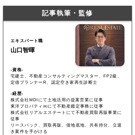
記事執筆・監修
エキスパート職
山口智暉
-資格-
宅建士、不動産コンサルティングマスター、FP2級、
定借プランナーR、認定空き家再生診断士
-経歴-
株式会社MDIにて土地活用の提案営業に従事
東洋プロパティ㈱にて不動産鑑定事務に従事
株式会社リアルエステートにて不動産買取再販事業に
従事
リースバック、買取再販、借地底地、共有持分、立退
き案件を手がける