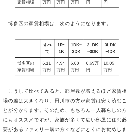
家賃相場
万円
万円
万円
円
円
博多区の家賃相場は、次のようになります。
すべ
1R~
1DK~
2LDK
3LDK
て
1K
2DK
~3DK
~4DK
博多区の
6.11
4.94
6.88
8.69万
10.05
家賃相場
万円
万円
万円
円
万円
こうして比べてみると、部屋数が増えるほど家賃相
場の差は大きくなり、田川市の方が家賃は安く済むこ
とが分かります。そのため、もちろん一人暮らしの方
にもオススメですが、家族が多くて広い部屋に住む必
要があるファミリー層の方々などにとくにお勧めしま