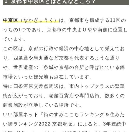
京都市中京区とはどんなところ？
3.3
③烏丸エリア
3.4
④河原町エリア
中京区
（なかぎょうく）
は、京都市を構成する11区の
3.5
⑤丸太町エリア
うちの1つであり、京都市の中央よりやや南側に位置し
3.6
⑥西ノ京エリア
ています。
この区は、京都の行政や経済の中心地として栄えてお
4
京都市中京区の今後の動向
4.1
①公示価格
り、四条通や烏丸通など京都を代表するような通り
4.2
②リースバック
や、世界遺産の二条城や京都の台所と呼ばれている錦
市場といった観光地も点在しています。
5
まとめ
5.1
《参考資料》
特に四条河原交差点周辺は、市内トップクラスの繁華
街が広がっており、老舗百貨店や専門店街、数多くの
商業施設が立地している場所です。
いい部屋ネット『街のすみここちランキング＆住みた
い街ランキング2022 京都府版』によると、3年連続中