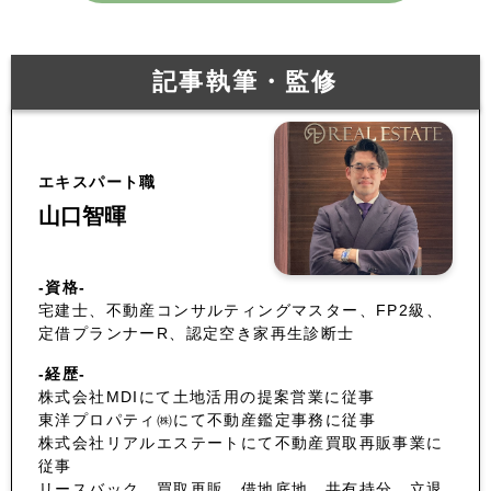
記事執筆・監修
エキスパート職
山口智暉
-資格-
宅建士、不動産コンサルティングマスター、FP2級、
定借プランナーR、認定空き家再生診断士
-経歴-
株式会社MDIにて土地活用の提案営業に従事
東洋プロパティ㈱にて不動産鑑定事務に従事
株式会社リアルエステートにて不動産買取再販事業に
従事
リースバック、買取再販、借地底地、共有持分、立退