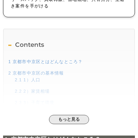
き案件を手がける
Contents
1
京都市中京区とはどんなところ？
2
京都市中京区の基本情報
2.1
1）人口
2.2
2）家賃相場
2.3
3）子育て環境
3
京都市中京区の魅力
もっと見る
3.1
①御池エリア
3.2
②二条城エリア