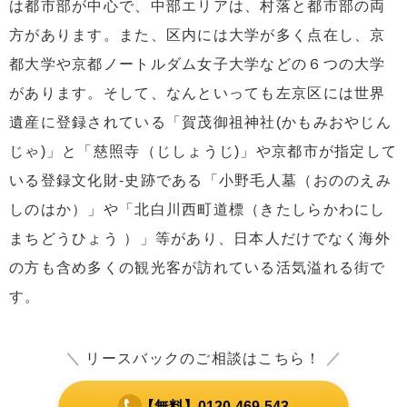
は都市部が中心で、中部エリアは、村落と都市部の両
方があります。また、区内には大学が多く点在し、京
都大学や京都ノートルダム女子大学などの６つの大学
があります。そして、なんといっても左京区には世界
遺産に登録されている「賀茂御祖神社(かもみおやじん
じゃ)」と「慈照寺（じしょうじ)」や京都市が指定して
いる登録文化財-史跡である「小野毛人墓（おののえみ
しのはか）」や「北白川西町道標（きたしらかわにし
まちどうひょう ）」等があり、日本人だけでなく海外
の方も含め多くの観光客が訪れている活気溢れる街で
す。
＼
リースバックのご相談はこちら！
／
【無料】0120-469-543