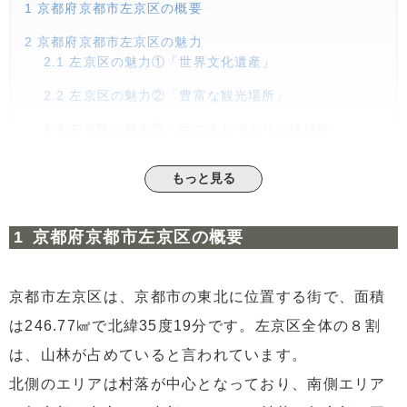
1
京都府京都市左京区の概要
2
京都府京都市左京区の魅力
2.1
左京区の魅力①「世界文化遺産」
2.2
左京区の魅力②「豊富な観光場所」
2.3
左京区の魅力③「区のまちづくりの積極性」
3
数値情報（人口、病院数、スーパー数、学校数）
もっと見る
3.1
＜人口＞ ※2022年11月1日現在
3.2
＜病院数＞
京都府京都市左京区の概要
3.3
＜スーパー数＞
3.4
＜学校数＞
京都市左京区は、京都市の東北に位置する街で、面積
4
左京区の住宅価格は？
は246.77㎢で北緯35度19分です。左京区全体の８割
4.1
家賃相場
は、山林が占めていると言われています。
5
まとめとリースバックの勧め
北側のエリアは村落が中心となっており、南側エリア