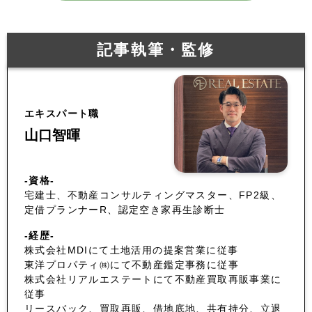
記事執筆・監修
エキスパート職
山口智暉
-資格-
宅建士、不動産コンサルティングマスター、FP2級、
定借プランナーR、認定空き家再生診断士
-経歴-
株式会社MDIにて土地活用の提案営業に従事
東洋プロパティ㈱にて不動産鑑定事務に従事
株式会社リアルエステートにて不動産買取再販事業に
従事
リースバック、買取再販、借地底地、共有持分、立退