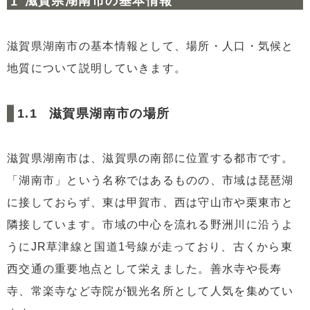
滋賀県湖南市の基本情報
3
滋賀県湖南市の交通アクセス
4
滋賀県湖南市の住みやすいエリア
滋賀県湖南市の基本情報として、場所・人口・気候と
5
滋賀県湖南市の不動産を売却したらどうなるのか？
地質について説明していきます。
5.1
近年の土地代推移
5.2
近年のリースバックの相場
滋賀県湖南市の場所
6
まとめ
6.1
【参考】
滋賀県湖南市は、滋賀県の南部に位置する都市です。
「湖南市」という名称ではあるものの、市域は琵琶湖
に接しておらず、東は甲賀市、西は守山市や栗東市と
隣接しています。市域の中心を流れる野洲川に沿うよ
うにJR草津線と国道1号線が走っており、古くから東
西交通の重要地点として栄えました。善水寺や長寿
寺、常楽寺など寺院が観光名所として人気を集めてい