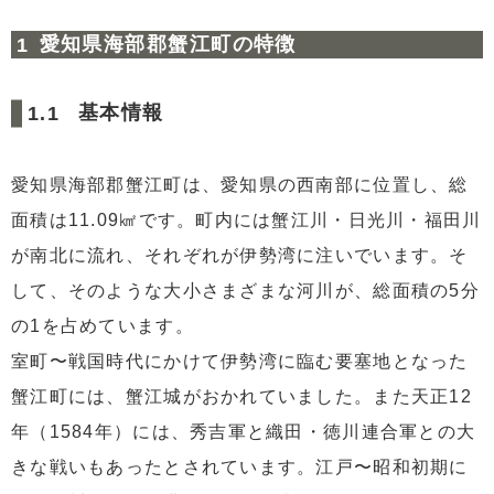
5
【参考文献】
愛知県海部郡蟹江町の特徴
基本情報
愛知県海部郡蟹江町は、愛知県の西南部に位置し、総
面積は11.09㎢です。町内には蟹江川・日光川・福田川
が南北に流れ、それぞれが伊勢湾に注いでいます。そ
して、そのような大小さまざまな河川が、総面積の5分
の1を占めています。
室町〜戦国時代にかけて伊勢湾に臨む要塞地となった
蟹江町には、蟹江城がおかれていました。また天正12
年（1584年）には、秀吉軍と織田・徳川連合軍との大
きな戦いもあったとされています。江戸〜昭和初期に