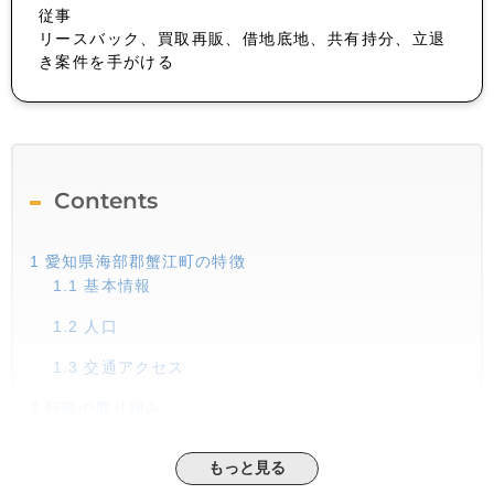
従事
リースバック、買取再販、借地底地、共有持分、立退
き案件を手がける
Contents
1
愛知県海部郡蟹江町の特徴
1.1
基本情報
1.2
人口
1.3
交通アクセス
2
行政の取り組み
3
家賃相場
もっと見る
4
今後の動向・まとめ