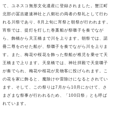
て、ユネスコ無形文化遺産に登録されました。蟹江町
北部の冨吉建速神社と八剱社の両者の祭礼として行わ
れる川祭であり、8月上旬に宵祭と朝祭が行われます。
宵祭では、提灯を灯した巻藁船が祭囃子を奏でなが
ら、飾橋から天王橋まで川を上ります。朝祭では、諾
冊二尊をのせた船が、祭囃子を奏でながら川を上りま
す。また、梅花や桜花を飾った祭船が稚児を乗せて天
王橋まで上ります。天皇橋では、神社拝殿で天皇囃子
が奏でられ、梅花や桜花が見物客に投げられます。こ
の花を家に飾ると、魔除けや雷除けになるとされてい
ます。そして、この祭りは7月から10月にかけて、さ
まざまな祭事が行われるため、「100日祭」とも呼ば
れています。