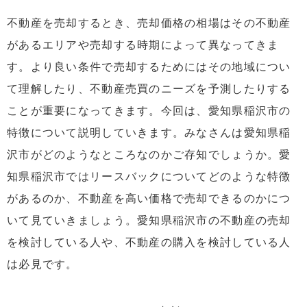
3.3
お店が広範囲で充実している
不動産を売却するとき、売却価格の相場はその不動産
3.4
キャンプもできる！？
があるエリアや売却する時期によって異なってきま
4
稲沢市の家賃相場はどれくらいなのか？
す。より良い条件で売却するためにはその地域につい
て理解したり、不動産売買のニーズを予測したりする
5
稲沢市の今後の動向
ことが重要になってきます。今回は、愛知県稲沢市の
6
まとめ
特徴について説明していきます。みなさんは愛知県稲
沢市がどのようなところなのかご存知でしょうか。愛
知県稲沢市ではリースバックについてどのような特徴
があるのか、不動産を高い価格で売却できるのかにつ
いて見ていきましょう。愛知県稲沢市の不動産の売却
を検討している人や、不動産の購入を検討している人
は必見です。