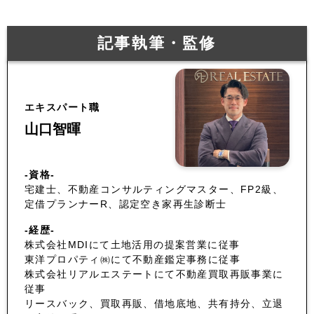
記事執筆・監修
エキスパート職
山口智暉
-資格-
宅建士、不動産コンサルティングマスター、FP2級、
定借プランナーR、認定空き家再生診断士
-経歴-
株式会社MDIにて土地活用の提案営業に従事
東洋プロパティ㈱にて不動産鑑定事務に従事
株式会社リアルエステートにて不動産買取再販事業に
従事
リースバック、買取再販、借地底地、共有持分、立退