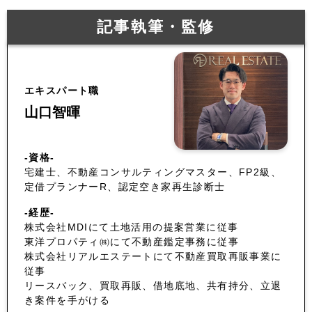
記事執筆・監修
エキスパート職
山口智暉
-資格-
宅建士、不動産コンサルティングマスター、FP2級、
定借プランナーR、認定空き家再生診断士
-経歴-
株式会社MDIにて土地活用の提案営業に従事
東洋プロパティ㈱にて不動産鑑定事務に従事
株式会社リアルエステートにて不動産買取再販事業に
従事
リースバック、買取再販、借地底地、共有持分、立退
き案件を手がける