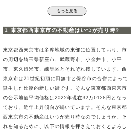
2.1
利便性
もっと見る
2.2
お買い物が便利
2.3
幼稚園や学校が充実している
東京都西東京市の不動産はいつが売り時?
2.4
シニアにも優しい環境
2.5
自然環境が豊富
東京都西東京市は多摩地域の東部に位置しており、市
3
東京都西東京市の今後の動向
の周辺を埼玉県新座市、武蔵野市、小金井市、小平
4
まとめ
市、東久留米市、練馬区とそれぞれ接しています。西
東京市は21世紀初頭に田無市と保谷市の合併によって
誕生した比較的新しい街です。そんな東京都西東京市
の公示地価平均価格は2022年現在32万0128円となっ
ており、近年上昇傾向が続いています。そんな東京都
西東京市の不動産はいつが売り時なのでしょうか。そ
れを知るために、以下の情報を押さえておくとよろし