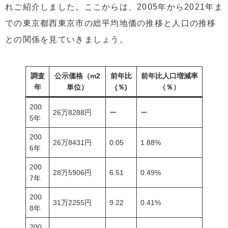
れご紹介しました。ここからは、2005年から2021年ま
での東京都西東京市の総平均地価の推移と人口の推移
との関係を見ていきましょう。
調査
公示価格（m2
前年比
前年比人口増減率
年
単位）
(％)
（％）
200
​​26万8288円
ー
ー
5年
200
26万8431円
0.05
1.88%
6年
200
28万5906円
6.51
0.49%
7年
200
​​31万2255円
9.22
0.41%
8年
200