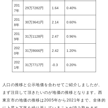
201
29万7282円
1.64
0.40%
7年
201
30万3641円
2.14
0.60%
8年
201
31万1128円
2.47
0.96%
9年
202
31万8666円
2.42
1.20%
0年
202
31万7717円
-0.3
0.20%
1年
人口の推移と公示地価を合わせてご紹介しましたが、
まず注目して頂きたいのが地価の推移となります。西
東京市の地価の推移は2005年から2021年まで、全体的
に上昇と下落を繰り返していることが読み取れます。