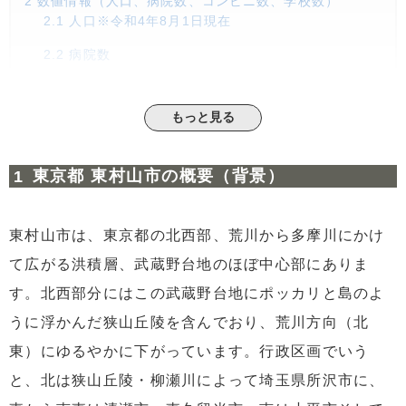
2
数値情報（人口、病院数、コンビニ数、学校数）
2.1
人口※令和4年8月1日現在
2.2
病院数
2.3
コンビニ数
もっと見る
2.4
学校数
3
東村山市の魅力について
東京都 東村山市の概要（背景）
3.1
① 交通の利便性
3.2
② 自然豊かなまち
東村山市は、東京都の北西部、荒川から多摩川にかけ
4
まとめ リースバックについて
て広がる洪積層、武蔵野台地のほぼ中心部にありま
す。北西部分にはこの武蔵野台地にポッカリと島のよ
うに浮かんだ狭山丘陵を含んでおり、荒川方向（北
東）にゆるやかに下がっています。行政区画でいう
と、北は狭山丘陵・柳瀬川によって埼玉県所沢市に、