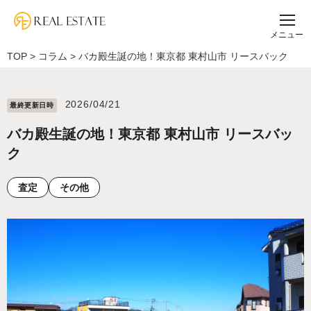
メニュー
TOP
>
コラム
>
バカ殿生誕の地！東京都 東村山市 リースバック
2026/04/21
最終更新⽇時
バカ殿生誕の地！東京都 東村山市 リースバッ
ク
査定
その他