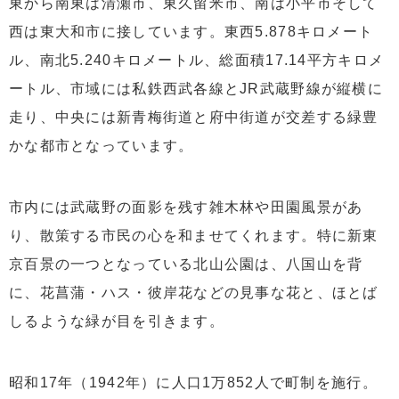
東から南東は清瀬市、東久留米市、南は小平市そして
西は東大和市に接しています。東西5.878キロメート
ル、南北5.240キロメートル、総面積17.14平方キロメ
ートル、市域には私鉄西武各線とJR武蔵野線が縦横に
走り、中央には新青梅街道と府中街道が交差する緑豊
かな都市となっています。
市内には武蔵野の面影を残す雑木林や田園風景があ
り、散策する市民の心を和ませてくれます。特に新東
京百景の一つとなっている北山公園は、八国山を背
に、花菖蒲・ハス・彼岸花などの見事な花と、ほとば
しるような緑が目を引きます。
昭和17年（1942年）に人口1万852人で町制を施行。