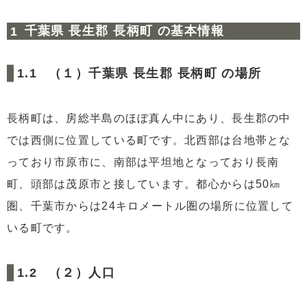
2.3
（３）交通アクセス
千葉県 長生郡 長柄町 の基本情報
2.4
（４）周辺環境
2.5
（５）注力して取り組んでいること
（１）千葉県 長生郡 長柄町 の場所
3
リースバックはすべきなのか？
3.1
（１）近年の土地代の推移
長柄町は、房総半島のほぼ真ん中にあり、長生郡の中
3.2
（２）近年のリースバックの相場
では西側に位置している町です。北西部は台地帯とな
3.3
（３）千葉県長生郡 長柄町の将来性は？
っており市原市に、南部は平坦地となっており長南
4
まとめ
町、頭部は茂原市と接しています。都心からは50㎞
圏、千葉市からは24キロメートル圏の場所に位置して
いる町です。
（２）人口