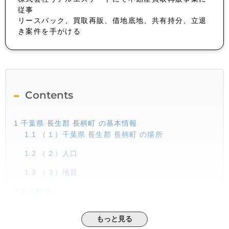
従事
リースバック、買取再販、借地底地、共有持分、立退
き案件を手がける
Contents
1
千葉県 長生郡 長柄町 の基本情報
1.1
（１）千葉県 長生郡 長柄町 の場所
1.2
（２）人口
1.3
（３）地質
2
街の特徴
2.1
（１）人口の推移
もっと見る
2.2
（２）子育て環境