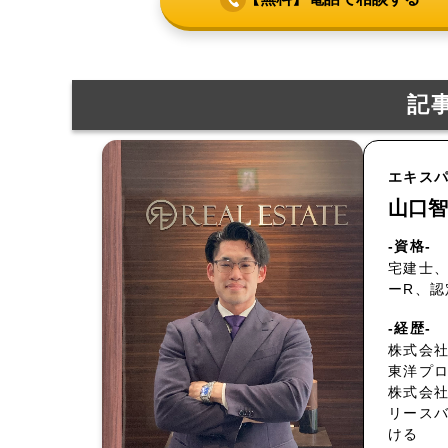
記
エキス
山口智
-資格-
宅建士、
ーR、
-経歴-
株式会社
東洋プ
株式会
リース
ける