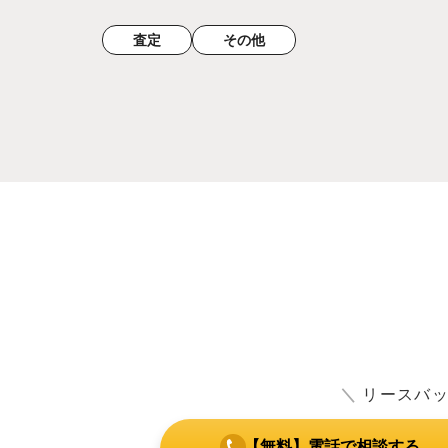
査定
その他
＼
リースバ
【無料】電話で相談する