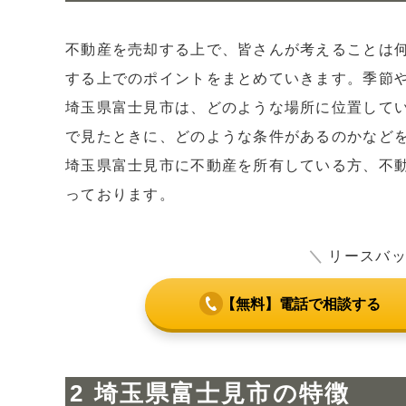
3
埼玉県富士見市の歴史
4
埼玉県富士見市の魅力
不動産を売却する上で、皆さんが考えることは
4.1
都心までの抜群のアクセス
する上でのポイントをまとめていきます。季節
4.2
放課後児童クラブの多さ
埼玉県富士見市は、どのような場所に位置して
4.3
大型ショッピングセンターの存在
で見たときに、どのような条件があるのかなど
5
家賃相場
埼玉県富士見市に不動産を所有している方、不
6
埼玉県富士見市でリースバックするなら
っております。
7
まとめ
＼
リースバ
【無料】電話で相談する
埼玉県富士見市の特徴