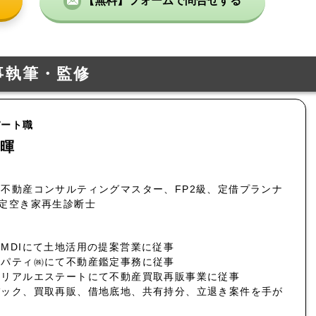
【無料】フォームで問合せする
事執筆・監修
パート職
暉
不動産コンサルティングマスター、FP2級、定借プランナ
認定空き家再生診断士
MDIにて土地活用の提案営業に従事
ロパティ㈱にて不動産鑑定事務に従事
社リアルエステートにて不動産買取再販事業に従事
バック、買取再販、借地底地、共有持分、立退き案件を手が