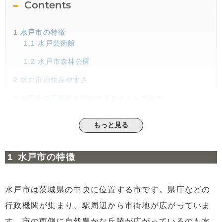
Contents
1
水戸市の特徴
1.1
水戸芸術館
1.2
水戸市森林公園
2
水戸市の住みやすさ
3
水戸市の不動産を売却するタイミングは？
4
水戸市の中古不動産相場
もっと見る
5
水戸市でリースバックをする際の注意点
6
まとめ
水戸市の特徴
水戸市は茨城県の中央に位置する市です。県庁などの
行政機関が集まり、駅周辺から市街地が広がっていま
す。市の西側に自然豊かな丘陵が広がっているのも水