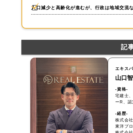
人口減少と高齢化が進むが、行政は地域交流
記
エキス
山口智
-資格-
宅建士、
ーR、
-経歴-
株式会社
東洋プ
株式会