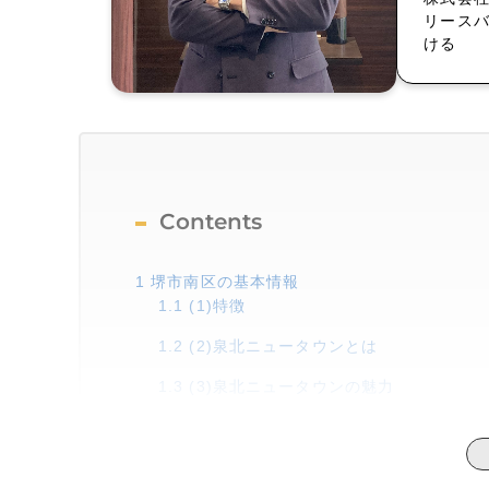
リース
ける
Contents
1
堺市南区の基本情報
1.1
(1)特徴
1.2
(2)泉北ニュータウンとは
1.3
(3)泉北ニュータウンの魅力
2
堺市南区の家賃相場
3
堺市南区の今後の動向