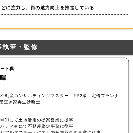
などに注力し、街の魅力向上を推進している
事執筆・監修
パート職
暉
不動産コンサルティングマスター、FP2級、定借プランナ
認定空き家再生診断士
MDIにて土地活用の提案営業に従事
ロパティ㈱にて不動産鑑定事務に従事
社リアルエステートにて不動産買取再販事業に従事