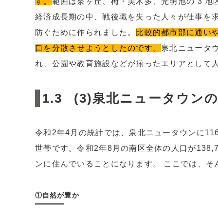
す。
範囲は泉ヶ丘、栂・美木多、光明池の 3 地
経済成長期の中、戦後職を失った人々が仕事を
防ぐために作られました。
比較的都市部に通い
口を分散させようとしたのです。
泉北ニュータ
れ、公園や教育施設などが揃ったエリアとして
(3)泉北ニュータウン
令和2年4月の統計では、泉北ニュータウンに116
世帯です。令和2年8月の南区全体の人口が138
ンに住んでいることになります。 ここでは、そ
①自然が豊か