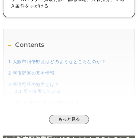
き案件を手がける
Contents
1
大阪市阿倍野区はどのようなところなのか？
2
阿倍野区の基本情報
3
阿倍野区の魅力とは？
3.1
店が充実している
3.2
子育てに適した環境がある
3.3
交通アクセスがよい
もっと見る
3.4
治安の良さについて
4
阿倍野区の中でも治安がよい駅とは？