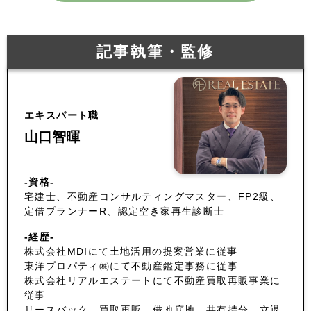
記事執筆・監修
エキスパート職
山口智暉
-資格-
宅建士、不動産コンサルティングマスター、FP2級、
定借プランナーR、認定空き家再生診断士
-経歴-
株式会社MDIにて土地活用の提案営業に従事
東洋プロパティ㈱にて不動産鑑定事務に従事
株式会社リアルエステートにて不動産買取再販事業に
従事
リースバック、買取再販、借地底地、共有持分、立退