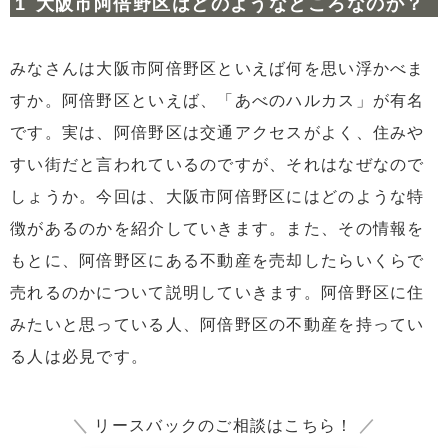
大阪市阿倍野区はどのようなところなのか？
4.1
文の里駅
4.2
西田辺駅
みなさんは大阪市阿倍野区といえば何を思い浮かべま
4.3
昭和町駅
すか。阿倍野区といえば、「あべのハルカス」が有名
5
阿倍野区にある不動産の売却相場は？
です。実は、阿倍野区は交通アクセスがよく、住みや
すい街だと言われているのですが、それはなぜなので
6
まとめ
しょうか。今回は、大阪市阿倍野区にはどのような特
徴があるのかを紹介していきます。また、その情報を
もとに、阿倍野区にある不動産を売却したらいくらで
売れるのかについて説明していきます。阿倍野区に住
みたいと思っている人、阿倍野区の不動産を持ってい
る人は必見です。
＼
リースバックのご相談はこちら！
／