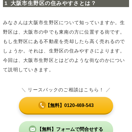
5.3
コリアタウン
大阪市生野区の住みやすさとは？
6
住みやすいエリア
6.1
桃谷駅の周辺
みなさんは大阪市生野区について知っていますか。生
6.2
寺田町駅の周辺
野区は、大阪市の中でも東南の方に位置する街です。
6.3
南巽駅の周辺
もし生野区にある不動産を売却したら高く売れるので
しょうか。それは、生野区の住みやすさによります。
7
生野区の長所と短所
7.1
交通の便がよい
今回は、大阪市生野区とはどのような街なのかについ
7.2
子育てに適した環境である
て説明していきます。
8
生野区の家賃相場
＼
リースバックのご相談はこちら！
／
9
まとめ
【無料】0120-469-543
【無料】フォームで問合せする