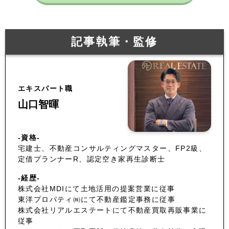
記事執筆・監修
エキスパート職
山口智暉
-資格-
宅建士、不動産コンサルティングマスター、FP2級、
定借プランナーR、認定空き家再生診断士
-経歴-
株式会社MDIにて土地活用の提案営業に従事
東洋プロパティ㈱にて不動産鑑定事務に従事
株式会社リアルエステートにて不動産買取再販事業に
従事