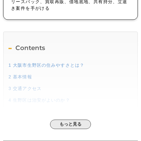
リースバック、買取再販、借地底地、共有持分、立退
き案件を手がける
Contents
1
大阪市生野区の住みやすさとは？
2
基本情報
3
交通アクセス
4
生野区は治安がよいのか？
5
生野といえばコレ！！
5.1
勝山通
もっと見る
5.2
外国人が多い