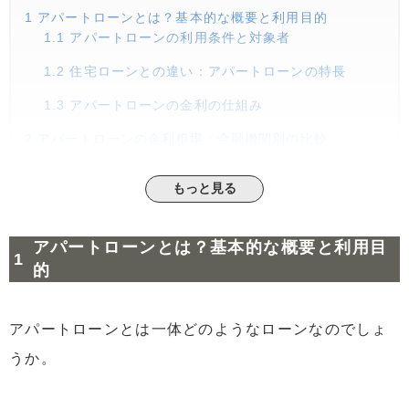
1
アパートローンとは？基本的な概要と利用目的
1.1
アパートローンの利用条件と対象者
1.2
住宅ローンとの違い：アパートローンの特長
1.3
アパートローンの金利の仕組み
2
アパートローンの金利相場：金融機関別の比較
2.1
都市銀行の金利相場と特徴
もっと見る
2.2
地方銀行・信用金庫の金利と融資条件
2.3
ノンバンクローンの金利と審査基準
アパートローンとは？基本的な概要と利用目
2.4
日本政策金融公庫の金利と利用条件
的
2.5
農協（JAバンク）の金利と地域特性
2.6
ネット銀行の金利相場と便利さ
アパートローンとは一体どのようなローンなのでしょ
うか。
3
アパートローン金利を低く抑えるためのポイント
3.1
金利比較の重要性：最適な金融機関選び