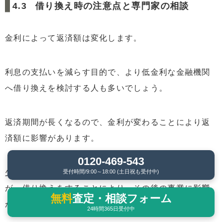
借り換え時の注意点と専門家の相談
金利によって返済額は変化します。
利息の支払いを減らす目的で、より低金利な金融機関
へ借り換えを検討する人も多いでしょう。
返済期間が長くなるので、金利が変わることにより返
済額に影響があります。
0120-469-543
少しでも返済額を減らしたい気持ちは理解できます
受付時間/9:00～18:00 (土日祝も受付中)
が、借り換えをすることにより、その後の事業に影響
無料
査定・相談フォーム
がでるかもしれません。
24時間365日受付中