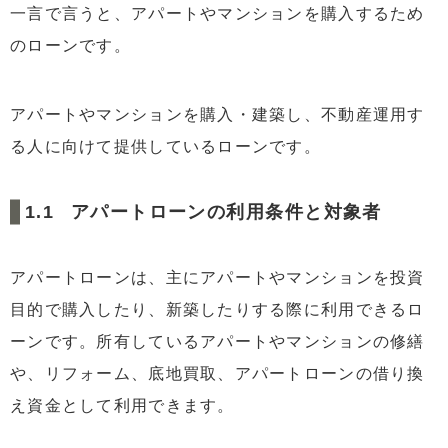
3.2
事業計画書の作成と審査通過のポイント
一言で言うと、アパートやマンションを購入するため
3.3
信頼できる不動産業者との連携
のローンです。
3.4
借り換えを検討する際のポイント
アパートやマンションを購入・建築し、不動産運用す
3.5
収入や属性の見直しで金利交渉の余地を作る
る人に向けて提供しているローンです。
4
アパートローン金利に関する注意点
4.1
事前準備と申請のポイント
アパートローンの利用条件と対象者
4.2
住宅ローンの残債がアパートローン融資に与える
影響
4.3
借り換え時の注意点と専門家の相談
アパートローンは、主にアパートやマンションを投資
目的で購入したり、新築したりする際に利用できるロ
4.4
融資期間は長めに
ーンです。所有しているアパートやマンションの修繕
4.5
住宅ローン控除のような制度はない
や、リフォーム、底地買取、アパートローンの借り換
4.6
連帯保証人が必要
え資金として利用できます。
4.7
確定申告で経費計上