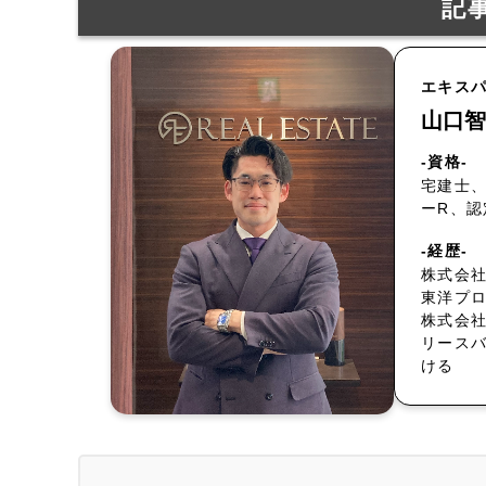
記
エキス
山口智
-資格-
宅建士、
ーR、
-経歴-
株式会社
東洋プ
株式会
リース
ける