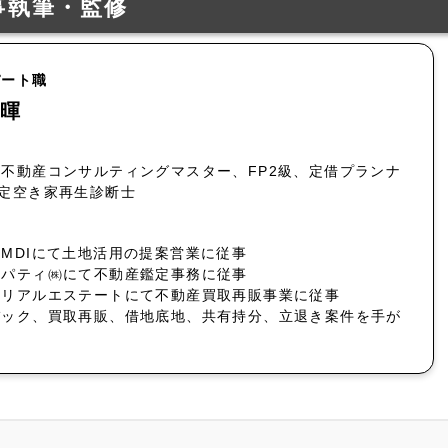
事執筆・監修
パート職
暉
不動産コンサルティングマスター、FP2級、定借プランナ
認定空き家再生診断士
MDIにて土地活用の提案営業に従事
ロパティ㈱にて不動産鑑定事務に従事
社リアルエステートにて不動産買取再販事業に従事
バック、買取再販、借地底地、共有持分、立退き案件を手が