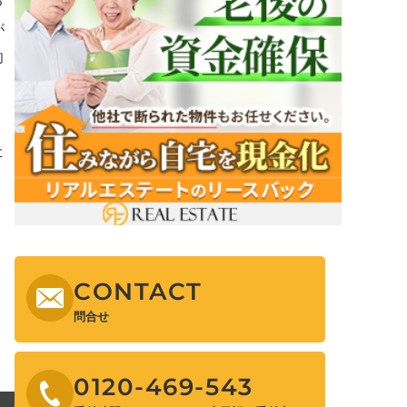
る
が
却
た
CONTACT
問合せ
0120-469-543