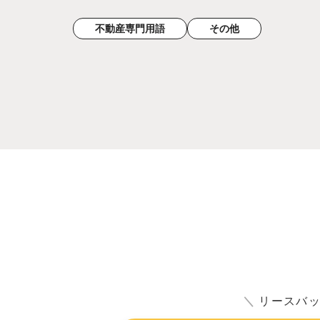
不動産専門用語
その他
＼
リースバ