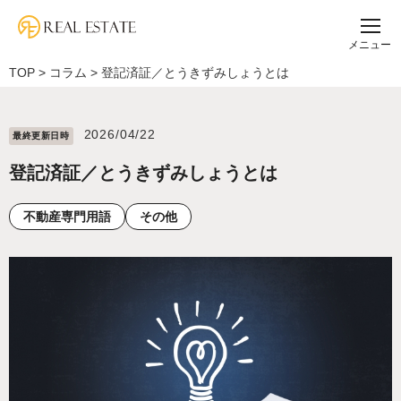
メニュー
TOP
>
コラム
>
登記済証／とうきずみしょうとは
2026/04/22
最終更新⽇時
登記済証／とうきずみしょうとは
不動産専門用語
その他